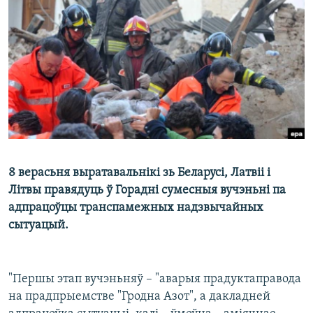
КУЛЬТУРА
МОВА
КАЛЯНДАР
НА ХВАЛЯХ СВАБОДЫ
8 верасьня выратавальнікі зь Беларусі, Латвіі і
Літвы правядуць ў Горадні сумесныя вучэньні па
адпрацоўцы транспамежных надзвычайных
сытуацый.
"Першы этап вучэньняў – "аварыя прадуктаправода
на прадпрыемстве "Гродна Азот", а дакладней