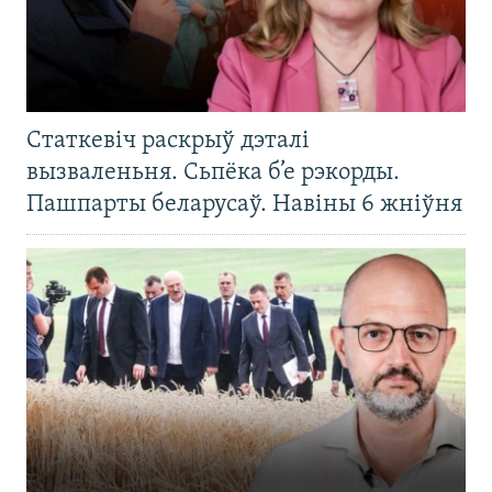
Статкевіч раскрыў дэталі
вызваленьня. Сьпёка б’е рэкорды.
Пашпарты беларусаў. Навіны 6 жніўня