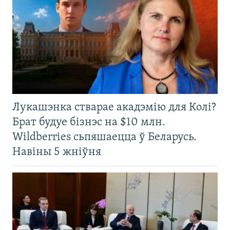
Лукашэнка стварае акадэмію для Колі?
Брат будуе бізнэс на $10 млн.
Wildberries сьпяшаецца ў Беларусь.
Навіны 5 жніўня