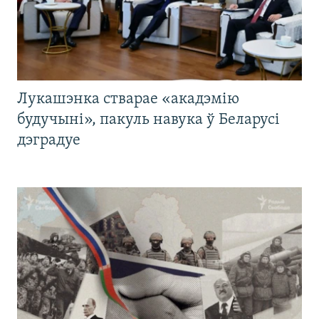
Лукашэнка стварае «акадэмію
будучыні», пакуль навука ў Беларусі
дэградуе