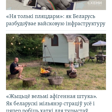
«Ня толькі пляцдарм»: як Беларусь
разбудоўвае вайсковую інфраструктуру
«Жыцьцё вельмі афігенная штука».
Як беларускі мільянэр страціў усё і
цяпер робіць хаткі для турыстаў