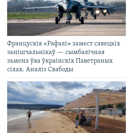
Францускія «Рафалі» замест савецкіх
зьнішчальнікаў — сымбалічная
зьмена ўва ўкраінскіх Паветраных
сілах. Аналіз Свабоды