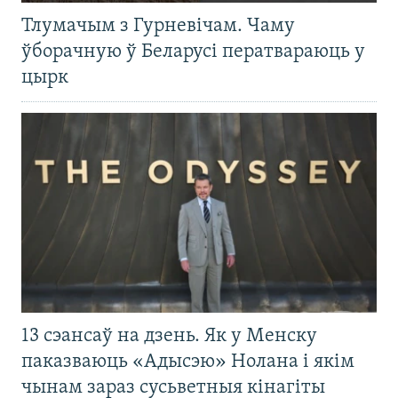
Тлумачым з Гурневічам. Чаму
ўборачную ў Беларусі ператвараюць у
цырк
13 сэансаў на дзень. Як у Менску
паказваюць «Адысэю» Нолана і якім
чынам зараз сусьветныя кінагіты