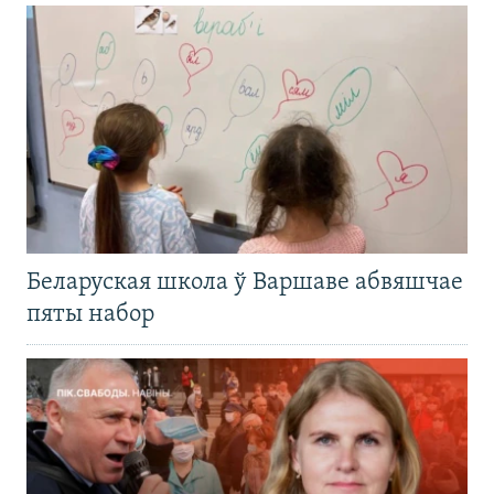
Беларуская школа ў Варшаве абвяшчае
пяты набор