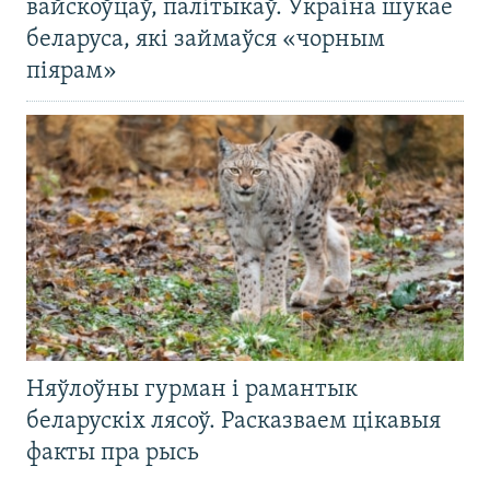
вайскоўцаў, палітыкаў. Украіна шукае
беларуса, які займаўся «чорным
піярам»
Няўлоўны гурман і рамантык
беларускіх лясоў. Расказваем цікавыя
факты пра рысь