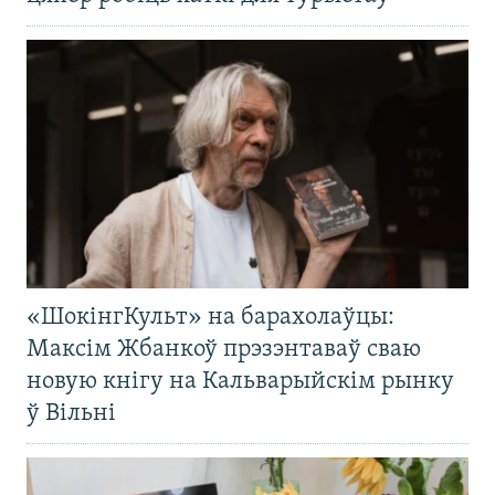
«ШокінгКульт» на барахолаўцы:
Максім Жбанкоў прэзэнтаваў сваю
новую кнігу на Кальварыйскім рынку
ў Вільні