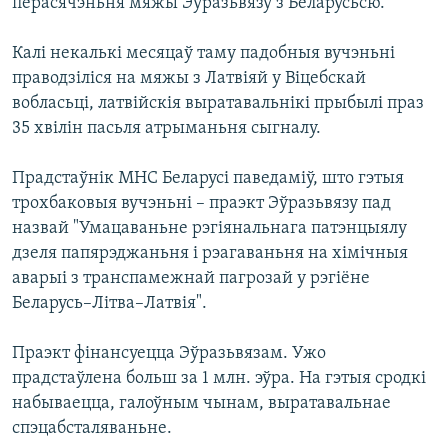
перасячэньня мяжы Эўразьвязу з Беларусьсю.
Калі некалькі месяцаў таму падобныя вучэньні
праводзіліся на мяжы з Латвіяй у Віцебскай
вобласьці, латвійскія выратавальнікі прыбылі праз
35 хвілін пасьля атрыманьня сыгналу.
Прадстаўнік МНС Беларусі паведаміў, што гэтыя
трохбаковыя вучэньні – праэкт Эўразьвязу пад
назвай "Умацаваньне рэгіянальнага патэнцыялу
дзеля папярэджаньня і рэагаваньня на хімічныя
аварыі з транспамежнай пагрозай у рэгіёне
Беларусь–Літва–Латвія".
Праэкт фінансуецца Эўразьвязам. Ужо
прадстаўлена больш за 1 млн. эўра. На гэтыя сродкі
набываецца, галоўным чынам, выратавальнае
спэцабсталяваньне.