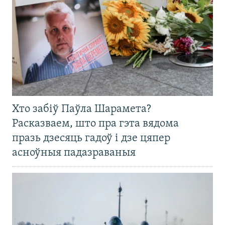
Хто забіў Паўла Шарамета?
Расказваем, што пра гэта вядома
празь дзесяць гадоў і дзе цяпер
асноўныя падазраваныя