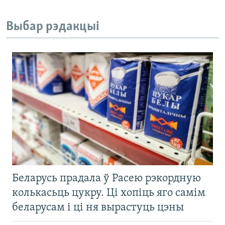
Выбар рэдакцыі
Беларусь прадала ў Расею рэкордную
колькасьць цукру. Ці хопіць яго самім
беларусам і ці ня вырастуць цэны