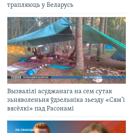
трапляюць у Беларусь
Вызвалілі асуджанага на сем сутак
зьняволеньня ўдзельніка зьезду «Сям’і
вясёлкі» пад Расонамі