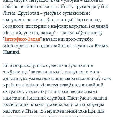
адпрацоўка сытуацыі, калі – ўмоўна – аміячнае
воблака выйшла за межы аб'екту і рухаецца ў бок
Літвы. Другі этап – умоўнае сутыкненьне
чыгуначных саставаў на станцыі Парэчча пад
Горадней: цыстэрны з нафтапрадуктамі і салянай
кіслатой, уцечка, пажар", – паведаміў агенцтву
"
Інтэрфакс-Захад
" начальнік прэс-службы
міністэрства па надзвычайных сытуацыях
Віталь
Навіцкі
.
Ён падкрэсьліў, што сумесныя вучэньні не
зьяўляюцца "паказальнымі", галоўная іх мэта -
адпрацоўка ўзаемадзеяньня выратавальнікаў трох
краін па ліквідацыі наступстваў надзвычайнай
сытуацыі, у тым ліку і з іншымі ведамствамі –
памежнай і мытняй службай. Пастаўлена задача
высьвятліць, колькі рэальна часу запатрабуецца
калегам з Літвы, іх выратавальнай тэхніцы, для