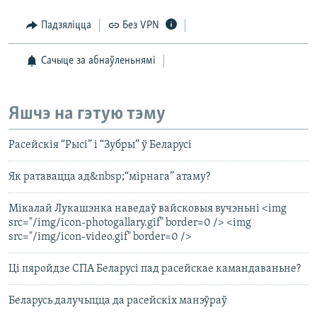
Падзяліцца
Без VPN
Сачыце за абнаўленьнямі
Яшчэ на гэтую тэму
Расейскія “Рысі” і “Зубры” ў Беларусі
Як ратавацца ад&nbsp;“мірнага” атаму?
Мікалай Лукашэнка наведаў вайсковыя вучэньні <img
src="/img/icon-photogallary.gif" border=0 /> <img
src="/img/icon-video.gif" border=0 />
Ці пяройдзе СПА Беларусі пад расейскае камандаваньне?
Беларусь далучыцца да расейскіх манэўраў