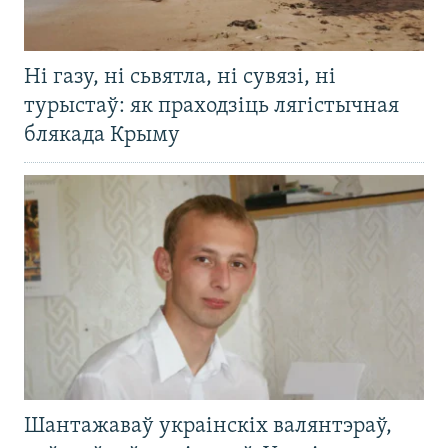
Ні газу, ні сьвятла, ні сувязі, ні
турыстаў: як праходзіць лягістычная
блякада Крыму
Шантажаваў украінскіх валянтэраў,