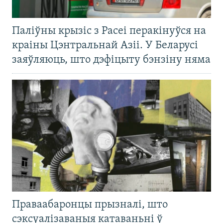
Паліўны крызіс з Расеі перакінуўся на
краіны Цэнтральнай Азіі. У Беларусі
заяўляюць, што дэфіцыту бэнзіну няма
Праваабаронцы прызналі, што
сэксуалізаваныя катаваньні ў