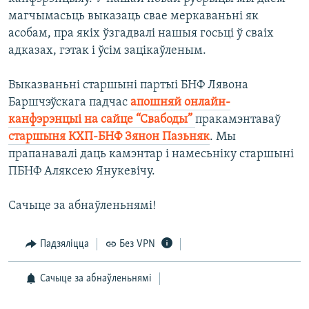
магчымасьць выказаць свае меркаваньні як
асобам, пра якіх ўзгадвалі нашыя госьці ў сваіх
адказах, гэтак і ўсім зацікаўленым.
Выказваньні старшыні партыі БНФ Лявона
Баршчэўскага падчас
апошняй онлайн-
канфэрэнцыі на сайце “Свабоды”
пракамэнтаваў
старшыня КХП-БНФ Зянон Пазьняк
. Мы
прапанавалі даць камэнтар і намесьніку старшыні
ПБНФ Аляксею Янукевічу.
Сачыце за абнаўленьнямі!
Падзяліцца
Без VPN
Сачыце за абнаўленьнямі