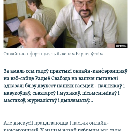
КУЛЬТУРА
МОВА
КАЛЯНДАР
НА ХВАЛЯХ СВАБОДЫ
Онлайн-канфэрэнцыя зь Лявонам Баршчэўскім
За амаль сем гадоў практыкі онлайн-канфэрэнцыяў
на вэб-сайце Радыё Свабода на вашыя пытаньні
адказалі блізу двухсот нашых гасьцей - палітыкаў і
навукоўцаў, сьвятароў і музыкаў, пісьменьнікаў і
мастакоў, журналістаў і дыпляматаў...
Але дыскусіі працягваюцца і пасьля онлайн-
канфэрэнцыяў. У нашай новай рубрыцы мы даем