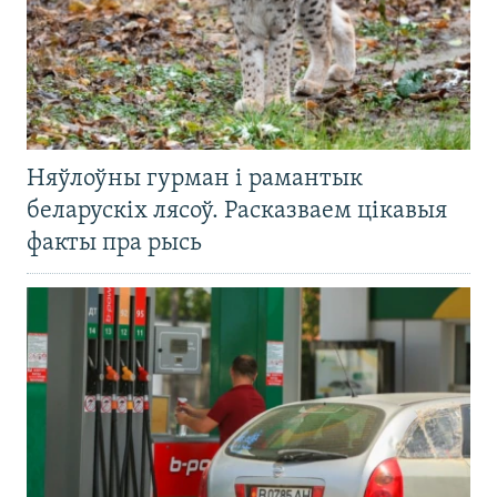
Няўлоўны гурман і рамантык
беларускіх лясоў. Расказваем цікавыя
факты пра рысь