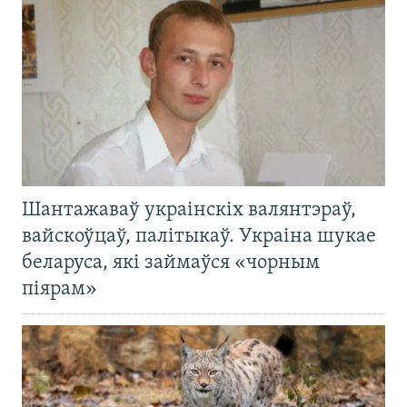
Шантажаваў украінскіх валянтэраў,
вайскоўцаў, палітыкаў. Украіна шукае
беларуса, які займаўся «чорным
піярам»