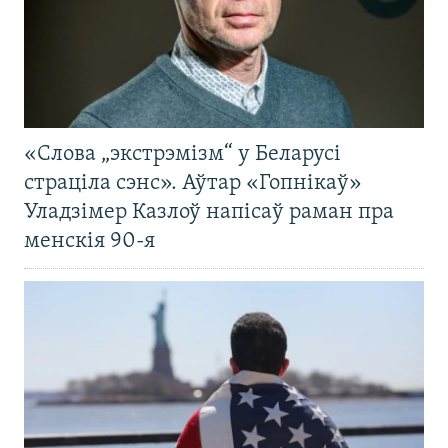
«Слова „экстрэмізм“ у Беларусі
страціла сэнс». Аўтар «Гопнікаў»
Уладзімер Казлоў напісаў раман пра
менскія 90-я