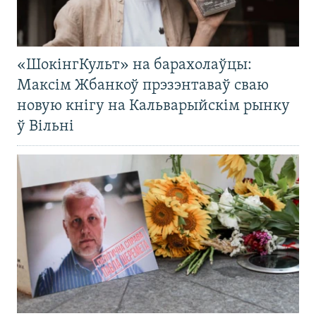
«ШокінгКульт» на барахолаўцы:
Максім Жбанкоў прэзэнтаваў сваю
новую кнігу на Кальварыйскім рынку
ў Вільні