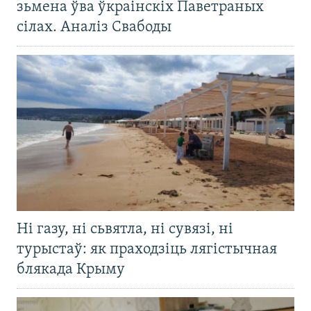
зьмена ўва ўкраінскіх Паветраных
сілах. Аналіз Свабоды
Ні газу, ні сьвятла, ні сувязі, ні
турыстаў: як праходзіць лягістычная
блякада Крыму