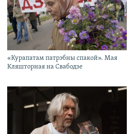
«Курапатам патрэбны спакой». Мая
Кляшторная на Свабодзе