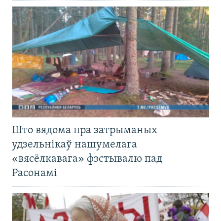
Што вядома пра затрыманых
удзельнікаў нашумелага
«вясёлкавага» фэстывалю пад
Расонамі