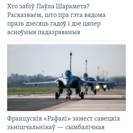
Хто забіў Паўла Шарамета?
Расказваем, што пра гэта вядома
празь дзесяць гадоў і дзе цяпер
асноўныя падазраваныя
Францускія «Рафалі» замест савецкіх
зьнішчальнікаў — сымбалічная