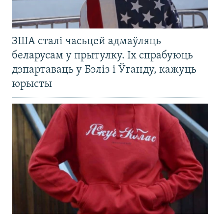
ЗША сталі часьцей адмаўляць
беларусам у прытулку. Іх спрабуюць
дэпартаваць у Бэліз і Ўганду, кажуць
юрысты