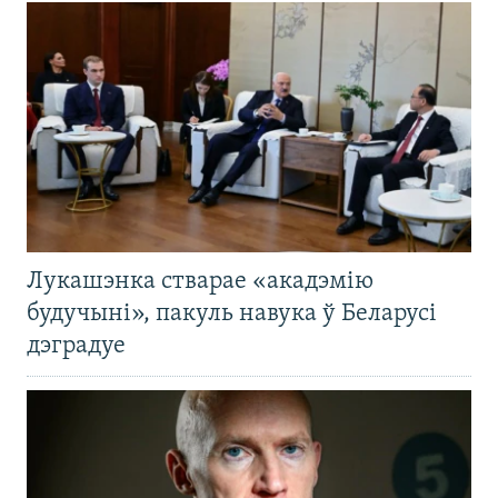
Лукашэнка стварае «акадэмію
будучыні», пакуль навука ў Беларусі
дэградуе