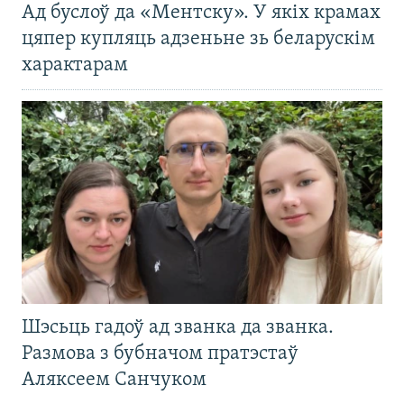
Ад буслоў да «Ментску». У якіх крамах
цяпер купляць адзеньне зь беларускім
характарам
Шэсьць гадоў ад званка да званка.
Размова з бубначом пратэстаў
Аляксеем Санчуком