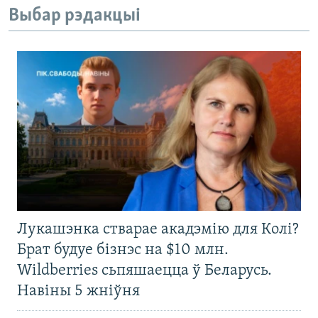
Выбар рэдакцыі
Лукашэнка стварае акадэмію для Колі?
Брат будуе бізнэс на $10 млн.
Wildberries сьпяшаецца ў Беларусь.
Навіны 5 жніўня