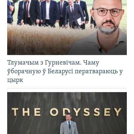
Тлумачым з Гурневічам. Чаму
ўборачную ў Беларусі ператвараюць у
цырк