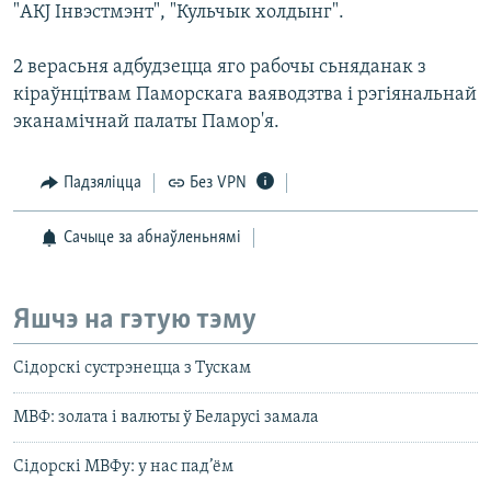
"АКJ Інвэстмэнт", "Кульчык холдынг".
2 верасьня адбудзецца яго рабочы сьняданак з
кіраўнцітвам Паморскага ваяводзтва і рэгіянальнай
эканамічнай палаты Памор'я.
Падзяліцца
Без VPN
Сачыце за абнаўленьнямі
Яшчэ на гэтую тэму
Сідорскі сустрэнецца з Тускам
МВФ: золата і валюты ў Беларусі замала
Сідорскі МВФу: у нас пад’ём