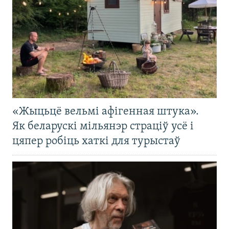
«Жыцьцё вельмі афігенная штука».
Як беларускі мільянэр страціў усё і
цяпер робіць хаткі для турыстаў