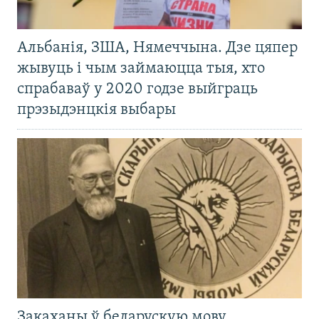
Альбанія, ЗША, Нямеччына. Дзе цяпер
жывуць і чым займаюцца тыя, хто
спрабаваў у 2020 годзе выйграць
прэзыдэнцкія выбары
Закаханы ў беларускую мову