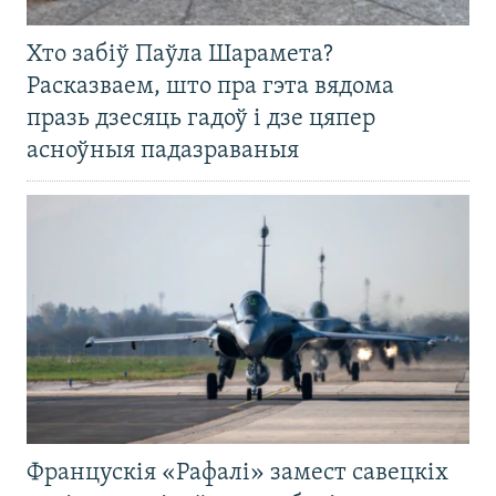
Хто забіў Паўла Шарамета?
Расказваем, што пра гэта вядома
празь дзесяць гадоў і дзе цяпер
асноўныя падазраваныя
Францускія «Рафалі» замест савецкіх