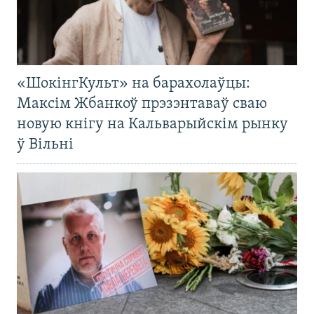
«ШокінгКульт» на барахолаўцы:
Максім Жбанкоў прэзэнтаваў сваю
новую кнігу на Кальварыйскім рынку
ў Вільні