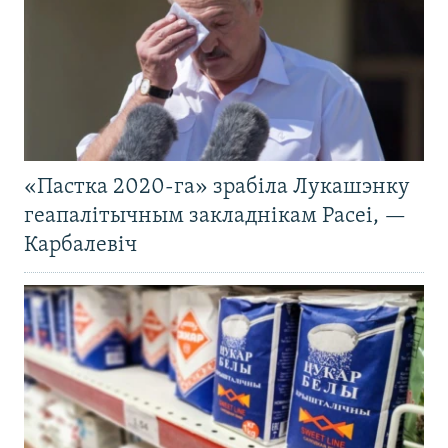
«Пастка 2020-га» зрабіла Лукашэнку
геапалітычным закладнікам Расеі, —
Карбалевіч