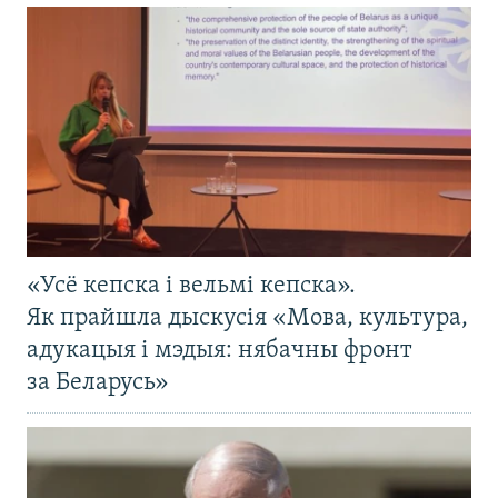
«Усё кепска і вельмі кепска».
Як прайшла дыскусія «Мова, культура,
адукацыя і мэдыя: нябачны фронт
за Беларусь»