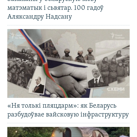
матэматык і сьвятар. 100 гадоў
Аляксандру Надсану
«Ня толькі пляцдарм»: як Беларусь
разбудоўвае вайсковую інфраструктуру