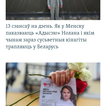
13 сэансаў на дзень. Як у Менску
паказваюць «Адысэю» Нолана і якім
чынам зараз сусьветныя кінагіты
трапляюць у Беларусь