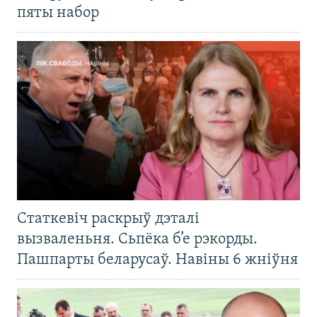
пяты набор
Статкевіч раскрыў дэталі
вызваленьня. Сьпёка б’е рэкорды.
Пашпарты беларусаў. Навіны 6 жніўня