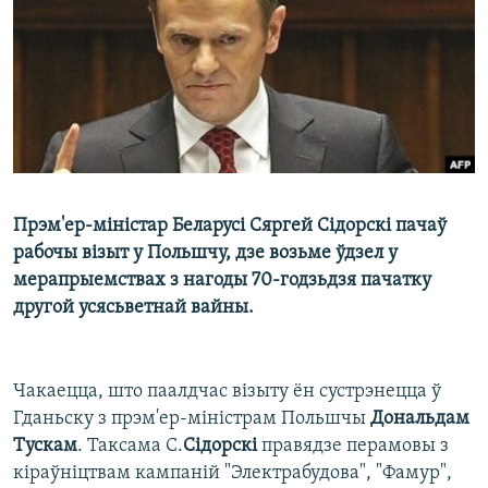
КУЛЬТУРА
МОВА
КАЛЯНДАР
НА ХВАЛЯХ СВАБОДЫ
Прэм'ер-міністар Беларусі Сяргей Сідорскі пачаў
рабочы візыт у Польшчу, дзе возьме ўдзел у
мерапрыемствах з нагоды 70-годзьдзя пачатку
другой усясьветнай вайны.
Чакаецца, што паалдчас візыту ён сустрэнецца ў
Гданьску з прэм'ер-міністрам Польшчы
Дональдам
Тускам
. Таксама С.
Сідорскі
правядзе перамовы з
кіраўніцтвам кампаній "Электрабудова", "Фамур",