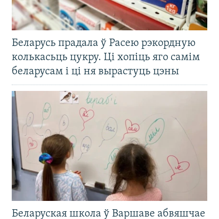
Беларусь прадала ў Расею рэкордную
колькасьць цукру. Ці хопіць яго самім
беларусам і ці ня вырастуць цэны
Беларуская школа ў Варшаве абвяшчае