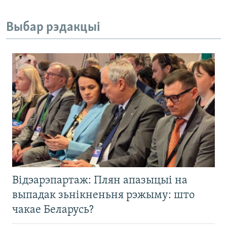
Выбар рэдакцыі
Відэарэпартаж: Плян апазыцыі на
выпадак зьнікненьня рэжыму: што
чакае Беларусь?