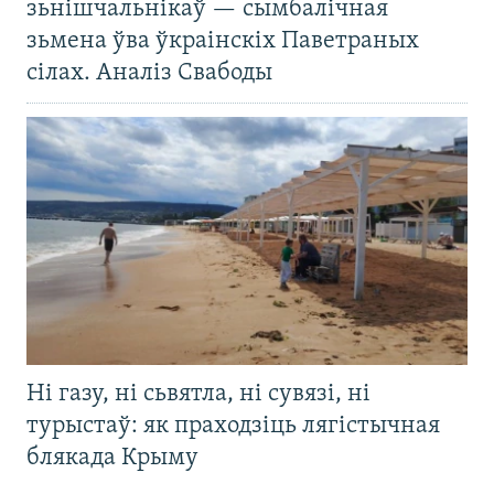
зьнішчальнікаў — сымбалічная
зьмена ўва ўкраінскіх Паветраных
сілах. Аналіз Свабоды
Ні газу, ні сьвятла, ні сувязі, ні
турыстаў: як праходзіць лягістычная
блякада Крыму