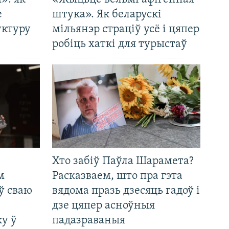
е
штука». Як беларускі
уктуру
мільянэр страціў усё і цяпер
робіць хаткі для турыстаў
Хто забіў Паўла Шарамета?
м
Расказваем, што пра гэта
ў сваю
вядома празь дзесяць гадоў і
дзе цяпер асноўныя
у ў
падазраваныя