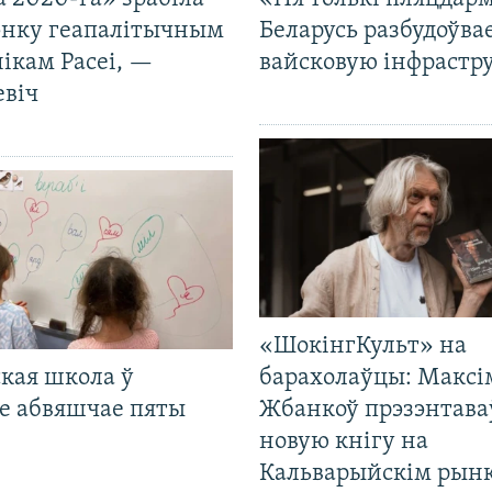
нку геапалітычным
Беларусь разбудоўва
ікам Расеі, —
вайсковую інфрастр
евіч
«ШокінгКульт» на
кая школа ў
барахолаўцы: Максі
е абвяшчае пяты
Жбанкоў прэзэнтава
новую кнігу на
Кальварыйскім рынк