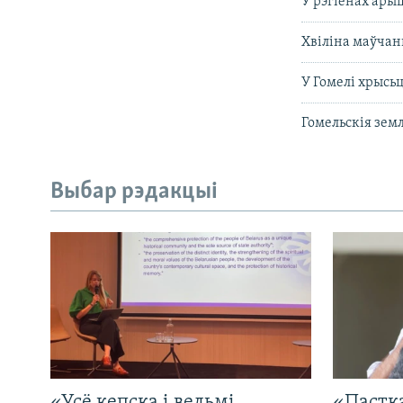
У рэгіёнах ары
Хвіліна маўчань
У Гомелі хрысьц
Гомельскія зем
Выбар рэдакцыі
«Усё кепска і вельмі
«Пастка