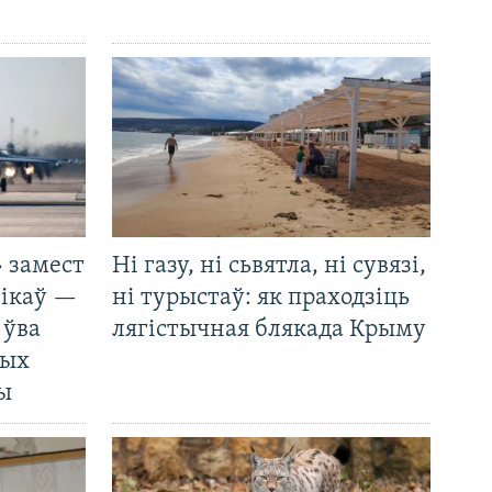
 замест
Ні газу, ні сьвятла, ні сувязі,
нікаў —
ні турыстаў: як праходзіць
 ўва
лягістычная блякада Крыму
ных
ды