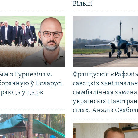
Вільні
ым з Гурневічам.
Францускія «Рафалі»
борачную ў Беларусі
савецкіх зьнішчаль
араюць у цырк
сымбалічная зьмена
ўкраінскіх Паветра
сілах. Аналіз Свабо