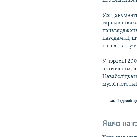
перайменаван
Усе дакумэнт
гарвыканкаме
пацьвярджэнь
паведамілі, 
пасьля вывучэ
У чэрвені 20
актывістам, 
Навабеліцкаг
музэі гісторы
Падзяліцц
Яшчэ на г