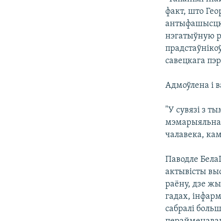
факт, што Гео
антыфашысцка
нэгатыўную р
прадстаўніко
савецкага пэр
Адмоўлена і 
"У сувязі з т
мэмарыяльнай
чалавека, ка
Паводле Бела
актывісты выс
раёну, дзе жы
гадах, інфар
сабралі больш