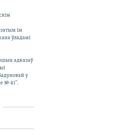
скім
 затым ім
жана ўладамі
рошын адказаў
ыі
Бадуновай у
е № 41".