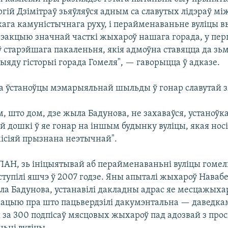
ргій Дзімітраў зьяўляўся адным са славутых лідэраў м
га камуністычнага руху, і перайменаваньне вуліцы в
эакцыю значнай часткі жыхароў нашага горада, у пе
ў старэйшага пакаленьня, якія адмоўна ставяцца да зь
ыяду гісторыі горада Гомеля", — гаворыцца ў адказе.
ва ўстаноўцы мэмарыяльнай шыльды ў гонар славутай з
ым, што дом, дзе жыла Бадунова, не захаваўся, устаноўк
 дошкі ў яе гонар на іншым будынку вуліцы, якая носі
місіяй прызнана неэтычнай".
ПАН, зь ініцыятывай аб перайменаваньні вуліцы гомел
тупілі яшчэ ў 2007 годзе. Яны апыталі жыхароў Наваб
ла Бадунова, устанавілі дакладны адрас яе месцажыхар
мацыю пра што пацьвердзілі дакумэнтальна — даведкамі
 за 300 подпісаў мясцовых жыхароў пад адозвай з прос