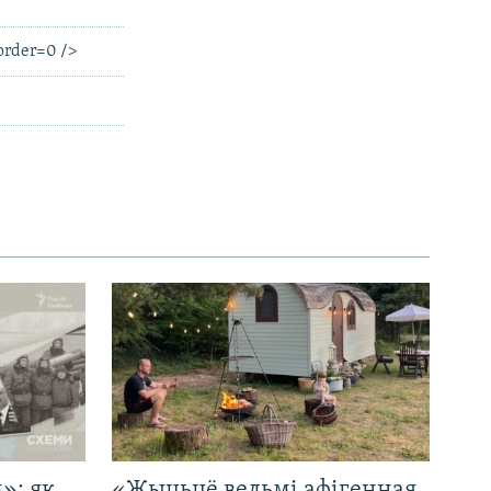
order=0 />
»: як
«Жыцьцё вельмі афігенная