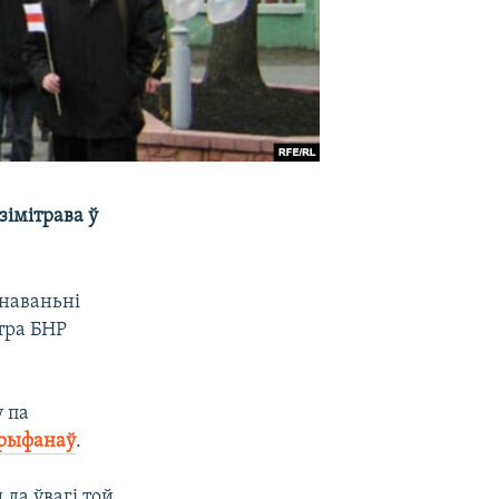
зімітрава ў
енаваньні
стра БНР
у па
Трыфанаў
.
да ўвагі той