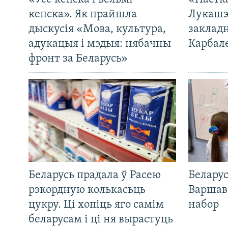
кепска». Як прайшла
Лукашэ
дыскусія «Мова, культура,
закладн
адукацыя і мэдыя: нябачны
Карбал
фронт за Беларусь»
Беларусь прадала ў Расею
Беларус
рэкордную колькасьць
Варшав
цукру. Ці хопіць яго самім
набор
беларусам і ці ня вырастуць