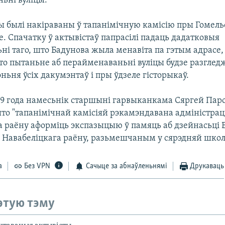
ьні вуліцы.
ы былі накіраваны ў тапанімічную камісію пры Гомель
. Спачатку ў актывістаў папрасілі падаць дадатковыя
ні таго, што Бадунова жыла менавіта па гэтым адрасе,
што пытаньне аб перайменаваньні вуліцы будзе разглед
ньня ўсіх дакумэнтаў і пры ўдзеле гісторыкаў.
09 года намесьнік старшыні гарвыканкама Сяргей Па
што "тапанімічнай камісіяй рэкамэндавана адміністрац
а раёну аформіць экспазыцыю ў памяць аб дзейнасьці 
і Навабеліцкага раёну, разьмешчаным у сярэдняй школ
а
Без VPN
Сачыце за абнаўленьнямі
Друкаваць
этую тэму