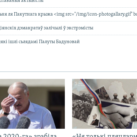
штаваныя актывісты
ня ля Пакутнага крыжа <img src="/img/icon-photogallary.gif" b
іянскіх дэмакратаў залічылі ў экстрэмісты
лякі ішлі сьлядамі Палуты Бадуновай
 2020-га» зрабіла
«Ня толькі пляцдарм