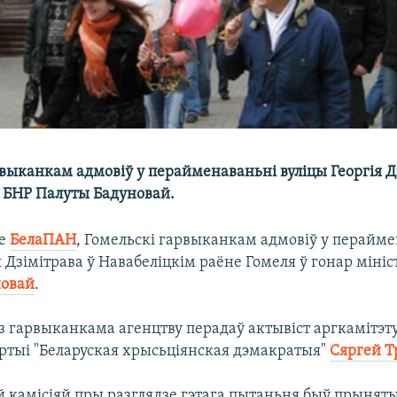
выканкам адмовіў у перайменаваньні вуліцы Георгія Д
і БНР Палуты Бадуновай.
яе
БелаПАН
, Гомельскі гарвыканкам адмовіў у перайм
я Дзімітрава ў Навабеліцкім раёне Гомеля ў гонар міні
новай
.
з гарвыканкама агенцтву перадаў актывіст аргкамітэт
артыі "Беларуская хрысьціянская дэмакратыя"
Сяргей 
 камісіяй пры разглядзе гэтага пытаньня быў прыняты 