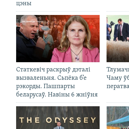
цэны
Статкевіч раскрыў дэталі
Тлумач
вызваленьня. Сьпёка б’е
Чаму ў
рэкорды. Пашпарты
ператв
беларусаў. Навіны 6 жніўня