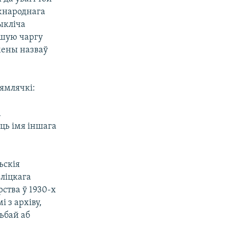
іжнароднага
ыкліча
ршую чаргу
мены назваў
ямлячкі:
а
ць імя іншага
ьскія
еліцкага
ства ў 1930-х
 з архіву,
ьбай аб