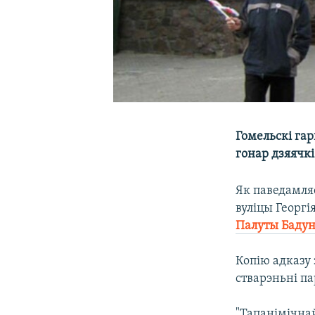
Гомельскі гар
гонар дзяячк
Як паведамл
вуліцы Георгі
Палуты Баду
Копію адказу 
стварэньні п
"Тапанімічнай