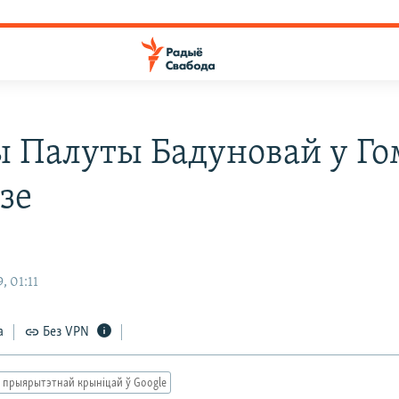
ы Палуты Бадуновай у Го
зе
, 01:11
а
Без VPN
 прыярытэтнай крыніцай ў Google