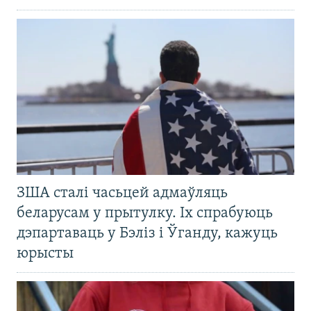
ЗША сталі часьцей адмаўляць
беларусам у прытулку. Іх спрабуюць
дэпартаваць у Бэліз і Ўганду, кажуць
юрысты