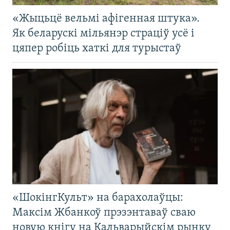
«Жыцьцё вельмі афігенная штука».
Як беларускі мільянэр страціў усё і
цяпер робіць хаткі для турыстаў
«ШокінгКульт» на барахолаўцы:
Максім Жбанкоў прэзэнтаваў сваю
новую кнігу на Кальварыйскім рынку