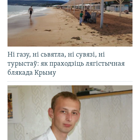
Ні газу, ні сьвятла, ні сувязі, ні
турыстаў: як праходзіць лягістычная
блякада Крыму