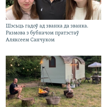
Шэсьць гадоў ад званка да званка.
Размова з бубначом пратэстаў
Аляксеем Санчуком