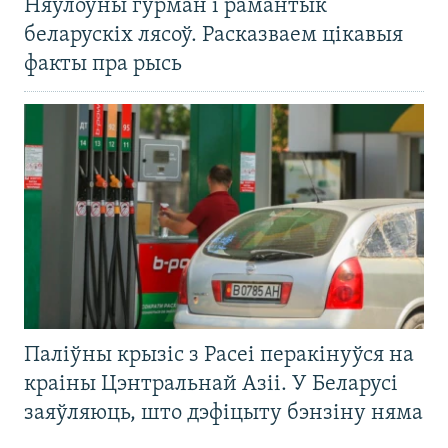
Няўлоўны гурман і рамантык
беларускіх лясоў. Расказваем цікавыя
факты пра рысь
Паліўны крызіс з Расеі перакінуўся на
краіны Цэнтральнай Азіі. У Беларусі
заяўляюць, што дэфіцыту бэнзіну няма