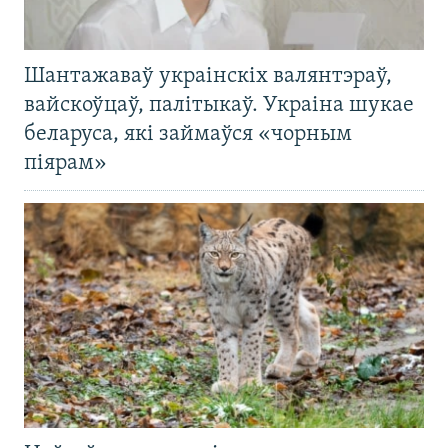
Шантажаваў украінскіх валянтэраў,
вайскоўцаў, палітыкаў. Украіна шукае
беларуса, які займаўся «чорным
піярам»