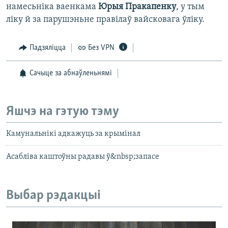
намесьніка ваенкама
Юрыя Пракапенку
, у тым
ліку й за парушэньне правілаў вайсковага ўліку.
Падзяліцца
Без VPN
Сачыце за абнаўленьнямі
Яшчэ на гэтую тэму
Камунальнікі адкажуць за крымінал
Асабліва каштоўны радавы ў&nbsp;запасе
Выбар рэдакцыі