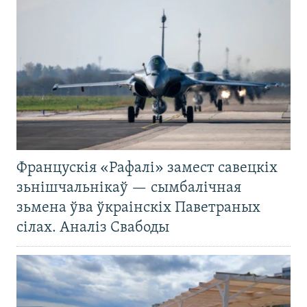
Францускія «Рафалі» замест савецкіх
зьнішчальнікаў — сымбалічная
зьмена ўва ўкраінскіх Паветраных
сілах. Аналіз Свабоды