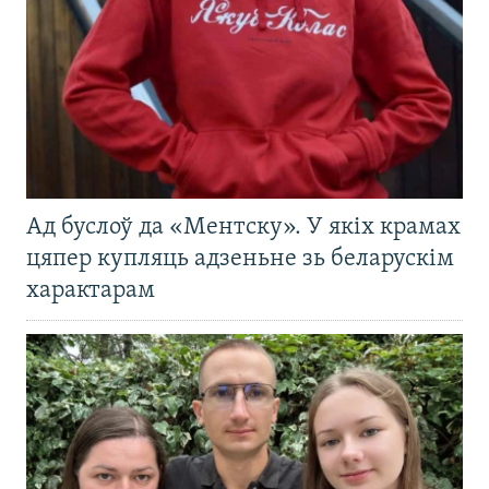
Ад буслоў да «Ментску». У якіх крамах
цяпер купляць адзеньне зь беларускім
характарам