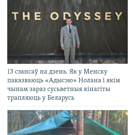
13 сэансаў на дзень. Як у Менску
паказваюць «Адысэю» Нолана і якім
чынам зараз сусьветныя кінагіты
трапляюць у Беларусь