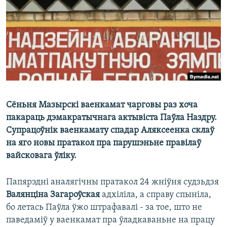
КУЛЬТУРА
МОВА
КАЛЯНДАР
НА ХВАЛЯХ СВАБОДЫ
Сёньня Мазырскі ваенкамат чарговы раз хоча
пакараць дэмакратычнага актывіста Паўла Наздру.
Супрацоўнік ваенкамату спадар Аляксеенка склаў
на яго новы пратакол пра парушэньне правілаў
вайсковага ўліку.
Папярэдні аналягічны пратакол 24 жніўня судзьдзя
Валянціна Загароўская
адхіліла, а справу спыніла,
бо летась Паўла ўжо штрафавалі - за тое, што не
паведаміў у ваенкамат пра ўладкаваньне на працу