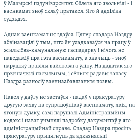
ў Мазырскі пэдунівэрсытэт. Сёлета яго звольнілі - і
ваенкамат зноў склаў пратакол. Яго й адхіліла
судзьдзя.
Аднак ваенкамат ня здаўся. Цяпер спадара Наздру
абвінавацілі ў тым, што ён уладкаваўся на працу ў
жыльлёва-камунальную гаспадарку і нічога не
паведаміў пра гэта ваенкамату, а значыць - зноў
парушыў правілы вайсковага ўліку. На дадатак яго
прызначылі пасыльным, і сёньня радавы запасу
Наздра разносіў ваеннаабавязаным позвы.
Павел у даўгу не застаўся - падаў у пракуратуру
другую заяву на супрацоўнікаў ваенкамату, якія, на
ягоную думку, самі парушалі Адміністрацыйны
кодэкс і нават учынялі падробку дакумэнтаў у яго
адміністрацыйнай справе. Спадар Наздра просіць
пракуратуру прыцягнуць да адказнасьці