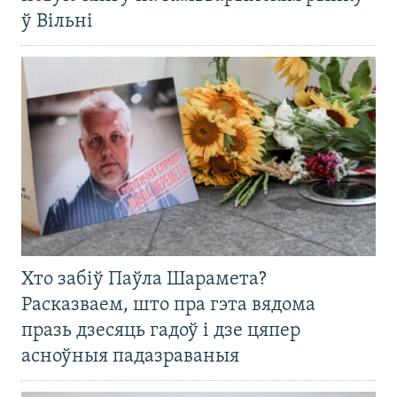
ў Вільні
Хто забіў Паўла Шарамета?
Расказваем, што пра гэта вядома
празь дзесяць гадоў і дзе цяпер
асноўныя падазраваныя