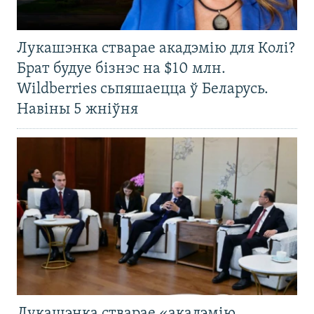
Лукашэнка стварае акадэмію для Колі?
Брат будуе бізнэс на $10 млн.
Wildberries сьпяшаецца ў Беларусь.
Навіны 5 жніўня
Лукашэнка стварае «акадэмію