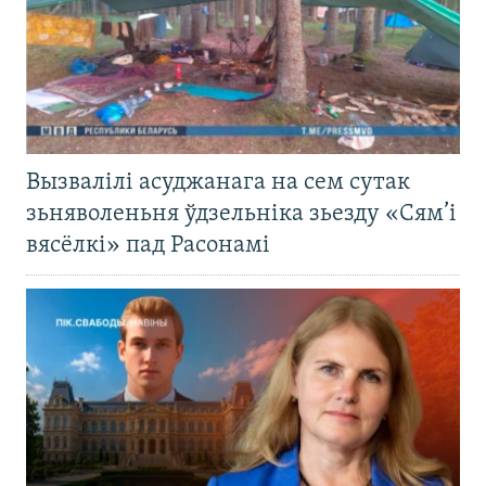
Вызвалілі асуджанага на сем сутак
зьняволеньня ўдзельніка зьезду «Сям’і
вясёлкі» пад Расонамі