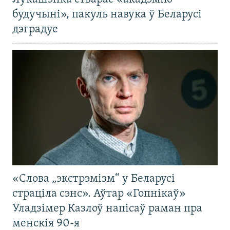
будучыні», пакуль навука ў Беларусі
дэградуе
«Слова „экстрэмізм“ у Беларусі
страціла сэнс». Аўтар «Гопнікаў»
Уладзімер Казлоў напісаў раман пра
менскія 90-я