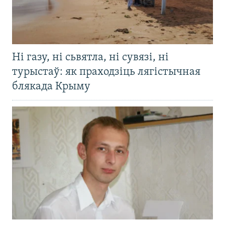
Ні газу, ні сьвятла, ні сувязі, ні
турыстаў: як праходзіць лягістычная
блякада Крыму