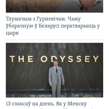
Тлумачым з Гурневічам. Чаму
ўборачную ў Беларусі ператвараюць у
цырк
13 сэансаў на дзень. Як у Менску