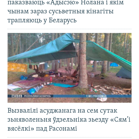
паказваюць «Адысэю» Нолана і якім
чынам зараз сусьветныя кінагіты
трапляюць у Беларусь
Вызвалілі асуджанага на сем сутак
зьняволеньня ўдзельніка зьезду «Сям’і
вясёлкі» пад Расонамі