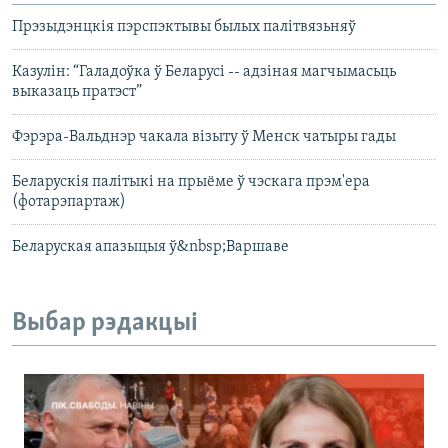
Прэзыдэнцкія пэрспэктывы былых палітвязьняў
Казулін: “Галадоўка ў Беларусі -- адзіная магчымасьць
выказаць пратэст”
Фэрэра-Вальднэр чакала візыту ў Менск чатыры гады
Беларускія палітыкі на прыёме ў чэскага прэм'ера
(фотарэпартаж)
Беларуская апазыцыя ў&nbsp;Варшаве
Выбар рэдакцыі