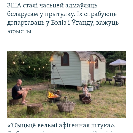
ЗША сталі часьцей адмаўляць
беларусам у прытулку. Іх спрабуюць
дэпартаваць у Бэліз і Ўганду, кажуць
юрысты
«Жыцьцё вельмі афігенная штука».