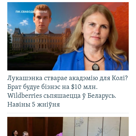
Лукашэнка стварае акадэмію для Колі?
Брат будуе бізнэс на $10 млн.
Wildberries сьпяшаецца ў Беларусь.
Навіны 5 жніўня