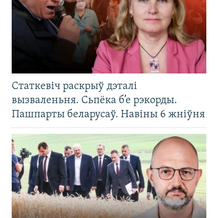
Статкевіч раскрыў дэталі
вызваленьня. Сьпёка б’е рэкорды.
Пашпарты беларусаў. Навіны 6 жніўня