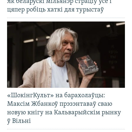
Як беларускі мільянэр страціў усё і
цяпер робіць хаткі для турыстаў
«ШокінгКульт» на барахолаўцы:
Максім Жбанкоў прэзэнтаваў сваю
новую кнігу на Кальварыйскім рынку
ў Вільні