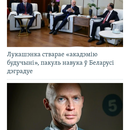
Лукашэнка стварае «акадэмію
будучыні», пакуль навука ў Беларусі
дэградуе