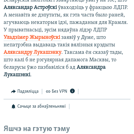
Беларускія палітолягі зьвяртаюць увагу на тое, што
Аляксандар Астроўскі
ўваходзіць у фракцыю ЛДПР.
А менавіта яе дэпутаты, як гэта часта было раней,
агучваюць некаторыя ідэі, пажаданыя для Крамля.
У прыватнасьці, зусім нядаўна лідэр ЛДПР
Уладзімер Жырыноўскі
заявіў у Думе, што
непатрэбна выдаваць такія вялізныя крэдыты
Аляксандру Лукашэнку
. Таксама ён сказаў тады,
што калі б не рэгулярная дапамога Масквы, то
беларусы ўжо пазбавіліся б ад
Аляксандра
Лукашэнкі
.
Падзяліцца
Без VPN
Сачыце за абнаўленьнямі
Яшчэ на гэтую тэму