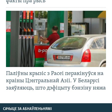
факты пра рысь
Паліўны крызіс з Расеі перакінуўся на
краіны Цэнтральнай Азіі. У Беларусі
заяўляюць, што дэфіцыту бэнзіну няма
САЧЫЦЕ ЗА АБНАЎЛЕНЬНЯМІ