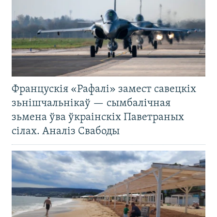
Францускія «Рафалі» замест савецкіх
зьнішчальнікаў — сымбалічная
зьмена ўва ўкраінскіх Паветраных
сілах. Аналіз Свабоды