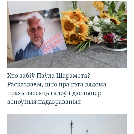
Хто забіў Паўла Шарамета?
Расказваем, што пра гэта вядома
празь дзесяць гадоў і дзе цяпер
асноўныя падазраваныя