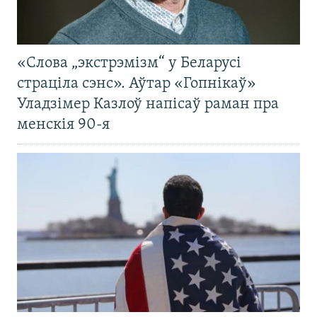
«Слова „экстрэмізм“ у Беларусі
страціла сэнс». Аўтар «Гопнікаў»
Уладзімер Казлоў напісаў раман пра
менскія 90-я