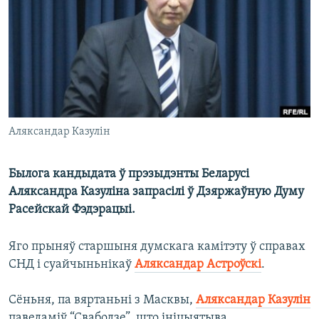
КУЛЬТУРА
МОВА
КАЛЯНДАР
НА ХВАЛЯХ СВАБОДЫ
Аляксандар Казулін
Былога кандыдата ў прэзыдэнты Беларусі
Аляксандра Казуліна запрасілі ў Дзяржаўную Думу
Расейскай Фэдэрацыі.
Яго прыняў старшыня думскага камітэту ў справах
СНД і суайчыньнікаў
Аляксандар Астроўскі
.
Сёньня, па вяртаньні з Масквы,
Аляксандар Казулін
паведаміў “Свабодзе”, што ініцыятыва