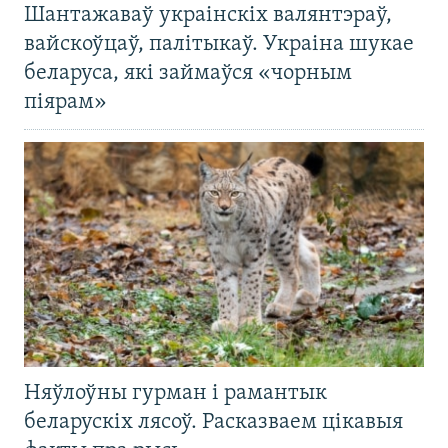
Шантажаваў украінскіх валянтэраў,
вайскоўцаў, палітыкаў. Украіна шукае
беларуса, які займаўся «чорным
піярам»
Няўлоўны гурман і рамантык
беларускіх лясоў. Расказваем цікавыя