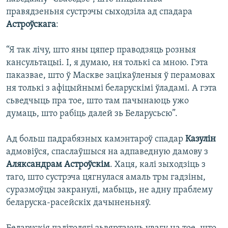
правядзеньня сустрэчы сыходзіла ад спадара
Астроўскага
:
“Я так лічу, што яны цяпер праводзяць розныя
кансультацыі. І, я думаю, ня толькі са мною. Гэта
паказвае, што ў Маскве зацікаўленыя ў перамовах
ня толькі з афіцыйнымі беларускімі ўладамі. А гэта
сьведчыць пра тое, што там пачынаюць ужо
думаць, што рабіць далей зь Беларусьсю”.
Ад больш падрабязных камэнтароў спадар
Казулін
адмовіўся, спаслаўшыся на адпаведную дамову з
Аляксандрам Астроўскім
. Хаця, калі зыходзіць з
таго, што сустрэча цягнулася амаль тры гадзіны,
суразмоўцы закранулі, мабыць, не адну праблему
беларуска-расейскіх дачыненьняў.