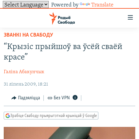
Powered by
Translate
Лінкі
ўнівэрсальнага
доступу
ЗВАНКІ НА СВАБОДУ
НАВІНЫ
Перайсьці
“Крызіс прыйшоў ва ўсёй сваёй
да
ТОЛЬКІ НА СВАБОДЗЕ
УСЕ НАВІНЫ
красе”
галоўнага
СУВЯЗЬ
ВІДЭА І ФОТА
ТЭСТЫ
зьместу
Галіна Абакунчык
Перайсьці
ПАДПІСАЦЦА
ЛЮДЗІ
БЛОГІ
АБЫСЬЦІ БЛЯКАВАНЬНЕ
да
31 ліпень 2009, 18:21
ПАЛІТЫКА
ГІСТОРЫЯ НА СВАБОДЗЕ
ПАДЗЯЛІЦЦА ІНФАРМАЦЫЯЙ
RSS
галоўнай
САЧЫЦЕ ЗА АБНАЎЛЕНЬНЯМІ
навігацыі
ЭКАНОМІКА
ПАДКАСТЫ
ПАДКАСТЫ
Падзяліцца
Без VPN
Перайсьці
ВАЙНА
КНІГІ
FACEBOOK
да
Зрабіце Свабоду прыярытэтнай крыніцай ў Google
БЕЛАРУСЫ НА ВАЙНЕ
АЎДЫЁКНІГІ
TWITTER
пошуку
ПАЛІТВЯЗЬНІ
PREMIUM
Усе сайты РС/РСЭ