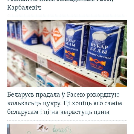
Карбалевіч
Беларусь прадала ў Расею рэкордную
колькасьць цукру. Ці хопіць яго самім
беларусам і ці ня вырастуць цэны