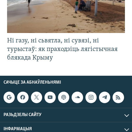
Ні газу, ні сьвятла, ні сувязі, ні
турыстаў: як праходзіць лягістычная
блякада Крыму
САЧЫЦЕ ЗА АБНАЎЛЕНЬНЯМІ
РАЗЬДЗЕЛЫ САЙТУ
ІНФАРМАЦЫЯ