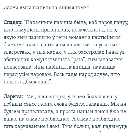
Далей выказваньні на іншыя тэмы:
Спадар:
“Пакаяньне павінна быць, каб народ пачуў,
што камуністы прызнаюць, незалежна ад таго,
якую яны пазыцыю ў гэты момант з партыйным
білетам займалі, што яны вінаватыя ва ўсіх тых
зьверствах, у тых карах, у тых расстрэлах і наагул
абставінах камуністычнага “раю”, яны вінаватыя
непасрэдна. Яны павінны павініцца, пакаяцца
перад усім народам. Вось тады народ адчуе, што
нешта адбываецца”.
Ларыса:
“Мы, пэнсіянэры, у сваёй большасьці ў
поўным сэнсе гэтага слова будзем галадаць. Мы ня
будзем пратэставаць, а проста нашай пэнсіі ўжо не
хапае на самае неабходнае. А самае неабходнае —
гэта харчаваньне і лекі. Тым больш, калі падымуць