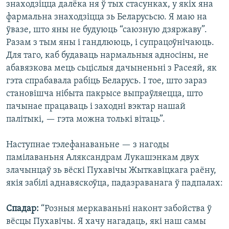
знаходзіцца далёка ня ў тых стасунках, у якіх яна
фармальна знаходзіцца зь Беларусьсю. Я маю на
ўвазе, што яны не будуюць “саюзную дзяржаву”.
Разам з тым яны і гандлююць, і супрацоўнічаюць.
Для таго, каб будаваць нармальныя адносіны, не
абавязкова мець сьціслыя дачыненьні з Расеяй, як
гэта спрабавала рабіць Беларусь. І тое, што зараз
становішча нібыта пакрысе выпраўляецца, што
пачынае працаваць і заходні вэктар нашай
палітыкі, — гэта можна толькі вітаць”.
Наступнае тэлефанаваньне — з нагоды
памілаваньня Аляксандрам Лукашэнкам двух
злачынцаў зь вёскі Пухавічы Жыткавіцкага раёну,
якія забілі аднавяскоўца, падазраванага ў падпалах:
Спадар:
“Розныя меркаваньні наконт забойства ў
вёсцы Пухавічы. Я хачу нагадаць, які наш самы