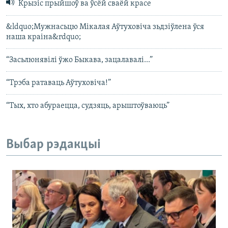
Крызіс прыйшоў ва ўсёй сваёй красе
&ldquo;Мужнасьцю Мікалая Аўтуховіча зьдзіўлена ўся
наша краіна&rdquo;
“Засьлюнявілі ўжо Быкава, зацалавалі...”
“Трэба ратаваць Аўтуховіча!”
“Тых, хто абураецца, судзяць, арыштоўваюць”
Выбар рэдакцыі