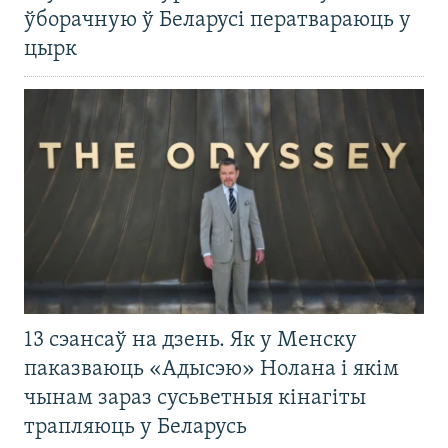
ўборачную ў Беларусі ператвараюць у
цырк
13 сэансаў на дзень. Як у Менску
паказваюць «Адысэю» Нолана і якім
чынам зараз сусьветныя кінагіты
трапляюць у Беларусь