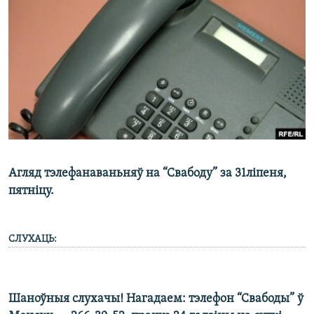
КУЛЬТУРА
МОВА
КАЛЯНДАР
НА ХВАЛЯХ СВАБОДЫ
Агляд тэлефанаваньняў на “Свабоду” за 31ліпеня,
пятніцу.
СЛУХАЦЬ:
Шаноўныя слухачы! Нагадаем: тэлефон “Свабоды” ў