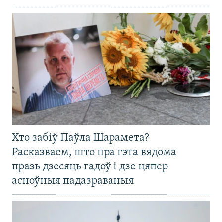
Хто забіў Паўла Шарамета?
Расказваем, што пра гэта вядома
празь дзесяць гадоў і дзе цяпер
асноўныя падазраваныя