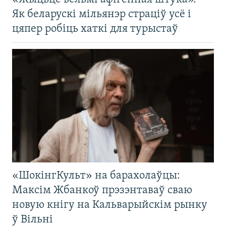
Як беларускі мільянэр страціў усё і
цяпер робіць хаткі для турыстаў
«ШокінгКульт» на барахолаўцы:
Максім Жбанкоў прэзэнтаваў сваю
новую кнігу на Кальварыйскім рынку
ў Вільні