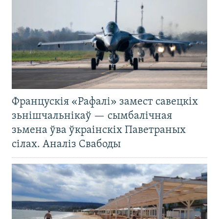
Францускія «Рафалі» замест савецкіх
зьнішчальнікаў — сымбалічная
зьмена ўва ўкраінскіх Паветраных
сілах. Аналіз Свабоды