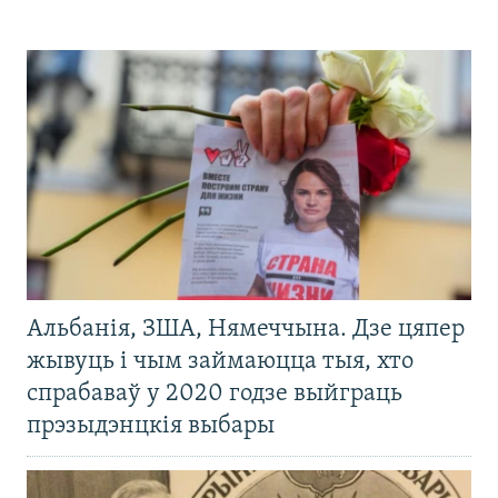
Альбанія, ЗША, Нямеччына. Дзе цяпер
жывуць і чым займаюцца тыя, хто
спрабаваў у 2020 годзе выйграць
прэзыдэнцкія выбары