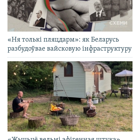
«Ня толькі пляцдарм»: як Беларусь
разбудоўвае вайсковую інфраструктуру
«Жыцьцё вельмі афігенная штука».