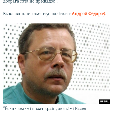
добрага гэта не прывядзе”.
Выказваньне камэнтуе палітоляг
Андрэй Фёдараў:
“Ёсьць вельмі шмат краін, зь якімі Расея