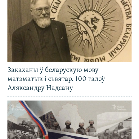
Закаханы ў беларускую мову
матэматык і сьвятар. 100 гадоў
Аляксандру Надсану