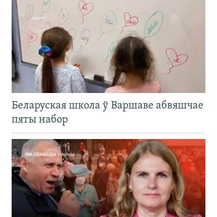
Беларуская школа ў Варшаве абвяшчае
пяты набор