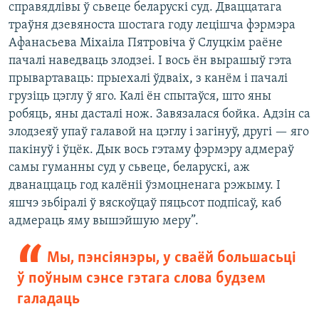
справядлівы ў сьвеце беларускі суд. Дваццатага
траўня дзевяноста шостага году лецішча фэрмэра
Афанасьева Міхаіла Пятровіча ў Слуцкім раёне
пачалі наведваць злодзеі. І вось ён вырашыў гэта
прывартаваць: прыехалі ўдваіх, з канём і пачалі
грузіць цэглу ў яго. Калі ён спытаўся, што яны
робяць, яны дасталі нож. Завязалася бойка. Адзін са
злодзеяў упаў галавой на цэглу і загінуў, другі — яго
пакінуў і ўцёк. Дык вось гэтаму фэрмэру адмераў
самы гуманны суд у сьвеце, беларускі, аж
дванаццаць год калёніі ўзмоцненага рэжыму. І
яшчэ зьбіралі ў вяскоўцаў пяцьсот подпісаў, каб
адмераць яму вышэйшую меру”.
Мы, пэнсіянэры, у сваёй большасьці
ў поўным сэнсе гэтага слова будзем
галадаць