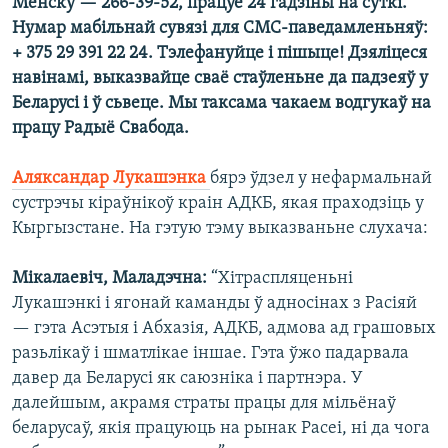
Менску — 266-39-52, працуе 24 гадзіны на суткі.
Нумар мабільнай сувязі для СМС-паведамленьняў:
+ 375 29 391 22 24. Тэлефануйце і пішыце! Дзяліцеся
навінамі, выказвайце сваё стаўленьне да падзеяў у
Беларусі і ў сьвеце. Мы таксама чакаем водгукаў на
працу Радыё Свабода.
Аляксандар Лукашэнка
бярэ ўдзел у нефармальнай
сустрэчы кіраўнікоў краін АДКБ, якая праходзіць у
Кыргызстане. На гэтую тэму выказваньне слухача:
Мікалаевіч, Маладэчна:
“Хітраспляценьні
Лукашэнкі і ягонай каманды ў адносінах з Расіяй
— гэта Асэтыя і Абхазія, АДКБ, адмова ад грашовых
разьлікаў і шматлікае іншае. Гэта ўжо падарвала
давер да Беларусі як саюзніка і партнэра. У
далейшым, акрамя страты працы для мільёнаў
беларусаў, якія працуюць на рынак Расеі, ні да чога