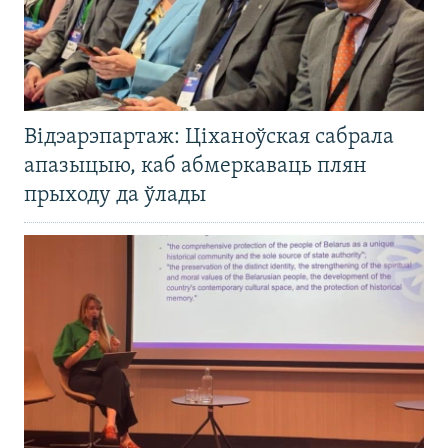
Відэарэпартаж: Ціханоўская сабрала
апазыцыю, каб абмеркаваць плян
прыходу да ўлады