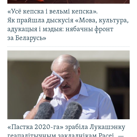
«Усё кепска і вельмі кепска».
Як прайшла дыскусія «Мова, культура,
адукацыя і мэдыя: нябачны фронт
за Беларусь»
«Пастка 2020-га» зрабіла Лукашэнку
геапалітычным закладнікам Расеі, —