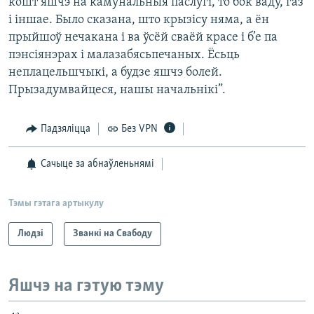
кошт яшчэ на камунальныя паслугі, то бок ваду, газ
і іншае. Было сказана, што крызісу няма, а ён
прыйшоў нечакана і ва ўсёй сваёй красе і б’е па
пэнсіянэрах і малазабясьпечаных. Ёсьць
неплацельшчыкі, а будзе яшчэ болей.
Прызадумвайцеся, нашы начальнікі”.
Падзяліцца
Без VPN
Сачыце за абнаўленьнямі
Тэмы гэтага артыкулу
Людзі
Званкі на Свабоду
Яшчэ на гэтую тэму