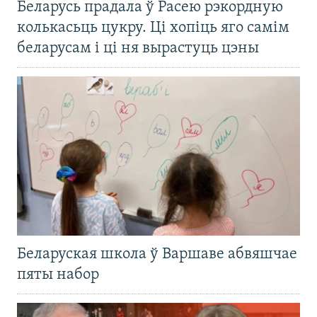
Беларусь прадала ў Расею рэкордную
колькасьць цукру. Ці хопіць яго самім
беларусам і ці ня вырастуць цэны
Беларуская школа ў Варшаве абвяшчае
пяты набор