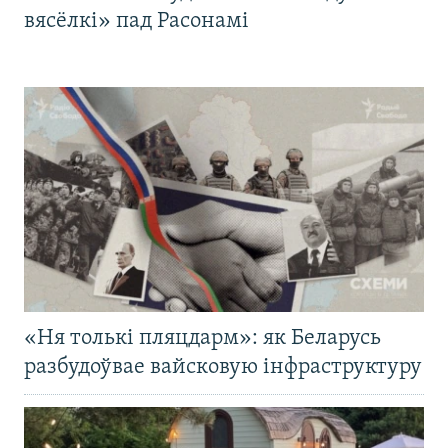
вясёлкі» пад Расонамі
«Ня толькі пляцдарм»: як Беларусь
разбудоўвае вайсковую інфраструктуру