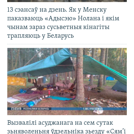
13 сэансаў на дзень. Як у Менску
паказваюць «Адысэю» Нолана і якім
чынам зараз сусьветныя кінагіты
трапляюць у Беларусь
Вызвалілі асуджанага на сем сутак
зьняволеньня ўдзельніка зьезду «Сям’і