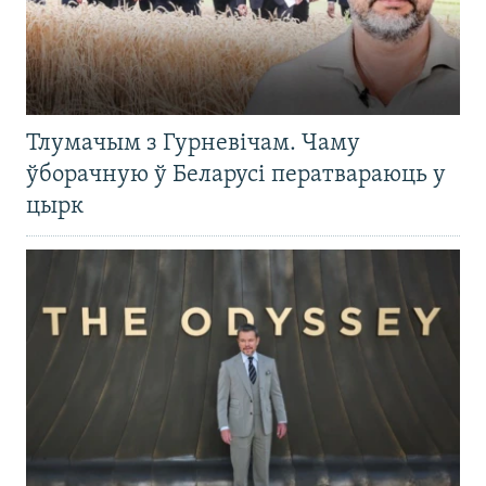
Тлумачым з Гурневічам. Чаму
ўборачную ў Беларусі ператвараюць у
цырк