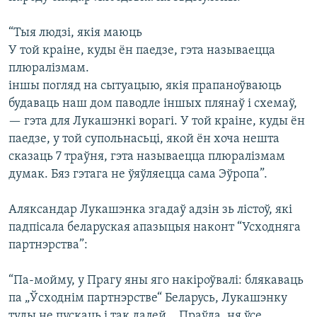
“Тыя людзі, якія маюць
У той краіне, куды ён паедзе, гэта называецца
плюралізмам.
іншы погляд на сытуацыю, якія прапаноўваюць
будаваць наш дом паводле іншых плянаў і схемаў,
— гэта для Лукашэнкі ворагі. У той краіне, куды ён
паедзе, у той супольнасьці, якой ён хоча нешта
сказаць 7 траўня, гэта называецца плюралізмам
думак. Бяз гэтага не ўяўляецца сама Эўропа”.
Аляксандар Лукашэнка згадаў адзін зь лістоў, які
падпісала беларуская апазыцыя наконт “Усходняга
партнэрства”:
“Па-мойму, у Прагу яны яго накіроўвалі: блякаваць
па „Ўсходнім партнэрстве“ Беларусь, Лукашэнку
туды не пускаць і так далей… Праўда, ня ўсе.