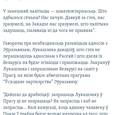
У зьнешняй палітыцы — шматвэктарнасьць. Што
адбылося сёньня? Нас пачулі. Дзякуй за гэта, нас
зразумелі, на Захадзе нас зразумелі, што палітыка
задушыць, ізаляваць ні да чога не прывяла“.
Гаворачы пра неабходнасьць разьвіцьця адносін з
Эўразьвязам, Лукашэнка даводзіў, што гэта не
перашкодзіць адносінам з Расеяй і што дзеля іх
Беларусь ня будзе згінацца і прыніжацца. Закрануў
Лукашэнка і запрашэньне Беларусі на саміт у
Прагу, на якім будзе абвешчана праграма
“Ўсходняе партнэрства” Эўразьвязу:
“Дайшло да драбніцаў: запрашаць Лукашэнку ў
Прагу ці не запрашаць? Як запрасіць і каб не
запрасіць… Калі камусьці, хоць аднаму чалавеку ў
Празе 7 траўня будзе вельмі нязручна ад таго, што