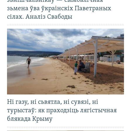
зьнішчальнікаў — сымбалічная
зьмена ўва ўкраінскіх Паветраных
сілах. Аналіз Свабоды
Ні газу, ні сьвятла, ні сувязі, ні
турыстаў: як праходзіць лягістычная
блякада Крыму