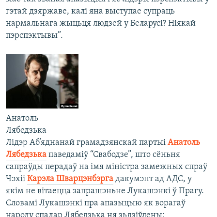
гэтай дзяржаве, калі яна выступае супраць
нармальнага жыцьця людзей у Беларусі? Ніякай
пэрспэктывы”.
Анатоль
Лябедзька
Лідэр Аб’яднанай грамадзянскай партыі
Анатоль
Лябедзька
паведаміў “Свабодзе”, што сёньня
сапраўды перадаў на імя міністра замежных спраў
Чэхіі
Карэла Шварцэнбэрга
дакумэнт ад АДС, у
якім не вітаецца запрашэньне Лукашэнкі ў Прагу.
Словамі Лукашэнкі пра апазыцыю як ворагаў
народу спадар Лябедзька ня зьдзіўлены: