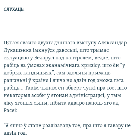
СЛУХАЦЬ:
Цягам свайго двухгадзіннага выступу Аляксандар
Лукашэнка імкнуўся давесьці, што трымае
сытуацыю ў Беларусі пад кантролем, ведае, што
рабіць ва ўмовах эканамічнага крызісу, што ён “у
добрых кандыцыях”, сам здольны прымаць
рашэньні ў краіне і яшчэ не адзін год зможа гэта
рабіць… Такім чынам ён абверг чуткі пра тое, што
некаторыя асобы ў ягонай адміністрацыі, у тым
ліку ягоныя сыны, нібыта адварочваюць яго ад
Расеі:
“Я яшчэ ў стане рэалізаваць тое, пра што я гавару не
адзін год.