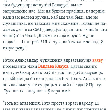
там будуць прадстаўнікі Беларусі, вы не
запрашайце нас. Мы ня будзем прасіцца, пацерпім.
Калі вам вельмі зручна, каб мы там былі, але не
Лукашэнка, вы таксама мне скажыце. Толькі не па-
хамску, як я са СМІ даведаўся ад аднаго вышэйшага
чыноўніка Чэхіі: „Я яму не падам рукі“. Ну, не
падасі — і ня трэба! Ці хачу я, каб ты мне яе падаў,
гэтую руку”.
Гэтак Аляксандар Лукашэнка адрэагаваў на
заяву
прэзыдэнта Чэхіі
Вацлава Клаўса
. Цягам свайго
выступу беларускі кіраўнік так і ня даў зразумець,
ці зьбіраецца ён ехаць на саміт у Прагу. Апазыцыю
ж, якая выступае супраць ягонай паездкі ў Прагу,
Лукашэнка зноў назваў ворагамі:
“Гэта не апазыцыя. Гэта проста ворагі народу. Ці
мае так званая апазыцыя і яе лідэры пэрспэктывы ў