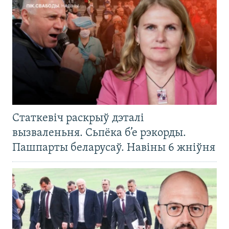
Статкевіч раскрыў дэталі
вызваленьня. Сьпёка б’е рэкорды.
Пашпарты беларусаў. Навіны 6 жніўня