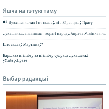
Яшчэ на гэтую тэму
Лукашэнка так і не сказаў, ці зьбіраецца ў Прагу
Лукашэнка: апазыцыя – ворагі народу. Апрача Мілінкевіча
Што сказаў Мартынаў?
Варшава ні&nbsp;за ні&nbsp;супраць Лукашэнкі
ў&nbsp;Празе
Выбар рэдакцыі