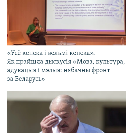
«Усё кепска і вельмі кепска».
Як прайшла дыскусія «Мова, культура,
адукацыя і мэдыя: нябачны фронт
за Беларусь»