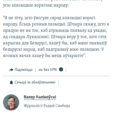
усю апазыцыю ворагамі народу:
“Я не лічу, што ўвогуле сярод апазыцыі ворагі
народу. Ёсьць розныя пазыцыі. Шчыра скажу, што я
працую не на тое, каб атрымаць пахвалу ад улады,
ад спадара Лукашэнкі. Шчыра веру ў тое, што гэта
карысна для Беларусі, хацеў бы, каб мяне пахваліў
беларускі народ, каб падтрымаў маю пазыцыю. У
ягоных вачах хацеў бы мець аўтарытэт”.
Падзяліцца
Без VPN
Сачыце за абнаўленьнямі
Валер Каліноўскі
Журналіст Радыё Свабода