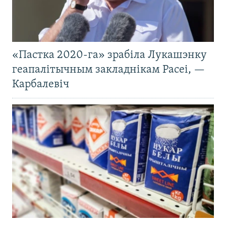
«Пастка 2020-га» зрабіла Лукашэнку
геапалітычным закладнікам Расеі, —
Карбалевіч