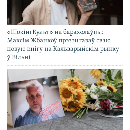
«ШокінгКульт» на барахолаўцы:
Максім Жбанкоў прэзэнтаваў сваю
новую кнігу на Кальварыйскім рынку
ў Вільні