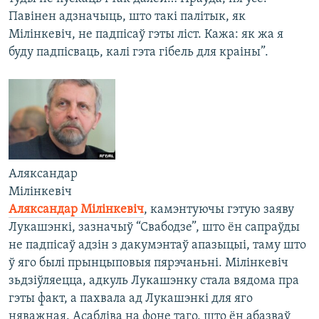
Павінен адзначыць, што такі палітык, як
Мілінкевіч, не падпісаў гэты ліст. Кажа: як жа я
буду падпісваць, калі гэта гібель для краіны”.
Аляксандар
Мілінкевіч
Аляксандар Мілінкевіч
, камэнтуючы гэтую заяву
Лукашэнкі, зазначыў “Свабодзе”, што ён сапраўды
не падпісаў адзін з дакумэнтаў апазыцыі, таму што
ў яго былі прынцыповыя пярэчаньні. Мілінкевіч
зьдзіўляецца, адкуль Лукашэнку стала вядома пра
гэты факт, а пахвала ад Лукашэнкі для яго
няважная. Асабліва на фоне таго, што ён абазваў