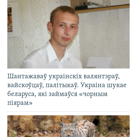
Шантажаваў украінскіх валянтэраў,
вайскоўцаў, палітыкаў. Украіна шукае
беларуса, які займаўся «чорным
піярам»