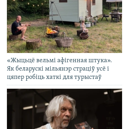
«Жыцьцё вельмі афігенная штука».
Як беларускі мільянэр страціў усё і
цяпер робіць хаткі для турыстаў