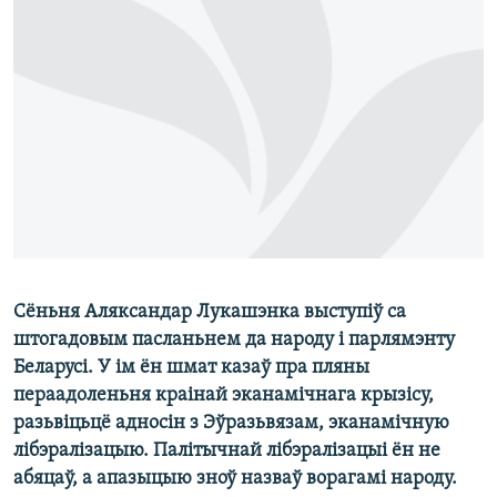
КУЛЬТУРА
МОВА
КАЛЯНДАР
НА ХВАЛЯХ СВАБОДЫ
Сёньня Аляксандар Лукашэнка выступіў са
штогадовым пасланьнем да народу і парлямэнту
Беларусі. У ім ён шмат казаў пра пляны
пераадоленьня краінай эканамічнага крызісу,
разьвіцьцё адносін з Эўразьвязам, эканамічную
лібэралізацыю. Палітычнай лібэралізацыі ён не
абяцаў, а апазыцыю зноў назваў ворагамі народу.