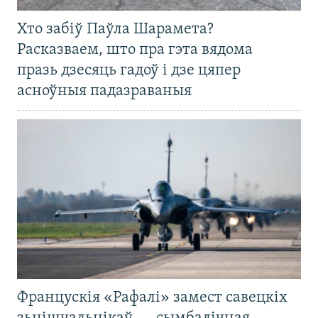
Хто забіў Паўла Шарамета?
Расказваем, што пра гэта вядома
празь дзесяць гадоў і дзе цяпер
асноўныя падазраваныя
Францускія «Рафалі» замест савецкіх