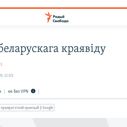
беларускага краявіду
кі
, 11:53
а
Без VPN
 прыярытэтнай крыніцай ў Google