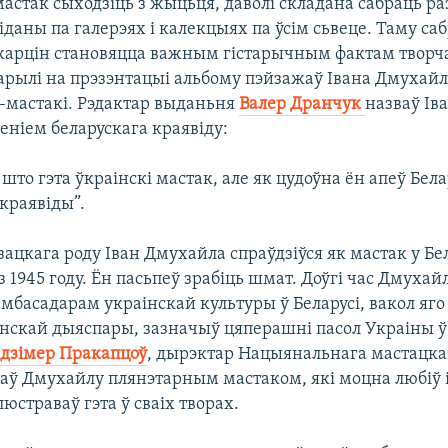
астак сыходзіць з жыцьця, даволі складана сабраць р
іданы па галерэях і калекцыях па ўсім сьвеце. Таму са
карцін становяцца важным гістарычным фактам творча
варылі на прэзэнтацыі альбому пэйзажаў Івана Дмухай
і-мастакі. Рэдактар выданьня
Валер Дранчук
назваў Ів
еніем беларускага краявіду:
 што гэта ўкраінскі мастак, але як цудоўна ён апеў Бела
краявіды”.
зацкага роду Іван Дмухайла спраўдзіўся як мастак у Бел
з 1945 году. Ён пасьпеў зрабіць шмат. Доўгі час Дмухай
басадарам украінскай культуры ў Беларусі, вакол яго
нскай дыяспары, зазначыў цяперашні пасол Украіны 
дзімер Пракапцоў
, дырэктар Нацыянальнага мастацка
ваў Дмухайлу плянэтарным мастаком, які моцна любіў і 
люстраваў гэта ў сваіх творах.