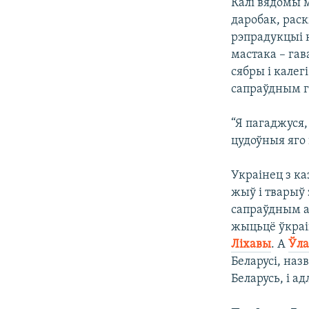
Калі вядомы м
даробак, раск
рэпрадукцыі 
мастака – га
сябры і калег
сапраўдным г
“Я пагаджуся,
цудоўныя яго 
Украінец з ка
жыў і тварыў 
сапраўдным ам
жыцьцё ўкраі
Ліхавы
. А
Ўла
Беларусі, наз
Беларусь, і ад