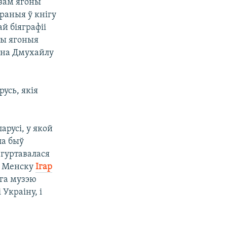
азам ягоны
браныя ў кнігу
й біяграфіі
лы ягоныя
ана Дмухайлу
русь, якія
арусі, у якой
ла быў
 гуртавалася
ў Менску
Ігар
га музэю
Украіну, і