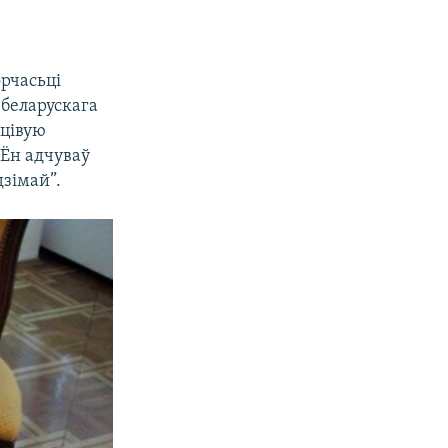
орчасьці
 беларускага
ьцівую
 Ён адчуваў
дзімай”.