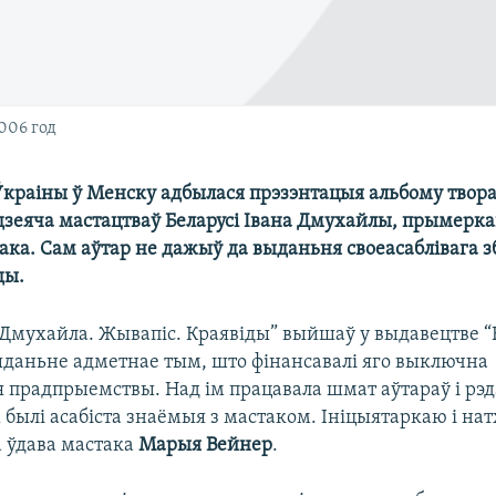
006 год
Ўкраіны ў Менску адбылася прэзэнтацыя альбому твор
дзеяча мастацтваў Беларусі Івана Дмухайлы, прымерка
ака. Сам аўтар не дажыў да выданьня своеасаблівага з
ды.
 Дмухайла. Жывапіс. Краявіды” выйшаў у выдавецтве “
Выданьне адметнае тым, што фінансавалі яго выключна
прадпрыемствы. Над ім працавала шмат аўтараў і рэд
х былі асабіста знаёмыя з мастаком. Ініцыятаркаю і н
а ўдава мастака
Марыя Вейнер
.