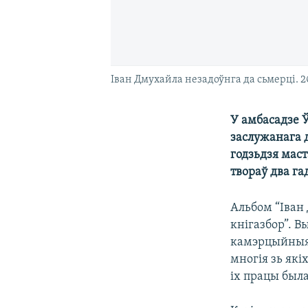
Іван Дмухайла незадоўнга да сьмерці. 2
У амбасадзе 
заслужанага 
годзьдзя маст
твораў два га
Альбом “Іван
кнігазбор”. 
камэрцыйныя 
многія зь які
іх працы был