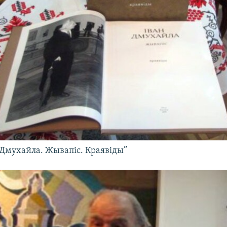
 Дмухайла. Жывапіс. Краявіды”