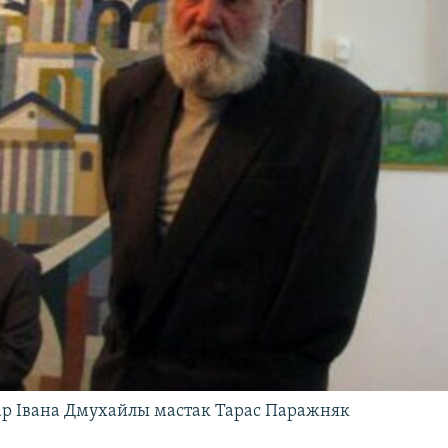
ар Івана Дмухайлы мастак Тарас Паражняк