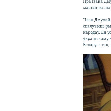
Пра Івана Дму
мастацтвазн
“Іван Дмухайл
спалучыць рыс
народаў. Ён 
ўкраінскаму м
Беларусь так,