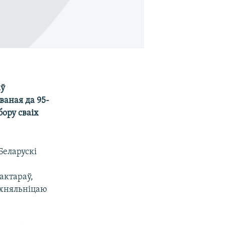
аў
ваная да 95-
бору сваіх
Беларускі
актараў,
атхняльніцаю