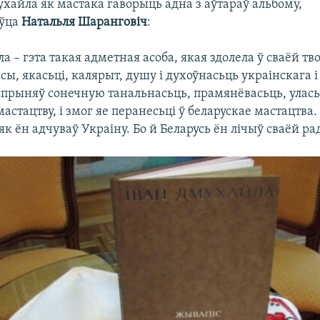
хайла як мастака гаворыць адна з аўтараў альбому,
аўца
Натальля Шаранговіч
:
а – гэта такая адметная асоба, якая здолела ў сваёй тв
ы, якасьці, калярыт, душу і духоўнасьць украінскага і
успрыняў сонечную танальнасьць, прамянёвасьць, улас
астацтву, і змог яе перанесьці ў беларускае мастацтва.
 як ён адчуваў Украіну. Бо й Беларусь ён лічыў сваёй ра