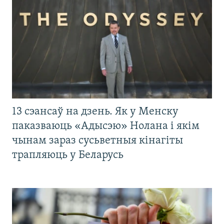
13 сэансаў на дзень. Як у Менску
паказваюць «Адысэю» Нолана і якім
чынам зараз сусьветныя кінагіты
трапляюць у Беларусь