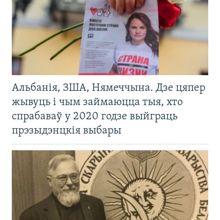
Альбанія, ЗША, Нямеччына. Дзе цяпер
жывуць і чым займаюцца тыя, хто
спрабаваў у 2020 годзе выйграць
прэзыдэнцкія выбары