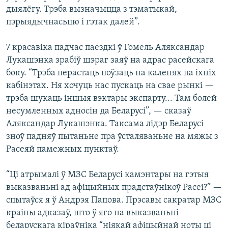
дыялёгу. Трэба вызначыцца з тэматыкай,
пэрыядычнасьцю і гэтак далей”.
7 красавіка падчас паездкі ў Гомель Аляксандар
Лукашэнка зрабіў шэраг заяў на адрас расейскага
боку. “Трэба перастаць поўзаць на каленях па іхніх
кабінэтах. Ня хочуць нас пускаць на свае рынкі —
трэба шукаць іншыя вэктары экспарту... Там болей
несумленных адносін да Беларусі”, — сказаў
Аляксандар Лукашэнка. Таксама лідэр Беларусі
зноў падняў пытаньне пра ўсталяваньне на мяжы з
Расеяй памежных пунктаў.
“Ці атрымалі ў МЗС Беларусі камэнтары на гэтыя
выказваньні ад афіцыйных прадстаўнікоў Расеі?” —
спытаўся я ў Андрэя Папова. Прэсавы сакратар МЗС
краіны адказаў, што ў яго на выказваньні
беларускага кіраўніка “ніякай афіцыйнай ноты ці