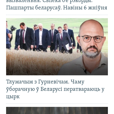
вызваленьня. Сьпёка б’е рэкорды.
Пашпарты беларусаў. Навіны 6 жніўня
Тлумачым з Гурневічам. Чаму
ўборачную ў Беларусі ператвараюць у
цырк