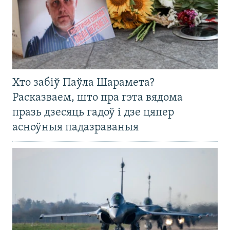
Хто забіў Паўла Шарамета?
Расказваем, што пра гэта вядома
празь дзесяць гадоў і дзе цяпер
асноўныя падазраваныя