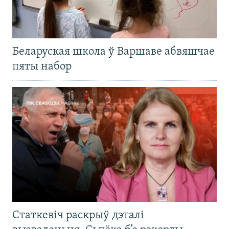
Беларуская школа ў Варшаве абвяшчае
пяты набор
Статкевіч раскрыў дэталі