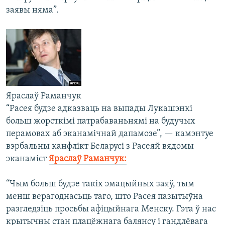
заявы няма”.
Яраслаў Раманчук
“Расея будзе адказваць на выпады Лукашэнкі
больш жорсткімі патрабаваньнямі на будучых
перамовах аб эканамічнай дапамозе”, — камэнтуе
вэрбальны канфлікт Беларусі з Расеяй вядомы
эканаміст
Яраслаў Раманчук:
“Чым больш будзе такіх эмацыйных заяў, тым
менш верагоднасьць таго, што Расея пазытыўна
разгледзіць просьбы афіцыйнага Менску. Гэта ў нас
крытычны стан плацёжнага балянсу і гандлёвага