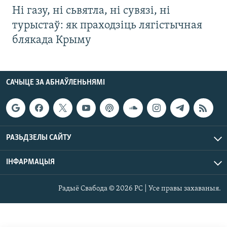
Ні газу, ні сьвятла, ні сувязі, ні
турыстаў: як праходзіць лягістычная
блякада Крыму
САЧЫЦЕ ЗА АБНАЎЛЕНЬНЯМІ
РАЗЬДЗЕЛЫ САЙТУ
ІНФАРМАЦЫЯ
Радыё Свабода © 2026 РС | Усе правы захаваныя.