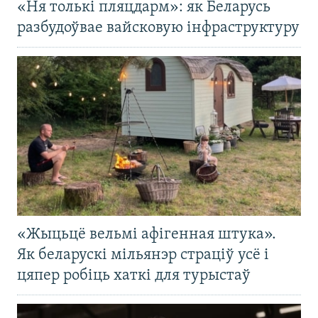
«Ня толькі пляцдарм»: як Беларусь
разбудоўвае вайсковую інфраструктуру
«Жыцьцё вельмі афігенная штука».
Як беларускі мільянэр страціў усё і
цяпер робіць хаткі для турыстаў