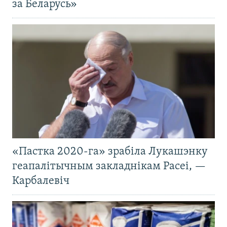
за Беларусь»
«Пастка 2020-га» зрабіла Лукашэнку
геапалітычным закладнікам Расеі, —
Карбалевіч