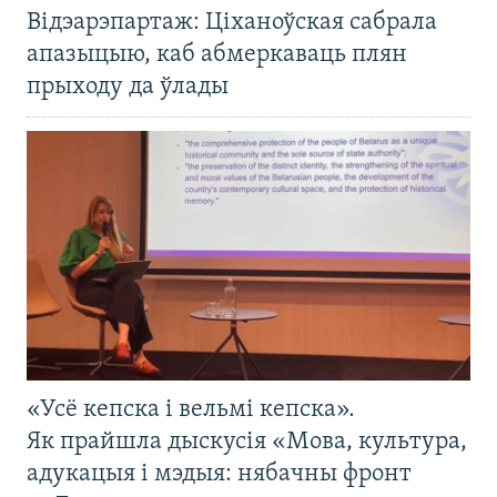
Відэарэпартаж: Ціханоўская сабрала
апазыцыю, каб абмеркаваць плян
прыходу да ўлады
«Усё кепска і вельмі кепска».
Як прайшла дыскусія «Мова, культура,
адукацыя і мэдыя: нябачны фронт