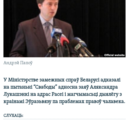
КУЛЬТУРА
МОВА
КАЛЯНДАР
НА ХВАЛЯХ СВАБОДЫ
Андрэй Папоў
У Міністэрстве замежных спраў Беларусі адказалі
на пытаньні “Свабоды” адносна заяў Аляксандра
Лукашэнкі на адрас Расеі і магчымасьці дыялёгу з
краінамі Эўразьвязу па праблемах правоў чалавека.
СЛУХАЦЬ: