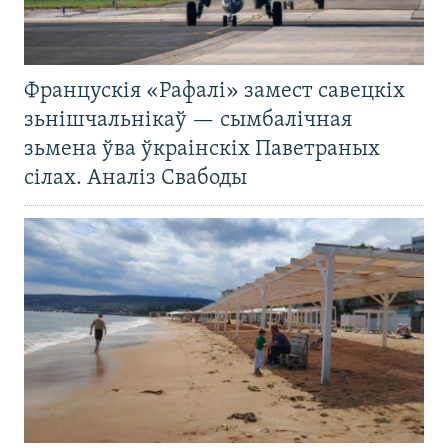
Францускія «Рафалі» замест савецкіх
зьнішчальнікаў — сымбалічная
зьмена ўва ўкраінскіх Паветраных
сілах. Аналіз Свабоды