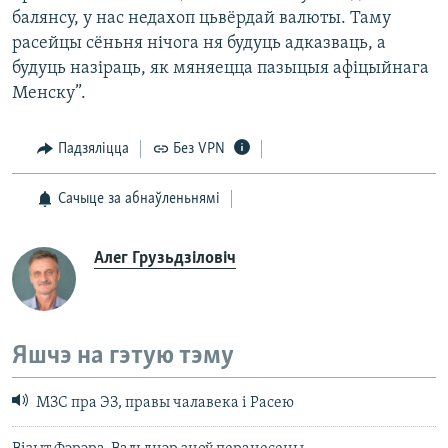
балянсу, у нас недахоп цьвёрдай валюты. Таму
расейцы сёньня нічога ня будуць адказваць, а
будуць назіраць, як мяняецца пазыцыя афіцыйнага
Менску”.
Падзяліцца
Без VPN
Сачыце за абнаўленьнямі
Алег Грузьдзіловіч
Яшчэ на гэтую тэму
МЗС пра ЭЗ, правы чалавека і Расею