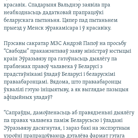
красавік. Спадарыня Вальднэр заявіла пра
неабходнасьць дадатковай прапрацоўкі
беларускага пытаньня. Цяпер пад пытаньнем
прыезд у Менск эўракамісара і ў красавіку.
Прэсавы сакратар МЗС Андрэй Папоў на просьбу
“Свабоды” пракамэнтаваў заяву міністраў юстыцыі
краін Эўразьвязу пра гатоўнасьць дыялёгу па
праблемах правоў чалавека ў Беларусі з
прадстаўнікамі ўладаў Беларусі і беларускімі
праваабаронцамі. Вядома, што праваабаронцы
ўхвалілі гэтую ініцыятыву, а як выглядае пазыцыя
афіцыйных уладаў?
“Сапраўды, дамоўленасьць аб правядзеньні дыялёгу
па правах чалавека паміж Беларусьсю і ўладамі
Эўразьвязу дасягнутая, і зараз бакі на экспэртным
узроўні прапрацоўваюць дэталёва фармат гэтага