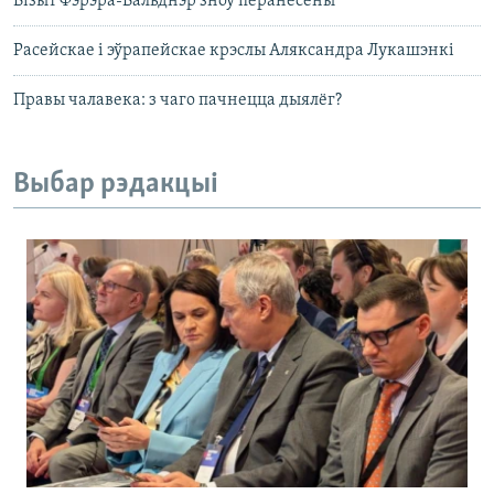
Візыт Фэрэра-Вальднэр зноў перанесены
Расейскае і эўрапейскае крэслы Аляксандра Лукашэнкі
Правы чалавека: з чаго пачнецца дыялёг?
Выбар рэдакцыі