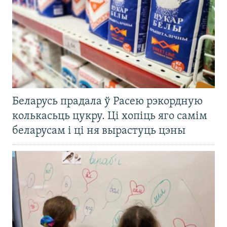
Беларусь прадала ў Расею рэкордную
колькасьць цукру. Ці хопіць яго самім
беларусам і ці ня вырастуць цэны