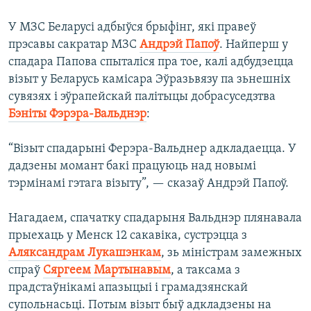
У МЗС Беларусі адбыўся брыфінг, які правеў
прэсавы сакратар МЗС
Андрэй Папоў
. Найперш у
спадара Папова спыталіся пра тое, калі адбудзецца
візыт у Беларусь камісара Эўразьвязу па зьнешніх
сувязях і эўрапейскай палітыцы добрасуседзтва
Бэніты Фэрэра-Вальднэр
:
“Візыт спадарыні Ферэра-Вальднер адкладаецца. У
дадзены момант бакі працуюць над новымі
тэрмінамі гэтага візыту”, — сказаў Андрэй Папоў.
Нагадаем, спачатку спадарыня Вальднэр плянавала
прыехаць у Менск 12 сакавіка, сустрэцца з
Аляксандрам Лукашэнкам
, зь міністрам замежных
спраў
Сяргеем Мартынавым
, а таксама з
прадстаўнікамі апазыцыі і грамадзянскай
супольнасьці. Потым візыт быў адкладзены на