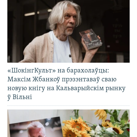
«ШокінгКульт» на барахолаўцы:
Максім Жбанкоў прэзэнтаваў сваю
новую кнігу на Кальварыйскім рынку
ў Вільні