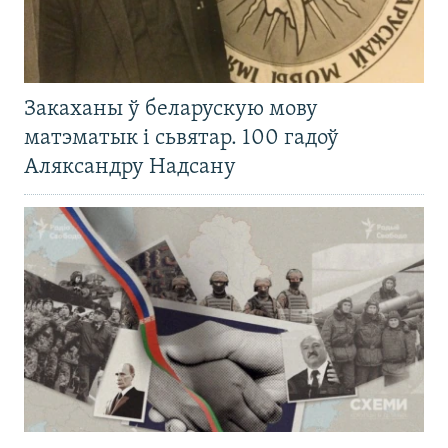
Закаханы ў беларускую мову
матэматык і сьвятар. 100 гадоў
Аляксандру Надсану