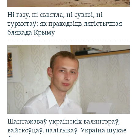
Ні газу, ні сьвятла, ні сувязі, ні
турыстаў: як праходзіць лягістычная
блякада Крыму
Шантажаваў украінскіх валянтэраў,
вайскоўцаў, палітыкаў. Украіна шукае