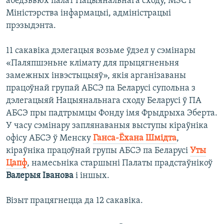
абедзьвюх палат Нацыянальнага сходу, МЗС і
Міністэрства інфармацыі, адміністрацыі
прэзыдэнта.
11 сакавіка дэлегацыя возьме ўдзел у сэмінары
«Паляпшэньне клімату для прыцягненьня
замежных інвэстыцыяў», якія арганізаваны
працоўнай групай АБСЭ па Беларусі супольна з
дэлегацыяй Нацыянальнага сходу Беларусі ў ПА
АБСЭ пры падтрымцы Фонду імя Фрыдрыха Эберта.
У часу сэмінару заплянаваныя выступы кіраўніка
офісу АБСЭ ў Менску
Ганса-Ёхана Шмідта
,
кіраўніка працоўнай групы АБСЭ па Беларусі
Уты
Цапф
, намесьніка старшыні Палаты прадстаўнікоў
Валерыя Іванова
і іншых.
Візыт працягнецца да 12 сакавіка.