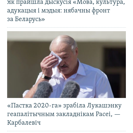
Як прайшла дыскусія «Мова, культура,
адукацыя і мэдыя: нябачны фронт
за Беларусь»
«Пастка 2020-га» зрабіла Лукашэнку
геапалітычным закладнікам Расеі, —
Карбалевіч