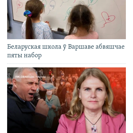
Беларуская школа ў Варшаве абвяшчае
пяты набор