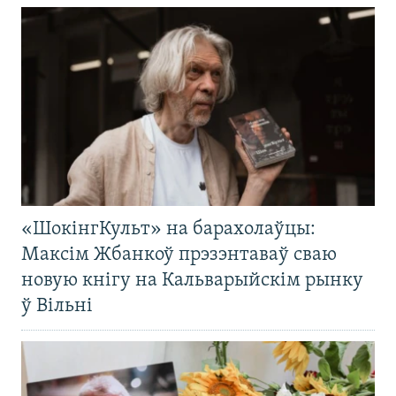
«ШокінгКульт» на барахолаўцы:
Максім Жбанкоў прэзэнтаваў сваю
новую кнігу на Кальварыйскім рынку
ў Вільні