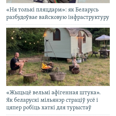
«Ня толькі пляцдарм»: як Беларусь
разбудоўвае вайсковую інфраструктуру
«Жыцьцё вельмі афігенная штука».
Як беларускі мільянэр страціў усё і
цяпер робіць хаткі для турыстаў