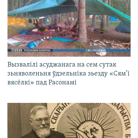
Вызвалілі асуджанага на сем сутак
зьняволеньня ўдзельніка зьезду «Сям’і
вясёлкі» пад Расонамі