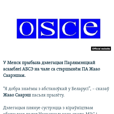
КУЛЬТУРА
МОВА
КАЛЯНДАР
НА ХВАЛЯХ СВАБОДЫ
У Менск прыбыла дэлегацыя Парлямэнцкай
асамблеі АБСЭ на чале са старшынём ПА Жаао
Саарэшам.
“Я добра знаёмы з абстаноўкай у Беларусі”, – сказаў
Жаао Саарэш
пасьля прылёту.
Дэлегацыя плянуе сустрэцца з кіраўніцтвам