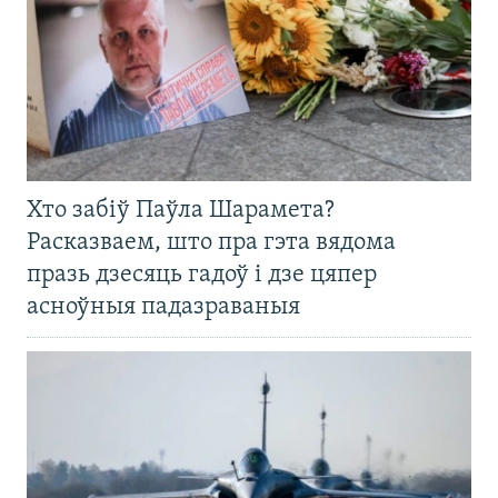
Хто забіў Паўла Шарамета?
Расказваем, што пра гэта вядома
празь дзесяць гадоў і дзе цяпер
асноўныя падазраваныя