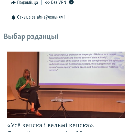
Падзяліцца
Без VPN
Сачыце за абнаўленьнямі
Выбар рэдакцыі
«Усё кепска і вельмі кепска».