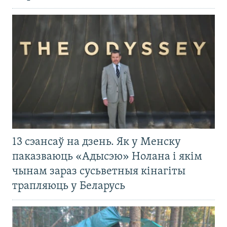
13 сэансаў на дзень. Як у Менску
паказваюць «Адысэю» Нолана і якім
чынам зараз сусьветныя кінагіты
трапляюць у Беларусь