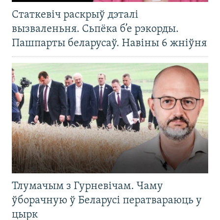
Статкевіч раскрыў дэталі
вызваленьня. Сьпёка б’е рэкорды.
Пашпарты беларусаў. Навіны 6 жніўня
Тлумачым з Гурневічам. Чаму
ўборачную ў Беларусі ператвараюць у
цырк