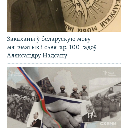
Закаханы ў беларускую мову
матэматык і сьвятар. 100 гадоў
Аляксандру Надсану