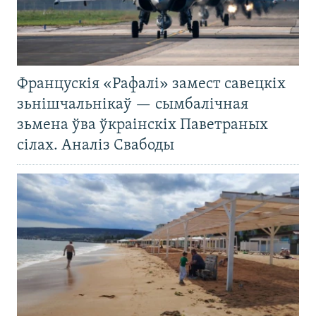
Францускія «Рафалі» замест савецкіх
зьнішчальнікаў — сымбалічная
зьмена ўва ўкраінскіх Паветраных
сілах. Аналіз Свабоды