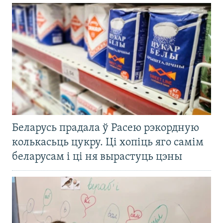
Беларусь прадала ў Расею рэкордную
колькасьць цукру. Ці хопіць яго самім
беларусам і ці ня вырастуць цэны