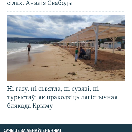
сілах. Аналіз Свабоды
Ні газу, ні сьвятла, ні сувязі, ні
турыстаў: як праходзіць лягістычная
блякада Крыму
САЧЫЦЕ ЗА АБНАЎЛЕНЬНЯМІ