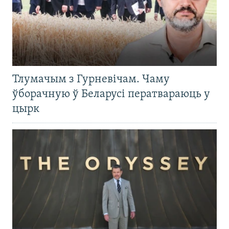
Тлумачым з Гурневічам. Чаму
ўборачную ў Беларусі ператвараюць у
цырк