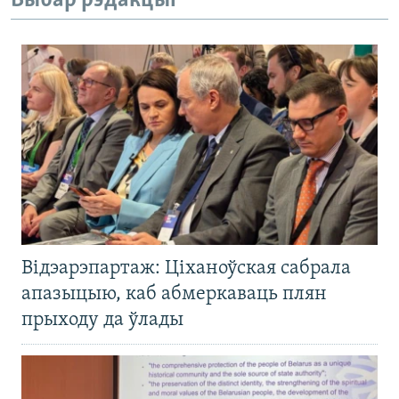
Выбар рэдакцыі
Відэарэпартаж: Ціханоўская сабрала
апазыцыю, каб абмеркаваць плян
прыходу да ўлады