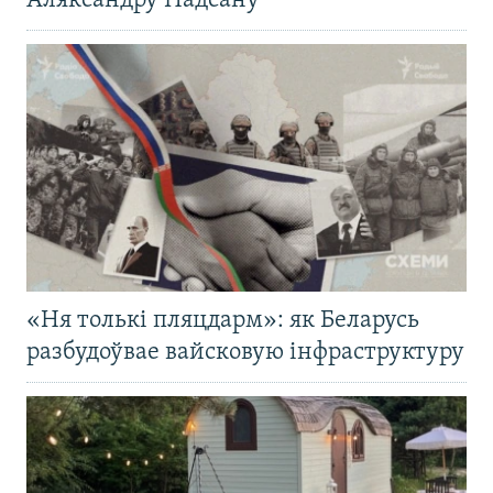
Аляксандру Надсану
«Ня толькі пляцдарм»: як Беларусь
разбудоўвае вайсковую інфраструктуру