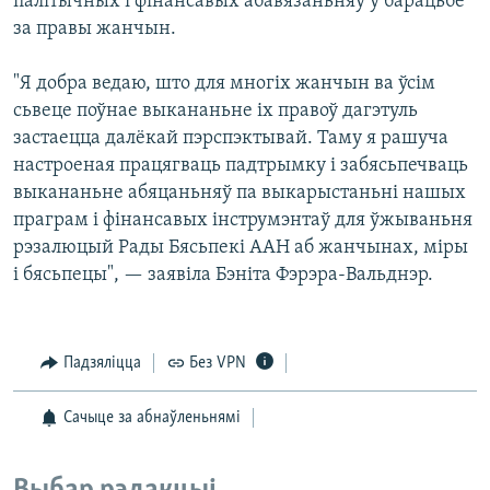
палітычных і фінансавых абавязаньняў у барацьбе
за правы жанчын.
"Я добра ведаю, што для многіх жанчын ва ўсім
сьвеце поўнае выкананьне іх правоў дагэтуль
застаецца далёкай пэрспэктывай. Таму я рашуча
настроеная працягваць падтрымку і забясьпечваць
выкананьне абяцаньняў па выкарыстаньні нашых
праграм і фінансавых інструмэнтаў для ўжываньня
рэзалюцый Рады Бясьпекі ААН аб жанчынах, міры
і бясьпецы", — заявіла Бэніта Фэрэра-Вальднэр.
Падзяліцца
Без VPN
Сачыце за абнаўленьнямі