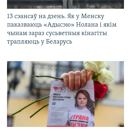
13 сэансаў на дзень. Як у Менску
паказваюць «Адысэю» Нолана і якім
чынам зараз сусьветныя кінагіты
трапляюць у Беларусь