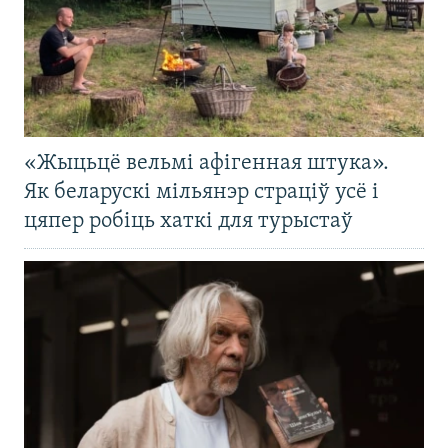
«Жыцьцё вельмі афігенная штука».
Як беларускі мільянэр страціў усё і
цяпер робіць хаткі для турыстаў