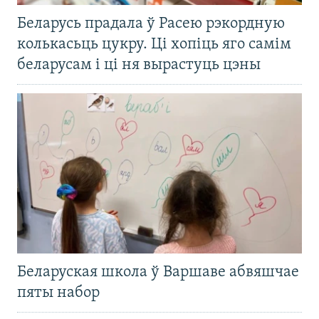
Беларусь прадала ў Расею рэкордную
колькасьць цукру. Ці хопіць яго самім
беларусам і ці ня вырастуць цэны
Беларуская школа ў Варшаве абвяшчае
пяты набор