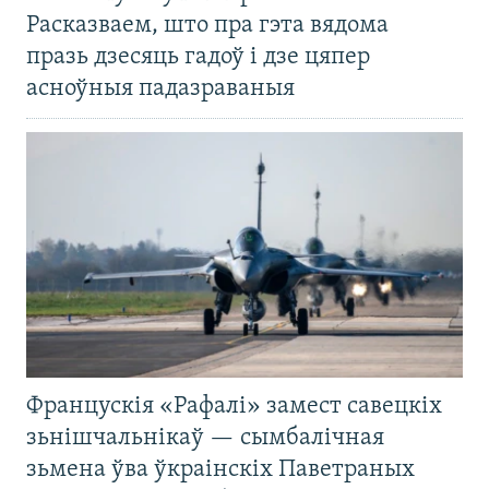
Расказваем, што пра гэта вядома
празь дзесяць гадоў і дзе цяпер
асноўныя падазраваныя
Францускія «Рафалі» замест савецкіх
зьнішчальнікаў — сымбалічная
зьмена ўва ўкраінскіх Паветраных