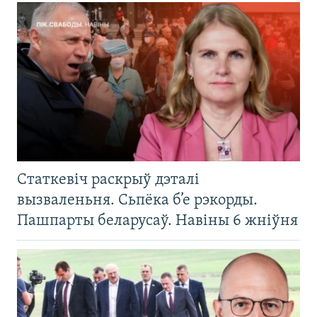
Статкевіч раскрыў дэталі
вызваленьня. Сьпёка б’е рэкорды.
Пашпарты беларусаў. Навіны 6 жніўня