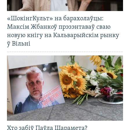
«ШокінгКульт» на барахолаўцы:
Максім Жбанкоў прэзэнтаваў сваю
новую кнігу на Кальварыйскім рынку
ў Вільні
Хто забіў Паўла Шарамета?