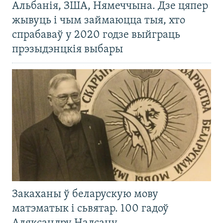
Альбанія, ЗША, Нямеччына. Дзе цяпер
жывуць і чым займаюцца тыя, хто
спрабаваў у 2020 годзе выйграць
прэзыдэнцкія выбары
Закаханы ў беларускую мову
матэматык і сьвятар. 100 гадоў