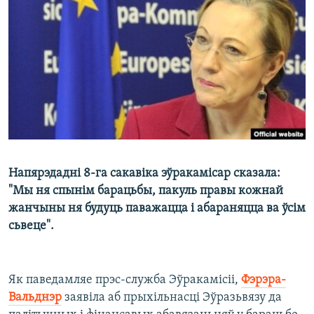
КУЛЬТУРА
МОВА
КАЛЯНДАР
НА ХВАЛЯХ СВАБОДЫ
Напярэдадні 8-га сакавіка эўракамісар сказала:
"Мы ня спынім барацьбы, пакуль правы кожнай
жанчыны ня будуць паважацца і абараняцца ва ўсім
сьвеце".
Як паведамляе прэс-служба Эўракамісіі,
Фэрэра-
Вальднэр
заявіла аб прыхільнасці Эўразьвязу да