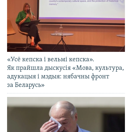
«Усё кепска і вельмі кепска».
Як прайшла дыскусія «Мова, культура,
адукацыя і мэдыя: нябачны фронт
за Беларусь»