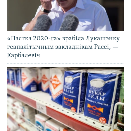
«Пастка 2020-га» зрабіла Лукашэнку
геапалітычным закладнікам Расеі, —
Карбалевіч