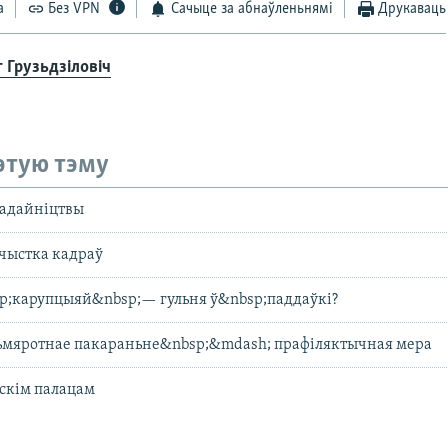
а
Без VPN
Сачыце за абнаўленьнямі
Друкаваць
г Грузьдзіловіч
этую тэму
хадайніцтвы
чыстка кадраў
p;карупцыяй&nbsp;— гульня ў&nbsp;паддаўкі?
сьмяротнае пакараньне&nbsp;&mdash; прафіляктычная мера
скім палацам