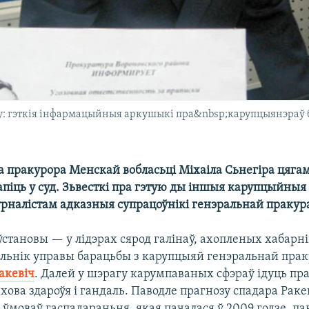
у: гэткія інфармацыйныя аркушыкі пра&nbsp;карупцыянэраў б
а пракурора Менскай вобласьці Міхаіла Сьнегіра цяга
апіць у суд. Зьвесткі пра гэтую ды іншыя карупцыйныя
урналістам адказныя супрацоўнікі генэральнай пракур
становы — у лідэрах сярод галінаў, ахопленых хабарні
льнік управы барацьбы з карупцыяй генэральнай пра
акевіч
. Далей у шэрагу карумпаваных сфэраў ідуць пр
ахова здароўя і гандаль. Паводле прагнозу спадара Раке
 ўмоваў гаспадараньня, якая пачалася ў 2009 годзе, п