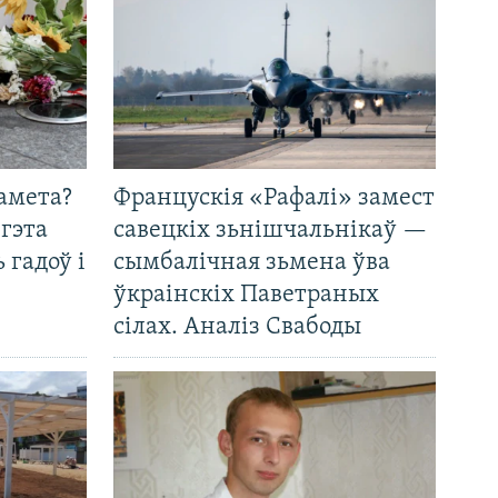
амета?
Францускія «Рафалі» замест
 гэта
савецкіх зьнішчальнікаў —
 гадоў і
сымбалічная зьмена ўва
ўкраінскіх Паветраных
сілах. Аналіз Свабоды