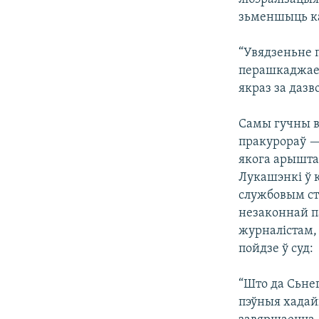
зьменшыць ка
“Увядзеньне 
перашкаджае 
якраз за дазв
Самы гучны в
пракурораў —
якога арышта
Лукашэнкі ў 
службовым ст
незаконнай п
журналістам, 
пойдзе ў суд:
“Што да Сьнег
пэўныя хадай