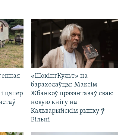
генная
«ШокінгКульт» на
і
барахолаўцы: Максім
 і цяпер
Жбанкоў прэзэнтаваў сваю
ыстаў
новую кнігу на
Кальварыйскім рынку ў
Вільні