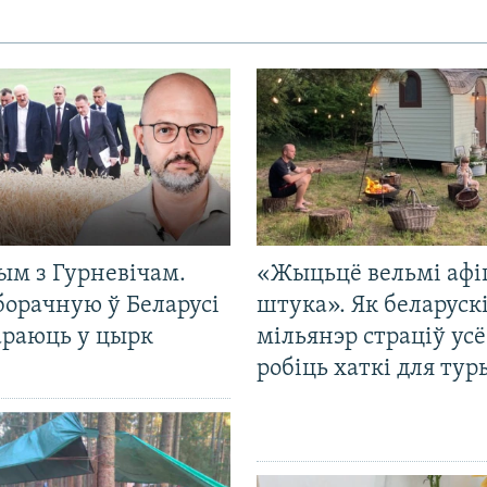
ым з Гурневічам.
«Жыцьцё вельмі афі
борачную ў Беларусі
штука». Як беларуск
араюць у цырк
мільянэр страціў усё
робіць хаткі для тур