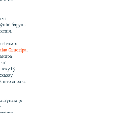
цыі
ўнікі бяруць
кевіч.
гі саміх
аіла Сьнегіра
,
сандра
ьні
ску і ў
сказаў
ў, што справа
 паступаюць
е