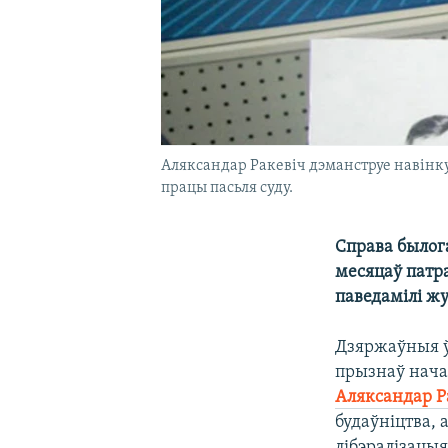
Аляксандар Ракевіч дэманструе навінк
працы пасьля суду.
Справа былог
месяцаў патр
паведамілі ж
Дзяржаўныя ў
прызнаў нача
Аляксандар Р
будаўніцтва, 
лібэралізацыя