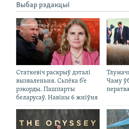
Выбар рэдакцыі
Статкевіч раскрыў дэталі
Тлумач
вызваленьня. Сьпёка б’е
Чаму ў
рэкорды. Пашпарты
ператв
беларусаў. Навіны 6 жніўня