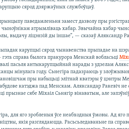
рупцыю сярод дзяржаўных службоўцаў.
прынцыпу паведамленьня замест дазволу пры рэгістра
чыноўнікам атрымліваць хабар. Звычайна хабар чыно
олы, выдачу ліцэнзій ды іншае”, — сказаў Аляксандр Ра
ыпадак карупцыі сярод чынавенства прыпадае на шэра
 гэта справа былога пракурора Менскай вобласьці
Міх
валі пасьля антыкарупцыйнай нарады з удзелам Аляк
канцы мінулага году. Сьнегіра падазраюць у злоўжыван
ановішчам пры набыцьці элітнай кватэры ў цэнтры Мен
абудове катэджа пад Менскам. Аляксандар Ракевіч не 
ці прызнае сябе Міхаіл Сьнягір вінаватым, але запэўні
іра, для яго зробленыя ўсе неабходныя ўмовы. Ад яго
ніцтвы, якія разглядаюцца. Расьсьледаваньне па справ