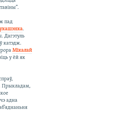
одзіцца
тавіны”.
дж пад
Лукашэнка
.
ы. Дагэтуль
ў катэдж.
урора
Мікалай
іць у ёй як
спраў,
ю. Прыкладам,
якое
чэ адна
аб’яднаньня