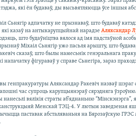
мяркуем гэта зрабіць у сакавіку-красавіку. Зараз прав
тэджа, які ён будаваў, ды высьвятляюцца ўсе іншыя абс
іл Сьнягір адпачатку не прызнаваў, што будаваў катэ
 які казаў на антыкарупцыйнай нарадзе
Аляксандар 
дзяць, што будаўніцтва вялося ад імя падстаўной асоб
прызнаў Міхаіл Сьнягір ужо пасьля арышту, што будава
акевіч сказаў, што былы намесьнік генэральнага прак
які напачатку фігураваў у справе Сьнегіра, зараз праходз
авы генпракуратуры Аляксандар Ракевіч назваў шэраг 
 апошні час супроць карупцыянэраў сярэдняга ўзроўн
нанесьлі вялікія страты аб’яднаньню “Мінскэнэрга”, 
канструкцыяй Менскай ТЭЦ-4. У лютым заведзеная яш
 тычыцца паставак абсталяваньня на Бярозаўскую ГРЭС 
.