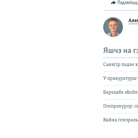
Падзяліцц
Але
Яшчэ на г
Сьнягір падае 
У пракуратуры 
Барацьба з&nbs
Генпракурор: 
Вайна генэраль