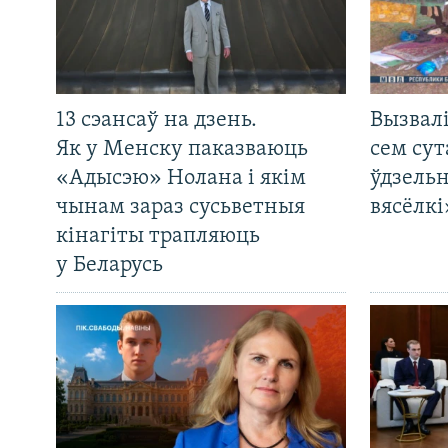
13 сэансаў на дзень.
Вызвалі
Як у Менску паказваюць
сем сут
«Адысэю» Нолана і якім
ўдзельн
чынам зараз сусьветныя
вясёлкі
кінагіты трапляюць
у Беларусь