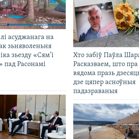
лі асуджанага на
ак зьняволеньня
іка зьезду «Сям’і
Хто забіў Паўла Шар
» пад Расонамі
Расказваем, што пра
вядома празь дзесяць
дзе цяпер асноўныя
падазраваныя