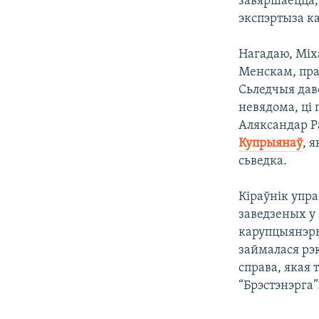
завяршаецца, 
экспэртыза ка
Нагадаю, Міха
Менскам, пра
Сьледчыя даво
невядома, ці 
Аляксандар Р
Купрыянаў
, 
сьведка.
Кіраўнік упр
заведзеных у
карупцыянэры 
займалася рэ
справа, якая
“Брэстэнэрга”