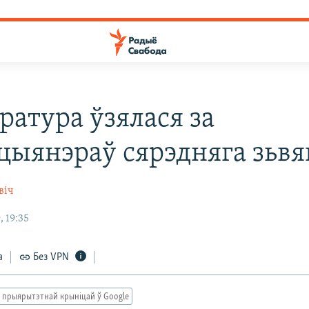
ратура ўзялася за
цыянэраў сярэдняга зьвя
віч
 19:35
а
Без VPN
 прыярытэтнай крыніцай ў Google