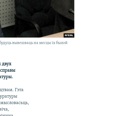
удуць вывешваць на месцы іх былой
м двух
 справы
атуры.
цтвам. Гэта
куратуры
амысловасьць,
віча,
авіннна