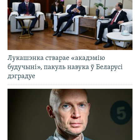
Лукашэнка стварае «акадэмію
будучыні», пакуль навука ў Беларусі
дэградуе