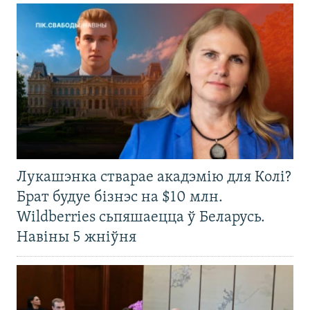
Лукашэнка стварае акадэмію для Колі?
Брат будуе бізнэс на $10 млн.
Wildberries сьпяшаецца ў Беларусь.
Навіны 5 жніўня