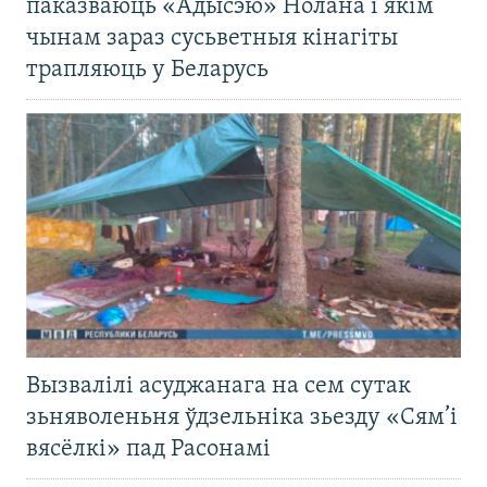
паказваюць «Адысэю» Нолана і якім
чынам зараз сусьветныя кінагіты
трапляюць у Беларусь
Вызвалілі асуджанага на сем сутак
зьняволеньня ўдзельніка зьезду «Сям’і
вясёлкі» пад Расонамі