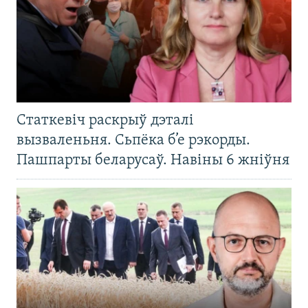
Статкевіч раскрыў дэталі
вызваленьня. Сьпёка б’е рэкорды.
Пашпарты беларусаў. Навіны 6 жніўня