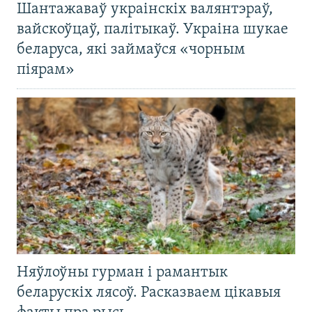
Шантажаваў украінскіх валянтэраў,
вайскоўцаў, палітыкаў. Украіна шукае
беларуса, які займаўся «чорным
піярам»
Няўлоўны гурман і рамантык
беларускіх лясоў. Расказваем цікавыя