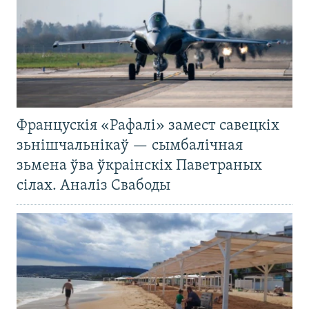
Францускія «Рафалі» замест савецкіх
зьнішчальнікаў — сымбалічная
зьмена ўва ўкраінскіх Паветраных
сілах. Аналіз Свабоды