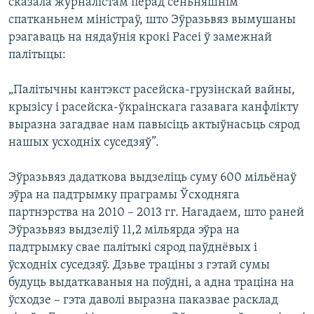
сказала журналістам перад сёньняшнім
спатканьнем міністраў, што Эўразьвяз вымушаны
рэагаваць на нядаўнія крокі Расеі ў замежнай
палітыцы:
„Палітычны кантэкст расейска-грузінскай вайны,
крызісу і расейска-ўкраінскага газавага канфлікту
выразна загадвае нам павысіць актыўнасьць сярод
нашых усходніх суседзяў”.
Эўразьвяз дадаткова выдзеліць суму 600 мільёнаў
эўра на падтрымку праграмы Ўсходняга
партнэрства на 2010 – 2013 гг. Нагадаем, што раней
Эўразьвяз выдзеліў 11,2 мільярда эўра на
падтрымку свае палітыкі сярод паўднёвых і
ўсходніх суседзяў. Дзьве траціны з гэтай сумы
будуць выдаткаваныя на поўдні, а адна траціна на
ўсходзе – гэта даволі выразна паказвае расклад