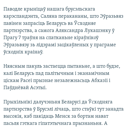
Паводле крыніцаў нашага брусэльскага
карэспандэнта, Саляна перакананы, што Эўразьвяз
павінен запрасіць Беларусь ва Ўсходняе
партнэрства, а самога Аляксандра Лукашэнку ў
Прагу 7 траўня на спатканьне кіраўнікоў
Эўразьвязу зь лідэрамі зацікаўленых у праграме
ўсходніх краінаў.
Няясным пакуль застаецца пытаньне, а што будзе,
калі Беларусь пад палітычным і эканамічным
ціскам Расеі прызнае незалежнасьць Абхазіі і
Паўднёвай Асэтыі.
Прыхільнікі далучэньня Беларусі да Ўсходняга
партнэрства ў Брусэлі лічаць, што стаўкі тут занадта
высокія, каб пакідаць Менск за бортам нават
пасьля гэткага гіпатэтычнага прызнаньня. А