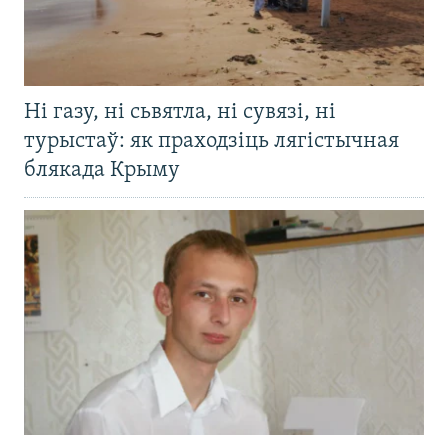
Ні газу, ні сьвятла, ні сувязі, ні
турыстаў: як праходзіць лягістычная
блякада Крыму