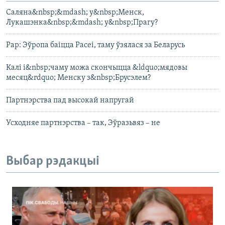
Саляна&nbsp;&mdash; у&nbsp;Менск,
Лукашэнка&nbsp;&mdash; у&nbsp;Прагу?
Рар: Эўропа баіцца Расеі, таму ўзялася за Беларусь
Калі і&nbsp;чаму можа скончыцца &ldquo;мядовы
месяц&rdquo; Менску з&nbsp;Брусэлем?
Партнэрства пад высокай напругай
Усходняе партнэрства – так, Эўразьвяз – не
Выбар рэдакцыі