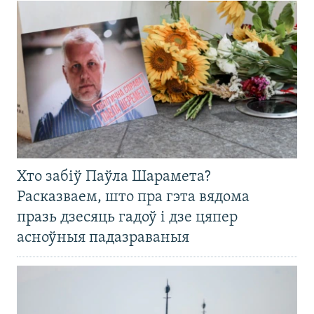
Хто забіў Паўла Шарамета?
Расказваем, што пра гэта вядома
празь дзесяць гадоў і дзе цяпер
асноўныя падазраваныя