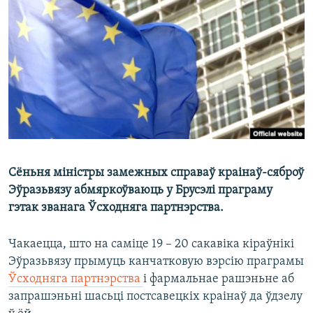
КУЛЬТУРА
МОВА
КАЛЯНДАР
НА ХВАЛЯХ СВАБОДЫ
Сёньня міністры замежных справаў краінаў-сяброў
Эўразьвязу абмяркоўваюць у Брусэлі праграму
гэтак званага Ўсходняга партнэрства.
Чакаецца, што на саміце 19 – 20 сакавіка кіраўнікі
Эўразьвязу прымуць канчатковую вэрсію праграмы
Ўсходняга партнэрства
і фармальнае рашэньне аб
запрашэньні шасьці постсавецкіх краінаў да ўдзелу