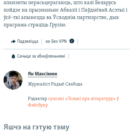
апанэнты перасьцерагаюць, што калі Беларусь
пойдзе на прызнаньне Абхазіі і Паўднёвай Асэтыі і
ўсё-ткі апынецца ва Ўсходнім партнэрстве, дык
праграма страціць Грузію.
Падзяліцца
Без VPN
Сачыце за абнаўленьнямі
Ян Максімюк
Журналіст Радыё Свабода
Рэдактар
суполкі «Толькі пра літаратуру» ў
Фэйсбуку
Яшчэ на гэтую тэму