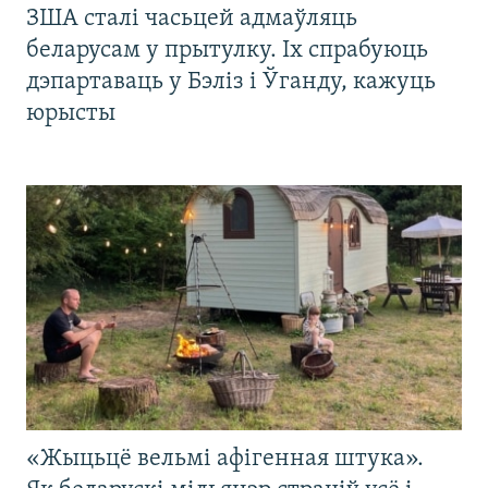
ЗША сталі часьцей адмаўляць
беларусам у прытулку. Іх спрабуюць
дэпартаваць у Бэліз і Ўганду, кажуць
юрысты
«Жыцьцё вельмі афігенная штука».