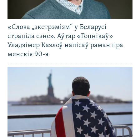
«Слова „экстрэмізм“ у Беларусі
страціла сэнс». Аўтар «Гопнікаў»
Уладзімер Казлоў напісаў раман пра
менскія 90-я