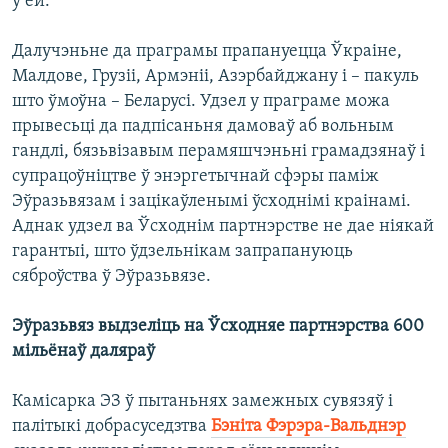
ў ёй.
Далучэньне да праграмы прапануецца Ўкраіне,
Малдове, Грузіі, Армэніі, Азэрбайджану і – пакуль
што ўмоўна – Беларусі. Удзел у праграме можа
прывесьці да падпісаньня дамоваў аб вольным
гандлі, бязьвізавым перамяшчэньні грамадзянаў і
супрацоўніцтве ў энэргетычнай сфэры паміж
Эўразьвязам і зацікаўленымі ўсходнімі краінамі.
Аднак удзел ва Ўсходнім партнэрстве не дае ніякай
гарантыі, што ўдзельнікам запрапануюць
сяброўства ў Эўразьвязе.
Эўразьвяз выдзеліць на Ўсходняе партнэрства 600
мільёнаў даляраў
Камісарка ЭЗ ў пытаньнях замежных сувязяў і
палітыкі добрасуседзтва
Бэніта Фэрэра-Вальднэр