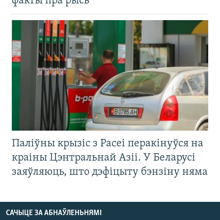
факты пра рысь
Паліўны крызіс з Расеі перакінуўся на
краіны Цэнтральнай Азіі. У Беларусі
заяўляюць, што дэфіцыту бэнзіну няма
САЧЫЦЕ ЗА АБНАЎЛЕНЬНЯМІ