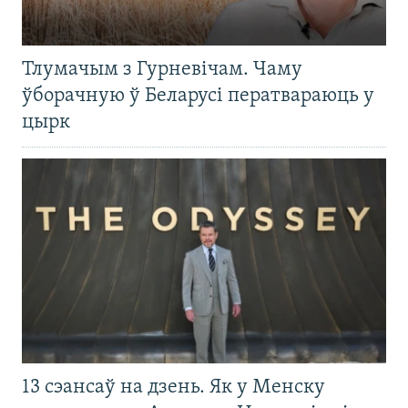
Тлумачым з Гурневічам. Чаму
ўборачную ў Беларусі ператвараюць у
цырк
13 сэансаў на дзень. Як у Менску