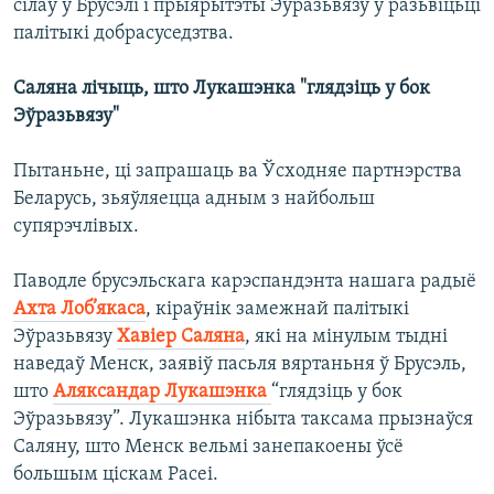
сілаў у Брусэлі і прыярытэты Эўразьвязу ў разьвіцьці
палітыкі добрасуседзтва.
Саляна лічыць, што Лукашэнка "глядзіць у бок
Эўразьвязу"
Пытаньне, ці запрашаць ва Ўсходняе партнэрства
Беларусь, зьяўляецца адным з найбольш
супярэчлівых.
Паводле брусэльскага карэспандэнта нашага радыё
Ахта Лоб’якаса
, кіраўнік замежнай палітыкі
Эўразьвязу
Хавіер Саляна
, які на мінулым тыдні
наведаў Менск, заявіў пасьля вяртаньня ў Брусэль,
што
Аляксандар Лукашэнка
“глядзіць у бок
Эўразьвязу”. Лукашэнка нібыта таксама прызнаўся
Саляну, што Менск вельмі занепакоены ўсё
большым ціскам Расеі.