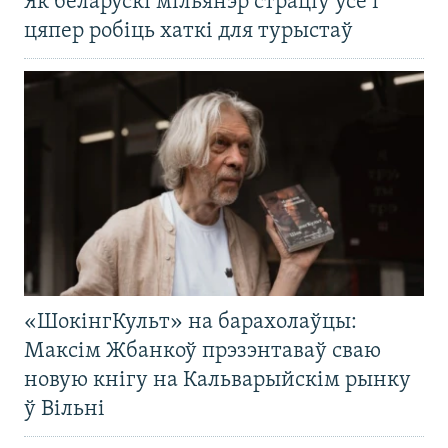
Як беларускі мільянэр страціў усё і
цяпер робіць хаткі для турыстаў
«ШокінгКульт» на барахолаўцы:
Максім Жбанкоў прэзэнтаваў сваю
новую кнігу на Кальварыйскім рынку
ў Вільні