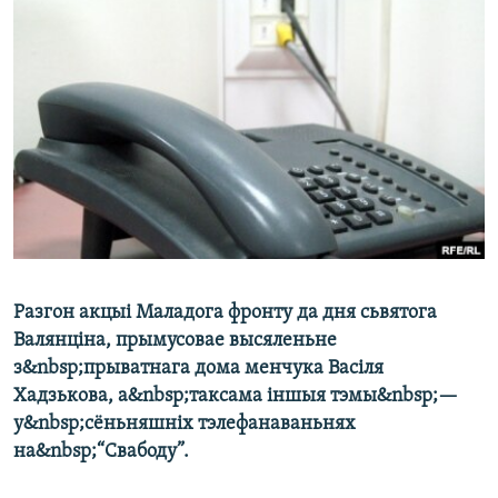
КУЛЬТУРА
МОВА
КАЛЯНДАР
НА ХВАЛЯХ СВАБОДЫ
Разгон акцыі Маладога фронту да дня сьвятога
Валянціна, прымусовае высяленьне
з&nbsp;прыватнага дома менчука Васіля
Хадзькова, а&nbsp;таксама іншыя тэмы&nbsp;—
у&nbsp;сёньняшніх тэлефанаваньнях
на&nbsp;“Свабоду”.