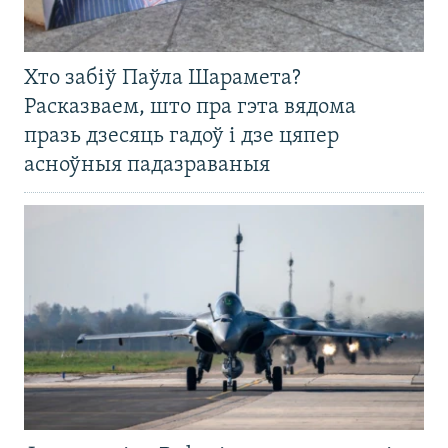
Хто забіў Паўла Шарамета?
Расказваем, што пра гэта вядома
празь дзесяць гадоў і дзе цяпер
асноўныя падазраваныя