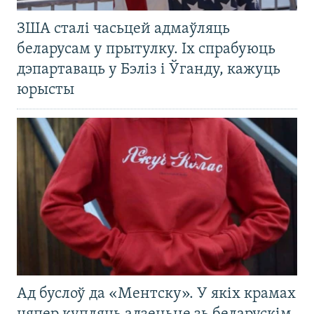
ЗША сталі часьцей адмаўляць
беларусам у прытулку. Іх спрабуюць
дэпартаваць у Бэліз і Ўганду, кажуць
юрысты
Ад буслоў да «Ментску». У якіх крамах