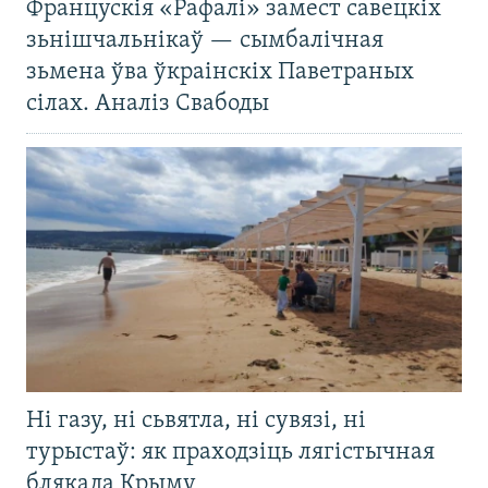
Францускія «Рафалі» замест савецкіх
зьнішчальнікаў — сымбалічная
зьмена ўва ўкраінскіх Паветраных
сілах. Аналіз Свабоды
Ні газу, ні сьвятла, ні сувязі, ні
турыстаў: як праходзіць лягістычная
блякада Крыму