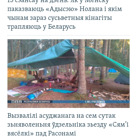
13 сэансаў на дзень. Як у Менску
паказваюць «Адысэю» Нолана і якім
чынам зараз сусьветныя кінагіты
трапляюць у Беларусь
Вызвалілі асуджанага на сем сутак
зьняволеньня ўдзельніка зьезду «Сям’і
вясёлкі» пад Расонамі