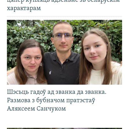
цяпер купляць адзеньне зь беларускім
характарам
Шэсьць гадоў ад званка да званка.
Размова з бубначом пратэстаў
Аляксеем Санчуком