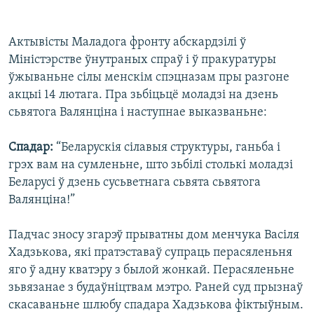
Актывісты Маладога фронту абскардзілі ў
Міністэрстве ўнутраных спраў і ў пракуратуры
ўжываньне сілы менскім спэцназам пры разгоне
акцыі 14 лютага. Пра зьбіцьцё моладзі на дзень
сьвятога Валянціна і наступнае выказваньне:
Спадар:
“Беларускія сілавыя структуры, ганьба і
грэх вам на сумленьне, што зьбілі столькі моладзі
Беларусі ў дзень сусьветнага сьвята сьвятога
Валянціна!”
Падчас зносу згарэў прыватны дом менчука Васіля
Хадзькова, які пратэставаў супраць перасяленьня
яго ў адну кватэру з былой жонкай. Перасяленьне
зьвязанае з будаўніцтвам мэтро. Раней суд прызнаў
скасаваньне шлюбу спадара Хадзькова фіктыўным.