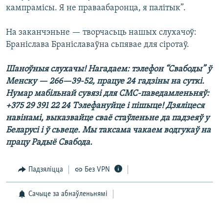
кампрамісы. Я не праваабаронца, я палітык”.
На заканчэньне — творчасьць нашых слухачоў:
Браніслава Браніславаўна сьпявае для сіротаў.
Шаноўныя слухачы! Нагадаем: тэлефон “Свабоды” ў
Менску — 266—39-52, працуе 24 гадзіны на суткі.
Нумар мабільнай сувязі для СМС-паведамленьняў:
+375 29 391 22 24 Тэлефануйце і пішыце! Дзяліцеся
навінамі, выказвайце сваё стаўленьне да падзеяў у
Беларусі і ў сьвеце. Мы таксама чакаем водгукаў на
працу Радыё Свабода.
Падзяліцца
Без VPN
Сачыце за абнаўленьнямі