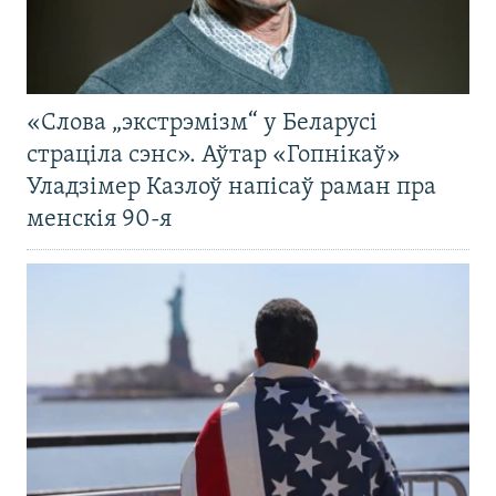
«Слова „экстрэмізм“ у Беларусі
страціла сэнс». Аўтар «Гопнікаў»
Уладзімер Казлоў напісаў раман пра
менскія 90-я