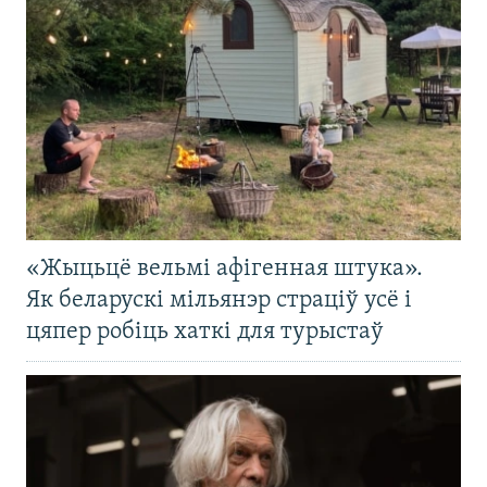
«Жыцьцё вельмі афігенная штука».
Як беларускі мільянэр страціў усё і
цяпер робіць хаткі для турыстаў