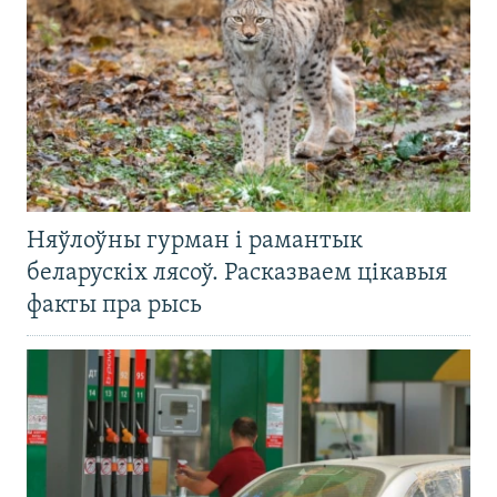
Няўлоўны гурман і рамантык
беларускіх лясоў. Расказваем цікавыя
факты пра рысь