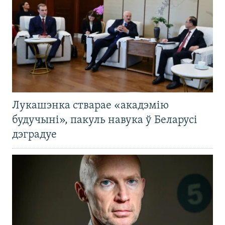
Лукашэнка стварае «акадэмію
будучыні», пакуль навука ў Беларусі
дэградуе