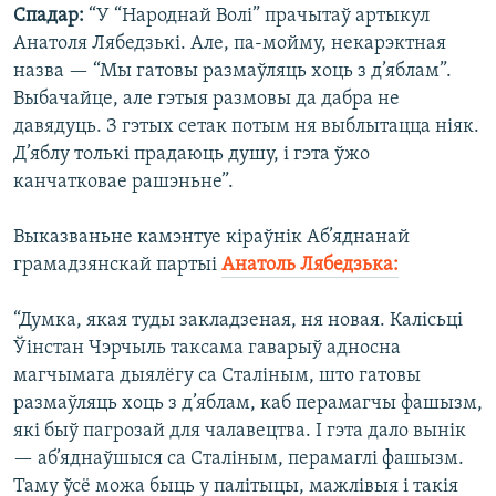
Спадар:
“У “Народнай Волі” прачытаў артыкул
Анатоля Лябедзькі. Але, па-мойму, некарэктная
назва — “Мы гатовы размаўляць хоць з д’яблам”.
Выбачайце, але гэтыя размовы да дабра не
давядуць. З гэтых сетак потым ня выблытацца ніяк.
Д’яблу толькі прадаюць душу, і гэта ўжо
канчатковае рашэньне”.
Выказваньне камэнтуе кіраўнік Аб’яднанай
грамадзянскай партыі
Анатоль Лябедзька:
“Думка, якая туды закладзеная, ня новая. Калісьці
Ўінстан Чэрчыль таксама гаварыў адносна
магчымага дыялёгу са Сталіным, што гатовы
размаўляць хоць з д’яблам, каб перамагчы фашызм,
які быў пагрозай для чалавецтва. І гэта дало вынік
— аб’яднаўшыся са Сталіным, перамаглі фашызм.
Таму ўсё можа быць у палітыцы, мажлівыя і такія