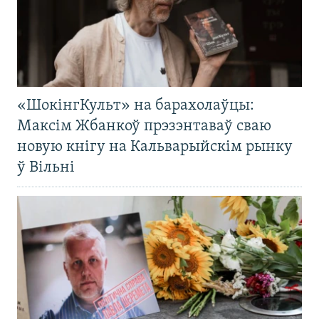
«ШокінгКульт» на барахолаўцы:
Максім Жбанкоў прэзэнтаваў сваю
новую кнігу на Кальварыйскім рынку
ў Вільні