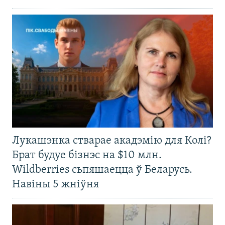
Лукашэнка стварае акадэмію для Колі?
Брат будуе бізнэс на $10 млн.
Wildberries сьпяшаецца ў Беларусь.
Навіны 5 жніўня