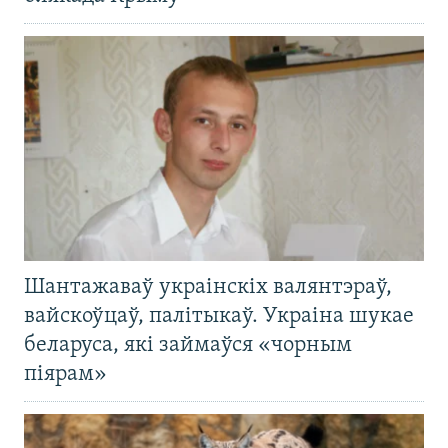
Шантажаваў украінскіх валянтэраў,
вайскоўцаў, палітыкаў. Украіна шукае
беларуса, які займаўся «чорным
піярам»