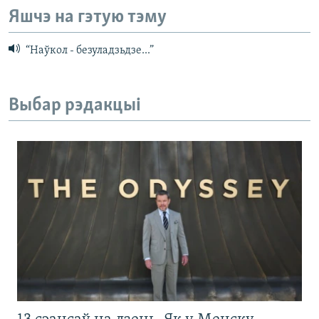
Яшчэ на гэтую тэму
“Наўкол - безуладзьдзе...”
Выбар рэдакцыі