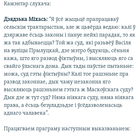
Камэнтар слухача:
Дзядзька Міхась:
“Я ўсё жыцьцё прапрацаваў
сельскім трактарыстам, але ж цьвёрда ведаю: калі ў
дзяржаве ёсьць законы і пануе нейкі парадак, то як
жа так адбываецца? Той жа суд, які разьвёў Васіля
на вуліцы Прылуцкай, дзе мэтро будуюць, сёньня
кажа, што яго развод фіктыўны, і высяляюць яго са
свайго ўласнага дома. Дык тады паўстае пытаньне:
можа, суд гэты фіктыўны? Калі тое рашэньне пра
развод законнае, дык чаму незаконна яго
высяляюць рашэньнем гэтага ж Маскоўскага суду?
Дык дзе ж тут суд? Няма ніякага суду, няма ніякага
права, а ёсьць безуладзьдзе і ўсёдазволенасьць
аднаго чалавека”.
Працягваем праграму наступным выказваньнем: