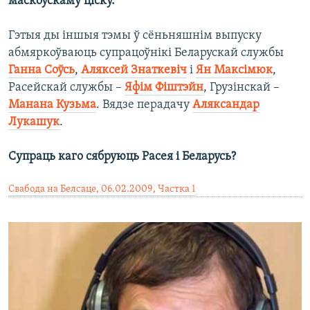
маскоўскаму ціску.
Гэтыя ды іншыя тэмы ў сёньняшнім выпуску
абмяркоўваюць супрацоўнікі Беларускай службы
Ганна Соўсь
,
Аляксей Знаткевіч
і
Ян Максімюк
,
Расейскай службы –
Яфім Фіштэйн
, Грузінскай –
Манана Кузьма
. Вядзе перадачу
Аляксандар
Лукашук
.
Супраць каго сябруюць Расея і Беларусь?
Свабода на Белсаце, 06.02.2009, Частка 1