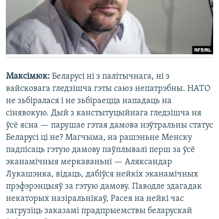
Максімюк:
Беларусі ні з палітычнага, ні з
вайсковага гледзішча гэты саюз непатрэбны. НАТО
не зьбіралася і не зьбіраецца нападаць на
сінявокую. Дый з канстытуцыйнага гледзішча ня
ўсё ясна — парушае гэтая дамова нэўтральны статус
Беларусі ці не? Магчыма, на рашэньне Менску
падпісаць гэтую дамову паўплывалі перш за ўсё
эканамічныя меркаваньні — Аляксандар
Лукашэнка, відаць, дабіўся нейкіх эканамічных
прэфэрэнцыяў за гэтую дамову. Паводле здагадак
некаторых назіральнікаў, Расея на нейкі час
загрузіць заказамі прадпрыемствы беларускай