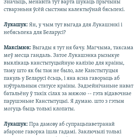
Значыць, менавіта тут варта шукаць прычыны
стварэньня ўсёй сыстэмы калектыўнай бясьпекі.
Лукашук:
Ян, у чым тут выгада для Лукашэнкі і
небясьпека для Беларусі?
Максімюк:
Выгады я тут ня бачу. Магчыма, таксама
меў месца гандаль. Затое Лукашэнка рызыкуе
выклікаць канстытуцыйную калізію для краіны,
таму што як бы там не было, але Канстытуцыя
пакуль у Беларусі ёсьць, і яна ясна гаворыць аб
нэўтральным статусе краіны. Задзейнічаньне нават
батальёну ў такіх сілах за мяжою -- гэта відавочнае
парушэньне Канстытуцыі. Я думаю. што з гэтым
могуць быць толькі клопаты.
Лукашук:
Пра дамову аб супрацьпаветранай
абароне гаворка ішла гадамі. Заключылі толькі