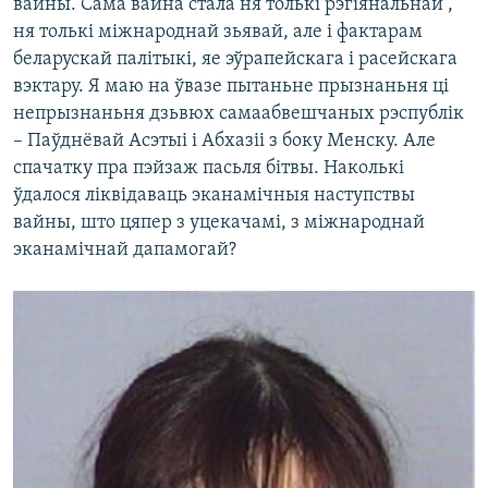
вайны. Сама вайна стала ня толькі рэгіянальнай ,
ня толькі міжнароднай зьявай, але і фактарам
беларускай палітыкі, яе эўрапейскага і расейскага
вэктару. Я маю на ўвазе пытаньне прызнаньня ці
непрызнаньня дзьвюх самаабвешчаных рэспублік
– Паўднёвай Асэтыі і Абхазіі з боку Менску. Але
спачатку пра пэйзаж пасьля бітвы. Наколькі
ўдалося ліквідаваць эканамічныя наступствы
вайны, што цяпер з уцекачамі, з міжнароднай
эканамічнай дапамогай?