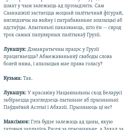
шмат у чым залежыць ад прэзыдэнта. Сам
Саакашвілі застаецца моцнай палітычнай фігурай,
нягледзячы на вайну і патрабаваньне апазыцыі аб
адстаўцы. Апытаньні паказваюць, што ён -- сярод
трох самых папулярных палітыкаў Грузіі.
Лукашук:
Дэмакратычны працэс у Грузіі
працягваецца? Абмежаваньняў свабоды слова
болей няма, і апазыцыя мае права голасу?
Кузьма:
Так.
Лукашук:
У красавіку Нацыянальны сход Беларусі
зьбіраецца разгледзець пытаньне аб прызнаньні
Паўднёвай Асэтыі і Абхазіі. Прызнаюць ці не?
Максімюк:
Гэта будзе залежаць ад цаны, якую
гатовыя заплаціць Расея за прызнаньне, а Захад за