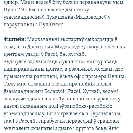
цяпер. Мядзьведзеў быў больш пераканаўчы чым
Пуцін? Як Вы ацэньваеце дынаміку
узаемаадносінаў Лукашэнка-Мядзьведзеў у
параўнаньні з Пуціным?
Фіштэйн:
Меркаваньні экспэртаў сыходзяцца ў
тым, што Дзьмітрый Мядзьведзеў пакуль ня ёсьць
цэнтрам улады ў Расеі, ён, хутчэй,
Зьдзіўляе здольнасьць Лукашэнкі манэўраваць.
падпарадкаваны цэнтар, а рэальным месцам, дзе
прымаюцца рашэньні, ёсьць офіс прэм'ера Пуціна.
Таму мне складана казаць пра нейкія новыя
ўзаемаадносіны Беларусі і Расеі. Хутчэй, вельмі
зьдзіўляе здольнасьць Лукашэнкі манэўраваць у
даволі складаным полі эўрапейска-расейскіх
узаемаадносінаў. Ён заігрывае як з Эўразьвязам,
так і з Расеяй, спрабуючы перавесьці ў грашовы
эквівалент сымпатыі аднаго і другога боку. Яны