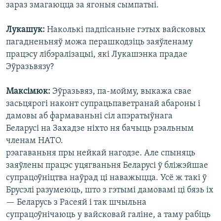
зараз змагаюцца за ягоныя сымпатыі.
Лукашук:
Наколькі падпісаньне гэтых вайсковых
пагадненьняў можа перашкодзіць заяўленаму
працэсу лібэралізацыі, які Лукашэнка прадае
Эўразьвязу?
Максімюк:
Эўразьвяз, па-мойму, выкажа свае
засьцярогі наконт супрацьпаветранай абароны і
дамовы аб фармаваньні сіл апэратыўнага
Беларусі на Захадзе ніхто ня бачыць рэальным
членам НАТО.
рэагаваньня пры нейкай нагодзе. Але спыняць
заяўлены працэс уцягваньня Беларусі ў бліжэйшае
супрацоўніцтва наўрад ці наважыцца. Усё ж такі ў
Брусэлі разумеюць, што з гэтымі дамовамі ці бязь іх
— Беларусь з Расеяй і так шчыльна
супрацоўнічаюць у вайсковай галіне, а таму рабіць