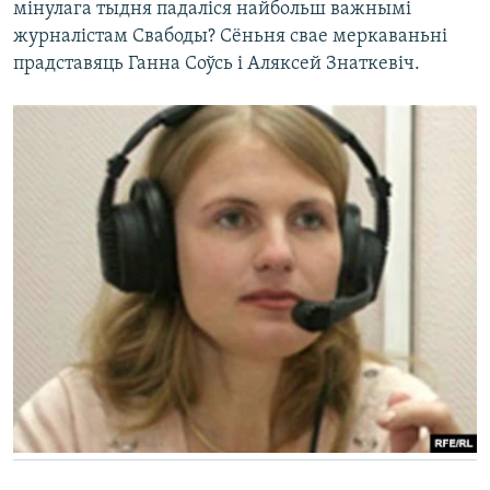
мінулага тыдня падаліся найбольш важнымі
журналістам Свабоды? Сёньня свае меркаваньні
прадставяць Ганна Соўсь і Аляксей Знаткевіч.