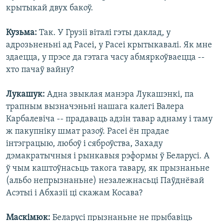
крытыкай двух бакоў.
Кузьма:
Так. У Грузіі віталі гэты даклад, у
адрозьненьні ад Расеі, у Расеі крытыкавалі. Як мне
здаецца, у прэсе да гэтага часу абмяркоўваецца --
хто пачаў вайну?
Лукашук:
Адна звыклая манэра Лукашэнкі, па
трапным вызначэньні нашага калегі Валера
Карбалевіча -- прадаваць адзін тавар аднаму і таму
ж пакупніку шмат разоў. Расеі ён прадае
інтэграцыю, любоў і сяброўства, Захаду
дэмакратычныя і рынкавыя рэформы ў Беларусі. А
ў чым каштоўнасьць такога тавару, як прызнаньне
(альбо непрызнаньне) незалежнасьці Паўднёвай
Асэтыі і Абхазіі ці скажам Косава?
Маскімюк:
Беларусі прызнаньне не прыбавіць