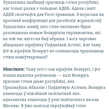
Лукашэнка паабяцаў прызнаць гэтыя рэспублікі,
але толькі разам з чальцамі АДКБ. Аднак саміт
АДКБ скончыўся для Расеі правалам. 8 верасьня на
прэсавай канфэрэнцыі для расейскіх журналістаў
Лукашэнка заявіў, што гэтае пытаньне будзе
разгледжана новым беларускім парлямэнтам, які
на той час яшчэ ня быў абраны. І вось чарговае
абяцаньне кіраўніку Паўднёвай Асэтыі. Але чаму
ўсё ж кіраўнік Беларусі не сьпяшаецца прызнаваць
гэтыя новаўтварэньні?
Максімюк:
Таму што і сам кіраўнік Беларусі, і ўсе
іншыя выдатна разумеюць — калі Беларусь
прызнае гэтыя дзьве рэспублікі, яна
Прызнаўшы Абхазію і Паўднёвую Асэтыю, Беларусь
апынецца ў ніжэйшай палітычнай лізе.
адназначна апынецца ў ролі палітычнага васала
Масквы. Я ўжо калісьці параўноўваў гэтае