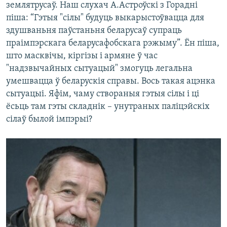
землятрусаў. Наш слухач А.Астроўскі з Горадні
піша: “Гэтыя "сілы" будуць выкарыстоўвацца для
здушваньня паўстаньня беларусаў супраць
праімпэрскага беларусафобскага рэжыму”. Ён піша,
што масквічы, кіргізы і армяне ў час
"надзвычайных сытуацый" змогуць легальна
умешвацца ў беларускія справы. Вось такая ацэнка
сытуацыі. Яфім, чаму створаныя гэтыя сілы і ці
ёсьць там гэты складнік – унутраных паліцэйскіх
сілаў былой імпэрыі?