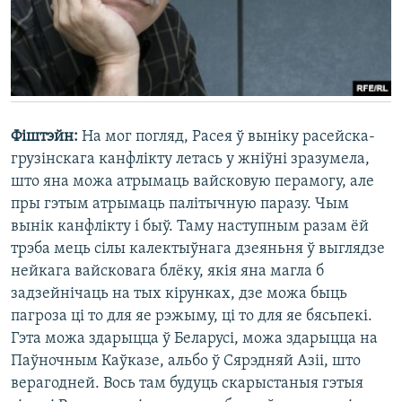
Фіштэйн:
На мог погляд, Расея ў выніку расейска-
грузінскага канфлікту летась у жніўні зразумела,
што яна можа атрымаць вайсковую перамогу, але
пры гэтым атрымаць палітычную паразу. Чым
вынік канфлікту і быў. Таму наступным разам ёй
трэба мець сілы калектыўнага дзеяньня ў выглядзе
нейкага вайсковага блёку, якія яна магла б
задзейнічаць на тых кірунках, дзе можа быць
пагроза ці то для яе рэжыму, ці то для яе бясьпекі.
Гэта можа здарыцца ў Беларусі, можа здарыцца на
Паўночным Каўказе, альбо ў Сярэдняй Азіі, што
верагодней. Вось там будуць скарыстаныя гэтыя