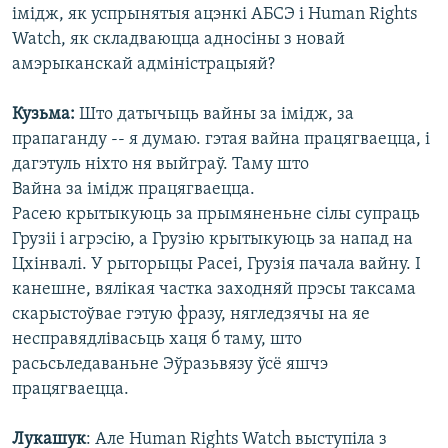
імідж, як успрынятыя ацэнкі АБСЭ і Human Rights
Watch, як складваюцца адносіны з новай
амэрыканскай адміністрацыяй?
Кузьма:
Што датычыць вайны за імідж, за
прапаганду -- я думаю. гэтая вайна працягваецца, і
дагэтуль ніхто ня выйграў. Таму што
Вайна за імідж працягваецца.
Расею крытыкуюць за прымяненьне сілы супраць
Грузіі і агрэсію, а Грузію крытыкуюць за напад на
Цхінвалі. У рыторыцы Расеі, Грузія пачала вайну. І
канешне, вялікая частка заходняй прэсы таксама
скарыстоўвае гэтую фразу, нягледзячы на яе
несправядлівасьць хаця б таму, што
расьсьледаваньне Эўразьвязу ўсё яшчэ
працягваецца.
Лукашук
: Але Human Rights Watch выступіла з