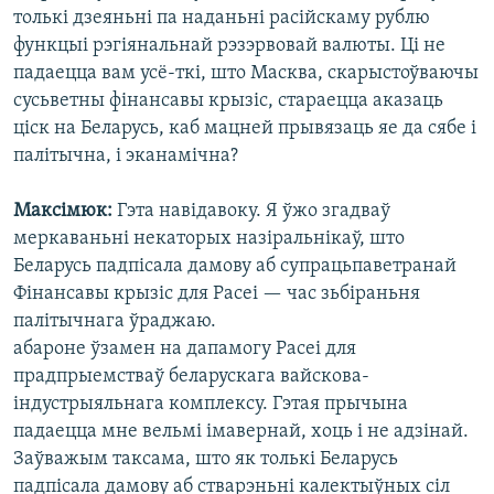
толькі дзеяньні па наданьні расійскаму рублю
функцыі рэгіянальнай рэзэрвовай валюты. Ці не
падаецца вам усё-ткі, што Масква, скарыстоўваючы
сусьветны фінансавы крызіс, стараецца аказаць
ціск на Беларусь, каб мацней прывязаць яе да сябе і
палітычна, і эканамічна?
Максімюк:
Гэта навідавоку. Я ўжо згадваў
меркаваньні некаторых назіральнікаў, што
Беларусь падпісала дамову аб супрацьпаветранай
Фінансавы крызіс для Расеі — час зьбіраньня
палітычнага ўраджаю.
абароне ўзамен на дапамогу Расеі для
прадпрыемстваў беларускага вайскова-
індустрыяльнага комплексу. Гэтая прычына
падаецца мне вельмі імавернай, хоць і не адзінай.
Заўважым таксама, што як толькі Беларусь
падпісала дамову аб стварэньні калектыўных сіл