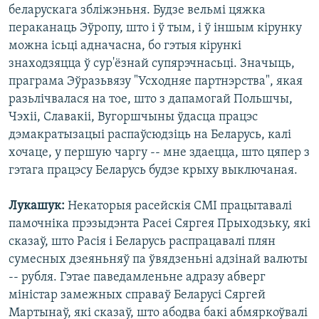
беларускага збліжэньня. Будзе вельмі цяжка
пераканаць Эўропу, што і ў тым, і ў іншым кірунку
можна ісьці адначасна, бо гэтыя кірункі
знаходзяцца ў сур'ёзнай супярэчнасьці. Значыць,
праграма Эўразьвязу "Усходняе партнэрства", якая
разьлічвалася на тое, што з дапамогай Польшчы,
Чэхіі, Славакіі, Вугоршчыны ўдасца працэс
дэмакратызацыі распаўсюдзіць на Беларусь, калі
хочаце, у першую чаргу -- мне здаецца, што цяпер з
гэтага працэсу Беларусь будзе крыху выключаная.
Лукашук:
Некаторыя расейскія СМІ працытавалі
памочніка прэзыдэнта Расеі Сяргея Прыходзьку, які
сказаў, што Расія і Беларусь распрацавалі плян
сумесных дзеяньняў па ўвядзеньні адзінай валюты
-- рубля. Гэтае паведамленьне адразу абверг
міністар замежных справаў Беларусі Сяргей
Мартынаў, які сказаў, што абодва бакі абмяркоўвалі