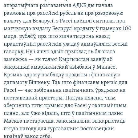
апэратыўнага рэагаваньня АДКБ ды пачала
размовы пра расейскі рубель як пра рэзэрвовую
валюту для Беларусі, з Расеі пайшлі сыгналы пра
магчымую выдачу Беларусі крэдыту ў памерах 100
млрд. рублёў, пра што яшчэ тыдзень назад
прадстаўнікі расейскіх уладаў адмаўляліся весьці
гаворку. Ну і яшчэ адзін прыклад зь блізкага
замежжа — як толькі Кыргызстан заявіў аб
закрыцьці амэрыканскай авіябазы ў Манасе,
Крэмль адразу паабяцаў крэдыты і фінансавую
дапамогу Бішкеку. Так што фінансавы крызіс для
Расеі — час зьбіраньня палітычнага ўраджаю на
постсавецкай прасторы. Пакуль няясна, чым
абернецца гэты крызыс для Расеі ў эканамічным
пляне, але ўжо відаць, што ў палітычным пляне
Масква пастараецца максымальна выкарыстаць
гэтую нагоду для гуртаваньня постсавецкай
краінаў вакол сябе.