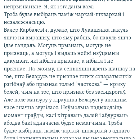
непрызнаньне. Я, як і згаданы вамі
Трэба будзе выбіраць паміж чаркай-шкваркай і
незалежнасьцю.
Валер Карбалевіч, думаю, што Лукашэнка пакуль
яшчэ ня вырашыў, што яму рабіць, бо пакуль яшчэ
ідзе гандаль. Могуць прызнаць, могуць не
прызнаць, а могуць і выдаць нейкі няўцямны
дакумэнт, які нібыта прызнае, а нібыта і не
прызнае. Па-мойму, на сёньняшні дзень шанцаў на
тое, што Беларусь не прызнае гэтых сэпаратысцкіх
рэгіёнаў або прызнае толькі "часткова" — крыху
болей, чым на тое, што прызнае без засьцярогаў.
Але поле манэўру ў кіраўніка Беларусі ў апошнім
часе значна звузілася. Няўмольна надыходзіць
момант праўды, калі хітраваць далей і абдурваць
абодва бакі адначасна будзе немагчыма. Трэба
будзе выбіраць, паміж чаркай-шкваркай з аднаго
боку і нацыянальным гонарам ды незалежнасьцю з