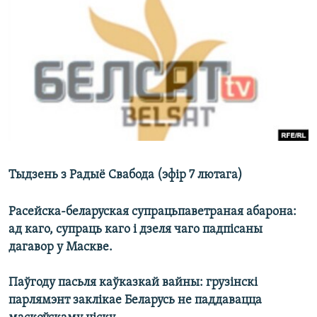
КУЛЬТУРА
МОВА
КАЛЯНДАР
НА ХВАЛЯХ СВАБОДЫ
Тыдзень з Радыё Свабода (эфір 7 лютага)
Расейска-беларуская супрацьпаветраная абарона:
ад каго, супраць каго і дзеля чаго падпіcаны
дагавор у Маскве.
Паўгоду пасьля каўказкай вайны: грузінскі
парлямэнт заклікае Беларусь не паддавацца