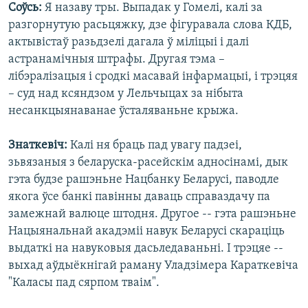
Соўсь:
Я назаву тры. Выпадак у Гомелі, калі за
разгорнутую расьцяжку, дзе фігуравала слова КДБ,
актывістаў разьдзелі дагала ў міліцыі і далі
астранамічныя штрафы. Другая тэма –
лібэралізацыя і сродкі масавай інфармацыі, і трэцяя
– суд над ксяндзом у Лельчыцах за нібыта
несанкцыянаванае ўсталяваньне крыжа.
Знаткевіч:
Калі ня браць пад увагу падзеі,
зьвязаныя з беларуска-расейскім адносінамі, дык
гэта будзе рашэньне Нацбанку Беларусі, паводле
якога ўсе банкі павінны даваць справаздачу па
замежнай валюце штодня. Другое -- гэта рашэньне
Нацыянальнай акадэміі навук Беларусі скараціць
выдаткі на навуковыя дасьледаваньні. І трэцяе --
выхад аўдыёкнігай раману Уладзімера Караткевіча
"Каласы пад сярпом тваім".