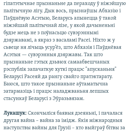
гіпатэтычнае прызнаньне да пераходу ў ніжэйшую
палітычную лігу. Дык вось, прызнаўшы Абхазію і
Паўднёвую Асэтыю, Беларусь апынецца ў такой
ніжэйшай палітычнай лізе, у якой дачыненьні
будзе мець не з поўнасьцю сувэрэннымі
дзяржавамі, а якраз з васаламі Расеі. Ніхто ж у
сьвеце ня лічыць усур’ёз, што Абхазія і Паўднёвая
Асэтыя — сувэрэнныя дзяржавы. Так што
прызнаньне гэтых дзьвюх самаабвешчаных
рэспублік запачаткуе хуткі працэс "апусканьня"
Беларусі Расеяй да рангу свайго пратэктарату.
Баюся, што такое прызнаньне аўтаматычна
затармазіць і працэс наладжваньня лепшых
стасункаў Беларусі з Эўразьвязам.
Лукашук:
Скончыліся баявыя дзеяньні, і пачалася
другая вайна – вайна за імідж. Якія міжнародныя
наступствы вайны для Грузіі – хто выйграў бітвы за