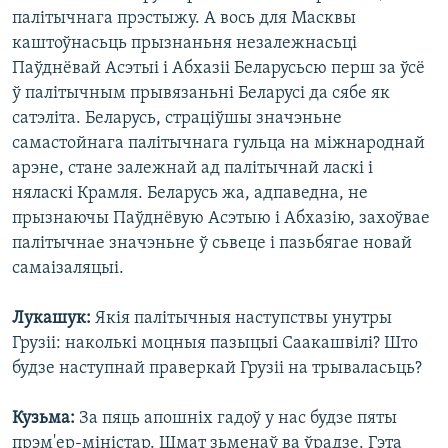
палітычнага прэстыжу. А вось для Масквы
каштоўнасьць прызнаньня незалежнасьці
Паўднёвай Асэтыі і Абхазіі Беларусьсю перш за ўсё
ў палітычным прывязаньні Беларусі да сябе як
сатэліта. Беларусь, страціўшы значэньне
самастойнага палітычнага гульца на міжнароднай
арэне, стане залежнай ад палітычнай ласкі і
няласкі Крамля. Беларусь жа, адпаведна, не
прызнаючы Паўднёвую Асэтыю і Абхазію, захоўвае
палітычнае значэньне ў сьвеце і пазьбягае новай
самаізаляцыі.
Лукашук:
Якія палітычныя наступствы унутры
Грузіі: наколькі моцныя пазыцыі Саакашвілі? Што
будзе наступнай праверкай Грузіі на трываласьць?
Кузьма:
За пяць апошніх гадоў у нас будзе пяты
прэм'ер-міністар. Шмат зьменаў ва ўрадзе. Гэта