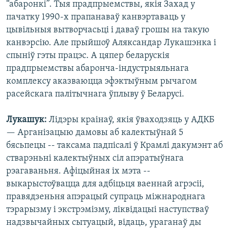
“абаронкі”. Тыя прадпрыемствы, якія Захад у
пачатку 1990-х прапанаваў канвэртаваць у
цывільныя вытворчасьці і даваў грошы на такую
канвэрсію. Але прыйшоў Аляксандар Лукашэнка і
спыніў гэты працэс. А цяпер беларускія
прадпрыемствы абаронча-індустрыяльнага
комплексу аказваюцца эфэктыўным рычагом
расейскага палітычнага ўплыву ў Беларусі.
Лукашук:
Лідэры краінаў, якія ўваходзяць у АДКБ
— Арганізацыю дамовы аб калектыўнай 5
бясьпецы -- таксама падпісалі ў Крамлі дакумэнт аб
стварэньні калектыўных сіл апэратыўнага
рэагаваньня. Афіцыйная іх мэта --
выкарыстоўвацца для адбіцьця ваеннай агрэсіі,
правядзеньня апэрацый супраць міжнароднага
тэрарызму і экстрэмізму, ліквідацыі наступстваў
надзвычайных сытуацый, відаць, ураганаў ды