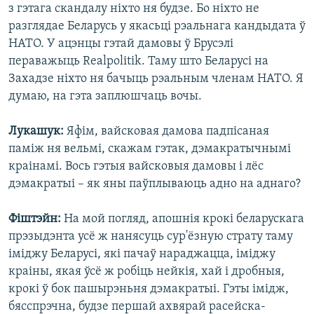
з гэтага скандалу ніхто ня будзе. Бо ніхто не
разглядае Беларусь у якасьці рэальнага кандыдата ў
НАТО. У ацэнцы гэтай дамовы ў Брусэлі
пераважыць Realpolitik. Таму што Беларусі на
Захадзе ніхто ня бачыць рэальным членам НАТО. Я
думаю, на гэта заплюшчаць вочы.
Лукашук:
Яфім, вайсковая дамова падпісаная
паміж ня вельмі, скажам гэтак, дэмакратычнымі
краінамі. Вось гэтыя вайсковыя дамовы і лёс
дэмакратыі – як яны паўплываюць адно на аднаго?
Фіштэйн:
На мой погляд, апошнія крокі беларускага
прэзыдэнта усё ж нанясуць сур'ёзную страту таму
іміджу Беларусі, які пачаў нараджацца, іміджу
краіны, якая ўсё ж робіць нейкія, хай і дробныя,
крокі ў бок пашырэньня дэмакратыі. Гэты імідж,
бясспрэчна, будзе першай ахвярай расейска-