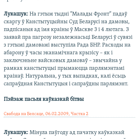
Лукашук:
На гэтым тыдні “Малады Фронт“ падаў
скаргу ў Канстытуцыйны Суд Беларусі на дамовы,
падпісаныя ад імя краіны ў Маскве 3 і 4 лютага. З
заявай пра пагрозу незалежнасьці Беларусі ў сувязі
з гэтымі дамовамі выступіла Рада БНР. Расходы на
абарону ў часы эканамічнага крызісу – як і
заключэньне вайсковых дамоваў – звычайна у
рамках канстытуцыі прымаюцца парлямэнтамі
краінаў. Натуральна, у тых выпадках, калі ёсьць
сапраўдная Канстытуцыя і сапраўдны парлямэнт.
Пэйзаж пасьля каўказкай бітвы
Свабода на Белсаце, 06.02.2009, Частка 2
Лукашук:
Мінула паўгоду ад пачатку каўказкай