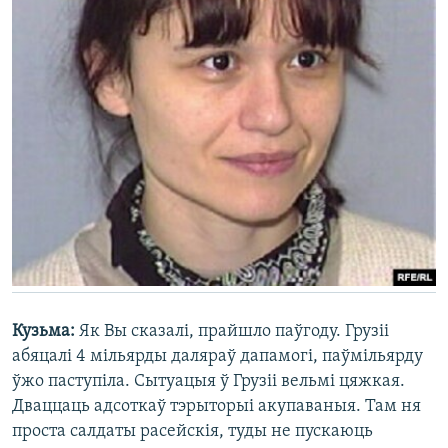
Кузьма:
Як Вы сказалі, прайшло паўгоду. Грузіі
абяцалі 4 мільярды даляраў дапамогі, паўмільярду
ўжо паступіла. Сытуацыя ў Грузіі вельмі цяжкая.
Дваццаць адсоткаў тэрыторыі акупаваныя. Там ня
проста салдаты расейскія, туды не пускаюць