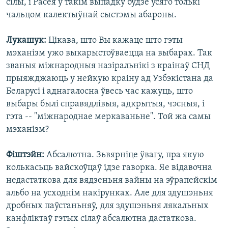
сілы, і Расея у такім выпадку будзе ўсяго толькі
чальцом калектыўнай сыстэмы абароны.
Лукашук:
Цікава, што Вы кажаце што гэты
мэханізм ужо выкарыстоўваецца на выбарах. Так
званыя міжнародныя назіральнікі з краінаў СНД
прыяжджаюць у нейкую краіну ад Узбэкістана да
Беларусі і аднагалосна ўвесь час кажуць, што
выбары былі справядлівыя, адкрытыя, чэсныя, і
гэта -- "міжнароднае меркаваньне". Той жа самы
мэханізм?
Фіштэйн:
Абсалютна. Зьвярніце ўвагу, пра якую
колькасьць вайскоўцаў ідзе гаворка. Яе відавочна
недастаткова для вядзеньня вайны на эўрапейскім
альбо на усходнім накірунках. Але для здушэньня
дробных паўстаньняў, для здушэньня лякальных
канфліктаў гэтых сілаў абсалютна дастаткова.