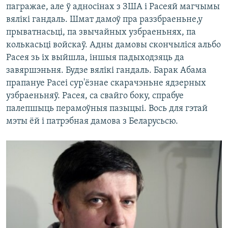
пагражае, але ў адносінах з ЗША і Расеяй магчымы
вялікі гандаль. Шмат дамоў пра раззбраеньне,у
прыватнасьці, па звычайных узбраеньнях, па
колькасьці войскаў. Адны дамовы скончыліся альбо
Расея зь іх выйшла, іншыя падыходзяць да
завяршэньня. Будзе вялікі гандаль. Барак Абама
прапануе Расеі сур'ёзнае скарачэньне ядзерных
узбраеньняў. Расея, са свайго боку, спрабуе
палепшыць перамоўныя пазыцыі. Вось для гэтай
мэты ёй і патрэбная дамова з Беларусьсю.