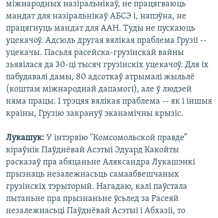
міжнародных назіральнікаў, не працягваюць
мандат для назіральнікаў АБСЭ і, напэўна, не
працягнуць мандат для ААН. Туды не пускаюць
уцекачоў. Адсюль другая вялікая праблема Грузіі --
уцекачы. Пасьля расейска-грузінскай вайны
зьявілася да 30-ці тысяч грузінскіх уцекачоў. Для іх
пабудавалі дамы, 80 адсоткаў атрымалі жыльлё
(коштам міжнароднай дапамогі), але ў людзей
няма працы. І трэцяя вялікая праблема -- як і іншыя
краіны, Грузію закрануў эканамічны крызіс.
Лукашук:
У інтэрвію "Комсомольской правде”
кіраўнік Паўднёвай Асэтыі Эдуард Какойты
расказаў пра абяцаньне Аляксандра Лукашэнкі
прызнаць незалежнасьць самаабвешчаных
грузінскіх тэрыторый. Нагадаю, калі паўстала
пытаньне пра прызнаньне ўсьлед за Расеяй
незалежнасьці Паўднёвай Асэтыі і Абхазіі, то