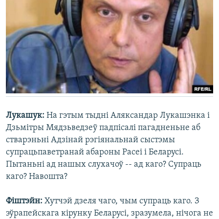
Лукашук:
На гэтым тыдні Аляксандар Лукашэнка і
Дзьмітры Мядзьведзеў падпісалі пагадненьне аб
стварэньні Адзінай рэгіянальнай сыстэмы
супрацьпаветранай абароны Расеі і Беларусі.
Пытаньні ад нашых слухачоў -- ад каго? Супраць
каго? Навошта?
Фіштэйн:
Хутчэй дзеля чаго, чым супраць каго. З
эўрапейскага кірунку Беларусі, зразумела, нічога не