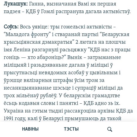
Лукашук:
Ганна, вызначаная Вамі як першая
падзея – КДБ ў Гомлі распранула дагала актывістаў.
Соўсь:
Вось уявіце: тры гомельскі актывісты –
“Маладога фронту” і стваранай партыі “Беларуская
хрысьціянская дэмакратыя” 2 лютага на плошчы
імя Леніна разгарнулі расьцяжку “КДБ нас з працы
гоніць — хто абароніць?” Вынік – затрыманьне
міліцыяй і разьдзяваньне дагала ў міліцыі ў
прысутнасьці невядомых асобаў у цывільным і
ўрэшце вялізарныя штрафы ўсім тром за
несанкцыянаванае шэсьце і супраціў міліцыі да
трох мільёнаў рублёў. У беларускім грамадзтве
ёсьць кодавыя словы і паняткі – КДБ адно зь іх.
Украіна на гэтым тыдні рассакрэціла архівы КДБ да
1991 году, калі ў Беларусі прымушаюць да такой
прыніжальнай працэдуры, як асабісты дагляд,
НАВІНЫ
ТЭСТЫ
фактычна за абвінавачаньні на адрас КДБ, то