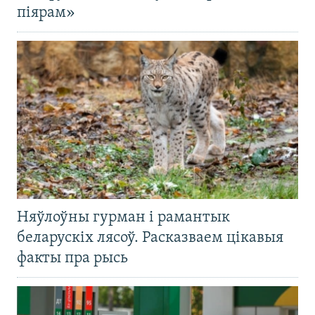
піярам»
Няўлоўны гурман і рамантык
беларускіх лясоў. Расказваем цікавыя
факты пра рысь