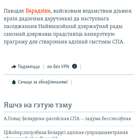
Паводле
Барадзіна
, вайсковым ведамствам дзьвюх
краін дадзеныя даручэньні да наступнага
паседжаньня Найвышэйшай дзяржаўнай рады
саюзнай дзяржавы прадставіць канкрэтную
праграму для стварэньня адзінай сыстэмы СПА.
Падзяліцца
Без VPN
Сачыце за абнаўленьнямі
Яшчэ на гэтую тэму
А.Гольц: Беларуска-расейская СПА -- задума бессэнсоўная
Ці&nbsp;патрэбная Беларусі адзіная супрацьпаветраная