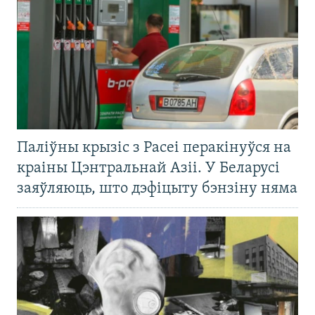
Паліўны крызіс з Расеі перакінуўся на
краіны Цэнтральнай Азіі. У Беларусі
заяўляюць, што дэфіцыту бэнзіну няма