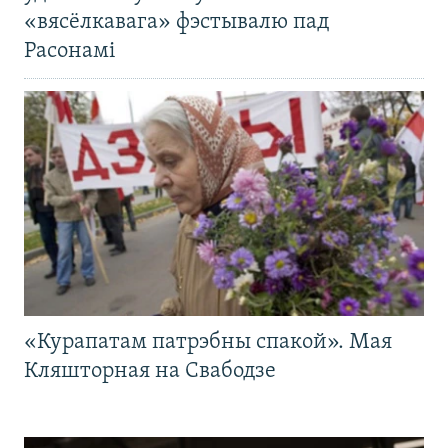
«вясёлкавага» фэстывалю пад
Расонамі
«Курапатам патрэбны спакой». Мая
Кляшторная на Свабодзе