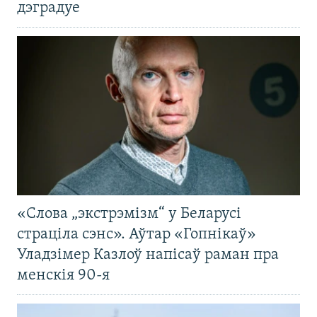
дэградуе
«Слова „экстрэмізм“ у Беларусі
страціла сэнс». Аўтар «Гопнікаў»
Уладзімер Казлоў напісаў раман пра
менскія 90-я