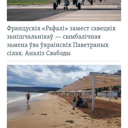
Францускія «Рафалі» замест савецкіх
зьнішчальнікаў — сымбалічная
зьмена ўва ўкраінскіх Паветраных
сілах. Аналіз Свабоды