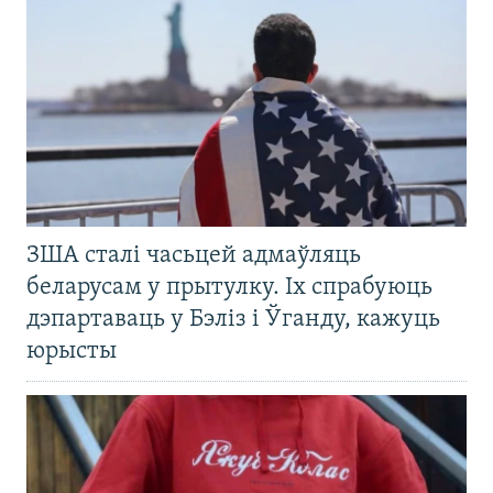
ЗША сталі часьцей адмаўляць
беларусам у прытулку. Іх спрабуюць
дэпартаваць у Бэліз і Ўганду, кажуць
юрысты