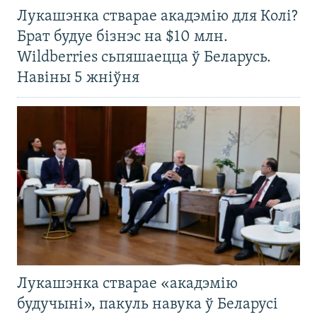
Лукашэнка стварае акадэмію для Колі?
Брат будуе бізнэс на $10 млн.
Wildberries сьпяшаецца ў Беларусь.
Навіны 5 жніўня
Лукашэнка стварае «акадэмію
будучыні», пакуль навука ў Беларусі