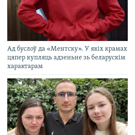
Ад буслоў да «Ментску». У якіх крамах
цяпер купляць адзеньне зь беларускім
характарам