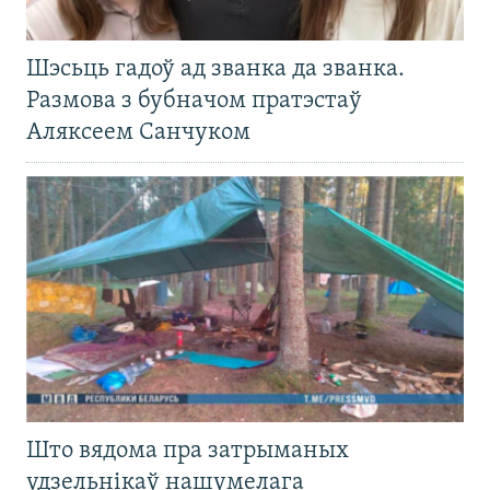
Шэсьць гадоў ад званка да званка.
Размова з бубначом пратэстаў
Аляксеем Санчуком
Што вядома пра затрыманых
удзельнікаў нашумелага