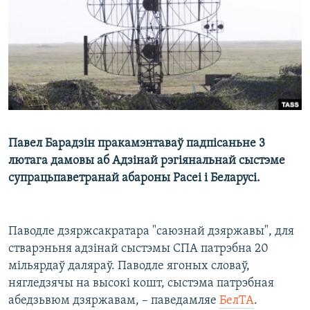
КУЛЬТУРА
МОВА
КАЛЯНДАР
НА ХВАЛЯХ СВАБОДЫ
Павел Барадзін пракамэнтаваў падпісаньне 3
лютага дамовы аб Адзінай рэгіянальнай сыстэме
cупрацьпаветранай абароны Расеі і Беларусі.
Паводле дзяржсакратара "саюзнай дзяржавы", для
стварэньня адзінай сыстэмы СПА патрэбна 20
мільярдаў даляраў. Паводле ягоных словаў,
нягледзячы на высокі кошт, сыстэма патрэбная
абедзьвюм дзяржавам, – паведамляе
БелТА
.