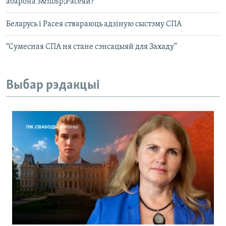
абарона з&nbsp;Расеяй?
Беларусь і Расея ствараюць адзіную сыстэму СПА
“Сумесная СПА ня стане сэнсацыяй для Захаду”
Выбар рэдакцыі