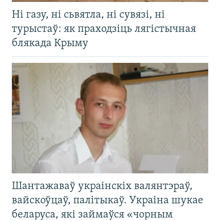
Ні газу, ні сьвятла, ні сувязі, ні
турыстаў: як праходзіць лягістычная
блякада Крыму
Шантажаваў украінскіх валянтэраў,
вайскоўцаў, палітыкаў. Украіна шукае
беларуса, які займаўся «чорным