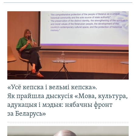
«Усё кепска і вельмі кепска».
Як прайшла дыскусія «Мова, культура,
адукацыя і мэдыя: нябачны фронт
за Беларусь»