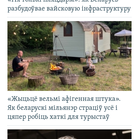
разбудоўвае вайсковую інфраструктуру
«Жыцьцё вельмі афігенная штука».
Як беларускі мільянэр страціў усё і
цяпер робіць хаткі для турыстаў