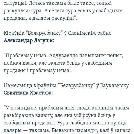
сытуацыі. Летась таксама было такое, толькі
раскуплялі эўра. А сёлета эўра ёсьць у свабодным
продажы, а даляры раскупілі”.
Кіраўнік “Беларусбанку” ў Слонімскім раёне
Аляксандар Лагуцік:
“Праблемаў няма. Адчуваецца павышаны попыт,
нейкая хваля, але валюта ёсьць у свабодным
продажы і праблемаў няма”.
Намесьніца кіраўніка “Беларусбанку” ў Ваўкавыску
Сьвятлана Хвастова:
“У прынцыпе, праблемы якія: людзі апошнім часам
разьбіраюць валюту, але яна ўсё роўна ёсьць у
свабодным продажы. Эўра свабодна можна купіць,
даляры — таксама. Бываюць пэрыяды, калі ў запасе