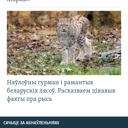
Няўлоўны гурман і рамантык
беларускіх лясоў. Расказваем цікавыя
факты пра рысь
САЧЫЦЕ ЗА АБНАЎЛЕНЬНЯМІ