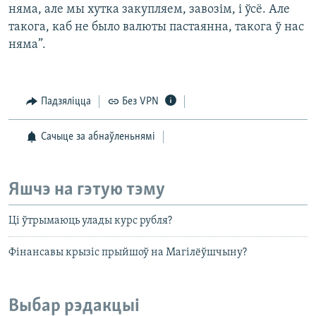
няма, але мы хутка закупляем, завозім, і ўсё. Але
такога, каб не было валюты пастаянна, такога ў нас
няма”.
Падзяліцца
Без VPN
Сачыце за абнаўленьнямі
Яшчэ на гэтую тэму
Ці ўтрымаюць улады курс рубля?
Фінансавы крызіс прыйшоў на Магілёўшчыну?
Выбар рэдакцыі