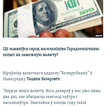
КУЛЬТУРА
МОВА
КАЛЯНДАР
НА ХВАЛЯХ СВАБОДЫ
Ціі зьмяніўся сярод насельніцтва Гарадзеншчыны
попыт на замежную валюту?
Кіраўніца валютнага аддзелу “Беларусбанку” ў
Наваградку
Тацяна Базарэвіч:
“Бяруць людзі валюту. Вось даляраў у нас ужо няма
два дні, але абяцаюць завезьці заўтра і
пасьлязаўтра. Звычайна ў канцы году такія