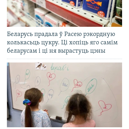
Беларусь прадала ў Расею рэкордную
колькасьць цукру. Ці хопіць яго самім
беларусам і ці ня вырастуць цэны