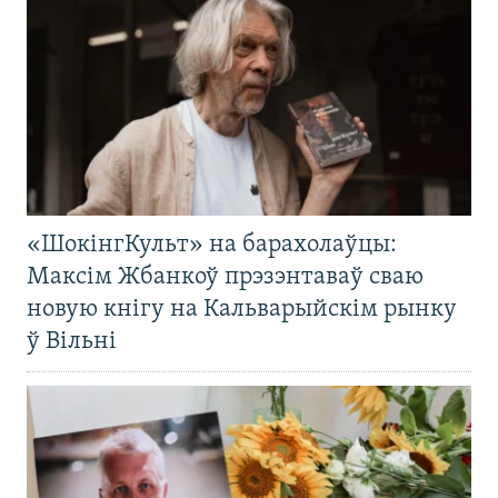
«ШокінгКульт» на барахолаўцы:
Максім Жбанкоў прэзэнтаваў сваю
новую кнігу на Кальварыйскім рынку
ў Вільні