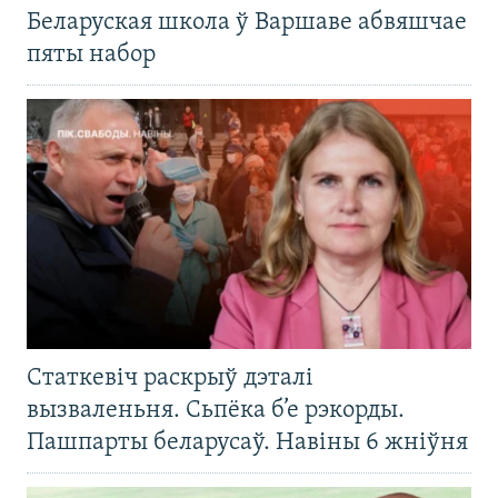
Беларуская школа ў Варшаве абвяшчае
пяты набор
Статкевіч раскрыў дэталі
вызваленьня. Сьпёка б’е рэкорды.
Пашпарты беларусаў. Навіны 6 жніўня