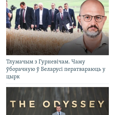
Тлумачым з Гурневічам. Чаму
ўборачную ў Беларусі ператвараюць у
цырк