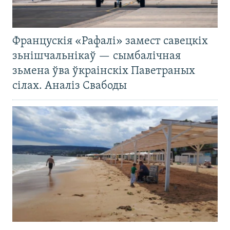
Францускія «Рафалі» замест савецкіх
зьнішчальнікаў — сымбалічная
зьмена ўва ўкраінскіх Паветраных
сілах. Аналіз Свабоды