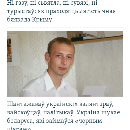
Ні газу, ні сьвятла, ні сувязі, ні
турыстаў: як праходзіць лягістычная
блякада Крыму
Шантажаваў украінскіх валянтэраў,
вайскоўцаў, палітыкаў. Украіна шукае
беларуса, які займаўся «чорным
піярам»