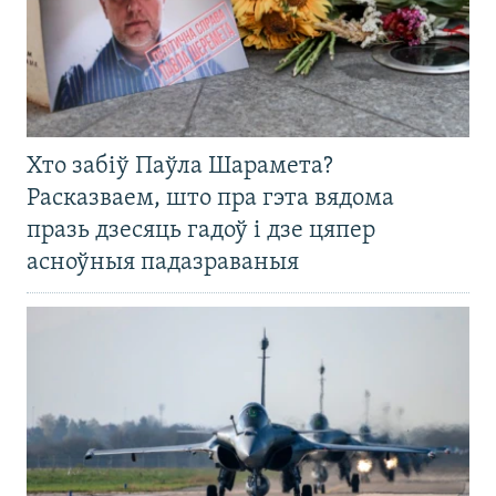
Хто забіў Паўла Шарамета?
Расказваем, што пра гэта вядома
празь дзесяць гадоў і дзе цяпер
асноўныя падазраваныя