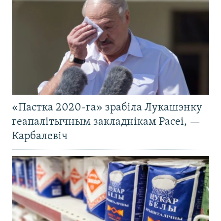
«Пастка 2020-га» зрабіла Лукашэнку
геапалітычным закладнікам Расеі, —
Карбалевіч