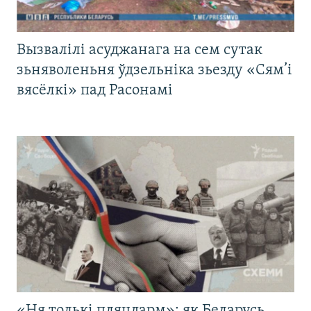
Вызвалілі асуджанага на сем сутак
зьняволеньня ўдзельніка зьезду «Сям’і
вясёлкі» пад Расонамі
«Ня толькі пляцдарм»: як Беларусь