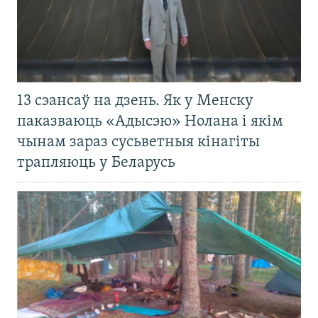
13 сэансаў на дзень. Як у Менску
паказваюць «Адысэю» Нолана і якім
чынам зараз сусьветныя кінагіты
трапляюць у Беларусь