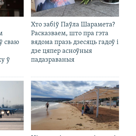
Хто забіў Паўла Шарамета?
м
Расказваем, што пра гэта
ў сваю
вядома празь дзесяць гадоў і
дзе цяпер асноўныя
у ў
падазраваныя