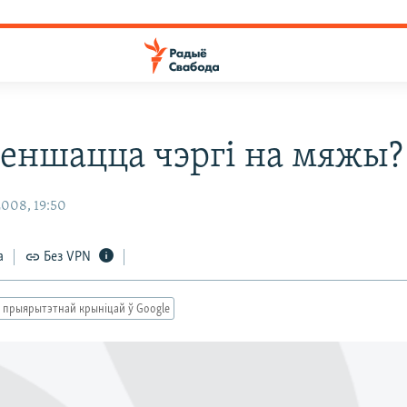
меншацца чэргі на мяжы?
008, 19:50
а
Без VPN
 прыярытэтнай крыніцай ў Google