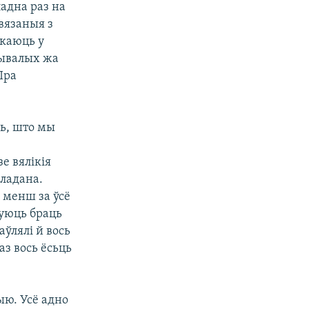
адна раз на
ьвязаныя з
ікаюць у
 бывалых жа
Пра
ць, што мы
е вялікія
кладана.
 менш за ўсё
буюць браць
аўлялі й вось
аз вось ёсьць
ыю. Усё адно