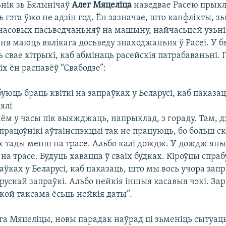
нік зь Бялынічаў
Алег Мяцеліца
наведвае Расею прыкл
ць гэта ўжо не адзін год. Ён зазначае, што канфлікты, з
часовых пасьведчаньняў на машыну, найчасьцей узьн
я ня маюць вялікага досьведу знаходжаньня ў Расеі. У
ь свае хітрыкі, каб абмінаць расейскія патрабаваньні. 
іх ён распавёў “Свабодзе”:
уюць браць квіткі на запраўках у Беларусі, каб паказа
ялі
нём у часы пік выяжджаць, напрыклад, з гораду. Там, дз
упрацоўнікі аўтаінспэкцыі так не працуюць, бо больш с
іх тады менш на трасе. Альбо калі дождж. У дождж яны
 на трасе. Будуць хавацца ў сваіх будках. Кіроўцы спра
раўках у Беларусі, каб паказаць, што мы вось учора запр
арускай запраўкі. Альбо нейкія іншыя касавыя чэкі. Зар
якой таксама ёсьць нейкія даты”.
га Мяцеліцы, новы парадак наўрад ці зьменіць сытуац