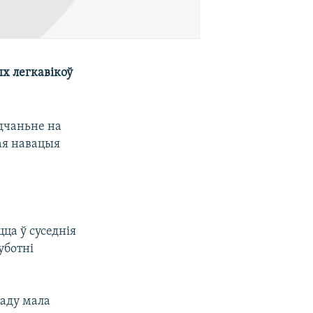
ых легкавікоў
дчаньне на
тая навацыя
ца ў суседнія
уботні
раду мала