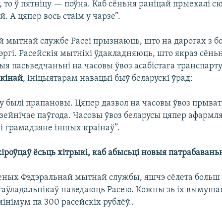
то ў пятніцу — поўна. Каб сёньня раніцай прыехалі сюд
й. А цяпер вось стаім у чарзе”.
й мытнай службе Расеі прызнаюць, што на дарогах з бо
ргі. Расейскія мытнікі ўдакладняюць, што якраз сёньн
я пасьведчаньні на часовы ўвоз асабістага транспарту
ікінай
, ініцыятарам навацыі быў беларускі ўрад:
ку былі прапановы. Цяпер дазвол на часовы ўвоз прыва
дзейнічае паўгода. Часовы ўвоз беларусы цяпер афарм
 і грамадзяне іншых краінаў”.
кіроўцаў ёсьць хітрыкі, каб абысьці новыя патрабавань
еных Фэдэральнай мытнай службы, яшчэ сёлета больш 
ўтаўладальнікаў наведаюць Расею. Кожны зь іх вымуша
мінімум па 300 расейскіх рублёў..