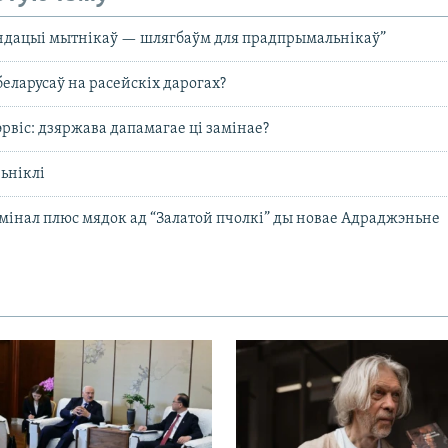
ндацыі мытнікаў — шлягбаўм для прадпрымальнікаў”
беларусаў на расейскіх дарогах?
віс: дзяржава дапамагае ці замінае?
ьніклі
мінал плюс мядок ад “Залатой пчолкі” ды новае Адраджэньне