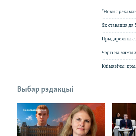
“Новыя рэкамэ
Як ставяцца да 
Прыдарожны сэр
Чэргі на мяжы з
Клімавічы: кры
Выбар рэдакцыі