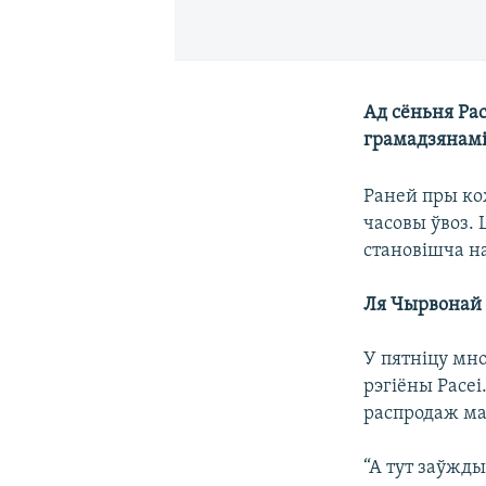
Ад сёньня Рас
грамадзянамі 
Раней пры ко
часовы ўвоз. 
становішча 
Ля Чырвонай 
У пятніцу мн
рэгіёны Расеі
распродаж ма
“А тут заўжды