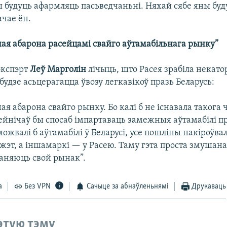
ы будуць афармляць пасьведчаньні. Няхай сябе яны буду
ачае ён.
ная абарона расейцамі свайго аўтамабільнага рынку”
экспэрт
Леў Марголін
лічыць, што Расея зрабіла некато
 будзе асьцерагацца ўвозу легкавікоў празь Беларусь:
ая абарона свайго рынку. Бо калі б не існавала такога 
зейнічаў бы спосаб імпартаваць замежныя аўтамабілі пр
ожвалі б аўтамабілі ў Беларусі, усе пошліны накіроўвал
жэт, а іншамаркі — у Расею. Таму гэта проста змушана
аняюць свой рынак”.
а
Без VPN
Сачыце за абнаўленьнямі
Друкаваць
этую тэму