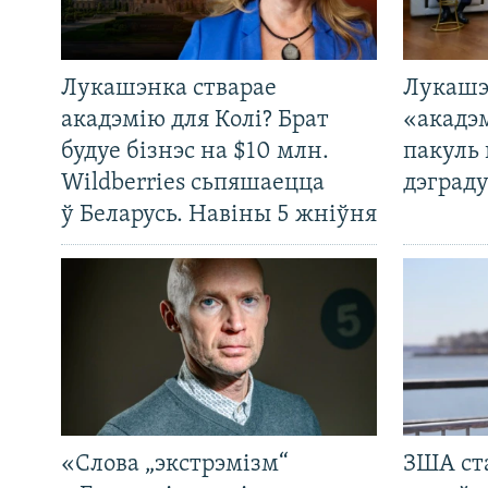
Лукашэнка стварае
Лукашэ
акадэмію для Колі? Брат
«акадэ
будуе бізнэс на $10 млн.
пакуль 
Wildberries сьпяшаецца
дэграду
ў Беларусь. Навіны 5 жніўня
«Слова „экстрэмізм“
ЗША ст