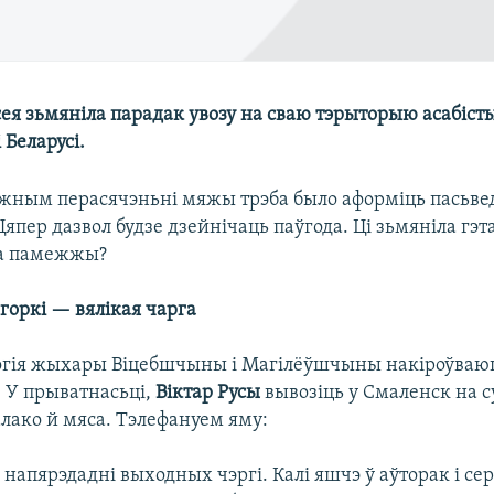
ея зьмяніла парадак увозу на сваю тэрыторыю асабіст
Беларусі.
жным перасячэньні мяжы трэба было аформіць пасьве
Цяпер дазвол будзе дзейнічаць паўгода. Ці зьмяніла гэ
на памежжы?
горкі — вялікая чарга
огія жыхары Віцебшчыны і Магілёўшчыны накіроўваюц
. У прыватнасьці,
Віктар Русы
вывозіць у Смаленск на с
лако й мяса. Тэлефануем яму:
 напярэдадні выходных чэргі. Калі яшчэ ў аўторак і се