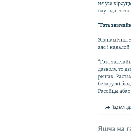
ня ўсе кіроўц
паўгода, зазн
“Гэта звычай
Эканамічны 
але і надалей
“Гэта звычайн
дазволу, то д
рынак. Растам
беларускі бюд
Расейцы абар
Падзяліцц
Яшчэ на г