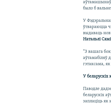
аўтамашынаў, 
было б вальне
У Фэдэральна
ўтвараюцца чэ
выдаваць новы
Натальлі Сям
“З вашага бо
аўтамабіляў 
гэтаксама, як
У беларускіх 
Паводле дадз
беларускіх а
заплаціць як 