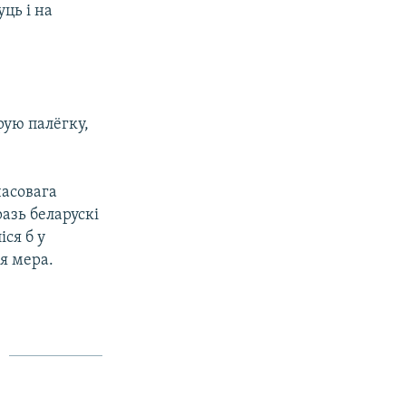
ць і на
рую палёгку,
часовага
азь беларускі
іся б у
я мера.