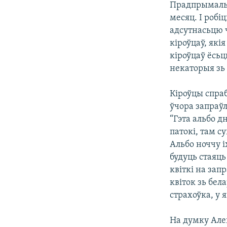
Прадпрымаль
месяц. І робі
адсутнасьцю 
кіроўцаў, які
кіроўцаў ёсьц
некаторыя зь 
Кіроўцы спраб
ўчора запраўл
“Гэта альбо д
патокі, там с
Альбо ноччу 
будуць стаяць
квіткі на зап
квіток зь бел
страхоўка, у 
На думку Але