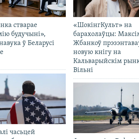
нка стварае
«ШокінгКульт» на
мію будучыні»,
барахолаўцы: Максі
навука ў Беларусі
Жбанкоў прэзэнтава
е
новую кнігу на
Кальварыйскім рынк
Вільні
алі часьцей