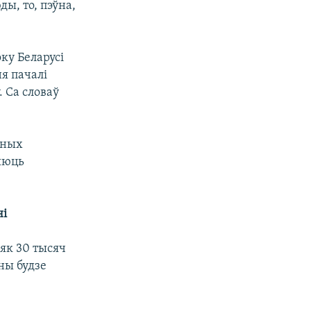
ы, то, пэўна,
ку Беларусі
я пачалі
. Са словаў
тных
ляюць
ні
як 30 тысяч
ны будзе