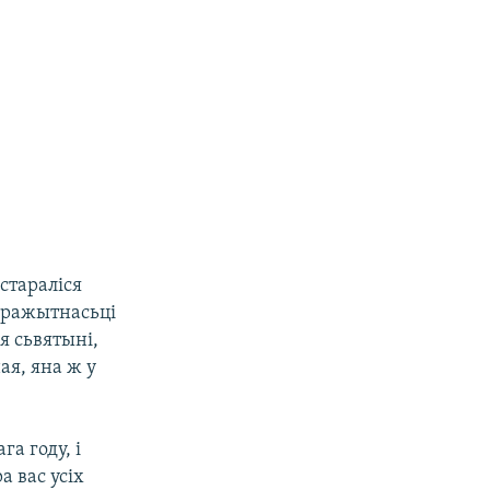
астараліся
аражытнасьці
я сьвятыні,
ая, яна ж у
а году, і
а вас усіх