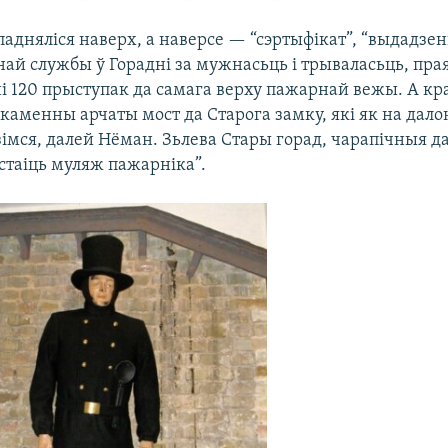
адняліся наверх, а наверсе — “сэртыфікат”, “выдадзе
ай службы ў Горадні за мужнасьць і трываласьць, пр
і 120 прыступак да самага верху пажарнай вежы. А кр
каменны арчаты мост да Старога замку, які як на дал
зімся, далей Нёман. Зьлева Стары горад, чарапічныя да
стаіць муляж пажарніка”.