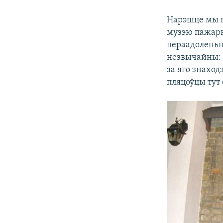
Нарэшце мы п
музэю пажарн
пераадоленьн
незвычайны: 
за яго знаход
пляцоўцы тут 