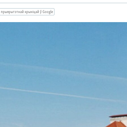
 прыярытэтнай крыніцай ў Google