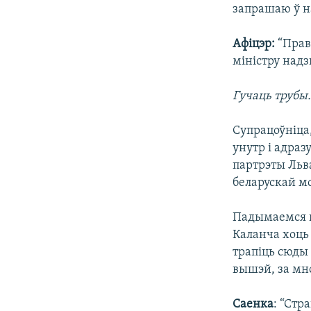
запрашаю ў на
Афіцэр:
“Прав
міністру над
Гучаць трубы
Супрацоўніца,
унутр і адраз
партрэты Льв
беларускай м
Падымаемся в
Каланча хоць 
трапіць сюды
вышэй, за мн
Саенка
: “Стр