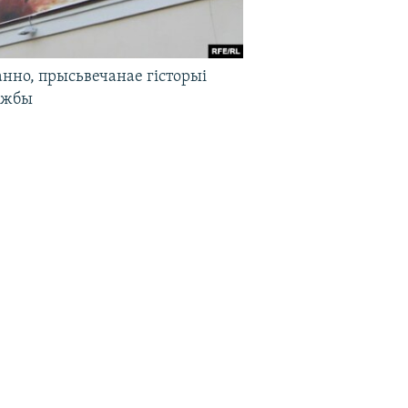
нно, прысьвечанае гісторыі
ужбы