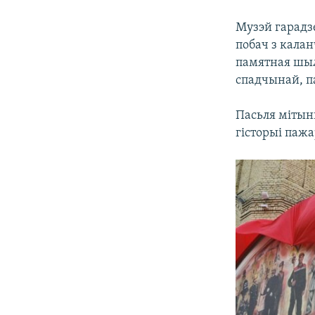
Музэй гарадз
побач з калан
памятная шыл
спадчынай, па
Пасьля мітын
гісторыі паж