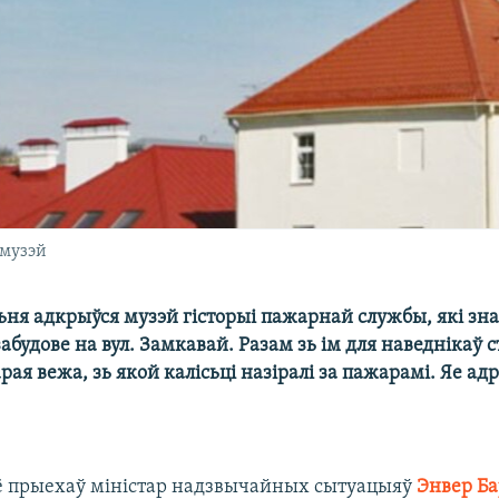
 музэй
ьня адкрыўся музэй гісторыі пажарнай службы, які зна
абудове на вул. Замкавай. Разам зь ім для наведнікаў с
рая вежа, зь якой калісьці назіралі за пажарамі. Яе ад
 прыехаў міністар надзвычайных сытуацыяў
Энвер Б