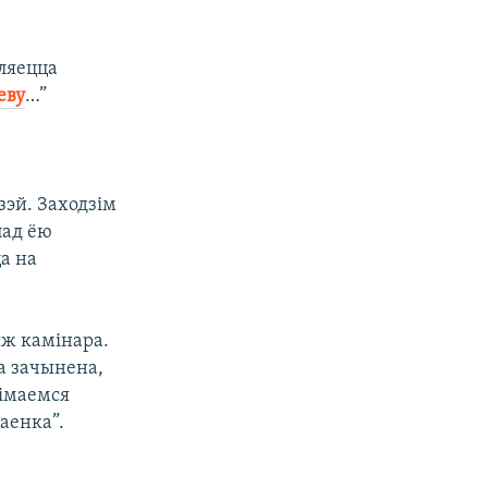
ляецца
еву
…”
зэй. Заходзім
пад ёю
а на
яж камінара.
ла зачынена,
німаемся
аенка”.