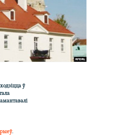
ходзіцца ў
тала
рамантавалі
арыеў
.