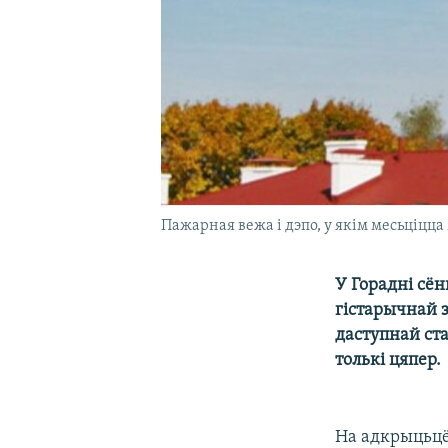
Пажарная вежа і дэпо, у якім месьціцца
У Горадні сён
гістарычнай з
даступнай ста
толькі цяпер.
На адкрыцьцё