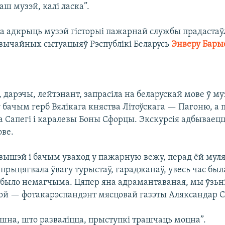
ш музэй, калі ласка”.
а адкрыць музэй гісторыі пажарнай службы прадастаў
звычайных сытуацыяў Рэспублікі Беларусь
Энверу Бары
.
 дарэчы, лейтэнант, запрасіла на беларускай мове ў му
у бачым герб Вялікага княства Літоўскага — Пагоню, а 
а Сапегі і каралевы Боны Сфорцы. Экскурсія адбываецц
ове.
ышэй і бачым уваход у пажарную вежу, перад ёй мул
прыцягвала ўвагу турыстаў, гараджанаў, увесь час бы
 было немагчыма. Цяпер яна адрамантаваная, мы ўзь
ой — фотакарэспандэнт мясцовай газэты Аляксандар С
ашна, што разваліцца, прыступкі трашчаць моцна”.