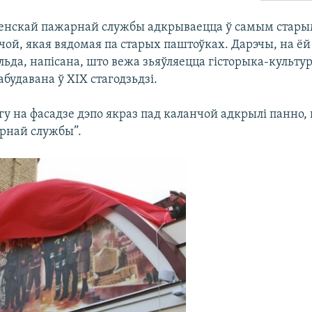
енскай пажарнай службы адкрываецца ў самым старым
чой, якая вядомая па старых паштоўках. Дарэчы, на ёй
ьда, напісана, што вежа зьяўляецца гісторыка-культу
будавана ў ХІХ стагодзьдзі.
гу на фасадзе дэпо якраз пад каланчой адкрылі панно,
арнай службы”.