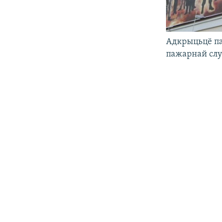
Адкрыцьцё па
пажарнай сл