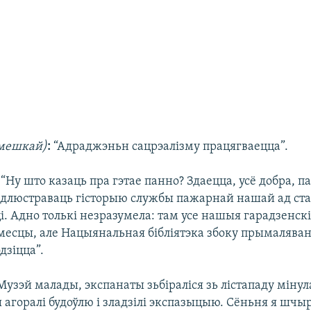
ьмешкай)
:
“Адраджэньн сацрэалізму працягваецца”.
:
“Ну што казаць пра гэтае панно? Здаецца, усё добра, п
адлюстраваць гісторыю службы пажарнай нашай ад ст
і. Адно толькі незразумела: там усе нашыя гарадзенскі
месцы, але Нацыянальная бібліятэка збоку прымаляван
дзіцца”.
Музэй малады, экспанаты зьбіраліся зь лістападу мінулаг
ы агоралі будоўлю і зладзілі экспазыцыю. Сёньня я шчыр