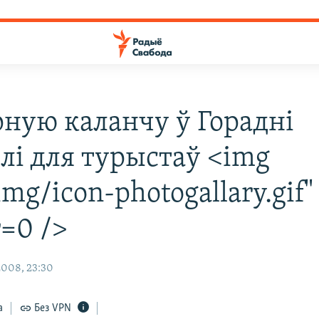
ную каланчу ў Горадні
лі для турыстаў <img
img/icon-photogallary.gif"
r=0 />
008, 23:30
а
Без VPN