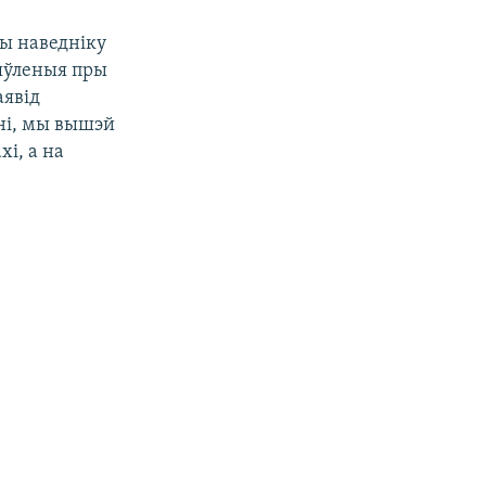
ны наведніку
аяўленыя пры
аявід
оні, мы вышэй
хі, а на