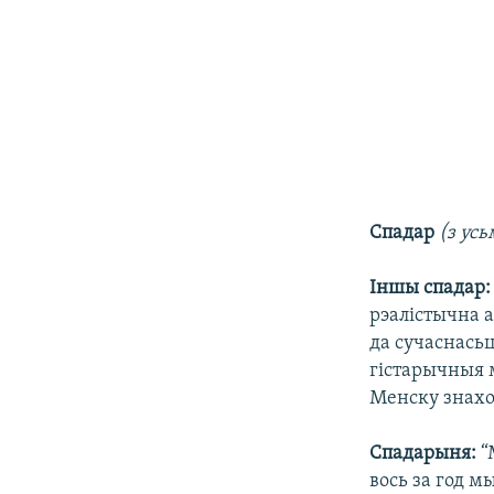
Спадар
(з ус
Іншы спадар
рэалістычна 
да сучаснасьц
гістарычныя 
Менску знахо
Спадарыня:
“
вось за год м