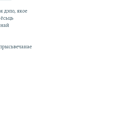
 дэпо, якое
 ёсьць
рнай
 прысьвечанае