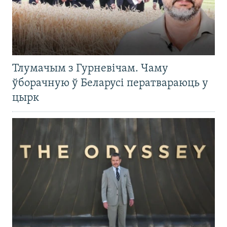
Тлумачым з Гурневічам. Чаму
ўборачную ў Беларусі ператвараюць у
цырк