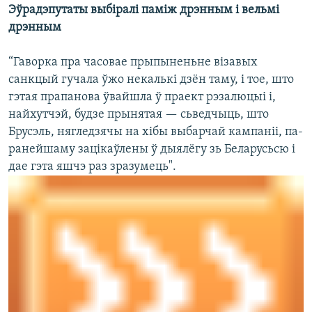
Эўрадэпутаты выбіралі паміж дрэнным і вельмі
дрэнным
“Гаворка пра часовае прыпыненьне візавых
санкцый гучала ўжо некалькі дзён таму, і тое, што
гэтая прапанова ўвайшла ў праект рэзалюцыі і,
найхутчэй, будзе прынятая — сьведчыць, што
Брусэль, нягледзячы на хібы выбарчай кампаніі, па-
ранейшаму зацікаўлены ў дыялёгу зь Беларусьсю і
дае гэта яшчэ раз зразумець".