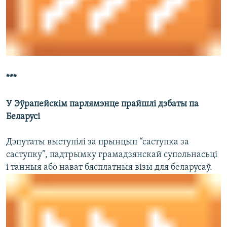
***
У Эўрапейскім парлямэнце прайшлі дэбаты па
Беларусі
Дэпутаты выступілі за прынцып “саступка за
саступку”, падтрымку грамадзянскай супольнасьці
і танныя або нават бясплатныя візы для беларусаў.