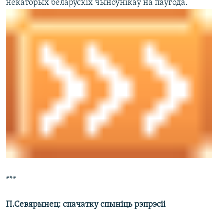
некаторых беларускіх чыноўнікаў на паўгода.
***
П.Севярынец: спачатку спыніць рэпрэсіі