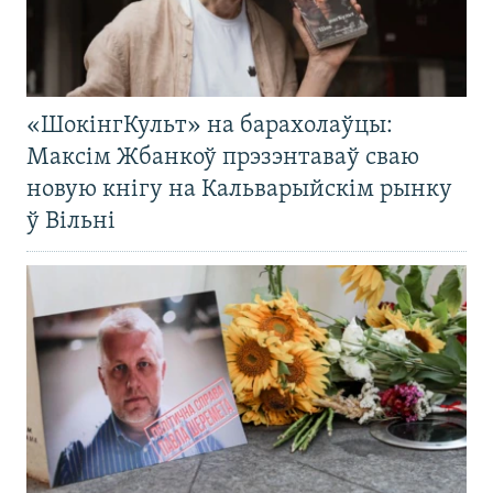
«ШокінгКульт» на барахолаўцы:
Максім Жбанкоў прэзэнтаваў сваю
новую кнігу на Кальварыйскім рынку
ў Вільні