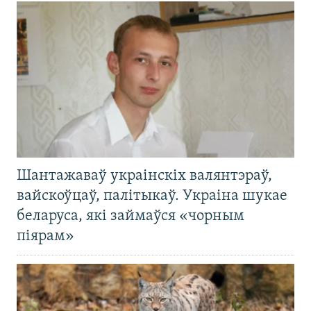
Шантажаваў украінскіх валянтэраў,
вайскоўцаў, палітыкаў. Украіна шукае
беларуса, які займаўся «чорным
піярам»