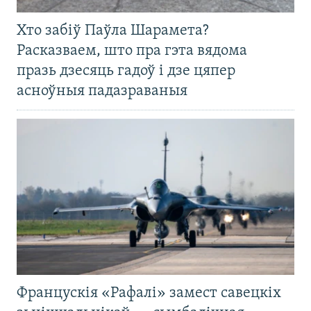
Хто забіў Паўла Шарамета?
Расказваем, што пра гэта вядома
празь дзесяць гадоў і дзе цяпер
асноўныя падазраваныя
Францускія «Рафалі» замест савецкіх