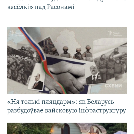
вясёлкі» пад Расонамі
«Ня толькі пляцдарм»: як Беларусь
разбудоўвае вайсковую інфраструктуру