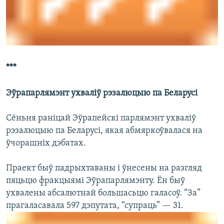
***
Эўрапарлямэнт ухваліў рэзалюцыю па Беларусі
Сёньня раніцай Эўрапейскі парлямэнт ухваліў
рэзалюцыю па Беларусі, якая абмяркоўвалася на
ўчорашніх дэбатах.
Праект быў падрыхтаваны і ўнесены на разгляд
пяцьцю фракцыямі Эўрапарлямэнту. Ён быў
ухвалены абсалютнай большасьцю галасоў. “За”
прагаласавала 597 дэпутата, “супраць” — 31.