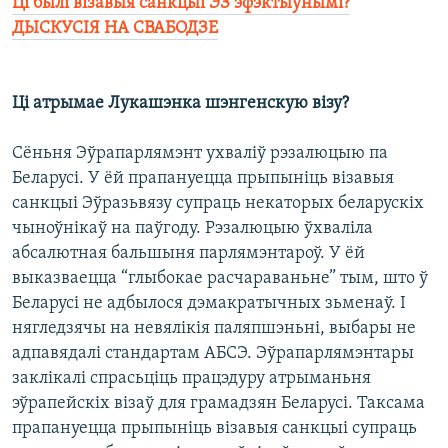
Ці былі візавыя санкцыі ЭЗ эфэктыўнымі?
ДЫСКУСІЯ НА СВАБОДЗЕ
Ці атрымае Лукашэнка шэнгенскую візу?
Сёньня Эўрапарлямэнт ухваліў рэзалюцыю па
Беларусі. У ёй прапануецца прыпыніць візавыя
санкцыі Эўразьвязу супраць некаторых беларускіх
чыноўнікаў на паўгоду. Рэзалюцыю ўхваліла
абсалютная бальшыня парлямэнтароў. У ёй
выказваецца “глыбокае расчараваньне” тым, што ў
Беларусі не адбылося дэмакратычных зьменаў. І
нягледзячы на невялікія паляпшэньні, выбары не
адпавядалі стандартам АБСЭ. Эўрапарлямэнтары
заклікалі спрасьціць працэдуру атрыманьня
эўрапейскіх візаў для грамадзян Беларусі. Таксама
прапануецца прыпыніць візавыя санкцыі супраць