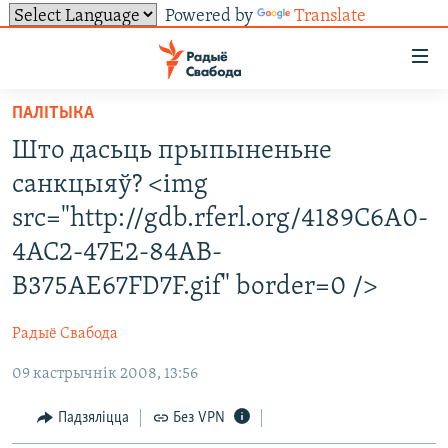
Powered by
Translate
Лінкі
ўнівэрсальнага
доступу
ПАЛІТЫКА
НАВІНЫ
Перайсьці
Што дасьць прыпыненьне
да
ТОЛЬКІ НА СВАБОДЗЕ
УСЕ НАВІНЫ
санкцыяў? <img
галоўнага
СУВЯЗЬ
ВІДЭА І ФОТА
ТЭСТЫ
зьместу
src="http://gdb.rferl.org/4189C6A0-
Перайсьці
ПАДПІСАЦЦА
ЛЮДЗІ
БЛОГІ
АБЫСЬЦІ БЛЯКАВАНЬНЕ
4AC2-47E2-84AB-
да
ПАЛІТЫКА
ГІСТОРЫЯ НА СВАБОДЗЕ
ПАДЗЯЛІЦЦА ІНФАРМАЦЫЯЙ
RSS
B375AE67FD7F.gif" border=0 />
галоўнай
САЧЫЦЕ ЗА АБНАЎЛЕНЬНЯМІ
навігацыі
ЭКАНОМІКА
ПАДКАСТЫ
ПАДКАСТЫ
Радыё Свабода
Перайсьці
ВАЙНА
КНІГІ
FACEBOOK
да
09 кастрычнік 2008, 13:56
БЕЛАРУСЫ НА ВАЙНЕ
АЎДЫЁКНІГІ
TWITTER
пошуку
Падзяліцца
Без VPN
ПАЛІТВЯЗЬНІ
PREMIUM
Усе сайты РС/РСЭ