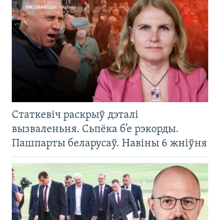
Статкевіч раскрыў дэталі
вызваленьня. Сьпёка б’е рэкорды.
Пашпарты беларусаў. Навіны 6 жніўня