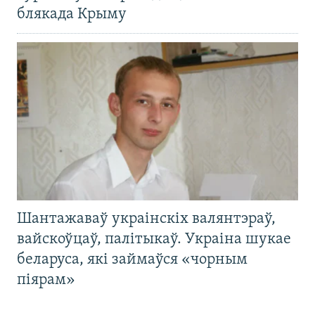
блякада Крыму
Шантажаваў украінскіх валянтэраў,
вайскоўцаў, палітыкаў. Украіна шукае
беларуса, які займаўся «чорным
піярам»