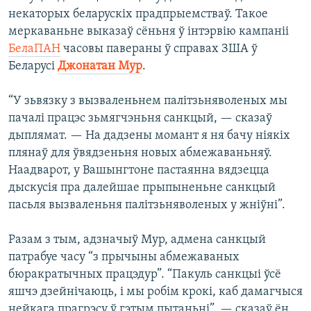
некаторых беларускіх прадпрыемстваў. Такое
меркаваньне выказаў сёньня ў інтэрвію кампаніі
БелаПАН
часовы павераны ў справах ЗША ў
Беларусі
Джонатан Мур
.
“У зьвязку з вызваленьнем палітзьняволеных мы
пачалі працэс зьмягчэньня санкцый, — сказаў
дыплямат. — На дадзены момант я ня бачу ніякіх
плянаў для ўвядзеньня новых абмежаваньняў.
Наадварот, у Вашынгтоне пастаянна вядзецца
дыскусія пра далейшае прыпыненьне санкцый
пасьля вызваленьня палітзьняволеных у жніўні”.
Разам з тым, адзначыў Мур, адмена санкцый
патрабуе часу “з прычыны абмежаваных
бюракратычных працэдур”. “Пакуль санкцыі ўсё
яшчэ дзейнічаюць, і мы робім крокі, каб дамагчыся
нейкага прагрэсу ў гэтым пытаньні”, — сказаў ён.