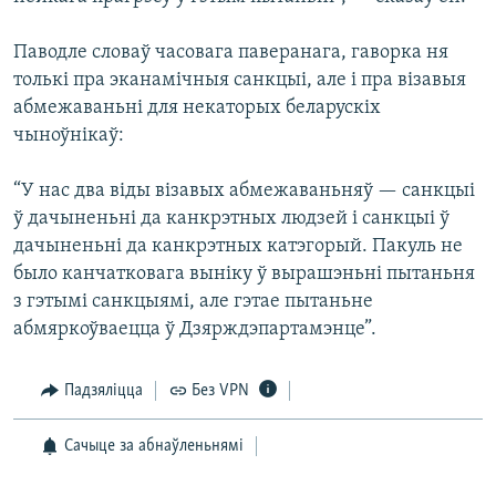
Паводле словаў часовага паверанага, гаворка ня
толькі пра эканамічныя санкцыі, але і пра візавыя
абмежаваньні для некаторых беларускіх
чыноўнікаў:
“У нас два віды візавых абмежаваньняў — санкцыі
ў дачыненьні да канкрэтных людзей і санкцыі ў
дачыненьні да канкрэтных катэгорый. Пакуль не
было канчатковага выніку ў вырашэньні пытаньня
з гэтымі санкцыямі, але гэтае пытаньне
абмяркоўваецца ў Дзярждэпартамэнце”.
Падзяліцца
Без VPN
Сачыце за абнаўленьнямі