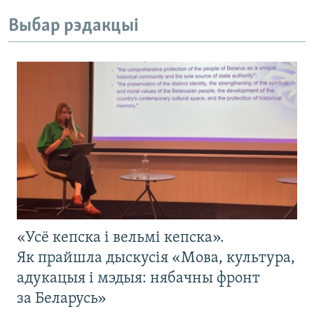
Выбар рэдакцыі
«Усё кепска і вельмі кепска».
Як прайшла дыскусія «Мова, культура,
адукацыя і мэдыя: нябачны фронт
за Беларусь»