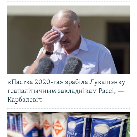
«Пастка 2020-га» зрабіла Лукашэнку
геапалітычным закладнікам Расеі, —
Карбалевіч