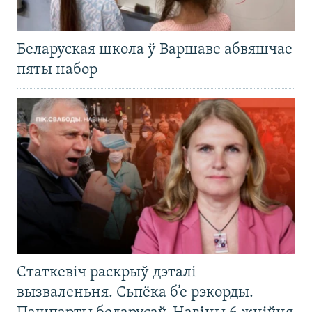
Беларуская школа ў Варшаве абвяшчае
пяты набор
Статкевіч раскрыў дэталі
вызваленьня. Сьпёка б’е рэкорды.