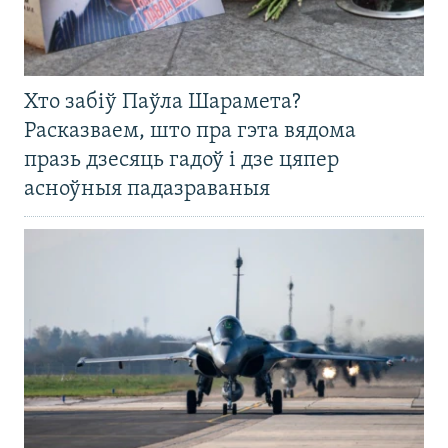
Хто забіў Паўла Шарамета?
Расказваем, што пра гэта вядома
празь дзесяць гадоў і дзе цяпер
асноўныя падазраваныя