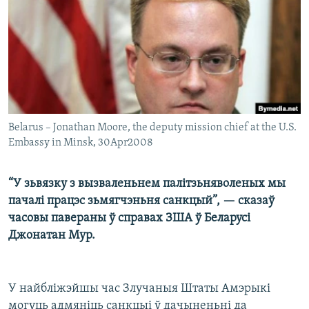
КУЛЬТУРА
МОВА
КАЛЯНДАР
НА ХВАЛЯХ СВАБОДЫ
Belarus – Jonathan Moore, the deputy mission chief at the U.S.
Embassy in Minsk, 30Apr2008
“У зьвязку з вызваленьнем палітзьняволеных мы
пачалі працэс зьмягчэньня санкцый”, — сказаў
часовы павераны ў справах ЗША ў Беларусі
Джонатан Мур.
У найбліжэйшы час Злучаныя Штаты Амэрыкі
могуць адмяніць санкцыі ў дачыненьні да