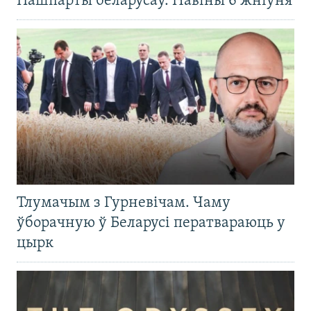
Пашпарты беларусаў. Навіны 6 жніўня
Тлумачым з Гурневічам. Чаму
ўборачную ў Беларусі ператвараюць у
цырк