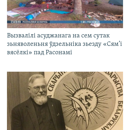
Вызвалілі асуджанага на сем сутак
зьняволеньня ўдзельніка зьезду «Сям’і
вясёлкі» пад Расонамі