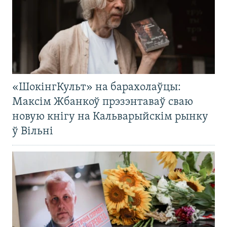
«ШокінгКульт» на барахолаўцы:
Максім Жбанкоў прэзэнтаваў сваю
новую кнігу на Кальварыйскім рынку
ў Вільні