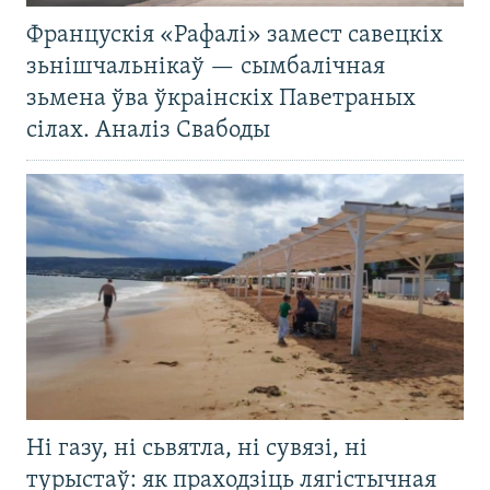
Францускія «Рафалі» замест савецкіх
зьнішчальнікаў — сымбалічная
зьмена ўва ўкраінскіх Паветраных
сілах. Аналіз Свабоды
Ні газу, ні сьвятла, ні сувязі, ні
турыстаў: як праходзіць лягістычная