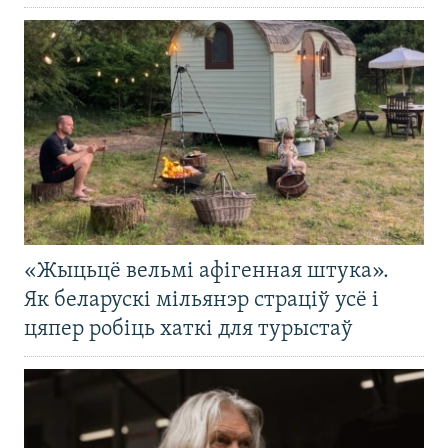
«Жыцьцё вельмі афігенная штука».
Як беларускі мільянэр страціў усё і
цяпер робіць хаткі для турыстаў