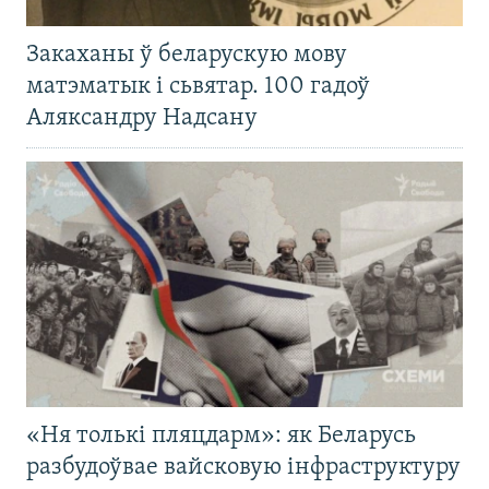
Закаханы ў беларускую мову
матэматык і сьвятар. 100 гадоў
Аляксандру Надсану
«Ня толькі пляцдарм»: як Беларусь
разбудоўвае вайсковую інфраструктуру