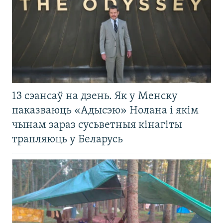
13 сэансаў на дзень. Як у Менску
паказваюць «Адысэю» Нолана і якім
чынам зараз сусьветныя кінагіты
трапляюць у Беларусь