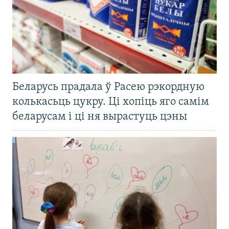
Беларусь прадала ў Расею рэкордную
колькасьць цукру. Ці хопіць яго самім
беларусам і ці ня вырастуць цэны