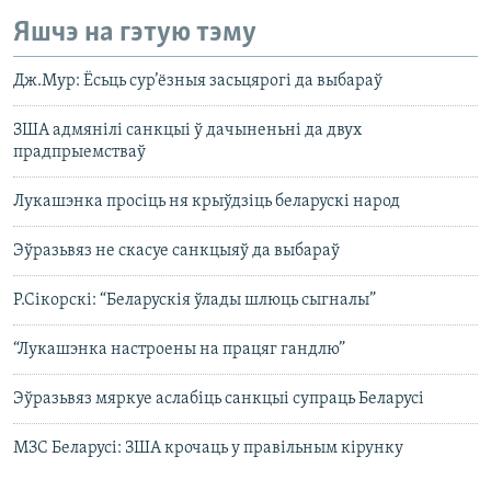
Яшчэ на гэтую тэму
Дж.Мур: Ёсьць сур’ёзныя засьцярогі да выбараў
ЗША адмянілі санкцыі ў дачыненьні да двух
прадпрыемстваў
Лукашэнка просіць ня крыўдзіць беларускі народ
Эўразьвяз не скасуе санкцыяў да выбараў
Р.Сікорскі: “Беларускія ўлады шлюць сыгналы”
“Лукашэнка настроены на працяг гандлю”
Эўразьвяз мяркуе аслабіць санкцыі супраць Беларусі
МЗС Беларусі: ЗША крочаць у правільным кірунку