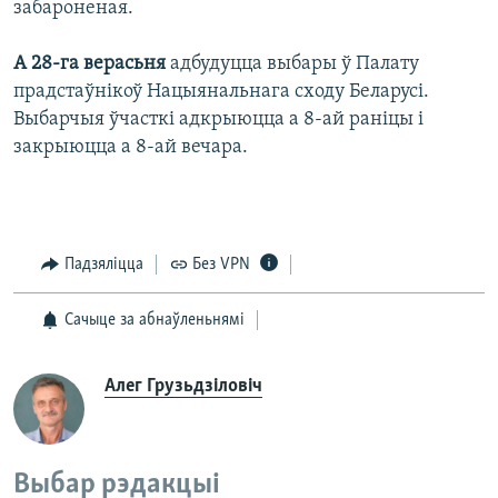
забароненая.
А 28-га верасьня
адбудуцца выбары ў Палату
прадстаўнікоў Нацыянальнага сходу Беларусі.
Выбарчыя ўчасткі адкрыюцца а 8-ай раніцы і
закрыюцца а 8-ай вечара.
Падзяліцца
Без VPN
Сачыце за абнаўленьнямі
Алег Грузьдзіловіч
Выбар рэдакцыі