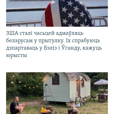
ЗША сталі часьцей адмаўляць
беларусам у прытулку. Іх спрабуюць
дэпартаваць у Бэліз і Ўганду, кажуць
юрысты