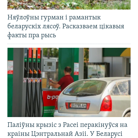
Няўлоўны гурман і рамантык
беларускіх лясоў. Расказваем цікавыя
факты пра рысь
Паліўны крызіс з Расеі перакінуўся на
краіны Цэнтральнай Азіі. У Беларусі