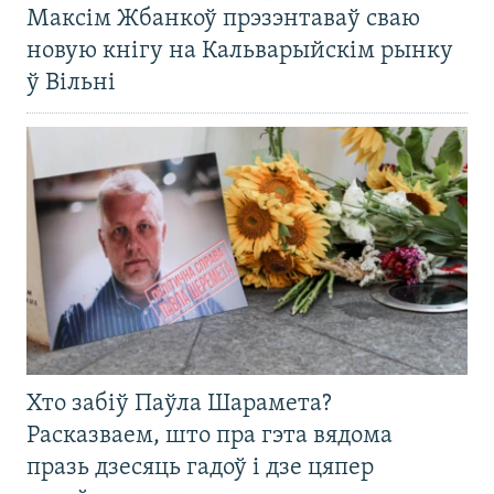
Максім Жбанкоў прэзэнтаваў сваю
новую кнігу на Кальварыйскім рынку
ў Вільні
Хто забіў Паўла Шарамета?
Расказваем, што пра гэта вядома
празь дзесяць гадоў і дзе цяпер