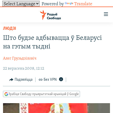
Powered by
Translate
Лінкі
ўнівэрсальнага
доступу
ЛЮДЗІ
НАВІНЫ
Перайсьці
Што будзе адбывацца ў Беларусі
да
ТОЛЬКІ НА СВАБОДЗЕ
УСЕ НАВІНЫ
на гэтым тыдні
галоўнага
СУВЯЗЬ
ВІДЭА І ФОТА
ТЭСТЫ
зьместу
Алег Грузьдзіловіч
Перайсьці
ПАДПІСАЦЦА
ЛЮДЗІ
БЛОГІ
АБЫСЬЦІ БЛЯКАВАНЬНЕ
да
22 верасень 2008, 12:12
ПАЛІТЫКА
ГІСТОРЫЯ НА СВАБОДЗЕ
ПАДЗЯЛІЦЦА ІНФАРМАЦЫЯЙ
RSS
галоўнай
САЧЫЦЕ ЗА АБНАЎЛЕНЬНЯМІ
навігацыі
ЭКАНОМІКА
ПАДКАСТЫ
ПАДКАСТЫ
Падзяліцца
Без VPN
Перайсьці
ВАЙНА
КНІГІ
FACEBOOK
да
Зрабіце Свабоду прыярытэтнай крыніцай ў Google
БЕЛАРУСЫ НА ВАЙНЕ
АЎДЫЁКНІГІ
TWITTER
пошуку
ПАЛІТВЯЗЬНІ
PREMIUM
Усе сайты РС/РСЭ