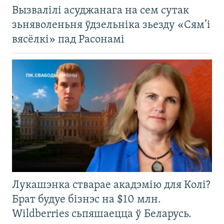
Вызвалілі асуджанага на сем сутак
зьняволеньня ўдзельніка зьезду «Сям’і
вясёлкі» пад Расонамі
Лукашэнка стварае акадэмію для Колі?
Брат будуе бізнэс на $10 млн.
Wildberries сьпяшаецца ў Беларусь.