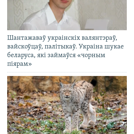
Шантажаваў украінскіх валянтэраў,
вайскоўцаў, палітыкаў. Украіна шукае
беларуса, які займаўся «чорным
піярам»