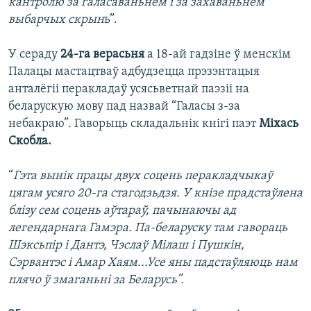
кантролю за галасаваньнем і за захаваньнем
выбарчых скрын
ь”.
У сераду
24-га верасьня
а 18-ай гадзіне ў менскім
Палацы мастацтваў адбудзецца прэзэнтацыя
анталёгіі перакладаў усясьветнай паэзіі на
беларускую мову пад назвай “Галасы з-за
небакраю”. Гаворыць складальнік кнігі паэт
Міхась
Скобла.
“
Гэта вынік працы двух соцень перакладчыкаў
цягам усяго 20-га стагодзьдзя. У кнізе прадстаўлена
блізу сем соцень аўтараў, пачынаючы ад
легендарнага Гамэра. Па-беларуску там гавораць
Шэксьпір і Дантэ, Чэслаў Мілаш і Пушкін,
Сэрвантэс і Амар Хаям...Усе яны падстаўляюць нам
плячо ў змаганьні за Беларусь”.