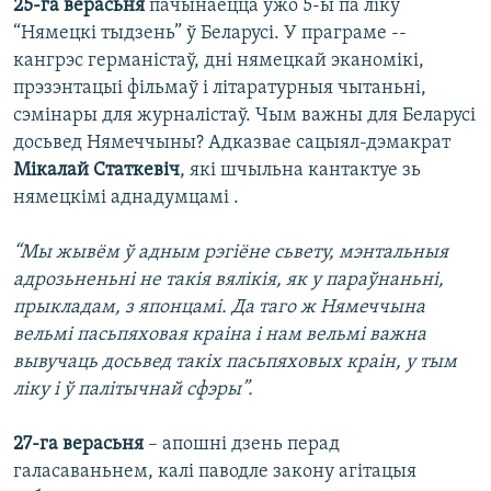
25-га верасьня
пачынаецца ўжо 5-ы па ліку
“Нямецкі тыдзень” ў Беларусі. У праграме --
кангрэс германістаў, дні нямецкай эканомікі,
прэзэнтацыі фільмаў і літаратурныя чытаньні,
сэмінары для журналістаў. Чым важны для Беларусі
досьвед Нямеччыны? Адказвае сацыял-дэмакрат
Мікалай Статкевіч
, які шчыльна кантактуе зь
нямецкімі аднадумцамі .
“Мы жывём ў адным рэгіёне сьвету, мэнтальныя
адрозьненьні не такія вялікія, як у параўнаньні,
прыкладам, з японцамі. Да таго ж Нямеччына
вельмі пасьпяховая краіна і нам вельмі важна
вывучаць досьвед такіх пасьпяховых краін, у тым
ліку і ў палітычнай сфэры”.
27-га верасьня
– апошні дзень перад
галасаваньнем, калі паводле закону агітацыя