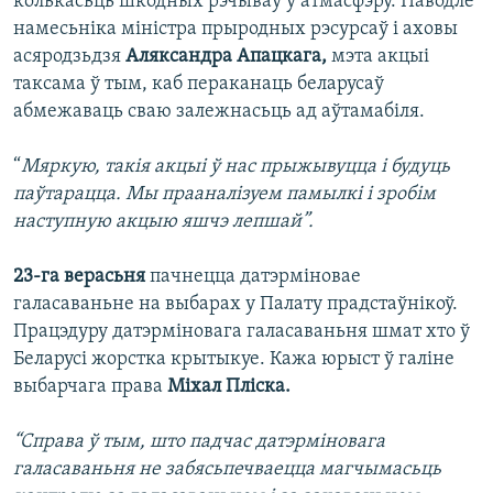
колькасьць шкодных рэчываў у атмасфэру. Паводле
намесьніка міністра прыродных рэсурсаў і аховы
асяродзьдзя
Аляксандра Апацкага,
мэта акцыі
таксама ў тым, каб пераканаць беларусаў
абмежаваць сваю залежнасьць ад аўтамабіля.
“
Мяркую, такія акцыі ў нас прыжывуцца і будуць
паўтарацца. Мы прааналізуем памылкі і зробім
наступную акцыю яшчэ лепшай”.
23-га верасьня
пачнецца датэрміновае
галасаваньне на выбарах у Палату прадстаўнікоў.
Працэдуру датэрміновага галасаваньня шмат хто ў
Беларусі жорстка крытыкуе. Кажа юрыст ў галіне
выбарчага права
Міхал Пліска.
“Справа ў тым, што падчас датэрміновага
галасаваньня не забясьпечваецца магчымасьць