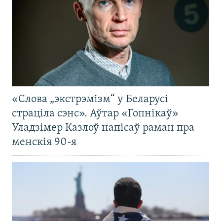
«Слова „экстрэмізм“ у Беларусі
страціла сэнс». Аўтар «Гопнікаў»
Уладзімер Казлоў напісаў раман пра
менскія 90-я