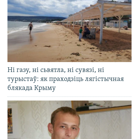
Ні газу, ні сьвятла, ні сувязі, ні
турыстаў: як праходзіць лягістычная
блякада Крыму