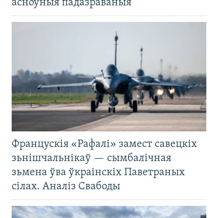
асноўныя падазраваныя
Францускія «Рафалі» замест савецкіх
зьнішчальнікаў — сымбалічная
зьмена ўва ўкраінскіх Паветраных
сілах. Аналіз Свабоды