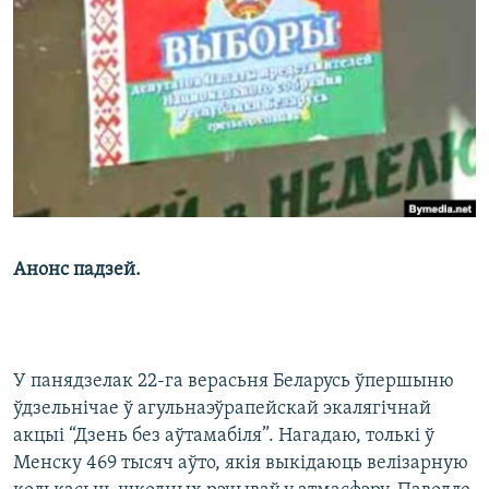
КУЛЬТУРА
МОВА
КАЛЯНДАР
НА ХВАЛЯХ СВАБОДЫ
Анонс падзей.
У панядзелак 22-га верасьня Беларусь ўпершыню
ўдзельнічае ў агульнаэўрапейскай экалягічнай
акцыі “Дзень без аўтамабіля”. Нагадаю, толькі ў
Менску 469 тысяч аўто, якія выкідаюць велізарную