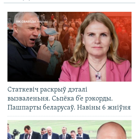
Статкевіч раскрыў дэталі
вызваленьня. Сьпёка б’е рэкорды.
Пашпарты беларусаў. Навіны 6 жніўня