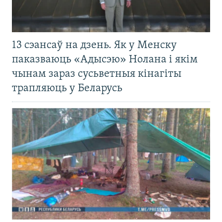
13 сэансаў на дзень. Як у Менску
паказваюць «Адысэю» Нолана і якім
чынам зараз сусьветныя кінагіты
трапляюць у Беларусь