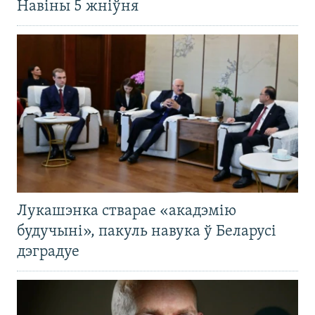
Навіны 5 жніўня
Лукашэнка стварае «акадэмію
будучыні», пакуль навука ў Беларусі
дэградуе