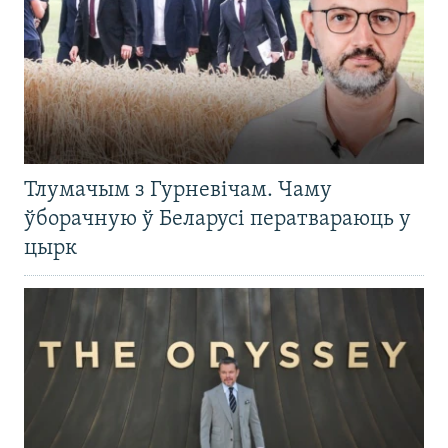
Тлумачым з Гурневічам. Чаму
ўборачную ў Беларусі ператвараюць у
цырк