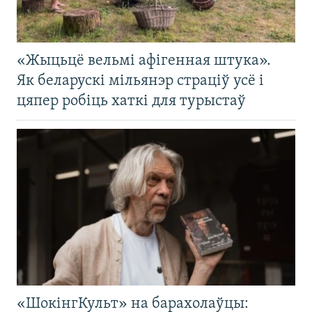
«Жыцьцё вельмі афігенная штука».
Як беларускі мільянэр страціў усё і
цяпер робіць хаткі для турыстаў
«ШокінгКульт» на барахолаўцы: