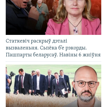
Статкевіч раскрыў дэталі
вызваленьня. Сьпёка б’е рэкорды.
Пашпарты беларусаў. Навіны 6 жніўня