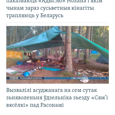
паказваюць «Адысэю» Нолана і якім
чынам зараз сусьветныя кінагіты
трапляюць у Беларусь
Вызвалілі асуджанага на сем сутак
зьняволеньня ўдзельніка зьезду «Сям’і
вясёлкі» пад Расонамі