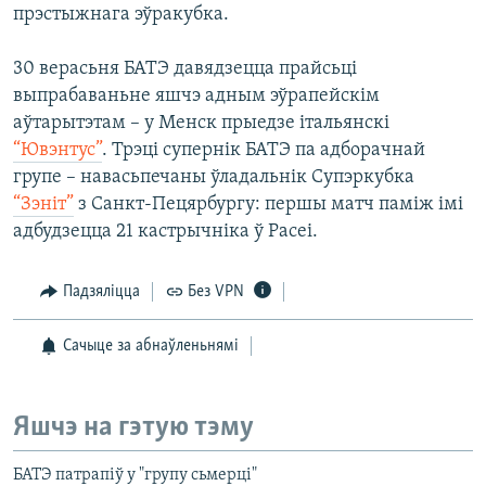
прэстыжнага эўракубка.
30 верасьня БАТЭ давядзецца прайсьці
выпрабаваньне яшчэ адным эўрапейскім
аўтарытэтам – у Менск прыедзе італьянскі
“Ювэнтус”
. Трэці супернік БАТЭ па адборачнай
групе – навасьпечаны ўладальнік Супэркубка
“Зэніт”
з Санкт-Пецярбургу: першы матч паміж імі
адбудзецца 21 кастрычніка ў Расеі.
Падзяліцца
Без VPN
Сачыце за абнаўленьнямі
Яшчэ на гэтую тэму
БАТЭ патрапіў у "групу сьмерці"