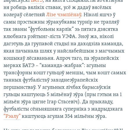
Барысаўскі
БАТЭ
, на якога спэцыялісты аб'ектыўна
ня робяць вялікіх ставак, усё ж дадаў вясёлых
колераў сёлетняй
Лізе чэмпіёнаў
. Ніколі яшчэ ў
самы прэстыжны эўракубкавы турнір не трапляў
так званы “футбольны карлік” зь пятага дзясятка
клюбнага рэйтынг-ліста УЭФА. Зноў жа, ніколі
дагэтуль да групавой стадыі на даходзіла каманда,
якая пачынала шлях у найслабейшым з магчымых
кошыкаў лёсаваньня. Апроч таго, па эўрапейскіх
мерках БАТЭ – “каманда-жабрак”: агульны
трансфэрны кошт гульцоў меншы, чым кошт самых
танных футбалістаў заходнеэўрапейскіх
першынстваў. У агульных лічбах барысаўскія
гульцы каштуюць 5 мільёнаў эўра (пры гэтым на 1
мільён эўра цягне Ігар Стасевіч). Да прыкладу,
футбалісты сёньняшняга суперніка з мадрыдзкага
“Рэалу”
каштуюць агулам 354 мільёны эўра.