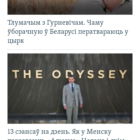
Тлумачым з Гурневічам. Чаму
ўборачную ў Беларусі ператвараюць у
цырк
13 сэансаў на дзень. Як у Менску