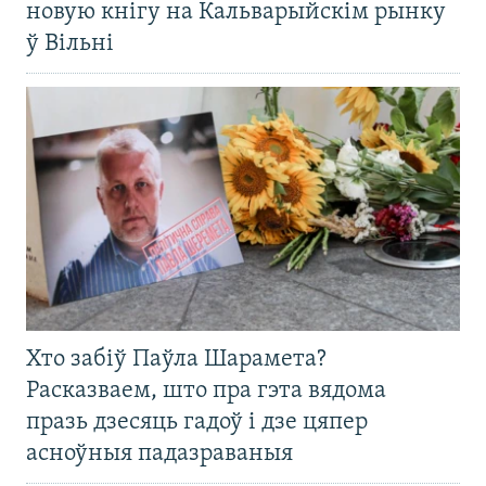
новую кнігу на Кальварыйскім рынку
ў Вільні
Хто забіў Паўла Шарамета?
Расказваем, што пра гэта вядома
празь дзесяць гадоў і дзе цяпер
асноўныя падазраваныя