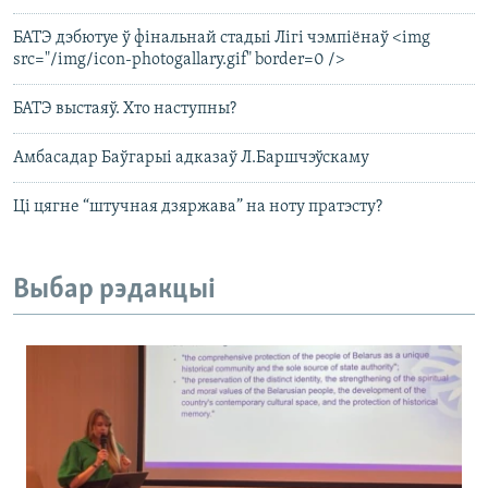
БАТЭ дэбютуе ў фінальнай стадыі Лігі чэмпіёнаў <img
src="/img/icon-photogallary.gif" border=0 />
БАТЭ выстаяў. Хто наступны?
Амбасадар Баўгарыі адказаў Л.Баршчэўскаму
Ці цягне “штучная дзяржава” на ноту пратэсту?
Выбар рэдакцыі