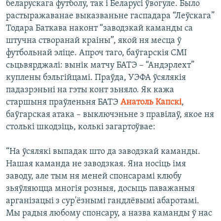
беларускага футболу, так і Беларусі ўвогуле. Было
растыражаванае выказваньне гаспадара “Леўскага”
Тодара Баткава наконт “заводзкай каманды са
штучна створанай краіны”, якой ня месца ў
футбольнай эліце. Апроч таго, баўгарскія СМІ
сьцьвярджалі: вынік матчу БАТЭ – “Андэрлехт”
куплены бэльгійцамі. Праўда, УЭФА ўсялякія
падазрэньні на гэты конт зьняло. Як кажа
старшыня праўленьня БАТЭ
Анатоль Капскі
,
баўгарская атака – выключэньне з правілаў, якое ня
столькі шкодзіць, колькі загартоўвае:
“На ўсялякі выпадак што да заводзкай каманды.
Нашая каманда не заводзкая. Яна носіць імя
заводу, але тым ня меней спонсарамі клюбу
зьяўляюцца многія розныя, досыць паважаныя
арганізацыі з сур'ёзнымі гандлёвымі абаротамі.
Мы радыя любому спонсару, а назва каманды ў нас