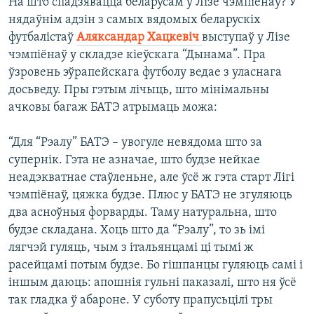
На што спадзявацца беларусам у Лізе чэмпіёнаў? У
нядаўнім адзін з самых вядомых беларускіх
футбалістаў
Аляксандар Хацкевіч
выступаў у Лізе
чэмпіёнаў у складзе кіеўскага “Дынама”. Пра
ўзровень эўрапейскага футболу ведае з уласнага
досьведу. Пры гэтым лічыць, што мінімальны
ачковы багаж БАТЭ атрымаць можа:
“Для “Рэалу” БАТЭ – увогуле невядома што за
супернік. Гэта не азначае, што будзе нейкае
неадэкватнае стаўленьне, але ўсё ж гэта старт Лігі
чэмпіёнаў, цяжка будзе. Плюс у БАТЭ не згуляюць
два асноўныя форварды. Таму натуральна, што
будзе складана. Хоць што да “Рэалу”, то зь імі
лягчэй гуляць, чым з італьянцамі ці тымі ж
расейцамі потым будзе. Бо гішпанцы гуляюць самі і
іншым даюць: апошнія гульні паказалі, што ня ўсё
так гладка ў абароне. У суботу прапусьцілі тры