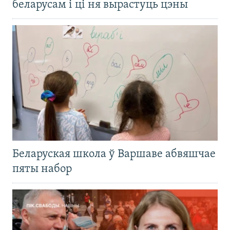
беларусам і ці ня вырастуць цэны
Беларуская школа ў Варшаве абвяшчае
пяты набор