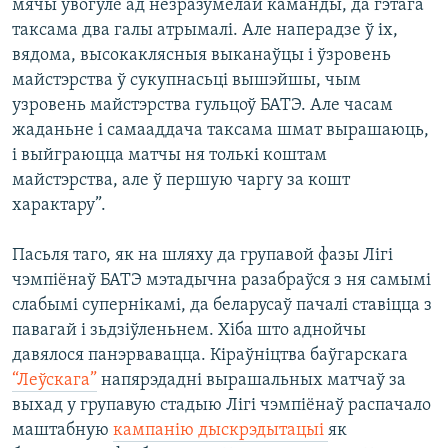
мячы ўвогуле ад незразумелай каманды, да гэтага
таксама два галы атрымалі. Але наперадзе ў іх,
вядома, высокаклясныя выканаўцы і ўзровень
майстэрства ў сукупнасьці вышэйшы, чым
узровень майстэрства гульцоў БАТЭ. Але часам
жаданьне і самааддача таксама шмат вырашаюць,
і выйграюцца матчы ня толькі коштам
майстэрства, але ў першую чаргу за кошт
характару”.
Пасьля таго, як на шляху да групавой фазы Лігі
чэмпіёнаў БАТЭ мэтадычна разабраўся з ня самымі
слабымі супернікамі, да беларусаў пачалі ставіцца з
павагай і зьдзіўленьнем. Хіба што аднойчы
давялося панэрвавацца. Кіраўніцтва баўгарскага
“Леўскага”
напярэдадні вырашальных матчаў за
выхад у групавую стадыю Лігі чэмпіёнаў распачало
маштабную
кампанію дыскрэдытацыі
як