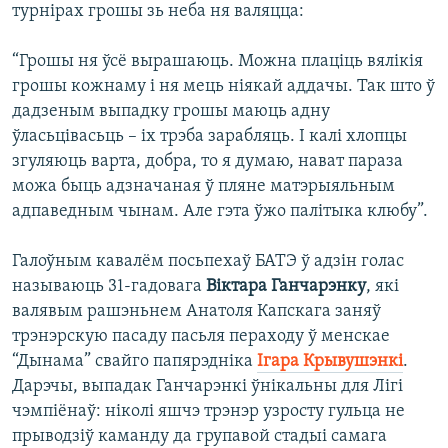
турнірах грошы зь неба ня валяцца:
“Грошы ня ўсё вырашаюць. Можна плаціць вялікія
грошы кожнаму і ня мець ніякай аддачы. Так што ў
дадзеным выпадку грошы маюць адну
ўласьцівасьць – іх трэба зарабляць. І калі хлопцы
згуляюць варта, добра, то я думаю, нават параза
можа быць адзначаная ў пляне матэрыяльным
адпаведным чынам. Але гэта ўжо палітыка клюбу”.
Галоўным кавалём посьпехаў БАТЭ ў адзін голас
называюць 31-гадовага
Віктара Ганчарэнку
, які
валявым рашэньнем Анатоля Капскага заняў
трэнэрскую пасаду пасьля пераходу ў менскае
“Дынама” свайго папярэдніка
Ігара Крывушэнкі
.
Дарэчы, выпадак Ганчарэнкі ўнікальны для Лігі
чэмпіёнаў: ніколі яшчэ трэнэр узросту гульца не
прыводзіў каманду да групавой стадыі самага