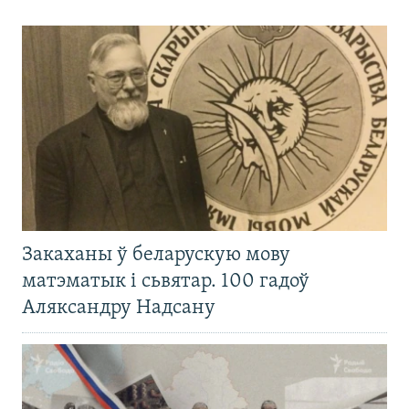
Закаханы ў беларускую мову
матэматык і сьвятар. 100 гадоў
Аляксандру Надсану