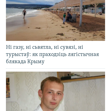
Ні газу, ні сьвятла, ні сувязі, ні
турыстаў: як праходзіць лягістычная
блякада Крыму