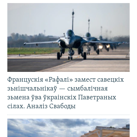
Францускія «Рафалі» замест савецкіх
зьнішчальнікаў — сымбалічная
зьмена ўва ўкраінскіх Паветраных
сілах. Аналіз Свабоды