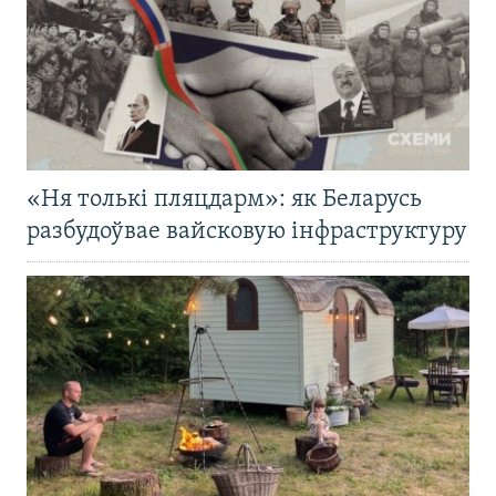
«Ня толькі пляцдарм»: як Беларусь
разбудоўвае вайсковую інфраструктуру