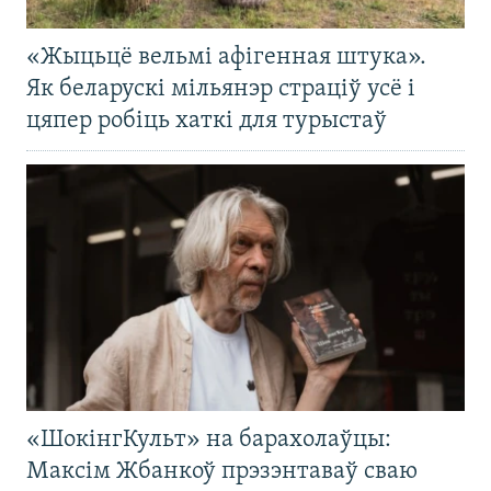
«Жыцьцё вельмі афігенная штука».
Як беларускі мільянэр страціў усё і
цяпер робіць хаткі для турыстаў
«ШокінгКульт» на барахолаўцы:
Максім Жбанкоў прэзэнтаваў сваю