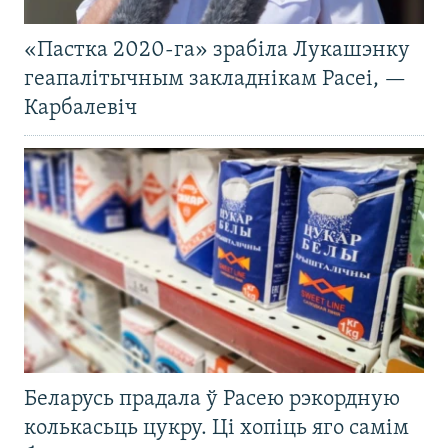
«Пастка 2020-га» зрабіла Лукашэнку
геапалітычным закладнікам Расеі, —
Карбалевіч
Беларусь прадала ў Расею рэкордную
колькасьць цукру. Ці хопіць яго самім