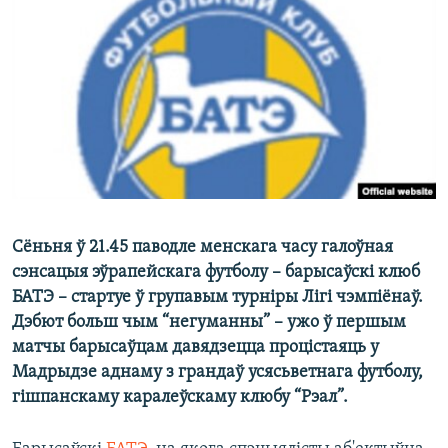
КУЛЬТУРА
МОВА
КАЛЯНДАР
НА ХВАЛЯХ СВАБОДЫ
Сёньня ў 21.45 паводле менскага часу галоўная
сэнсацыя эўрапейскага футболу – барысаўскі клюб
БАТЭ – стартуе ў групавым турніры Лігі чэмпіёнаў.
Дэбют больш чым “негуманны” – ужо ў першым
матчы барысаўцам давядзецца процістаяць у
Мадрыдзе аднаму з грандаў усясьветнага футболу,
гішпанскаму каралеўскаму клюбу “Рэал”.