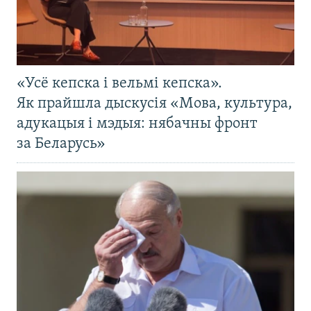
«Усё кепска і вельмі кепска».
Як прайшла дыскусія «Мова, культура,
адукацыя і мэдыя: нябачны фронт
за Беларусь»