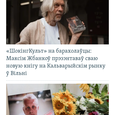
«ШокінгКульт» на барахолаўцы:
Максім Жбанкоў прэзэнтаваў сваю
новую кнігу на Кальварыйскім рынку
ў Вільні