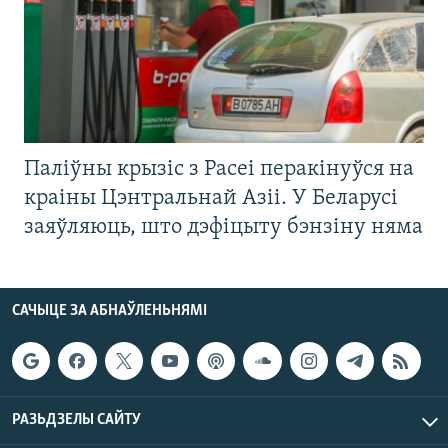
Паліўны крызіс з Расеі перакінуўся на
краіны Цэнтральнай Азіі. У Беларусі
заяўляюць, што дэфіцыту бэнзіну няма
САЧЫЦЕ ЗА АБНАЎЛЕНЬНЯМІ
РАЗЬДЗЕЛЫ САЙТУ