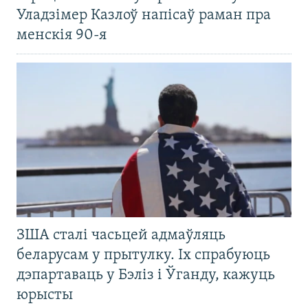
Уладзімер Казлоў напісаў раман пра
менскія 90-я
ЗША сталі часьцей адмаўляць
беларусам у прытулку. Іх спрабуюць
дэпартаваць у Бэліз і Ўганду, кажуць
юрысты