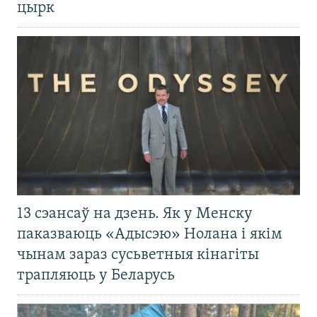
цырк
13 сэансаў на дзень. Як у Менску
паказваюць «Адысэю» Нолана і якім
чынам зараз сусьветныя кінагіты
трапляюць у Беларусь