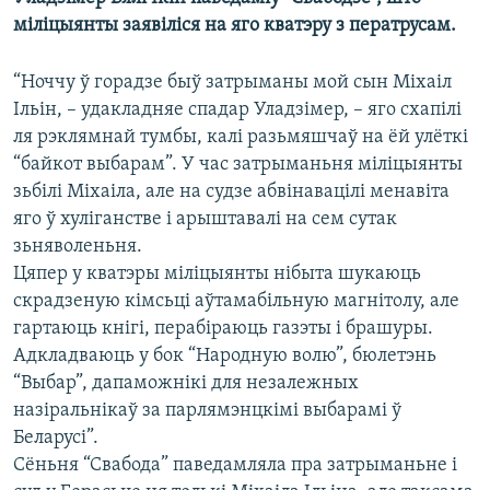
КУЛЬТУРА
МОВА
міліцыянты заявіліся на яго кватэру з ператрусам.
КАЛЯНДАР
НА ХВАЛЯХ СВАБОДЫ
“Ноччу ў горадзе быў затрыманы мой сын Міхаіл
Ільін, – удакладняе спадар Уладзімер, – яго схапілі
ля рэклямнай тумбы, калі разьмяшчаў на ёй улёткі
“байкот выбарам”. У час затрыманьня міліцыянты
зьбілі Міхаіла, але на судзе абвінавацілі менавіта
яго ў хуліганстве і арыштавалі на сем сутак
зьняволеньня.
Цяпер у кватэры міліцыянты нібыта шукаюць
скрадзеную кімсьці аўтамабільную магнітолу, але
гартаюць кнігі, перабіраюць газэты і брашуры.
Адкладваюць у бок “Народную волю”, бюлетэнь
“Выбар”, дапаможнікі для незалежных
назіральнікаў за парлямэнцкімі выбарамі ў
Беларусі”.
Сёньня “Свабода” паведамляла пра затрыманьне і