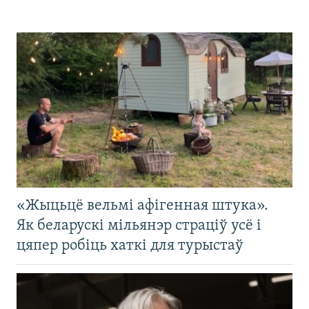
«Жыцьцё вельмі афігенная штука».
Як беларускі мільянэр страціў усё і
цяпер робіць хаткі для турыстаў