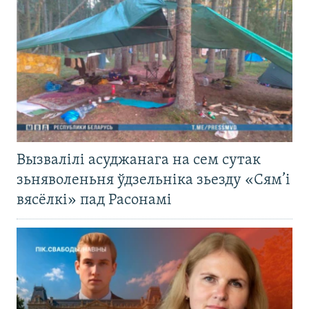
Вызвалілі асуджанага на сем сутак
зьняволеньня ўдзельніка зьезду «Сям’і
вясёлкі» пад Расонамі