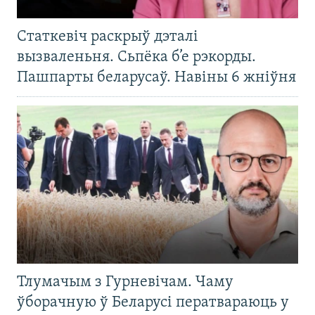
Статкевіч раскрыў дэталі
вызваленьня. Сьпёка б’е рэкорды.
Пашпарты беларусаў. Навіны 6 жніўня
Тлумачым з Гурневічам. Чаму
ўборачную ў Беларусі ператвараюць у