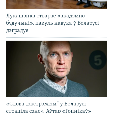
Лукашэнка стварае «акадэмію
будучыні», пакуль навука ў Беларусі
дэградуе
«Слова „экстрэмізм“ у Беларусі
страціла сэнс». Аўтар «Гопнікаў»