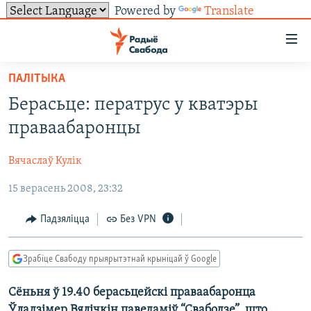
Powered by
Translate
Лінкі
ўнівэрсальнага
доступу
ПАЛІТЫКА
НАВІНЫ
Перайсьці
Берасьце: ператрус у кватэры
да
ТОЛЬКІ НА СВАБОДЗЕ
УСЕ НАВІНЫ
праваабаронцы
галоўнага
СУВЯЗЬ
ВІДЭА І ФОТА
ТЭСТЫ
зьместу
Вячаслаў Кулік
Перайсьці
ПАДПІСАЦЦА
ЛЮДЗІ
БЛОГІ
АБЫСЬЦІ БЛЯКАВАНЬНЕ
да
15 верасень 2008, 23:32
ПАЛІТЫКА
ГІСТОРЫЯ НА СВАБОДЗЕ
ПАДЗЯЛІЦЦА ІНФАРМАЦЫЯЙ
RSS
галоўнай
САЧЫЦЕ ЗА АБНАЎЛЕНЬНЯМІ
навігацыі
ЭКАНОМІКА
ПАДКАСТЫ
ПАДКАСТЫ
Падзяліцца
Без VPN
Перайсьці
ВАЙНА
КНІГІ
FACEBOOK
да
Зрабіце Свабоду прыярытэтнай крыніцай ў Google
БЕЛАРУСЫ НА ВАЙНЕ
АЎДЫЁКНІГІ
TWITTER
пошуку
Сёньня ў 19.40 берасьцейскі праваабаронца
ПАЛІТВЯЗЬНІ
PREMIUM
Усе сайты РС/РСЭ
Ўладзімер Вялічкін паведаміў “Свабодзе”, што