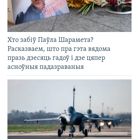
Хто забіў Паўла Шарамета?
Расказваем, што пра гэта вядома
празь дзесяць гадоў і дзе цяпер
асноўныя падазраваныя