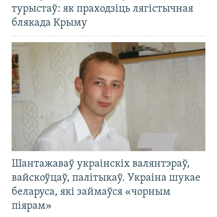
турыстаў: як праходзіць лягістычная
блякада Крыму
Шантажаваў украінскіх валянтэраў,
вайскоўцаў, палітыкаў. Украіна шукае
беларуса, які займаўся «чорным
піярам»