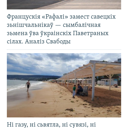
Францускія «Рафалі» замест савецкіх
зьнішчальнікаў — сымбалічная
зьмена ўва ўкраінскіх Паветраных
сілах. Аналіз Свабоды
Ні газу, ні сьвятла, ні сувязі, ні