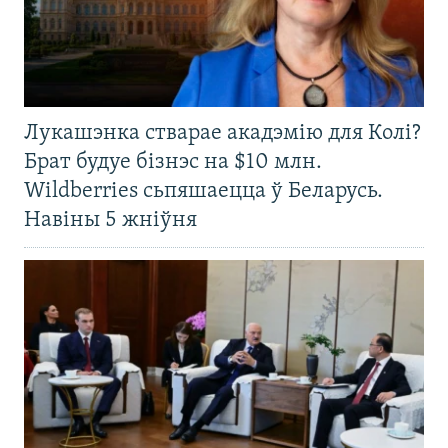
Лукашэнка стварае акадэмію для Колі?
Брат будуе бізнэс на $10 млн.
Wildberries сьпяшаецца ў Беларусь.
Навіны 5 жніўня