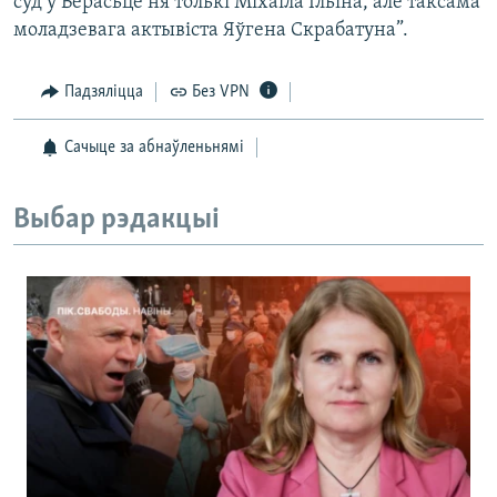
суд у Берасьце ня толькі Міхаіла Ільіна, але таксама
моладзевага актывіста Яўгена Скрабатуна”.
Падзяліцца
Без VPN
Сачыце за абнаўленьнямі
Выбар рэдакцыі