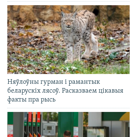
Няўлоўны гурман і рамантык
беларускіх лясоў. Расказваем цікавыя
факты пра рысь