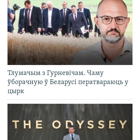
Тлумачым з Гурневічам. Чаму
ўборачную ў Беларусі ператвараюць у
цырк