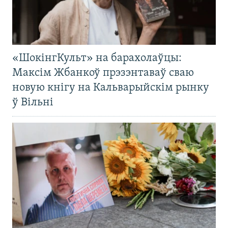
«ШокінгКульт» на барахолаўцы:
Максім Жбанкоў прэзэнтаваў сваю
новую кнігу на Кальварыйскім рынку
ў Вільні