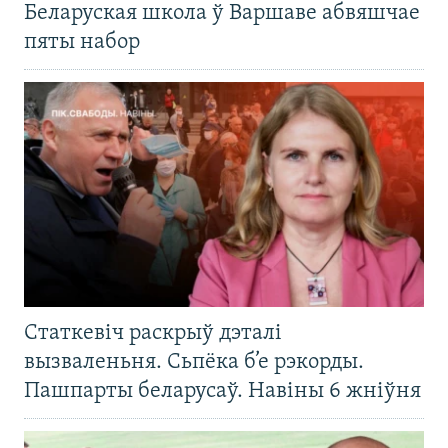
Беларуская школа ў Варшаве абвяшчае
пяты набор
Статкевіч раскрыў дэталі
вызваленьня. Сьпёка б’е рэкорды.
Пашпарты беларусаў. Навіны 6 жніўня