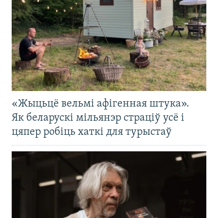
«Жыцьцё вельмі афігенная штука».
Як беларускі мільянэр страціў усё і
цяпер робіць хаткі для турыстаў