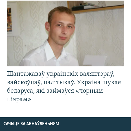
Шантажаваў украінскіх валянтэраў,
вайскоўцаў, палітыкаў. Украіна шукае
беларуса, які займаўся «чорным
піярам»
САЧЫЦЕ ЗА АБНАЎЛЕНЬНЯМІ