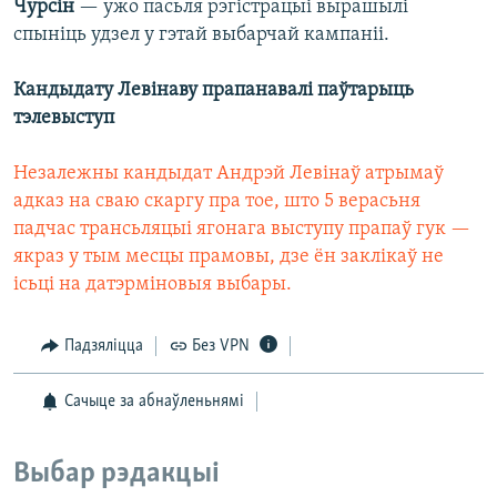
Чурсін
— ужо пасьля рэгістрацыі вырашылі
спыніць удзел у гэтай выбарчай кампаніі.
Кандыдату Левінаву прапанавалі паўтарыць
тэлевыступ
Незалежны кандыдат Андрэй Левінаў атрымаў
адказ на сваю скаргу пра тое, што 5 верасьня
падчас трансьляцыі ягонага выступу прапаў гук —
якраз у тым месцы прамовы, дзе ён заклікаў не
ісьці на датэрміновыя выбары.
Падзяліцца
Без VPN
Сачыце за абнаўленьнямі
Выбар рэдакцыі