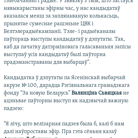
тэлебачаньні і радыё. У зьвязку з тым, што застаўся
нявыкарыстаны эфірны час, у нас кандыдатаў
аказалася менш за заплянаваную колькасьць,
прынятае сумеснае рашэньне ЦВК і
Белтэлерадыёкампаніі. Тэле- і радыёканалы
паўтораць выступы кандыдатаў у дэпутаты. Так,
каб да пачатку датэрміновага галасаваньня запісы
выступаў усіх кандыдатаў былі паўторна
прадэманстраваны для выбарцаў”.
Кандыдатка ў дэпутаты па Ясенінскай выбарчай
акрузе № 100, дарадца Рэгіянальнага грамадзкага
фонду “За новую Беларусь”
Валянціна Сьвяцкая
не
ацэньвае паўторны выступ як надзвычай важную
падзею:
“Я лічу, што велізарная падзея была б, калі б нам
далі наўпроставы эфір. Пра гэта сёньня казаў