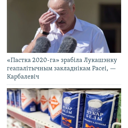
«Пастка 2020-га» зрабіла Лукашэнку
геапалітычным закладнікам Расеі, —
Карбалевіч