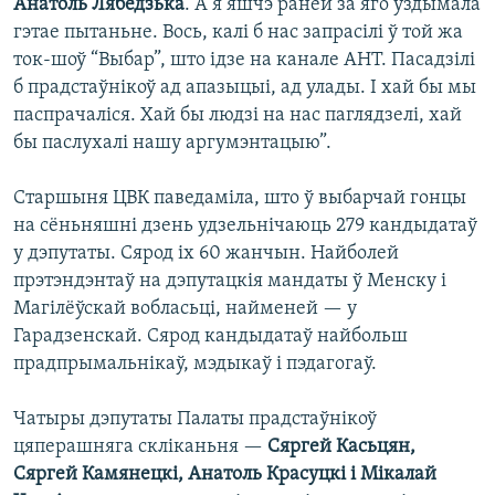
Анатоль Лябедзька
. А я яшчэ раней за яго ўздымала
гэтае пытаньне. Вось, калі б нас запрасілі ў той жа
ток-шоў “Выбар”, што ідзе на канале АНТ. Пасадзілі
б прадстаўнікоў ад апазыцыі, ад улады. І хай бы мы
паспрачаліся. Хай бы людзі на нас паглядзелі, хай
бы паслухалі нашу аргумэнтацыю”.
Старшыня ЦВК паведаміла, што ў выбарчай гонцы
на сёньняшні дзень удзельнічаюць 279 кандыдатаў
у дэпутаты. Сярод іх 60 жанчын. Найболей
прэтэндэнтаў на дэпутацкія мандаты ў Менску і
Магілёўскай вобласьці, найменей — у
Гарадзенскай. Сярод кандыдатаў найбольш
прадпрымальнікаў, мэдыкаў і пэдагогаў.
Чатыры дэпутаты Палаты прадстаўнікоў
цяперашняга скліканьня —
Сяргей Касьцян,
Сяргей Камянецкі, Анатоль Красуцкі і Мікалай