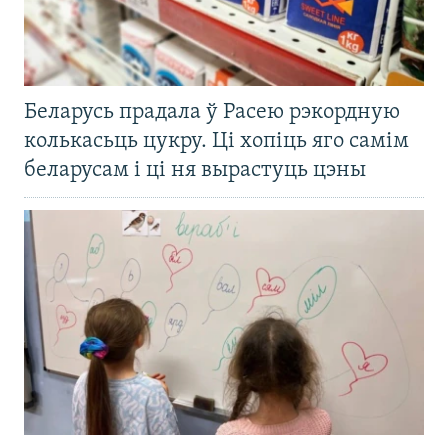
Беларусь прадала ў Расею рэкордную
колькасьць цукру. Ці хопіць яго самім
беларусам і ці ня вырастуць цэны