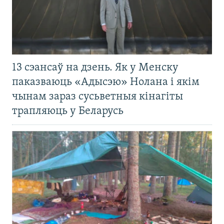
13 сэансаў на дзень. Як у Менску
паказваюць «Адысэю» Нолана і якім
чынам зараз сусьветныя кінагіты
трапляюць у Беларусь