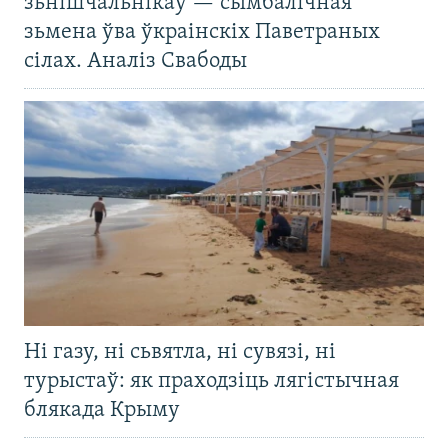
зьнішчальнікаў — сымбалічная
зьмена ўва ўкраінскіх Паветраных
сілах. Аналіз Свабоды
Ні газу, ні сьвятла, ні сувязі, ні
турыстаў: як праходзіць лягістычная
блякада Крыму