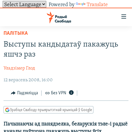
Powered by
Translate
Лінкі
ўнівэрсальнага
доступу
ПАЛІТЫКА
НАВІНЫ
Перайсьці
Выступы кандыдатаў пакажуць
да
ТОЛЬКІ НА СВАБОДЗЕ
УСЕ НАВІНЫ
яшчэ раз
галоўнага
СУВЯЗЬ
ВІДЭА І ФОТА
ТЭСТЫ
зьместу
Уладзімер Глод
Перайсьці
ПАДПІСАЦЦА
ЛЮДЗІ
БЛОГІ
АБЫСЬЦІ БЛЯКАВАНЬНЕ
да
12 верасень 2008, 16:00
ПАЛІТЫКА
ГІСТОРЫЯ НА СВАБОДЗЕ
ПАДЗЯЛІЦЦА ІНФАРМАЦЫЯЙ
RSS
галоўнай
САЧЫЦЕ ЗА АБНАЎЛЕНЬНЯМІ
навігацыі
ЭКАНОМІКА
ПАДКАСТЫ
ПАДКАСТЫ
Падзяліцца
Без VPN
Перайсьці
ВАЙНА
КНІГІ
FACEBOOK
да
Зрабіце Свабоду прыярытэтнай крыніцай ў Google
БЕЛАРУСЫ НА ВАЙНЕ
АЎДЫЁКНІГІ
TWITTER
пошуку
Пачынаючы ад панядзелка, беларускія тэле-і радыё
ПАЛІТВЯЗЬНІ
PREMIUM
Усе сайты РС/РСЭ
каналы паўторна пакажуць выступы ўсіх