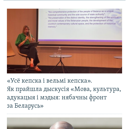
«Усё кепска і вельмі кепска».
Як прайшла дыскусія «Мова, культура,
адукацыя і мэдыя: нябачны фронт
за Беларусь»