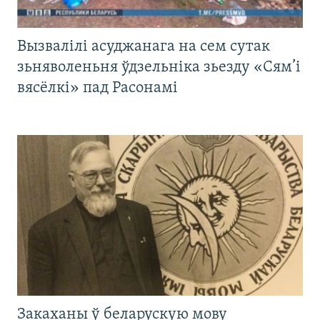
Вызвалілі асуджанага на сем сутак
зьняволеньня ўдзельніка зьезду «Сям’і
вясёлкі» пад Расонамі
Закаханы ў беларускую мову