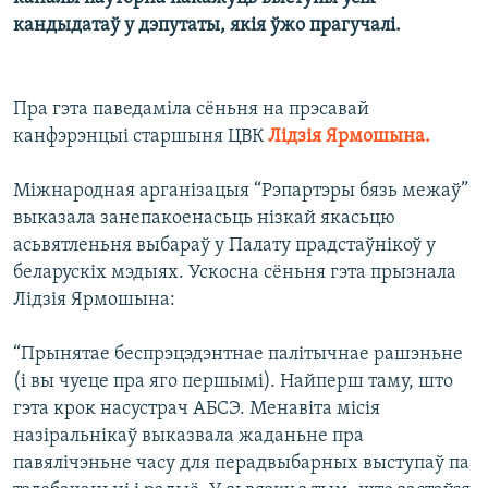
КУЛЬТУРА
МОВА
кандыдатаў у дэпутаты, якія ўжо прагучалі.
КАЛЯНДАР
НА ХВАЛЯХ СВАБОДЫ
Пра гэта паведаміла сёньня на прэсавай
канфэрэнцыі старшыня ЦВК
Лідзія Ярмошына.
Міжнародная арганізацыя “Рэпартэры бязь межаў”
выказала занепакоенасьць нізкай якасьцю
асьвятленьня выбараў у Палату прадстаўнікоў у
беларускіх мэдыях. Ускосна сёньня гэта прызнала
Лідзія Ярмошына:
“Прынятае беспрэцэдэнтнае палітычнае рашэньне
(і вы чуеце пра яго першымі). Найперш таму, што
гэта крок насустрач АБСЭ. Менавіта місія
назіральнікаў выказвала жаданьне пра
павялічэньне часу для перадвыбарных выступаў па