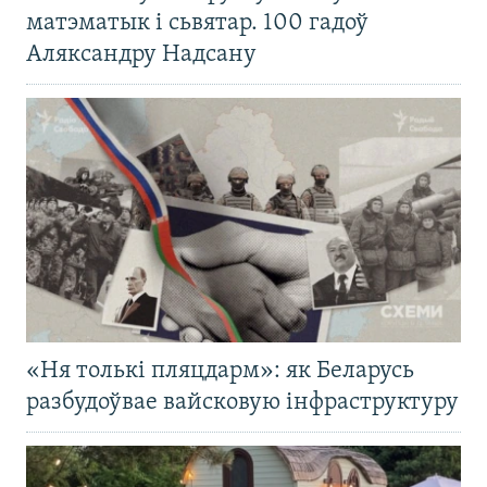
матэматык і сьвятар. 100 гадоў
Аляксандру Надсану
«Ня толькі пляцдарм»: як Беларусь
разбудоўвае вайсковую інфраструктуру