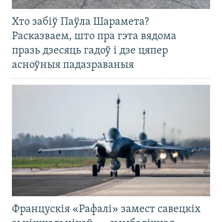
Хто забіў Паўла Шарамета?
Расказваем, што пра гэта вядома
празь дзесяць гадоў і дзе цяпер
асноўныя падазраваныя
Францускія «Рафалі» замест савецкіх