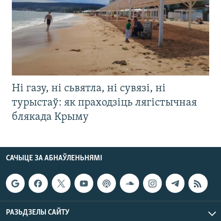
Ні газу, ні сьвятла, ні сувязі, ні
турыстаў: як праходзіць лягістычная
блякада Крыму
САЧЫЦЕ ЗА АБНАЎЛЕНЬНЯМІ
РАЗЬДЗЕЛЫ САЙТУ