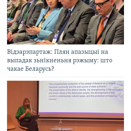
Відэарэпартаж: Плян апазыцыі на
выпадак зьнікненьня рэжыму: што
чакае Беларусь?