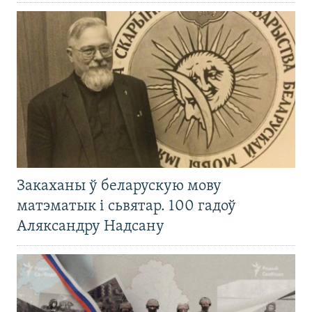
Закаханы ў беларускую мову
матэматык і сьвятар. 100 гадоў
Аляксандру Надсану