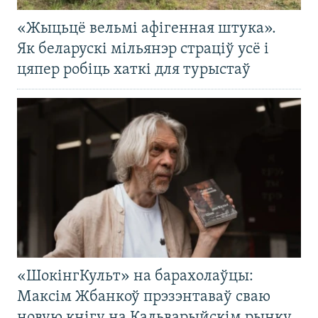
«Жыцьцё вельмі афігенная штука».
Як беларускі мільянэр страціў усё і
цяпер робіць хаткі для турыстаў
«ШокінгКульт» на барахолаўцы:
Максім Жбанкоў прэзэнтаваў сваю
новую кнігу на Кальварыйскім рынку