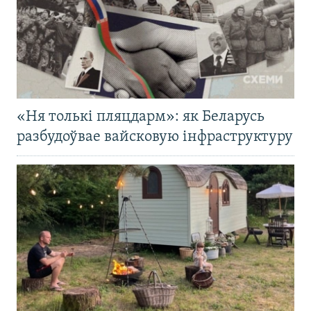
«Ня толькі пляцдарм»: як Беларусь
разбудоўвае вайсковую інфраструктуру