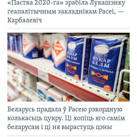
«Пастка 2020-га» зрабіла Лукашэнку
геапалітычным закладнікам Расеі, —
Карбалевіч
Беларусь прадала ў Расею рэкордную
колькасьць цукру. Ці хопіць яго самім
беларусам і ці ня вырастуць цэны