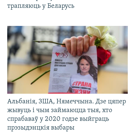
трапляюць у Беларусь
Альбанія, ЗША, Нямеччына. Дзе цяпер
жывуць і чым займаюцца тыя, хто
спрабаваў у 2020 годзе выйграць
прэзыдэнцкія выбары