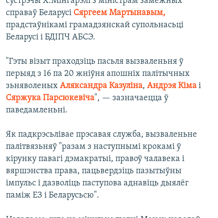
сустрэчы Х.Мінгарэлі з міністрам замежных
справаў Беларусі
Сяргеем Мартынавым,
прадстаўнікамі грамадзянскай супольнасьці
Беларусі і БДІПЧ АБСЭ.
"Гэты візыт праходзіць пасьля вызваленьня ў
перыяд з 16 па 20 жніўня апошніх палітычных
зьняволеных
Аляксандра Казуліна
,
Андрэя Кіма
і
Сяржука Парсюкевіча
", — зазначаецца ў
паведамленьні.
Як падкрэсьлівае прэсавая служба, вызваленьне
палітвязьняў "разам з наступнымі крокамі ў
кірунку павагі дэмакратыі, правоў чалавека і
вяршэнства права, пацьвердзіць пазытыўны
імпульс і дазволіць паступова аднавіць дыялёг
паміж ЕЗ і Беларусьсю".