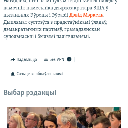
Нагадаем, што на мінулым тыдні Менск наведаў
памочнік намесьніка дзяржсакратара ЗША ў
пытаньнях Эўропы і Эўразіі
Дэвід Мэркель
.
Дыплямат сустрэўся з прадстаўнікамі ўладаў,
дэмакратычных партыяў, грамадзянскай
супольнасьці і былымі палітвязьнямі.
Падзяліцца
Без VPN
Сачыце за абнаўленьнямі
Выбар рэдакцыі