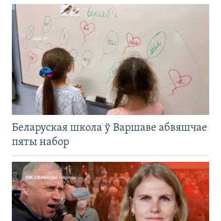
Беларуская школа ў Варшаве абвяшчае
пяты набор