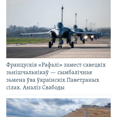
Францускія «Рафалі» замест савецкіх
зьнішчальнікаў — сымбалічная
зьмена ўва ўкраінскіх Паветраных
сілах. Аналіз Свабоды