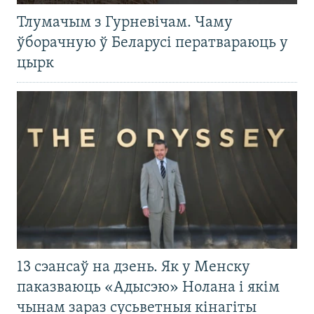
Тлумачым з Гурневічам. Чаму
ўборачную ў Беларусі ператвараюць у
цырк
13 сэансаў на дзень. Як у Менску
паказваюць «Адысэю» Нолана і якім
чынам зараз сусьветныя кінагіты