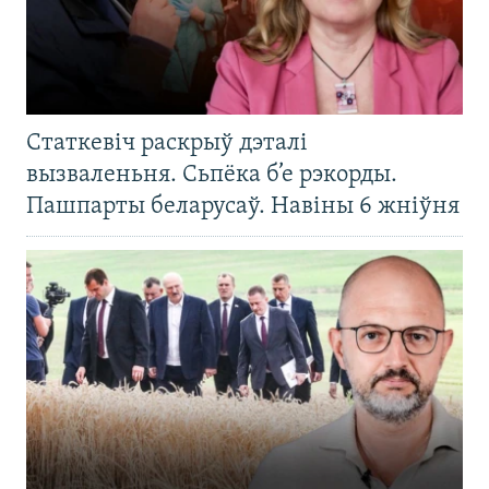
Статкевіч раскрыў дэталі
вызваленьня. Сьпёка б’е рэкорды.
Пашпарты беларусаў. Навіны 6 жніўня