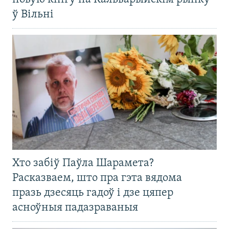
ў Вільні
Хто забіў Паўла Шарамета?
Расказваем, што пра гэта вядома
празь дзесяць гадоў і дзе цяпер
асноўныя падазраваныя