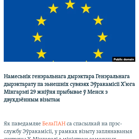
КУЛЬТУРА
МОВА
КАЛЯНДАР
НА ХВАЛЯХ СВАБОДЫ
Намесьнік генэральнага дырэктара Генэральнага
дырэктарату па зьнешніх сувязях Эўракамісіі Х'юга
Мінгарэлі 29 жніўня прыбывае ў Менск з
двухдзённым візытам
Як паведамляе
БелаПАН
са спасылкай на прэс-
службу Эўракамісіі, у рамках візыту заплянаваныя