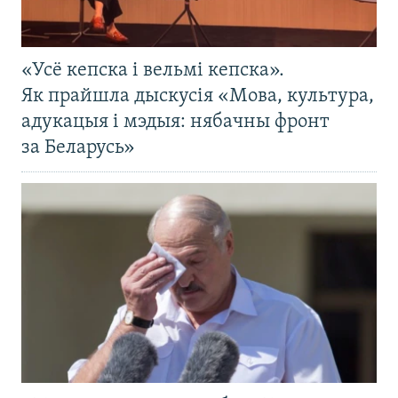
«Усё кепска і вельмі кепска».
Як прайшла дыскусія «Мова, культура,
адукацыя і мэдыя: нябачны фронт
за Беларусь»