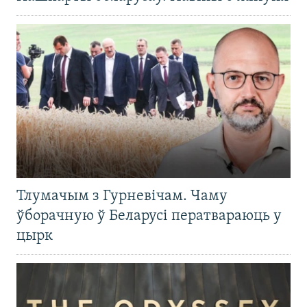
Тлумачым з Гурневічам. Чаму
ўборачную ў Беларусі ператвараюць у
цырк