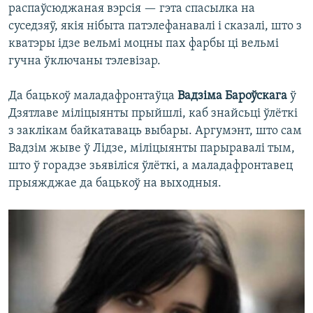
распаўсюджаная вэрсія — гэта спасылка на
суседзяў, якія нібыта патэлефанавалі і сказалі, што з
кватэры ідзе вельмі моцны пах фарбы ці вельмі
гучна ўключаны тэлевізар.
Да бацькоў маладафронтаўца
Вадзіма Бароўскага
ў
Дзятлаве міліцыянты прыйшлі, каб знайсьці ўлёткі
з заклікам байкатаваць выбары. Аргумэнт, што сам
Вадзім жыве ў Лідзе, міліцыянты парыравалі тым,
што ў горадзе зьявіліся ўлёткі, а маладафронтавец
прыяжджае да бацькоў на выходныя.