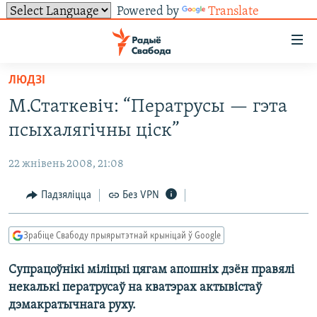
Powered by
Translate
Лінкі
ўнівэрсальнага
доступу
ЛЮДЗІ
НАВІНЫ
Перайсьці
М.Статкевіч: “Ператрусы — гэта
да
ТОЛЬКІ НА СВАБОДЗЕ
УСЕ НАВІНЫ
псыхалягічны ціск”
галоўнага
СУВЯЗЬ
ВІДЭА І ФОТА
ТЭСТЫ
зьместу
22 жнівень 2008, 21:08
Перайсьці
ПАДПІСАЦЦА
ЛЮДЗІ
БЛОГІ
АБЫСЬЦІ БЛЯКАВАНЬНЕ
да
Падзяліцца
Без VPN
ПАЛІТЫКА
ГІСТОРЫЯ НА СВАБОДЗЕ
ПАДЗЯЛІЦЦА ІНФАРМАЦЫЯЙ
RSS
галоўнай
САЧЫЦЕ ЗА АБНАЎЛЕНЬНЯМІ
навігацыі
ЭКАНОМІКА
ПАДКАСТЫ
ПАДКАСТЫ
Зрабіце Свабоду прыярытэтнай крыніцай ў Google
Перайсьці
ВАЙНА
КНІГІ
FACEBOOK
да
Супрацоўнікі міліцыі цягам апошніх дзён правялі
БЕЛАРУСЫ НА ВАЙНЕ
АЎДЫЁКНІГІ
TWITTER
пошуку
некалькі ператрусаў на кватэрах актывістаў
ПАЛІТВЯЗЬНІ
PREMIUM
Усе сайты РС/РСЭ
дэмакратычнага руху.