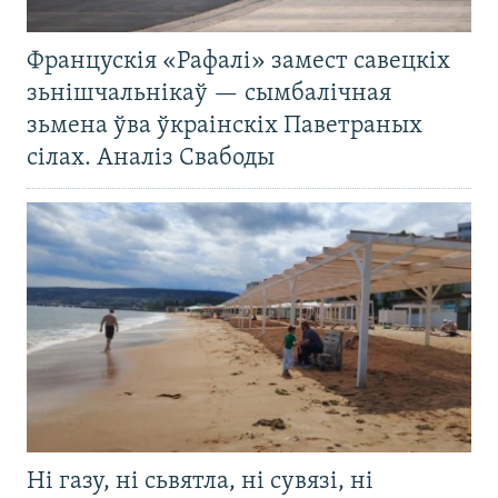
Францускія «Рафалі» замест савецкіх
зьнішчальнікаў — сымбалічная
зьмена ўва ўкраінскіх Паветраных
сілах. Аналіз Свабоды
Ні газу, ні сьвятла, ні сувязі, ні