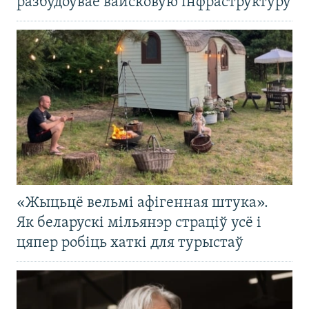
разбудоўвае вайсковую інфраструктуру
«Жыцьцё вельмі афігенная штука».
Як беларускі мільянэр страціў усё і
цяпер робіць хаткі для турыстаў