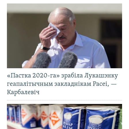
«Пастка 2020-га» зрабіла Лукашэнку
геапалітычным закладнікам Расеі, —
Карбалевіч