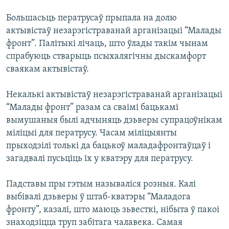
КУЛЬТУРА
МОВА
Большасьць ператрусаў прыпала на долю
КАЛЯНДАР
НА ХВАЛЯХ СВАБОДЫ
актывістаў незарэгістраванай арганізацыі “Малады
фронт”. Палітыкі лічаць, што ўлады такім чынам
спрабуюць стварыць псыхалягічны дыскамфорт
сваякам актывістаў.
Некалькі актывістаў незарэгістраванай арганізацыі
“Малады фронт” разам са сваімі бацькамі
вымушаныя былі адчыняць дзьверы супрацоўнікам
міліцыі для ператрусу. Часам міліцыянты
прыходзілі толькі да бацькоў маладафронтаўцаў і
загадвалі пусьціць іх у кватэру для ператрусу.
Падставы пры гэтым называліся розныя. Калі
выбівалі дзьверы ў штаб-кватэры “Маладога
фронту”, казалі, што маюць зьвесткі, нібыта ў пакоі
знаходзіцца труп забітага чалавека. Самая