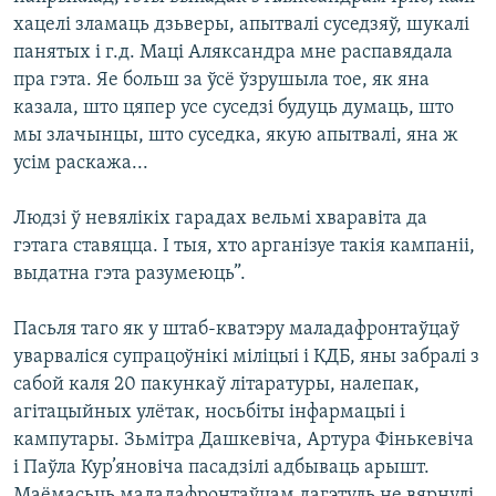
хацелі зламаць дзьверы, апытвалі суседзяў, шукалі
панятых і г.д. Маці Аляксандра мне распавядала
пра гэта. Яе больш за ўсё ўзрушыла тое, як яна
казала, што цяпер усе суседзі будуць думаць, што
мы злачынцы, што суседка, якую апытвалі, яна ж
усім раскажа...
Людзі ў невялікіх гарадах вельмі хваравіта да
гэтага ставяцца. І тыя, хто арганізуе такія кампаніі,
выдатна гэта разумеюць”.
Пасьля таго як у штаб-кватэру маладафронтаўцаў
уварваліся супрацоўнікі міліцыі і КДБ, яны забралі з
сабой каля 20 пакункаў літаратуры, налепак,
агітацыйных улётак, носьбіты інфармацыі і
кампутары. Зьмітра Дашкевіча, Артура Фінькевіча
і Паўла Кур’яновіча пасадзілі адбываць арышт.
Маёмасьць маладафронтаўцам дагэтуль не вярнулі.