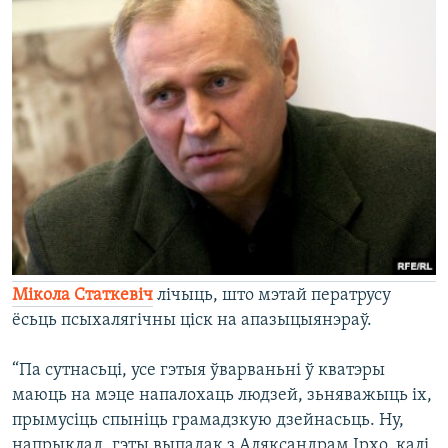
Мікола Статкевіч
лічыць, што мэтай ператрусу
ёсьць псыхалягічны ціск на апазыцыянэраў.
“Па сутнасьці, усе гэтыя ўварваньні ў кватэры
маюць на мэце напалохаць людзей, зьняважыць іх,
прымусіць спыніць грамадзкую дзейнасьць. Ну,
напрыклад, гэты выпадак з Аляксандрам Ірхо, калі