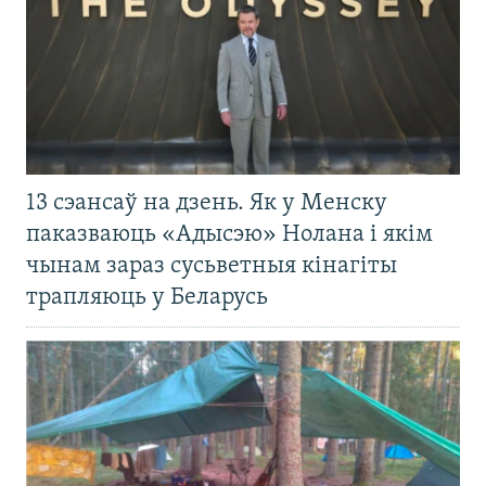
13 сэансаў на дзень. Як у Менску
паказваюць «Адысэю» Нолана і якім
чынам зараз сусьветныя кінагіты
трапляюць у Беларусь