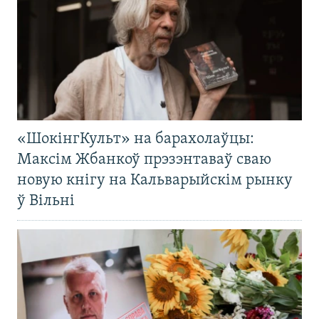
«ШокінгКульт» на барахолаўцы:
Максім Жбанкоў прэзэнтаваў сваю
новую кнігу на Кальварыйскім рынку
ў Вільні