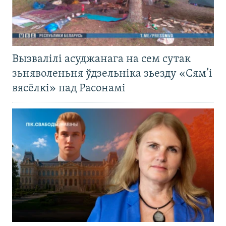
Вызвалілі асуджанага на сем сутак
зьняволеньня ўдзельніка зьезду «Сям’і
вясёлкі» пад Расонамі