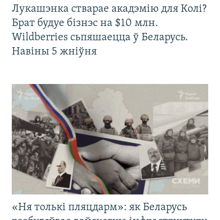
Лукашэнка стварае акадэмію для Колі?
Брат будуе бізнэс на $10 млн.
Wildberries сьпяшаецца ў Беларусь.
Навіны 5 жніўня
«Ня толькі пляцдарм»: як Беларусь