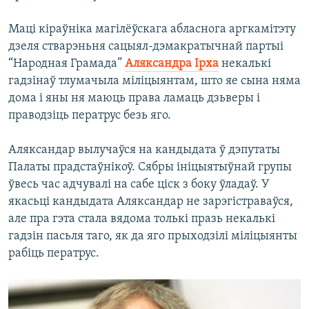
Маці кіраўніка магілёўскага абласнога аргкамітэту
дзеля стварэньня сацыял-дэмакратычнай партыі
“Народная Грамада”
Аляксандра Ірха
некалькі
гадзінаў тлумачыла міліцыянтам, што яе сына няма
дома і яны ня маюць права ламаць дзьверы і
праводзіць ператрус безь яго.
Аляксандар вылучаўся на кандыдата ў дэпутаты
Палаты прадстаўнікоў. Сябры ініцыятыўнай групы
ўвесь час адчувалі на сабе ціск з боку ўладаў. У
якасьці кандыдата Аляксандар не зарэгістраваўся,
але пра гэта стала вядома толькі празь некалькі
гадзін пасьля таго, як да яго прыходзілі міліцыянты
рабіць ператрус.