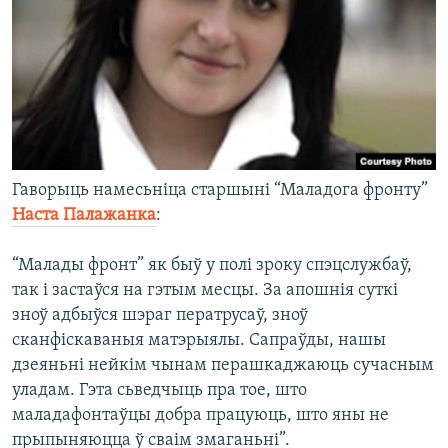
Гаворыць намесьніца старшыні “Маладога фронту”
Наста Палажанка
:
“Малады фронт” як быў у полі зроку спэцслужбаў,
так і застаўся на гэтым месцы. За апошнія суткі
зноў адбыўся шэраг ператрусаў, зноў
сканфіскаваныя матэрыялы. Сапраўды, нашы
дзеяньні нейкім чынам перашкаджаюць сучасным
уладам. Гэта сьведчыць пра тое, што
маладафонтаўцы добра працуюць, што яны не
прыпыняюцца ў сваім змаганьні”.