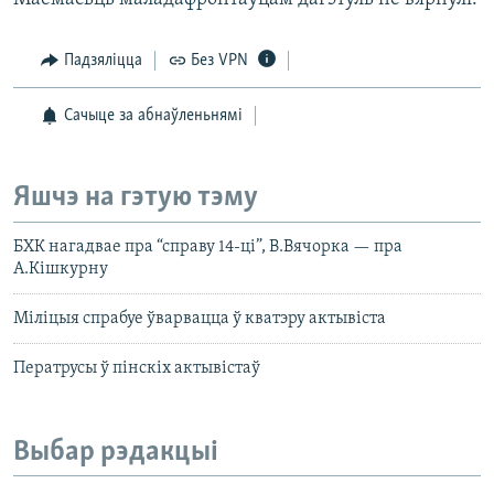
Падзяліцца
Без VPN
Сачыце за абнаўленьнямі
Яшчэ на гэтую тэму
БХК нагадвае пра “справу 14-ці”, В.Вячорка — пра
А.Кішкурну
Міліцыя спрабуе ўварвацца ў кватэру актывіста
Ператрусы ў пінскіх актывістаў
Выбар рэдакцыі