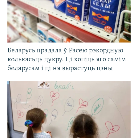
Беларусь прадала ў Расею рэкордную
колькасьць цукру. Ці хопіць яго самім
беларусам і ці ня вырастуць цэны