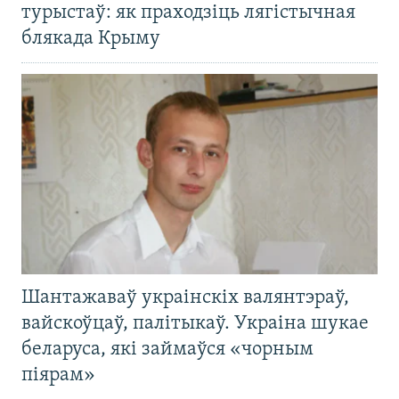
турыстаў: як праходзіць лягістычная
блякада Крыму
Шантажаваў украінскіх валянтэраў,
вайскоўцаў, палітыкаў. Украіна шукае
беларуса, які займаўся «чорным
піярам»