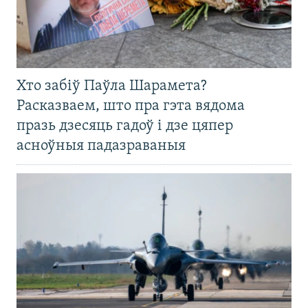
Хто забіў Паўла Шарамета?
Расказваем, што пра гэта вядома
празь дзесяць гадоў і дзе цяпер
асноўныя падазраваныя