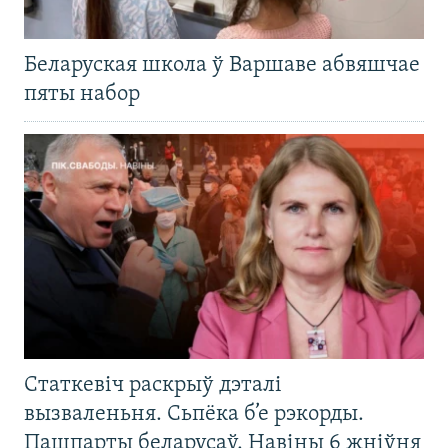
Беларуская школа ў Варшаве абвяшчае
пяты набор
Статкевіч раскрыў дэталі
вызваленьня. Сьпёка б’е рэкорды.
Пашпарты беларусаў. Навіны 6 жніўня