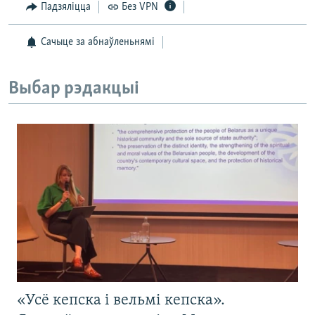
Падзяліцца
Без VPN
Сачыце за абнаўленьнямі
Выбар рэдакцыі
«Усё кепска і вельмі кепска».