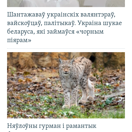
Шантажаваў украінскіх валянтэраў,
вайскоўцаў, палітыкаў. Украіна шукае
беларуса, які займаўся «чорным
піярам»
Няўлоўны гурман і рамантык