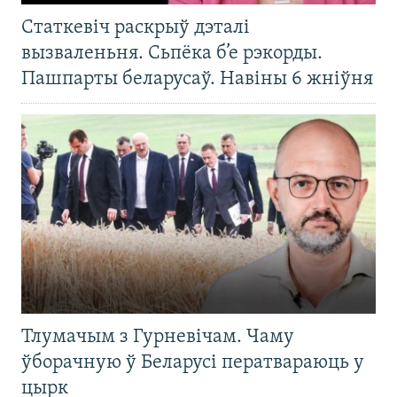
Статкевіч раскрыў дэталі
вызваленьня. Сьпёка б’е рэкорды.
Пашпарты беларусаў. Навіны 6 жніўня
Тлумачым з Гурневічам. Чаму
ўборачную ў Беларусі ператвараюць у
цырк