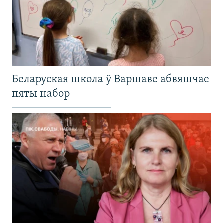
Беларуская школа ў Варшаве абвяшчае
пяты набор