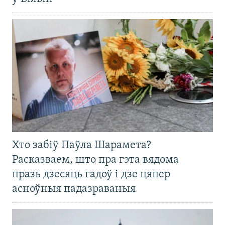
Хто забіў Паўла Шарамета?
Расказваем, што пра гэта вядома
празь дзесяць гадоў і дзе цяпер
асноўныя падазраваныя