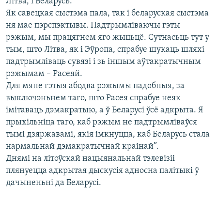
Літва, і Беларусь.
Як савецкая сыстэма пала, так і беларуская сыстэма
ня мае пэрспэктывы. Падтрымліваючы гэты
рэжым, мы працягнем яго жыцьцё. Сутнасьць тут у
тым, што Літва, як і Эўропа, спрабуе шукаць шляхі
падтрымліваць сувязі і зь іншым аўтакратычным
рэжымам – Расеяй.
Для мяне гэтыя абодва рэжымы падобныя, за
выключэньнем таго, што Расея спрабуе неяк
імітаваць дэмакратыю, а ў Беларусі ўсё адкрыта. Я
прыхільніца таго, каб рэжым не падтрымліваўся
тымі дзяржавамі, якія імкнуцца, каб Беларусь стала
нармальнай дэмакратычнай краінай”.
Днямі на літоўскай нацыянальнай тэлевізіі
плянуецца адкрытая дыскусія адносна палітыкі ў
дачыненьні да Беларусі.