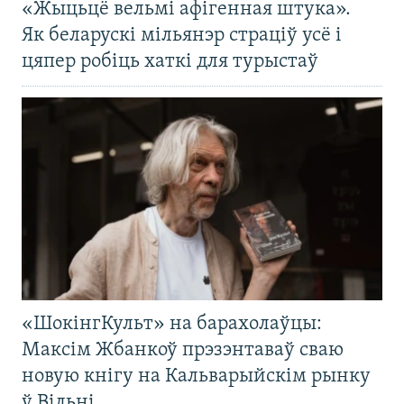
«Жыцьцё вельмі афігенная штука».
Як беларускі мільянэр страціў усё і
цяпер робіць хаткі для турыстаў
«ШокінгКульт» на барахолаўцы:
Максім Жбанкоў прэзэнтаваў сваю
новую кнігу на Кальварыйскім рынку
ў Вільні