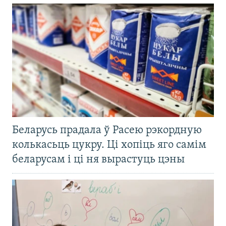
Беларусь прадала ў Расею рэкордную
колькасьць цукру. Ці хопіць яго самім
беларусам і ці ня вырастуць цэны