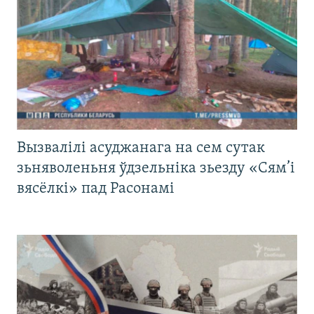
Вызвалілі асуджанага на сем сутак
зьняволеньня ўдзельніка зьезду «Сям’і
вясёлкі» пад Расонамі