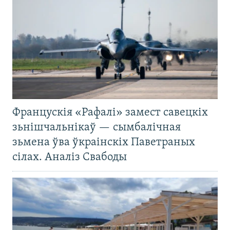
Францускія «Рафалі» замест савецкіх
зьнішчальнікаў — сымбалічная
зьмена ўва ўкраінскіх Паветраных
сілах. Аналіз Свабоды