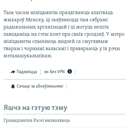
Тым часам міліцыянты працягваюць апытваць
жыхароў Менску, ці зьяўляюцца тыя сябрамі
радыкальных арганізацый і ці могуць нешта
паведаміць на гэты конт пра сваіх суседзяў. У мэтро
міліцыянты спыняюць людзей са смуглявым
тварам і чорнымі валасамі і правяраюць у іх рэчы
мэталашукальнікам.
Падзяліцца
Без VPN
Сачыце за абнаўленьнямі
Яшчэ на гэтую тэму
Грамадзяніна Расеі вызваляюць