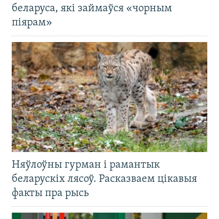
беларуса, які займаўся «чорным
піярам»
Няўлоўны гурман і рамантык
беларускіх лясоў. Расказваем цікавыя
факты пра рысь