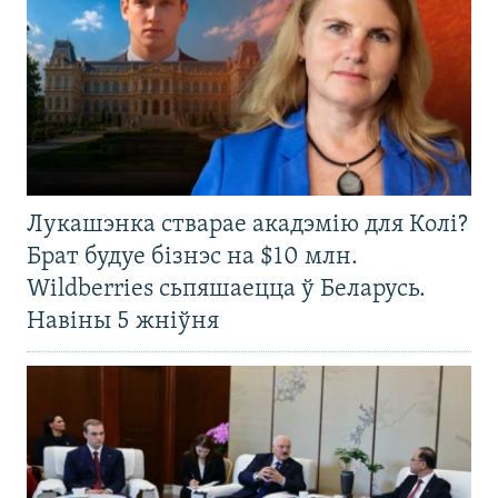
Лукашэнка стварае акадэмію для Колі?
Брат будуе бізнэс на $10 млн.
Wildberries сьпяшаецца ў Беларусь.
Навіны 5 жніўня