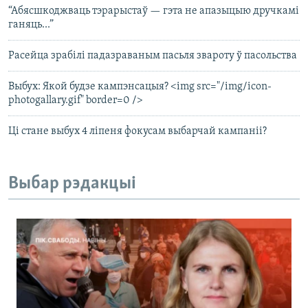
“Абясшкоджваць тэрарыстаў — гэта не апазыцыю дручкамі
ганяць...”
Расейца зрабілі падазраваным пасьля звароту ў пасольства
Выбух: Якой будзе кампэнсацыя? <img src="/img/icon-
photogallary.gif" border=0 />
Ці стане выбух 4 ліпеня фокусам выбарчай кампаніі?
Выбар рэдакцыі