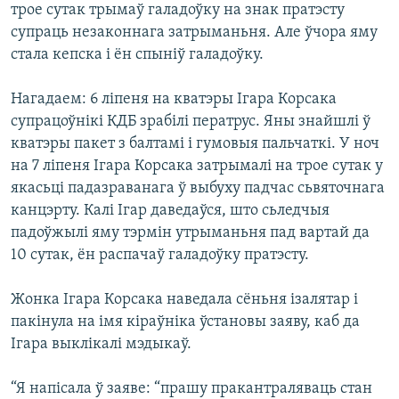
трое сутак трымаў галадоўку на знак пратэсту
супраць незаконнага затрыманьня. Але ўчора яму
стала кепска і ён спыніў галадоўку.
Нагадаем: 6 ліпеня на кватэры Ігара Корсака
супрацоўнікі КДБ зрабілі ператрус. Яны знайшлі ў
кватэры пакет з балтамі і гумовыя пальчаткі. У ноч
на 7 ліпеня Ігара Корсака затрымалі на трое сутак у
якасьці падазраванага ў выбуху падчас сьвяточнага
канцэрту. Калі Ігар даведаўся, што сьледчыя
падоўжылі яму тэрмін утрыманьня пад вартай да
10 сутак, ён распачаў галадоўку пратэсту.
Жонка Ігара Корсака наведала сёньня ізалятар і
пакінула на імя кіраўніка ўстановы заяву, каб да
Ігара выклікалі мэдыкаў.
“Я напісала ў заяве: “прашу пракантраляваць стан