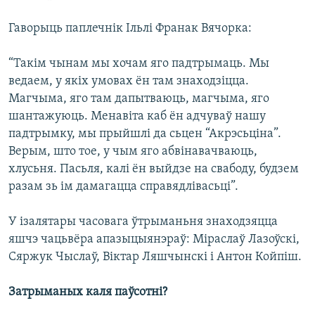
Гаворыць паплечнік Ільлі Франак Вячорка:
“Такім чынам мы хочам яго падтрымаць. Мы
ведаем, у якіх умовах ён там знаходзіцца.
Магчыма, яго там дапытваюць, магчыма, яго
шантажуюць. Менавіта каб ён адчуваў нашу
падтрымку, мы прыйшлі да сьцен “Акрэсьціна”.
Верым, што тое, у чым яго абвінавачваюць,
хлусьня. Пасьля, калі ён выйдзе на свабоду, будзем
разам зь ім дамагацца справядлівасьці”.
У ізалятары часовага ўтрыманьня знаходзяцца
яшчэ чацьвёра апазыцыянэраў: Міраслаў Лазоўскі,
Сяржук Чыслаў, Віктар Ляшчынскі і Антон Койпіш.
Затрыманых каля паўсотні?