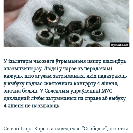
КУЛЬТУРА
МОВА
КАЛЯНДАР
НА ХВАЛЯХ СВАБОДЫ
У ізалятары часовага ўтрыманьня цяпер шасьцёра
апазыцыянэраў. Людзі ў чарзе зь перадачамі
кажуць, што агулам затрыманых, якіх падазраюць
у выбуху падчас сьвяточнага канцэрту 4 ліпеня,
значна больш. У Сьледчым упраўленьні МУС
дакладнай лічбы затрыманых па справе аб выбуху
4 ліпеня не называюць.
Сваякі Ігара Корсака паведамілі “Свабодзе”, што той