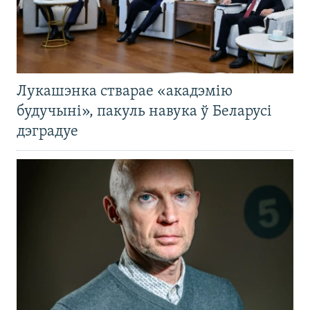
Лукашэнка стварае «акадэмію
будучыні», пакуль навука ў Беларусі
дэградуе