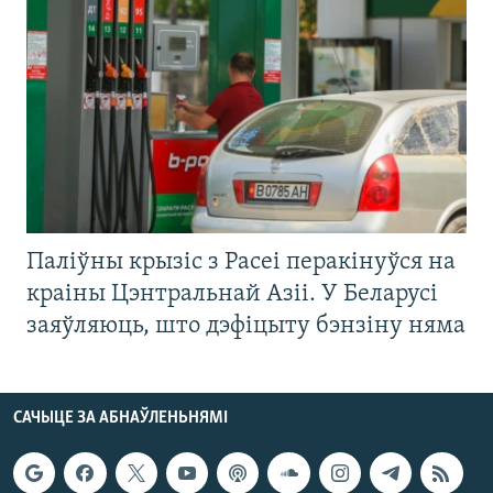
Паліўны крызіс з Расеі перакінуўся на
краіны Цэнтральнай Азіі. У Беларусі
заяўляюць, што дэфіцыту бэнзіну няма
САЧЫЦЕ ЗА АБНАЎЛЕНЬНЯМІ