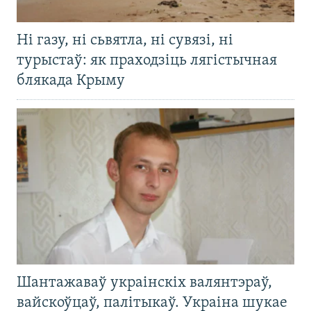
Ні газу, ні сьвятла, ні сувязі, ні
турыстаў: як праходзіць лягістычная
блякада Крыму
Шантажаваў украінскіх валянтэраў,
вайскоўцаў, палітыкаў. Украіна шукае