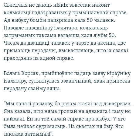
Сьледчыя не даюць ніякіх зьвестак наконт
колькасьці падазраваных у крымінальнай справе.
Ад выбуху бомбы пацярпела каля 50 чалавек.
Паводле наведнікаў ізалятара, колькасьць
затрыманых таксама вагаецца каля лічбы 50.
Часам да дваццаці чалавек у чарзе да акенца, дзе
прымаюць перадачы, высьвятляюць, што іх сваякі
праходзяць па адной справе.
Вольга Корсак, прыйшоўшы падаць заяву кіраўніку
ізалятару, сутыкнулася з жанчынай, якая прынесла
перадачу свайму зяцю.
“Мы пачалі размову, бо разам стаялі пад дзьвярыма.
Яна казала, што няма грошай на адваката і таму не
наймалі. Ён па той самай справе пра выбух. У яго
была нейкая судзімасьць. На сьвятах ня быў. Яго
таксама затрымалі”.