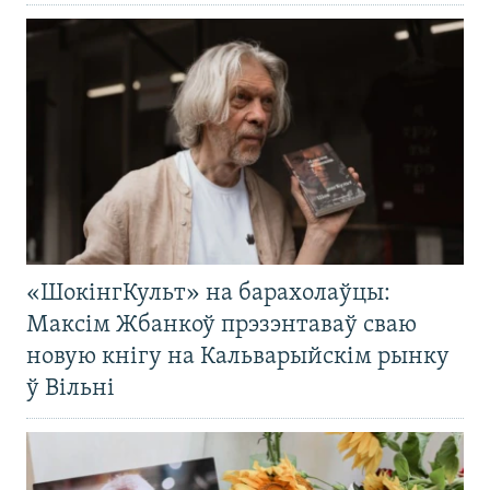
«ШокінгКульт» на барахолаўцы:
Максім Жбанкоў прэзэнтаваў сваю
новую кнігу на Кальварыйскім рынку
ў Вільні