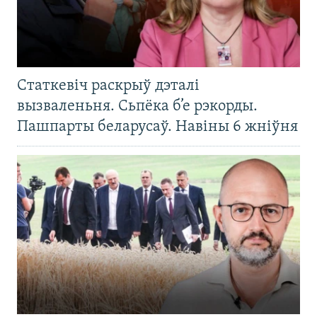
Статкевіч раскрыў дэталі
вызваленьня. Сьпёка б’е рэкорды.
Пашпарты беларусаў. Навіны 6 жніўня