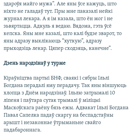
здароўя майго мужа”. Але яны ўсе кажуць, што
ніхто не галадаў тут. Пры мне паказалі нейкі
журнал лекара. А я ім казала, што ён мог і не
зьвяртацца. Адкуль я ведаю. Вядома, гэта ўсё
кепска. Яны мне казалі, што калі будзе зварот, то
яны адразу выклікаюць “хуткую”, адразу
прыходзіць лекар. Цяпер сходзяць, канечне”.
Дзень народзінаў у турме
Кіраўніцтва партыі БНФ, сваякі і сябры Ільлі
Богдана перадалі яму перадачу. Так яны віншуюць
хлопца з Днём народзінаў. Ільлю затрымалі 10
ліпеня і паўтара сутак трымалі ў міліцыі
Маскоўскага раёну бязь ежы. Адвакат Ільлі Богдана
Павал Сапелка падаў скаргу на беспадстаўны
арышт і незаконнае ўтрыманьне свайго
падабароннага.