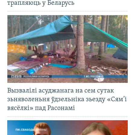
трапляюць у Беларусь
Вызвалілі асуджанага на сем сутак
зьняволеньня ўдзельніка зьезду «Сям’і
вясёлкі» пад Расонамі