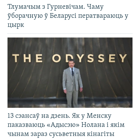
Тлумачым з Гурневічам. Чаму
ўборачную ў Беларусі ператвараюць у
цырк
13 сэансаў на дзень. Як у Менску
паказваюць «Адысэю» Нолана і якім
чынам зараз сусьветныя кінагіты