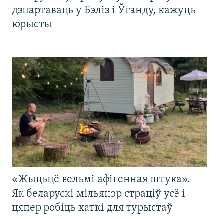
дэпартаваць у Бэліз і Ўганду, кажуць
юрысты
«Жыцьцё вельмі афігенная штука».
Як беларускі мільянэр страціў усё і
цяпер робіць хаткі для турыстаў