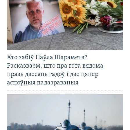
Хто забіў Паўла Шарамета?
Расказваем, што пра гэта вядома
празь дзесяць гадоў і дзе цяпер
асноўныя падазраваныя