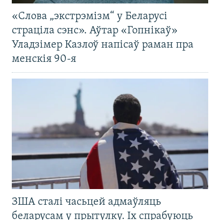
«Слова „экстрэмізм“ у Беларусі
страціла сэнс». Аўтар «Гопнікаў»
Уладзімер Казлоў напісаў раман пра
менскія 90-я
ЗША сталі часьцей адмаўляць
беларусам у прытулку. Іх спрабуюць