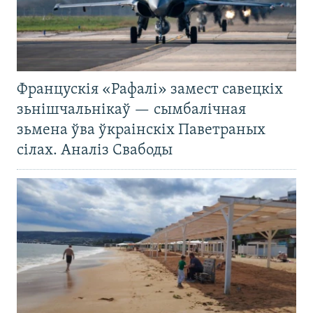
Францускія «Рафалі» замест савецкіх
зьнішчальнікаў — сымбалічная
зьмена ўва ўкраінскіх Паветраных
сілах. Аналіз Свабоды