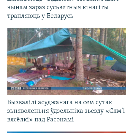
чынам зараз сусьветныя кінагіты
трапляюць у Беларусь
Вызвалілі асуджанага на сем сутак
зьняволеньня ўдзельніка зьезду «Сям’і
вясёлкі» пад Расонамі