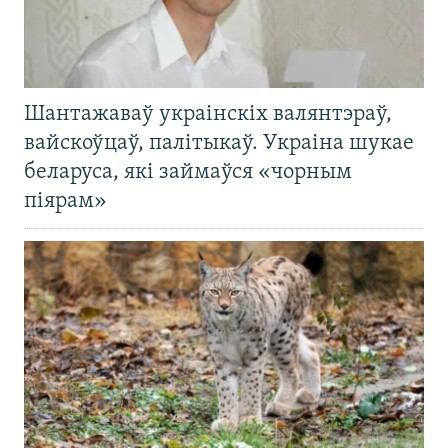
Шантажаваў украінскіх валянтэраў,
вайскоўцаў, палітыкаў. Украіна шукае
беларуса, які займаўся «чорным
піярам»