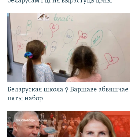
беларусам і ці ня вырастуць цэны
Беларуская школа ў Варшаве абвяшчае
пяты набор