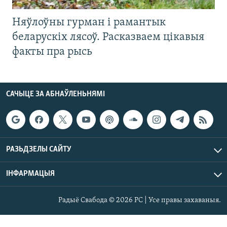
Няўлоўны гурман і рамантык
беларускіх лясоў. Расказваем цікавыя
факты пра рысь
САЧЫЦЕ ЗА АБНАЎЛЕНЬНЯМІ
РАЗЬДЗЕЛЫ САЙТУ
ІНФАРМАЦЫЯ
Радыё Свабода © 2026 РС | Усе правы захаваныя.