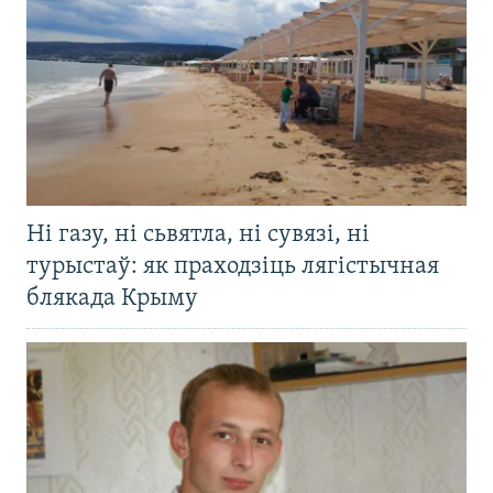
Ні газу, ні сьвятла, ні сувязі, ні
турыстаў: як праходзіць лягістычная
блякада Крыму