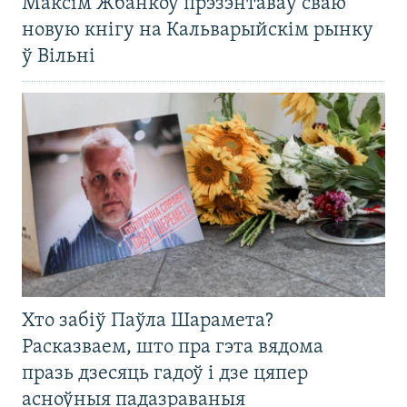
Максім Жбанкоў прэзэнтаваў сваю
новую кнігу на Кальварыйскім рынку
ў Вільні
Хто забіў Паўла Шарамета?
Расказваем, што пра гэта вядома
празь дзесяць гадоў і дзе цяпер
асноўныя падазраваныя