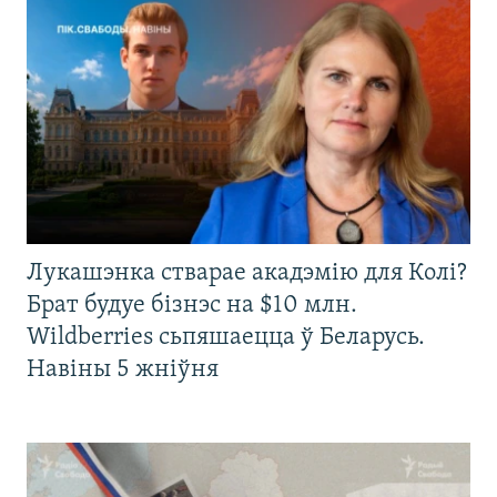
Лукашэнка стварае акадэмію для Колі?
Брат будуе бізнэс на $10 млн.
Wildberries сьпяшаецца ў Беларусь.
Навіны 5 жніўня