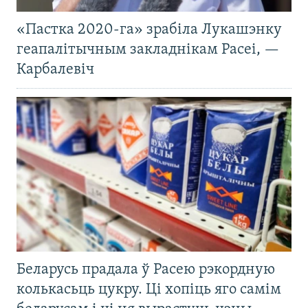
«Пастка 2020-га» зрабіла Лукашэнку
геапалітычным закладнікам Расеі, —
Карбалевіч
Беларусь прадала ў Расею рэкордную
колькасьць цукру. Ці хопіць яго самім