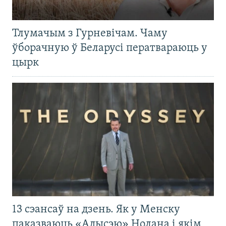
Тлумачым з Гурневічам. Чаму
ўборачную ў Беларусі ператвараюць у
цырк
13 сэансаў на дзень. Як у Менску
паказваюць «Адысэю» Нолана і якім