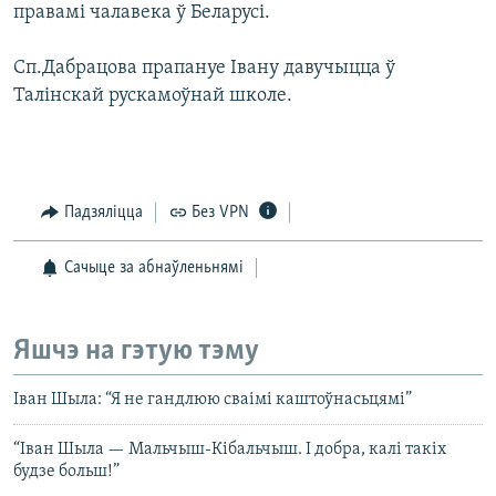
правамі чалавека ў Беларусі.
Сп.Дабрацова прапануе Івану давучыцца ў
Талінскай рускамоўнай школе.
Падзяліцца
Без VPN
Сачыце за абнаўленьнямі
Яшчэ на гэтую тэму
Іван Шыла: “Я не гандлюю сваімі каштоўнасьцямі”
“Іван Шыла — Мальчыш-Кібальчыш. І добра, калі такіх
будзе больш!”