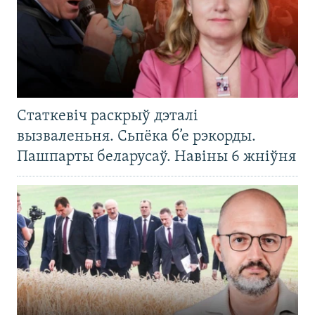
Статкевіч раскрыў дэталі
вызваленьня. Сьпёка б’е рэкорды.
Пашпарты беларусаў. Навіны 6 жніўня