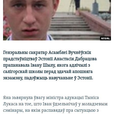
КУЛЬТУРА
МОВА
КАЛЯНДАР
НА ХВАЛЯХ СВАБОДЫ
Генэральны сакратар Асамблеі Вучнёўскіх
прадстаўніцтваў Эстоніі Анастасія Дабрацова
прапанавала Івану Шылу, якога адлічылі з
салігорскай школы перад здачай апошняга
экзамэну, падоўжыць навучаньне ў Эстоніі.
Яна зьвярнула ўвагу міністра адукацыі Тыніса
Лукаса на тое, што Іван ўдзельнічаў у моладзевым
сэмінары, на якім распавядаў пра сытуацыю з