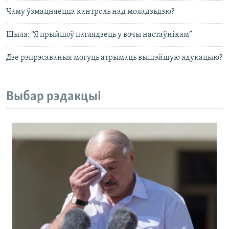
Чаму ўзмацняецца кантроль над моладзьдзю?
Шыла: “Я прыйшоў паглядзець у вочы настаўнікам”
Дзе рэпрэсаваныя могуць атрымаць вышэйшую адукацыю?
Выбар рэдакцыі