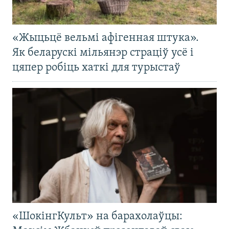
«Жыцьцё вельмі афігенная штука».
Як беларускі мільянэр страціў усё і
цяпер робіць хаткі для турыстаў
«ШокінгКульт» на барахолаўцы: