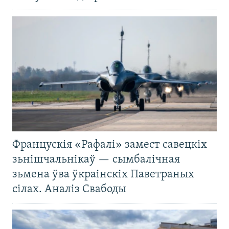
Францускія «Рафалі» замест савецкіх
зьнішчальнікаў — сымбалічная
зьмена ўва ўкраінскіх Паветраных
сілах. Аналіз Свабоды