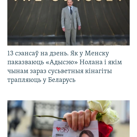
13 сэансаў на дзень. Як у Менску
паказваюць «Адысэю» Нолана і якім
чынам зараз сусьветныя кінагіты
трапляюць у Беларусь