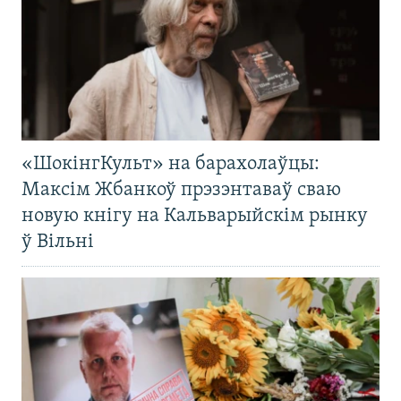
«ШокінгКульт» на барахолаўцы:
Максім Жбанкоў прэзэнтаваў сваю
новую кнігу на Кальварыйскім рынку
ў Вільні