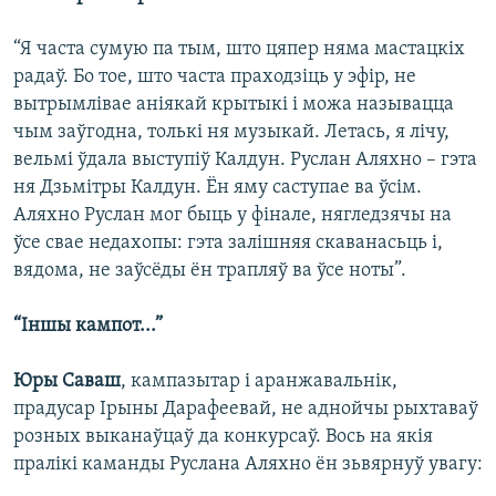
“Я часта сумую па тым, што цяпер няма мастацкіх
радаў. Бо тое, што часта праходзіць у эфір, не
вытрымлівае аніякай крытыкі і можа называцца
чым заўгодна, толькі ня музыкай. Летась, я лічу,
вельмі ўдала выступіў Калдун. Руслан Аляхно – гэта
ня Дзьмітры Калдун. Ён яму саступае ва ўсім.
Аляхно Руслан мог быць у фінале, нягледзячы на
ўсе свае недахопы: гэта залішняя скаванасьць і,
вядома, не заўсёды ён трапляў ва ўсе ноты”.
“Іншы кампот...”
Юры Саваш
, кампазытар і аранжавальнік,
прадусар Ірыны Дарафеевай, не аднойчы рыхтаваў
розных выканаўцаў да конкурсаў. Вось на якія
пралікі каманды Руслана Аляхно ён зьвярнуў увагу: