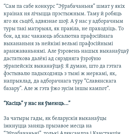
“Сам па сабе конкурс “Эўрабачаньня” шмат у якіх
краінах ня лічыцца прэстыжным. Таму й робяць
яго як сьцёб, адвязнае шоў. А ў нас у адборачным
туры такі матэрыял, як правіла, не праходзіць. То
бок, ад нас чакаюць абсалютна прафэсійнага
выкананьня зь нейкімі вельмі прафэсійнымі
аранжаваньнямі. Але ўзровень нашых выканаўцаў
дастаткова далёкі ад сярэдняга ўзроўню
эўрапейскіх выканаўцаў. Я думаю, што да гэтага
фэстывалю падыходзяць з тымі ж меркамі, як,
напрыклад, да адборачнага туру “Славянскага
базару”. Але ж гэта ўжо зусім іншы кампот”.
“Касіць” у нас ня ўмеюць...”
За чатыры гады, як беларускія выканаўцы
імкнуцца заняць прызавое месца на
“Эўрабачаньні”, толькі Аляксандра і Канстанцін