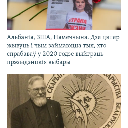
Альбанія, ЗША, Нямеччына. Дзе цяпер
жывуць і чым займаюцца тыя, хто
спрабаваў у 2020 годзе выйграць
прэзыдэнцкія выбары