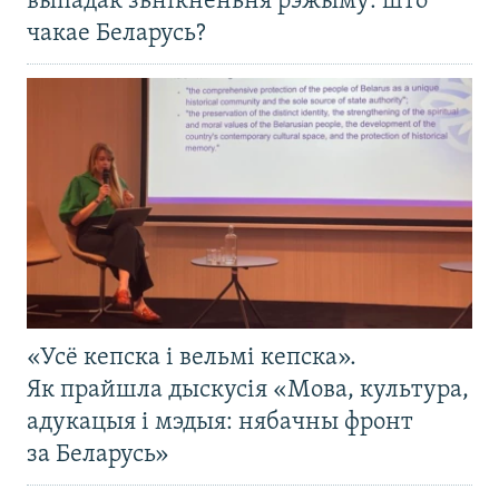
выпадак зьнікненьня рэжыму: што
чакае Беларусь?
«Усё кепска і вельмі кепска».
Як прайшла дыскусія «Мова, культура,
адукацыя і мэдыя: нябачны фронт
за Беларусь»