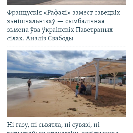
Францускія «Рафалі» замест савецкіх
зьнішчальнікаў — сымбалічная
зьмена ўва ўкраінскіх Паветраных
сілах. Аналіз Свабоды
Ні газу, ні сьвятла, ні сувязі, ні