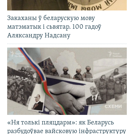
Закаханы ў беларускую мову
матэматык і сьвятар. 100 гадоў
Аляксандру Надсану
«Ня толькі пляцдарм»: як Беларусь
разбудоўвае вайсковую інфраструктуру