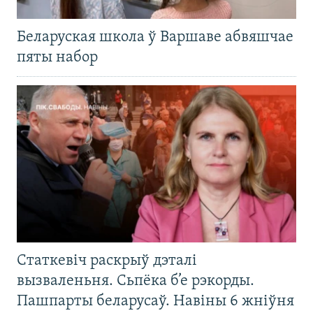
Беларуская школа ў Варшаве абвяшчае
пяты набор
Статкевіч раскрыў дэталі
вызваленьня. Сьпёка б’е рэкорды.
Пашпарты беларусаў. Навіны 6 жніўня