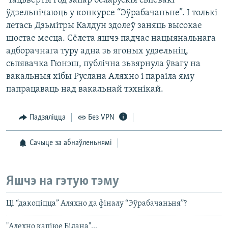
Чацьвёрты год запар беларускія сьпевакі
ўдзельнічаюць у конкурсе “Эўрабачаньне”. І толькі
летась Дзьмітры Калдун здолеў заняць высокае
шостае месца. Сёлета яшчэ падчас нацыянальнага
адборачнага туру адна зь ягоных удзельніц,
сьпявачка Гюнэш, публічна зьвярнула ўвагу на
вакальныя хібы Руслана Аляхно і параіла яму
папрацаваць над вакальнай тэхнікай.
Падзяліцца
Без VPN
Сачыце за абнаўленьнямі
Яшчэ на гэтую тэму
Ці “дакоціцца” Аляхно да фіналу “Эўрабачаньня”?
"Алехно капіюе Білана"...