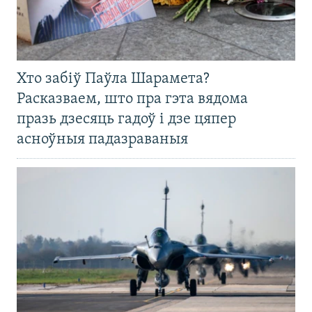
Хто забіў Паўла Шарамета?
Расказваем, што пра гэта вядома
празь дзесяць гадоў і дзе цяпер
асноўныя падазраваныя