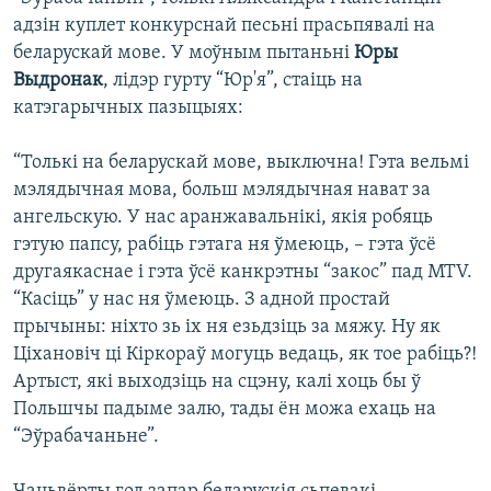
адзін куплет конкурснай песьні прасьпявалі на
беларускай мове. У моўным пытаньні
Юры
Выдронак
, лідэр гурту “Юр'я”, стаіць на
катэгарычных пазыцыях:
“Толькі на беларускай мове, выключна! Гэта вельмі
мэлядычная мова, больш мэлядычная нават за
ангельскую. У нас аранжавальнікі, якія робяць
гэтую папсу, рабіць гэтага ня ўмеюць, – гэта ўсё
другаякаснае і гэта ўсё канкрэтны “закос” пад MTV.
“Касіць” у нас ня ўмеюць. З адной простай
прычыны: ніхто зь іх ня езьдзіць за мяжу. Ну як
Ціхановіч ці Кіркораў могуць ведаць, як тое рабіць?!
Артыст, які выходзіць на сцэну, калі хоць бы ў
Польшчы падыме залю, тады ён можа ехаць на
“Эўрабачаньне”.