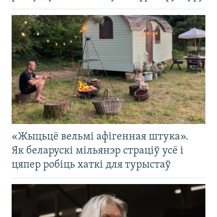
«Жыцьцё вельмі афігенная штука».
Як беларускі мільянэр страціў усё і
цяпер робіць хаткі для турыстаў