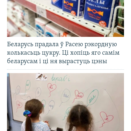
Беларусь прадала ў Расею рэкордную
колькасьць цукру. Ці хопіць яго самім
беларусам і ці ня вырастуць цэны