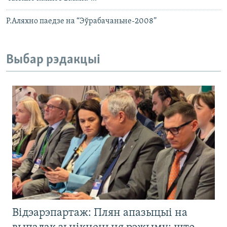
Р.Аляхно паедзе на “Эўрабачаньне-2008”
Выбар рэдакцыі
Відэарэпартаж: Плян апазыцыі на