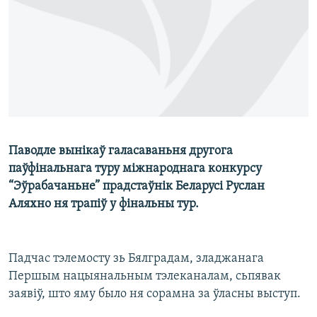
КУЛЬТУРА
МОВА
КАЛЯНДАР
НА ХВАЛЯХ СВАБОДЫ
Паводле вынікаў галасаваньня другога
паўфінальнага туру міжнароднага конкурсу
“Эўрабачаньне” прадстаўнік Беларусі Руслан
Аляхно ня трапіў у фінальны тур.
Падчас тэлемосту зь Бялградам, зладжанага
Першым нацыянальным тэлеканалам, сьпявак
заявіў, што яму было ня сорамна за ўласны выступ.