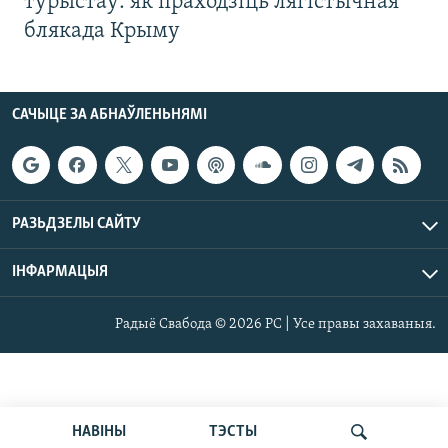
турыстаў: як праходзіць лягістычная
блякада Крыму
САЧЫЦЕ ЗА АБНАЎЛЕНЬНЯМІ
РАЗЬДЗЕЛЫ САЙТУ
ІНФАРМАЦЫЯ
Радыё Свабода © 2026 РС | Усе правы захаваныя.
НАВІНЫ
ТЭСТЫ