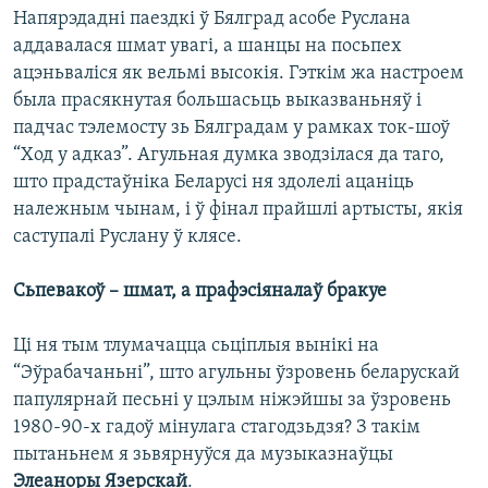
Напярэдадні паездкі ў Бялград асобе Руслана
аддавалася шмат увагі, а шанцы на посьпех
ацэньваліся як вельмі высокія. Гэткім жа настроем
была прасякнутая большасьць выказваньняў і
падчас тэлемосту зь Бялградам у рамках ток-шоў
“Ход у адказ”. Агульная думка зводзілася да таго,
што прадстаўніка Беларусі ня здолелі ацаніць
належным чынам, і ў фінал прайшлі артысты, якія
саступалі Руслану ў клясе.
Сьпевакоў – шмат, а прафэсіяналаў бракуе
Ці ня тым тлумачацца сьціплыя вынікі на
“Эўрабачаньні”, што агульны ўзровень беларускай
папулярнай песьні у цэлым ніжэйшы за ўзровень
1980-90-х гадоў мінулага стагодзьдзя? З такім
пытаньнем я зьвярнуўся да музыказнаўцы
Элеаноры Язерскай
.