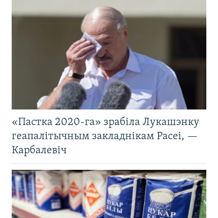
«Пастка 2020-га» зрабіла Лукашэнку
геапалітычным закладнікам Расеі, —
Карбалевіч