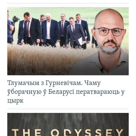
Тлумачым з Гурневічам. Чаму
ўборачную ў Беларусі ператвараюць у
цырк