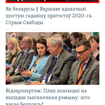
Як беларусы ў Варшаве адзначылі
шостую гадавіну пратэстаў 2020-га.
Стрым Свабоды
Відэарэпартаж: Плян апазыцыі на
выпадак зьнікненьня рэжыму: што
чакае Беларусь?