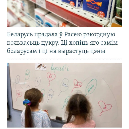
Беларусь прадала ў Расею рэкордную
колькасьць цукру. Ці хопіць яго самім
беларусам і ці ня вырастуць цэны