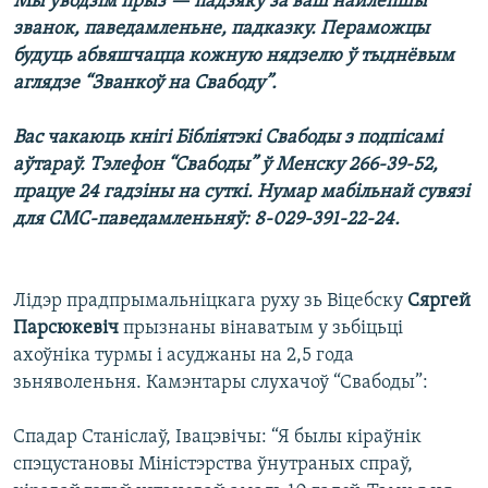
Мы ўводзім прыз — падзяку за ваш найлепшы
званок, паведамленьне, падказку. Пераможцы
будуць абвяшчацца кожную нядзелю ў тыднёвым
аглядзе “Званкоў на Свабоду”.
Вас чакаюць кнігі Бібліятэкі Свабоды з подпісамі
аўтараў. Тэлефон “Свабоды” ў Менску 266-39-52,
працуе 24 гадзіны на суткі. Нумар мабільнай сувязі
для СМС-паведамленьняў: 8-029-391-22-24.
Лідэр прадпрымальніцкага руху зь Віцебску
Сяргей
Парсюкевіч
прызнаны вінаватым у зьбіцьці
ахоўніка турмы і асуджаны на 2,5 года
зьняволеньня. Камэнтары слухачоў “Свабоды”:
Спадар Станіслаў, Івацэвічы: “Я былы кіраўнік
спэцустановы Міністэрства ўнутраных спраў,