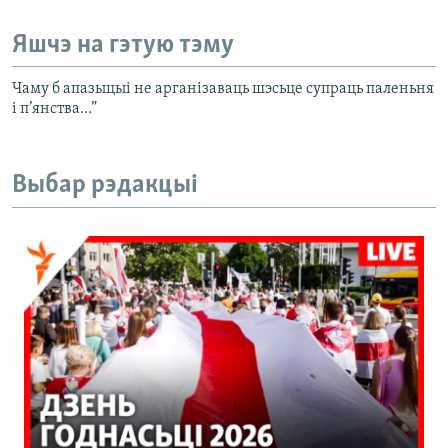
Яшчэ на гэтую тэму
Чаму б апазыцыі не арганізаваць шэсьце супраць паленьня
і п’янства…”
Выбар рэдакцыі