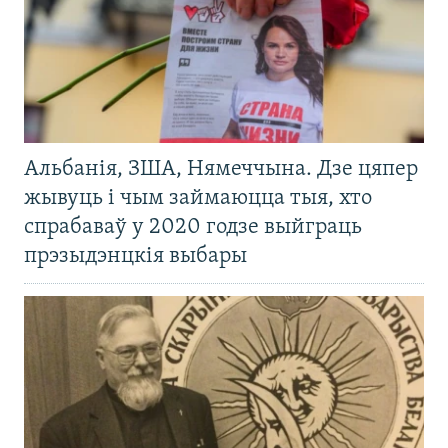
Альбанія, ЗША, Нямеччына. Дзе цяпер
жывуць і чым займаюцца тыя, хто
спрабаваў у 2020 годзе выйграць
прэзыдэнцкія выбары