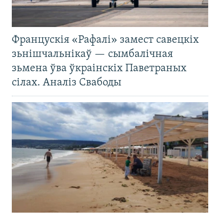
Францускія «Рафалі» замест савецкіх
зьнішчальнікаў — сымбалічная
зьмена ўва ўкраінскіх Паветраных
сілах. Аналіз Свабоды