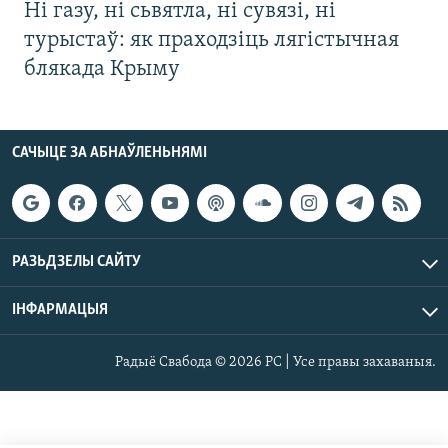
Ні газу, ні сьвятла, ні сувязі, ні
турыстаў: як праходзіць лягістычная
блякада Крыму
САЧЫЦЕ ЗА АБНАЎЛЕНЬНЯМІ
РАЗЬДЗЕЛЫ САЙТУ
ІНФАРМАЦЫЯ
Радыё Свабода © 2026 РС | Усе правы захаваныя.