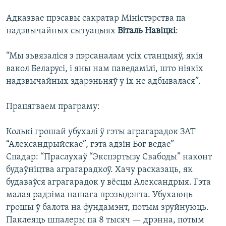
Адказвае прэсавы сакратар Міністэрства па
надзвычайных сытуацыях
Віталь Навіцкі
:
“Мы зьвязаліся з пэрсаналам усіх станцыяў, якія
вакол Беларусі, і яны нам паведамілі, што ніякіх
надзвычайных здарэньняў у іх не адбывалася”.
Працягваем праграму:
Колькі грошай убухалі ў гэты аграгарадок ЗАТ
“Александрыйскае”, гэта адзін Бог ведае”
Спадар: “Праслухаў “Экспэртызу Свабоды” наконт
будаўніцтва аграгарадкоў. Хачу расказаць, як
будаваўся аграгарадок у вёсцы Александрыя. Гэта
малая радзіма нашага прэзыдэнта. Убухаюць
грошы ў балота на фундамэнт, потым зруйнуюць.
Паклеяць шпалеры па 8 тысяч — дрэнна, потым