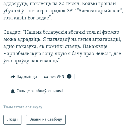
аддзяруць, паклеяць па 20 тысяч. Колькі грошай
убухалі ў гэты аграгарадок ЗАТ “Александрыйскае”,
гэта адзін Бог ведае”.
Спадар: “Нашыя беларускія вёсачкі толькі фэрмэр
можа адрадзіць. Я паглядзеў на гэтыя аграгарадкі,
адно паказуха, як помнікі стаяць. Пакажыце
Чарнобыльскую зону, якую я бачу праз БелСат, дзе
ўсю праўду паказваюць”.
Падзяліцца
Без VPN
Сачыце за абнаўленьнямі
Тэмы гэтага артыкулу
Людзі
Званкі на Свабоду