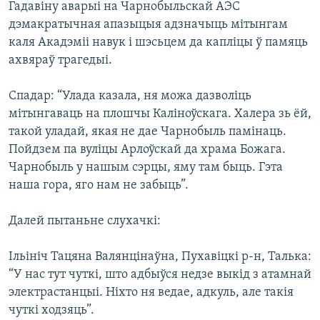
Гадавіну аварыі на Чарнобыльскай АЭС
дэмакратычная апазыцыя адзначыць мітынгам
каля Акадэміі навук і шэсьцем да капліцы ў памяць
ахвяраў трагедыі.
Спадар: “Улада казала, ня можа дазволіць
мітынгаваць на плошчы Каліноўскага. Халера зь ёй,
такой уладай, якая не дае Чарнобыль памінаць.
Пойдзем па вуліцы Арлоўскай да храма Божага.
Чарнобыль у нашым сэрцы, яму там быць. Гэта
наша гора, яго нам не забыць”.
Далей пытаньне слухачкі:
Ільініч Тацяна Валянцінаўна, Пухавіцкі р-н, Талька:
“У нас тут чуткі, што адбыўся недзе выкід з атамнай
электрастанцыі. Ніхто ня ведае, адкуль, але такія
чуткі ходзяць”.