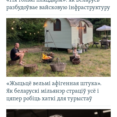
«Ня толькі пляцдарм»: як Беларусь
разбудоўвае вайсковую інфраструктуру
«Жыцьцё вельмі афігенная штука».
Як беларускі мільянэр страціў усё і
цяпер робіць хаткі для турыстаў