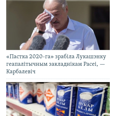
«Пастка 2020-га» зрабіла Лукашэнку
геапалітычным закладнікам Расеі, —
Карбалевіч