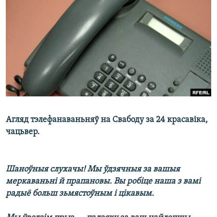
КУЛЬТУРА
МОВА
КАЛЯНДАР
НА ХВАЛЯХ СВАБОДЫ
Агляд тэлефанаваньняў на Свабоду за 24 красавіка,
чацьвер.
Шаноўныя слухачы! Мы ўдзячныя за вашыя
меркаваньні й прапановы. Вы робіце наша з вамі
радыё больш зьмястоўным і цікавым.