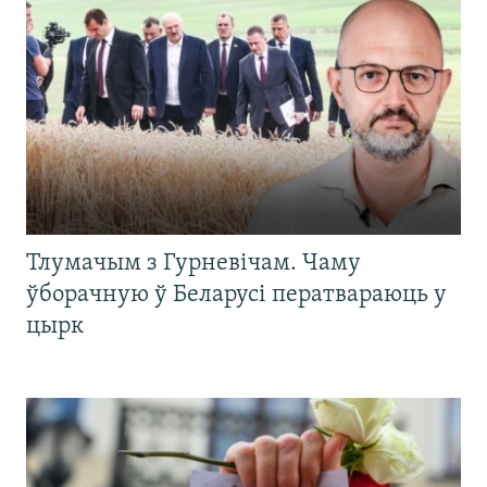
Тлумачым з Гурневічам. Чаму
ўборачную ў Беларусі ператвараюць у
цырк