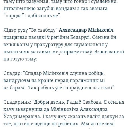
таму што разумная, таму што гонар і сумленьне.
Інтэлігенцыю загубілі вандалы з так званага
“народа” і дабіваюць яе”.
Лідэр руху “За свабоду”
Аляксандар Мілінкевіч
працягвае паездкі ў рэгіёны Беларусі. Сёньня ён
выкліканы ў пракуратуру для тлумачэньня ў
пытаньнях масавых мерапрыемстваў. Выказваньні
на гэтую тэму:
Спадар: “Спадар Мілінкевіч слушна робіць,
вандруючы па краіне перад парлямэнцкімі
выбарамі. Так робяць усе сапраўдныя палітыкі”.
Спадарыня: “Добры дзень, Радыё Свабода. Я сёньня
хачу зьвярнуцца да Мілінкевіча Аляксандра
Ўладзімеравіча. І хачу яму сказаць вялікі дзякуй за
тое, што ён езьдзіць па рэгіёнах. Мы яго вельмі