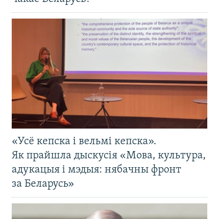
«Усё кепска і вельмі кепска».
Як прайшла дыскусія «Мова, культура,
адукацыя і мэдыя: нябачны фронт
за Беларусь»