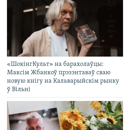
«ШокінгКульт» на барахолаўцы:
Максім Жбанкоў прэзэнтаваў сваю
новую кнігу на Кальварыйскім рынку
ў Вільні