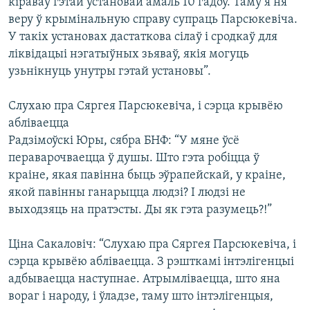
кіраваў гэтай установай амаль 10 гадоў. Таму я ня
веру ў крымінальную справу супраць Парсюкевіча.
У такіх установах дастаткова сілаў і сродкаў для
ліквідацыі нэгатыўных зьяваў, якія могуць
узьнікнуць унутры гэтай установы”.
Слухаю пра Сяргея Парсюкевіча, і сэрца крывёю
абліваецца
Радзімоўскі Юры, сябра БНФ: “У мяне ўсё
пераварочваецца ў душы. Што гэта робіцца ў
краіне, якая павінна быць эўрапейскай, у краіне,
якой павінны ганарыцца людзі? І людзі не
выходзяць на пратэсты. Ды як гэта разумець?!”
Ціна Сакаловіч: “Слухаю пра Сяргея Парсюкевіча, і
сэрца крывёю абліваецца. З рэшткамі інтэлігенцыі
адбываецца наступнае. Атрымліваецца, што яна
вораг і народу, і ўладзе, таму што інтэлігенцыя,