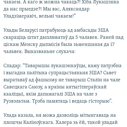
чакаем. А каго ж можна чакаць?! Хіба Лукашэнка
да нас прыедзе?! Мы вас, Аляксандар
Уладзімеравіч, вельмі чакаем!”
Улады Беларусі патрабуюць ад амбасады ЗША
скараціць штат дыпляматаў да 5 чалавек. Раней пад
ціскам Менску дыпмісія была зьменшаная да 17
чалавек. Выказваньне слухача:
Спадар: “Таварышы лукашэнкаўцы, каму патрэбна
і выгадна палітыка супрацьстаяньня ЗША? Сьвет
выратаваў ад фашызму не таварыш Сталін на чале
Савецкага Саюзу, а краіны антыгітлераўскай
кааліцыі, якім дапамагалі ЗША на чале з
Рузвэльтам. Трэба памятаць і ведаць гісторыю”.
Улада казала, ня можа дазволіць мітынгаваць на
плошчы Каліноўскага. Халера зь ёй, такой уладай