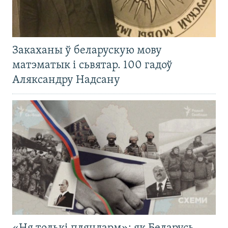
Закаханы ў беларускую мову
матэматык і сьвятар. 100 гадоў
Аляксандру Надсану