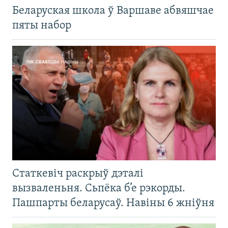
Беларуская школа ў Варшаве абвяшчае
пяты набор
Статкевіч раскрыў дэталі
вызваленьня. Сьпёка б’е рэкорды.
Пашпарты беларусаў. Навіны 6 жніўня