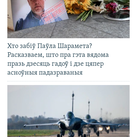
Хто забіў Паўла Шарамета?
Расказваем, што пра гэта вядома
празь дзесяць гадоў і дзе цяпер
асноўныя падазраваныя