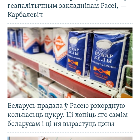
геапалітычным закладнікам Расеі, —
Карбалевіч
Беларусь прадала ў Расею рэкордную
колькасьць цукру. Ці хопіць яго самім
беларусам і ці ня вырастуць цэны