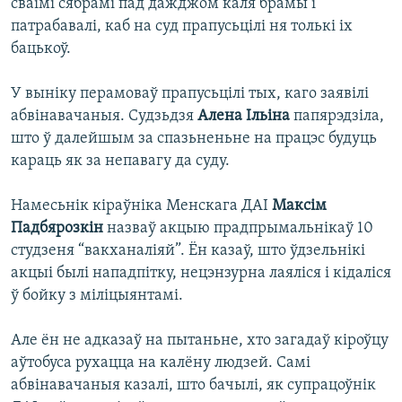
сваімі сябрамі пад дажджом каля брамы і
патрабавалі, каб на суд прапусьцілі ня толькі іх
бацькоў.
У выніку перамоваў прапусьцілі тых, каго заявілі
абвінавачаныя. Судзьдзя
Алена Ільіна
папярэдзіла,
што ў далейшым за спазьненьне на працэс будуць
караць як за непавагу да суду.
Намесьнік кіраўніка Менскага ДАІ
Максім
Падбярoзкін
назваў акцыю прадпрымальнікаў 10
студзеня “вакханаліяй”. Ён казаў, што ўдзельнікі
акцыі былі нападпітку, нецэнзурна лаяліся і кідаліся
ў бойку з міліцыянтамі.
Але ён не адказаў на пытаньне, хто загадаў кіроўцу
аўтобуса рухацца на калёну людзей. Самі
абвінавачаныя казалі, што бачылі, як супрацоўнік