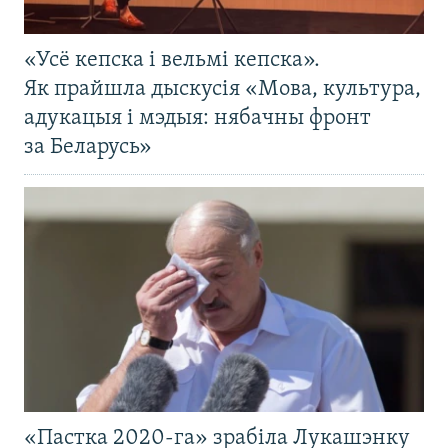
«Усё кепска і вельмі кепска».
Як прайшла дыскусія «Мова, культура,
адукацыя і мэдыя: нябачны фронт
за Беларусь»
«Пастка 2020-га» зрабіла Лукашэнку