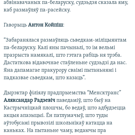
абвінавачаных па-беларуску, судзьдзя сказала яму,
каб размаўляў па-расейску.
Гаворыць
Антон Койпіш
:
“Забаранялася размаўляць сьведкам-міліцыянтам
па-беларуску. Калі яны пачыналі, то ім вельмі
празрыста намякалі, што гэтага рабіць ня трэба.
Дастаткова відавочнае стаўленьне судзьдзі да нас.
Яна дапамагае пракурору сваімі пытаньнямі і
падказвае сьведкам, што казаць”.
Дырэктар філіялу прадпрыемства “Менсктранс”
Аляксандар Радзевіч
паведаміў, што быў на
Кастрычніцкай плошчы, бо ведаў, што адбудзецца
акцыя апазыцыі. Ён патлумачыў, што туды
аўтобусамі прывозілі школьнікаў катацца на
каньках. На пытаньне чаму, ведаючы пра