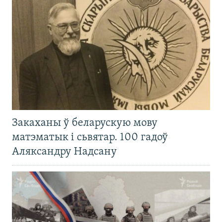
Закаханы ў беларускую мову
матэматык і сьвятар. 100 гадоў
Аляксандру Надсану