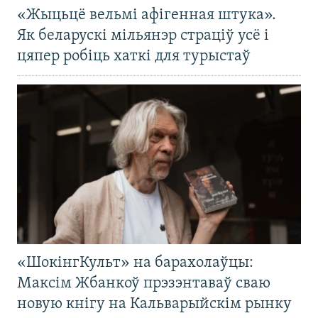
«Жыцьцё вельмі афігенная штука».
Як беларускі мільянэр страціў усё і
цяпер робіць хаткі для турыстаў
«ШокінгКульт» на барахолаўцы:
Максім Жбанкоў прэзэнтаваў сваю
новую кнігу на Кальварыйскім рынку