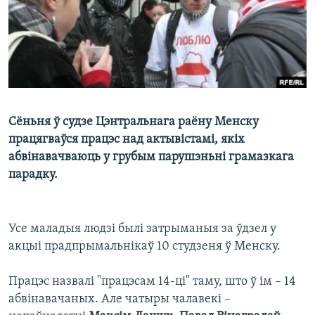
КУЛЬТУРА
МОВА
КАЛЯНДАР
НА ХВАЛЯХ СВАБОДЫ
Сёньня ў судзе Цэнтральнага раёну Менску
працягваўся працэс над актывістамі, якіх
абвінавачваюць у грубым парушэньні грамазкага
парадку.
Усе маладыя людзі былі затрыманыя за ўдзел у
акцыі прадпрымальнікаў 10 студзеня ў Менску.
Працэс назвалі "працэсам 14-ці" таму, што ў ім – 14
абвінавачаных. Але чатыры чалавекі –