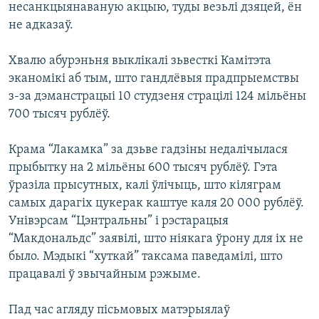
несанкцыянаваную акцыю, туды везьлі дзяцей, ён
не адказаў.
Хвалю абурэньня выклікалі зьвесткі Камітэта
эканомікі аб тым, што гандлёвыя прадпрыемствы
з-за дэманстрацыі 10 студзеня страцілі 124 мільёны
700 тысяч рублёў.
Крама “Лакамка” за дзьве гадзіны недалічылася
прыбытку на 2 мільёны 600 тысяч рублёў. Гэта
ўразіла прысутных, калі ўлічыць, што кіляграм
самых дарагіх цукерак каштуе каля 20 000 рублёў.
Унівэрсам “Цэнтральны” і рэстарацыя
“Макдональдс” заявілі, што ніякага ўрону для іх не
было. Мэдыкі “хуткай” таксама паведамілі, што
працавалі ў звычайным рэжыме.
Пад час агляду пісьмовых матэрыялаў