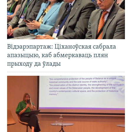
Відэарэпартаж: Ціханоўская сабрала
апазыцыю, каб абмеркаваць плян
прыходу да ўлады