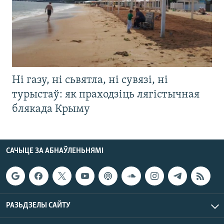
Ні газу, ні сьвятла, ні сувязі, ні
турыстаў: як праходзіць лягістычная
блякада Крыму
САЧЫЦЕ ЗА АБНАЎЛЕНЬНЯМІ
РАЗЬДЗЕЛЫ САЙТУ