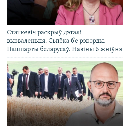
Статкевіч раскрыў дэталі
вызваленьня. Сьпёка б’е рэкорды.
Пашпарты беларусаў. Навіны 6 жніўня