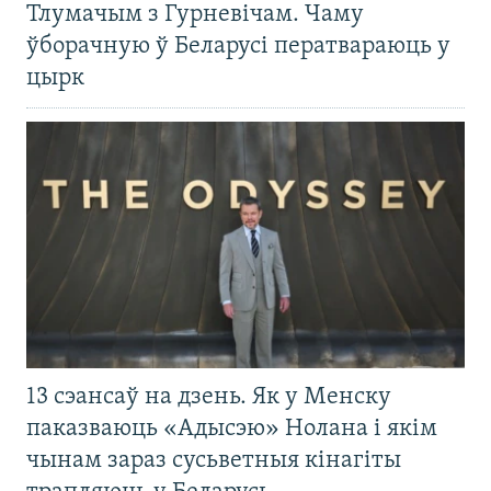
Тлумачым з Гурневічам. Чаму
ўборачную ў Беларусі ператвараюць у
цырк
13 сэансаў на дзень. Як у Менску
паказваюць «Адысэю» Нолана і якім
чынам зараз сусьветныя кінагіты