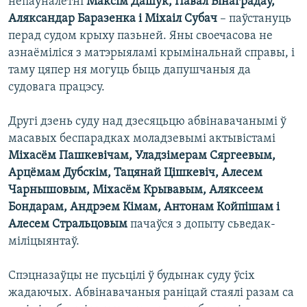
непаўналетні
Максім Дашук, Павал Вінаградаў,
Аляксандар Баразенка і Міхаіл Субач
– паўстануць
перад судом крыху пазьней. Яны своечасова не
азнаёміліся з матэрыяламі крымінальнай справы, і
таму цяпер ня могуць быць дапушчаныя да
судовага працэсу.
Другі дзень суду над дзесяцьцю абвінавачанымі ў
масавых беспарадках моладзевымі актывістамі
Міхасём Пашкевічам, Уладзімерам Сяргеевым,
Арцёмам Дубскім, Тацянай Цішкевіч, Алесем
Чарнышовым, Міхасём Крывавым, Аляксеем
Бондарам, Андрэем Кімам, Антонам Койпішам і
Алесем Стральцовым
пачаўся з допыту сьведак-
міліцыянтаў.
Спэцназаўцы не пусьцілі ў будынак суду ўсіх
жадаючых. Абвінавачаныя раніцай стаялі разам са