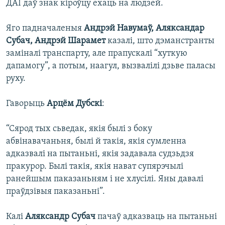
ДАІ даў знак кіроўцу ехаць на людзей.
Яго падначаленыя
Андрэй Навумаў, Аляксандар
Субач, Андрэй Шарамет
казалі, што дэманстранты
заміналі транспарту, але прапускалі “хуткую
дапамогу”, а потым, наагул, вызвалілі дзьве паласы
руху.
Гаворыць
Арцём Дубскі
:
“Сярод тых сьведак, якія былі з боку
абвінавачаньня, былі й такія, якія сумленна
адказвалі на пытаньні, якія задавала судзьдзя
пракурор. Былі такія, якія нават супярэчылі
ранейшым паказаньням і не хлусілі. Яны давалі
праўдзівыя паказаньні”.
Калі
Аляксандр Субач
пачаў адказваць на пытаньні