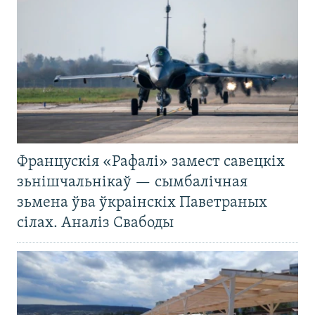
Францускія «Рафалі» замест савецкіх
зьнішчальнікаў — сымбалічная
зьмена ўва ўкраінскіх Паветраных
сілах. Аналіз Свабоды