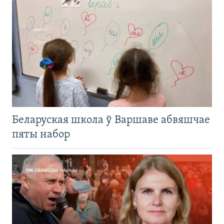
Беларуская школа ў Варшаве абвяшчае
пяты набор