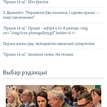
"Працэс 14-ці". Што ўразіла
З. Дашкевіч: “Перамены ўжо насьпелі, і судовы працэс —
таму сьведчаньне”
"Працэс 14-ці". Працяг - заўтра а 10-й раніцы <img
src="/img/icon-photogallary.gif" border=0 />
Першы дзень суду: міліцыянты сьведчылі супярэчліва
"Працэс 14-ці". Апошнія словы. На сёньня.
Выбар рэдакцыі