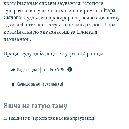
крымінальнай справы заўважылі істотныя
супярэчнасьці ў паказаньнях пацярпелага
Ігара
Сычова
. Судзьдзя і пракурор на рэплікі адвакатаў
адказалі, што папросту яго не папярэджвалі пра
крымінальную адказнасьць за ілжывыя
паказаньні.
Працяг суду адбудзецца заўтра а 10 раніцы.
Падзяліцца
Без VPN
Сачыце за абнаўленьнямі
Яшчэ на гэтую тэму
М.Пашкевіч: “Проста так нас не апраўдаюць”