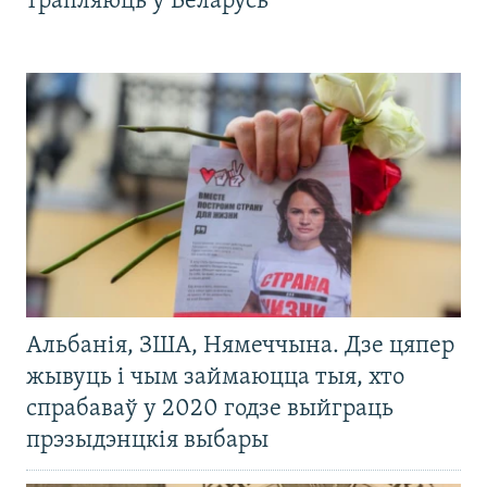
трапляюць у Беларусь
Альбанія, ЗША, Нямеччына. Дзе цяпер
жывуць і чым займаюцца тыя, хто
спрабаваў у 2020 годзе выйграць
прэзыдэнцкія выбары