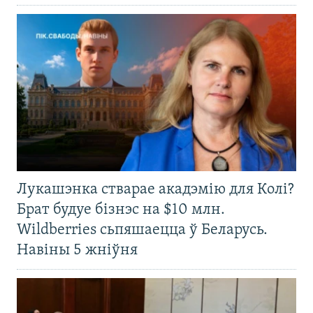
Лукашэнка стварае акадэмію для Колі?
Брат будуе бізнэс на $10 млн.
Wildberries сьпяшаецца ў Беларусь.
Навіны 5 жніўня