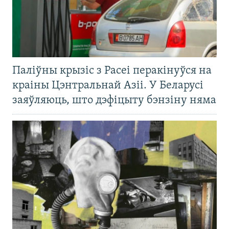
Паліўны крызіс з Расеі перакінуўся на
краіны Цэнтральнай Азіі. У Беларусі
заяўляюць, што дэфіцыту бэнзіну няма