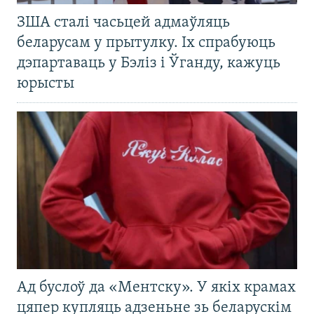
ЗША сталі часьцей адмаўляць
беларусам у прытулку. Іх спрабуюць
дэпартаваць у Бэліз і Ўганду, кажуць
юрысты
Ад буслоў да «Ментску». У якіх крамах
цяпер купляць адзеньне зь беларускім