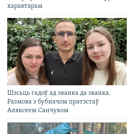
характарам
Шэсьць гадоў ад званка да званка.
Размова з бубначом пратэстаў
Аляксеем Санчуком