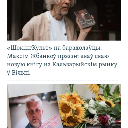
«ШокінгКульт» на барахолаўцы:
Максім Жбанкоў прэзэнтаваў сваю
новую кнігу на Кальварыйскім рынку
ў Вільні