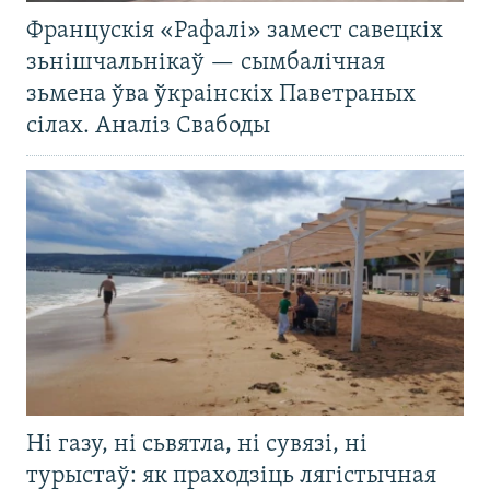
Францускія «Рафалі» замест савецкіх
зьнішчальнікаў — сымбалічная
зьмена ўва ўкраінскіх Паветраных
сілах. Аналіз Свабоды
Ні газу, ні сьвятла, ні сувязі, ні
турыстаў: як праходзіць лягістычная