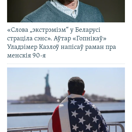
«Слова „экстрэмізм“ у Беларусі
страціла сэнс». Аўтар «Гопнікаў»
Уладзімер Казлоў напісаў раман пра
менскія 90-я