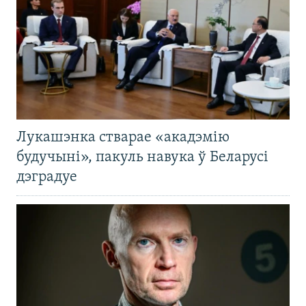
Лукашэнка стварае «акадэмію
будучыні», пакуль навука ў Беларусі
дэградуе