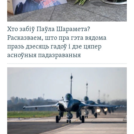
Хто забіў Паўла Шарамета?
Расказваем, што пра гэта вядома
празь дзесяць гадоў і дзе цяпер
асноўныя падазраваныя