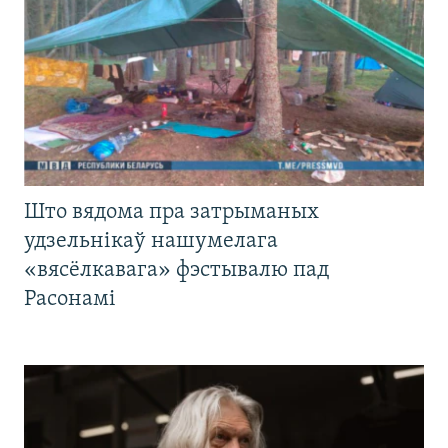
Што вядома пра затрыманых
удзельнікаў нашумелага
«вясёлкавага» фэстывалю пад
Расонамі