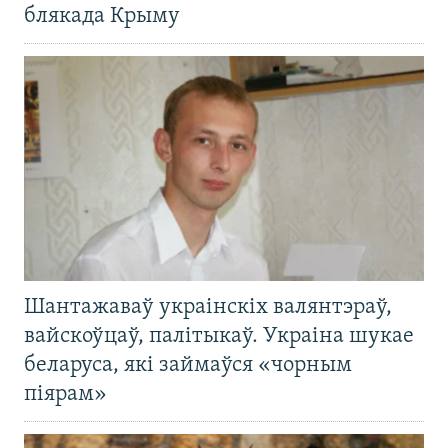
блякада Крыму
Шантажаваў украінскіх валянтэраў,
вайскоўцаў, палітыкаў. Украіна шукае
беларуса, які займаўся «чорным
піярам»