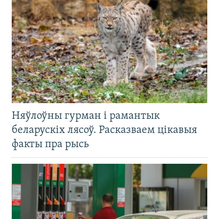
Няўлоўны гурман і рамантык
беларускіх лясоў. Расказваем цікавыя
факты пра рысь