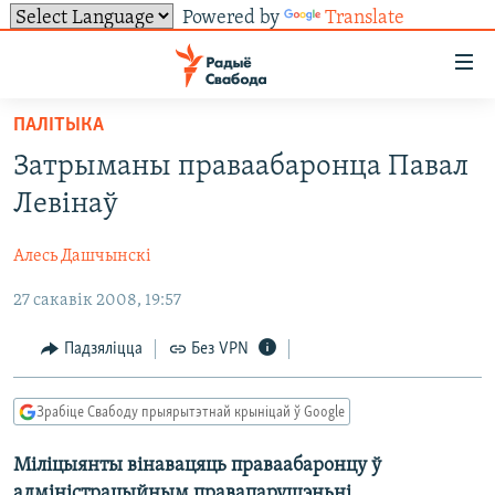
Powered by
Translate
Лінкі
ўнівэрсальнага
доступу
ПАЛІТЫКА
НАВІНЫ
Перайсьці
Затрыманы праваабаронца Павал
да
ТОЛЬКІ НА СВАБОДЗЕ
УСЕ НАВІНЫ
Левінаў
галоўнага
СУВЯЗЬ
ВІДЭА І ФОТА
ТЭСТЫ
зьместу
Алесь Дашчынскі
Перайсьці
ПАДПІСАЦЦА
ЛЮДЗІ
БЛОГІ
АБЫСЬЦІ БЛЯКАВАНЬНЕ
да
27 сакавік 2008, 19:57
ПАЛІТЫКА
ГІСТОРЫЯ НА СВАБОДЗЕ
ПАДЗЯЛІЦЦА ІНФАРМАЦЫЯЙ
RSS
галоўнай
САЧЫЦЕ ЗА АБНАЎЛЕНЬНЯМІ
навігацыі
ЭКАНОМІКА
ПАДКАСТЫ
ПАДКАСТЫ
Падзяліцца
Без VPN
Перайсьці
ВАЙНА
КНІГІ
FACEBOOK
да
Зрабіце Свабоду прыярытэтнай крыніцай ў Google
БЕЛАРУСЫ НА ВАЙНЕ
АЎДЫЁКНІГІ
TWITTER
пошуку
Міліцыянты вінавацяць праваабаронцу ў
ПАЛІТВЯЗЬНІ
PREMIUM
Усе сайты РС/РСЭ
адміністрацыйным правапарушэньні.