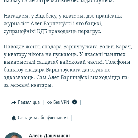
назваў гэтае затрыманьне беспадастаўным.
Нагадаем, у Віцебску, у кватэры, дзе прапісаны
журналіст Алег Баршчэўскі і яго бацькі,
супрацоўнікі КДБ праводзяць ператрус.
Паводле жонкі спадара Баршчэўскага Вольгі Карач,
у кватэру нікога не пускаюць. У якасьці панятых
выкарысталі салдатаў вайсковай часткі. Тэлефоны
бацькоў спадара Баршчэўскага дагэтуль не
адказваюць. Сам Алег Баршчэўскі знаходзіцца па-
за межамі кватэры.
Падзяліцца
Без VPN
Сачыце за абнаўленьнямі
Алесь Дашчынскі