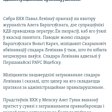
КУЛЬТУРА
МОВА
КАЛЯНДАР
НА ХВАЛЯХ СВАБОДЫ
Сябра БХК Павал Левінаў прыехаў на кватэру
журналіста Алега Баршчэўскага, дзе супрацоўнікі
КДБ праводзяць ператрус.Ён папрасіў, каб яго ўзялі
ў якасьці панятога. Паводле жонкі спадара
Баршчэўскага Вольгі Карач, міліцыянт Скарыновіч
абвінаваціў спадара Левінава ў тым, што ён нібыта
нецэнзурна лаяўся. Спадара Левінава адвезьлі ў
Першамайскі РАУС Віцебску.
Міліцыянты пацьвердзілі затрыманьне спадара
Левінава і сказалі, што цяпер на яго складаецца
пратакол за адміністрацыйнае правапарушэньне.
Прадстаўнік БХК у Менску Алег Гулак выказаў
пратэст у сувязі з затрыманьнем праваабаронцы і