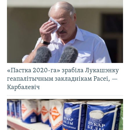
«Пастка 2020-га» зрабіла Лукашэнку
геапалітычным закладнікам Расеі, —
Карбалевіч