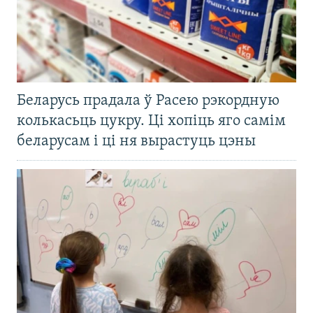
Беларусь прадала ў Расею рэкордную
колькасьць цукру. Ці хопіць яго самім
беларусам і ці ня вырастуць цэны