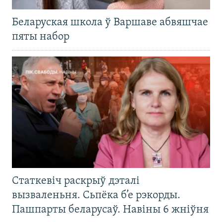
Беларуская школа ў Варшаве абвяшчае
пяты набор
Статкевіч раскрыў дэталі
вызваленьня. Сьпёка б’е рэкорды.
Пашпарты беларусаў. Навіны 6 жніўня