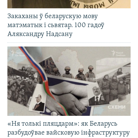
Закаханы ў беларускую мову
матэматык і сьвятар. 100 гадоў
Аляксандру Надсану
«Ня толькі пляцдарм»: як Беларусь
разбудоўвае вайсковую інфраструктуру