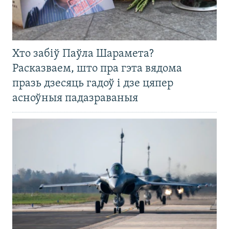
Хто забіў Паўла Шарамета?
Расказваем, што пра гэта вядома
празь дзесяць гадоў і дзе цяпер
асноўныя падазраваныя