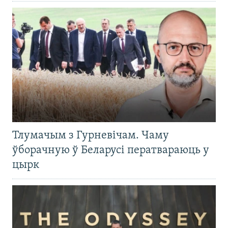
Тлумачым з Гурневічам. Чаму
ўборачную ў Беларусі ператвараюць у
цырк