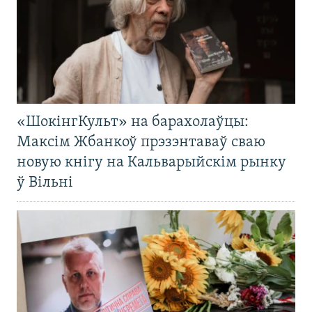
«ШокінгКульт» на барахолаўцы:
Максім Жбанкоў прэзэнтаваў сваю
новую кнігу на Кальварыйскім рынку
ў Вільні