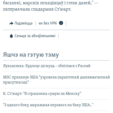
бясьпекі, марскіх пехацінцаў і гэтак далей," --
патлумачыла спадарыня Ст'юарт.
Падзяліцца
Без VPN
Сачыце за абнаўленьнямі
Яшчэ на гэтую тэму
Лукашэнка: Будзеце ціснуць – зблізімся з Расеяй
МЗС прапануе ЗША “узровень парытэтнай дыпляматычнай
прысутнасьці“
К. Ст'юарт: “Я страшэнна сумую па Менску”
"З аднаго боку, маральная перавага на баку ЗША.."