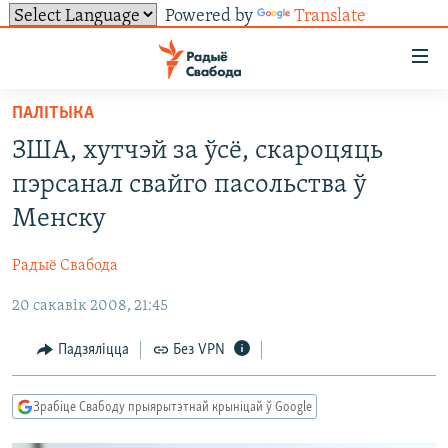
Powered by
Translate
Лінкі
ўнівэрсальнага
доступу
ПАЛІТЫКА
НАВІНЫ
Перайсьці
ЗША, хутчэй за ўсё, скароцяць
да
ТОЛЬКІ НА СВАБОДЗЕ
УСЕ НАВІНЫ
пэрсанал свайго пасольства ў
галоўнага
СУВЯЗЬ
ВІДЭА І ФОТА
ТЭСТЫ
зьместу
Менску
Перайсьці
ПАДПІСАЦЦА
ЛЮДЗІ
БЛОГІ
АБЫСЬЦІ БЛЯКАВАНЬНЕ
да
Радыё Свабода
ПАЛІТЫКА
ГІСТОРЫЯ НА СВАБОДЗЕ
ПАДЗЯЛІЦЦА ІНФАРМАЦЫЯЙ
RSS
галоўнай
САЧЫЦЕ ЗА АБНАЎЛЕНЬНЯМІ
20 сакавік 2008, 21:45
навігацыі
ЭКАНОМІКА
ПАДКАСТЫ
ПАДКАСТЫ
Перайсьці
ВАЙНА
КНІГІ
FACEBOOK
Падзяліцца
Без VPN
да
БЕЛАРУСЫ НА ВАЙНЕ
АЎДЫЁКНІГІ
TWITTER
пошуку
Зрабіце Свабоду прыярытэтнай крыніцай ў Google
ПАЛІТВЯЗЬНІ
PREMIUM
Усе сайты РС/РСЭ