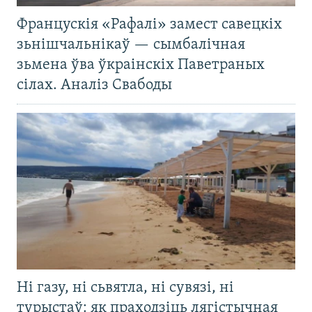
Францускія «Рафалі» замест савецкіх
зьнішчальнікаў — сымбалічная
зьмена ўва ўкраінскіх Паветраных
сілах. Аналіз Свабоды
Ні газу, ні сьвятла, ні сувязі, ні
турыстаў: як праходзіць лягістычная