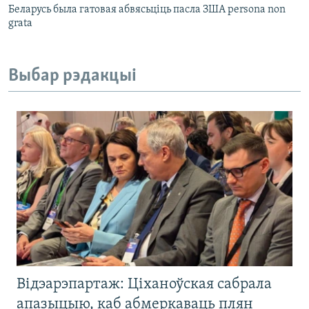
Беларусь была гатовая абвясьціць пасла ЗША persona non
grata
Выбар рэдакцыі
Відэарэпартаж: Ціханоўская сабрала
апазыцыю, каб абмеркаваць плян