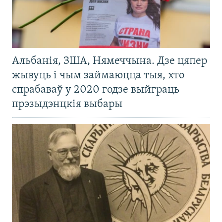
Альбанія, ЗША, Нямеччына. Дзе цяпер
жывуць і чым займаюцца тыя, хто
спрабаваў у 2020 годзе выйграць
прэзыдэнцкія выбары