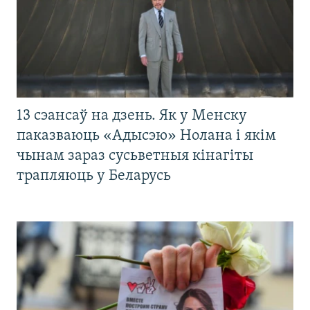
13 сэансаў на дзень. Як у Менску
паказваюць «Адысэю» Нолана і якім
чынам зараз сусьветныя кінагіты
трапляюць у Беларусь