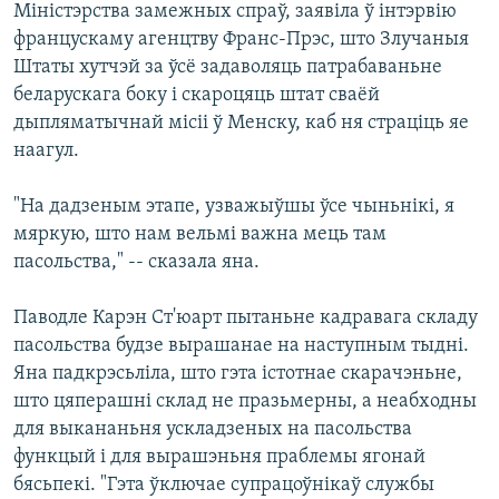
Міністэрства замежных спраў, заявіла ў інтэрвію
францускаму агенцтву Франс-Прэс, што Злучаныя
Штаты хутчэй за ўсё задаволяць патрабаваньне
беларускага боку і скароцяць штат сваёй
дыпляматычнай місіі ў Менску, каб ня страціць яе
наагул.
"На дадзеным этапе, узважыўшы ўсе чыньнікі, я
мяркую, што нам вельмі важна мець там
пасольства," -- сказала яна.
Паводле Карэн Ст'юарт пытаньне кадравага складу
пасольства будзе вырашанае на наступным тыдні.
Яна падкрэсьліла, што гэта істотнае скарачэньне,
што цяперашні склад не празьмерны, а неабходны
для выкананьня ускладзеных на пасольства
функцый і для вырашэньня праблемы ягонай
бясьпекі. "Гэта ўключае супрацоўнікаў службы