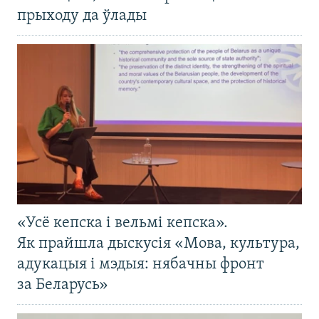
прыходу да ўлады
«Усё кепска і вельмі кепска».
Як прайшла дыскусія «Мова, культура,
адукацыя і мэдыя: нябачны фронт
за Беларусь»