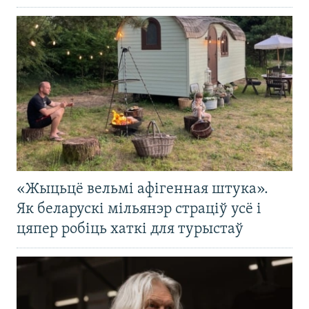
«Жыцьцё вельмі афігенная штука».
Як беларускі мільянэр страціў усё і
цяпер робіць хаткі для турыстаў