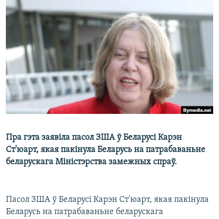
КУЛЬТУРА
МОВА
КАЛЯНДАР
НА ХВАЛЯХ СВАБОДЫ
Пра гэта заявіла пасол ЗША ў Беларусі Карэн
Ст'юарт, якая пакінула Беларусь на патрабаваньне
беларускага Міністэрства замежных спраў.
Пасол ЗША ў Беларусі Карэн Ст'юарт, якая пакінула
Беларусь на патрабаваньне беларускага