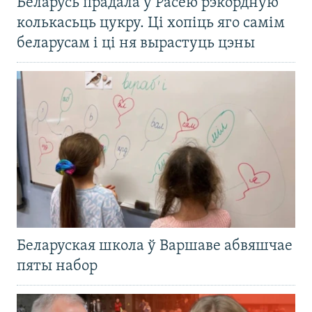
Беларусь прадала ў Расею рэкордную
колькасьць цукру. Ці хопіць яго самім
беларусам і ці ня вырастуць цэны
Беларуская школа ў Варшаве абвяшчае
пяты набор