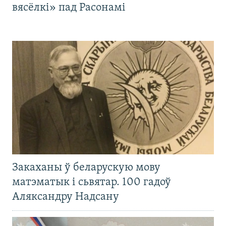
вясёлкі» пад Расонамі
Закаханы ў беларускую мову
матэматык і сьвятар. 100 гадоў
Аляксандру Надсану