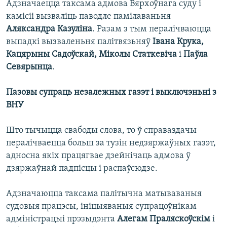
Адзначаецца таксама адмова Вярхоўнага суду і
камісіі вызваліць паводле памілаваньня
Аляксандра Казуліна
. Разам з тым пералічваюцца
выпадкі вызваленьня палітвязьняў
Івана Крука,
Кацярыны Садоўскай, Міколы Статкевіча
і
Паўла
Севярынца
.
Пазовы супраць незалежных газэт і выключэньні з
ВНУ
Што тычыцца свабоды слова, то ў справаздачы
пералічваецца больш за тузін недзяржаўных газэт,
адносна якіх працягвае дзейнічаць адмова ў
дзяржаўнай падпісцы і распаўсюдзе.
Адзначаюцца таксама палітычна матываваныя
судовыя працэсы, ініцыяваныя супрацоўнікам
адміністрацыі прэзыдэнта
Алегам Праляскоўскім
і