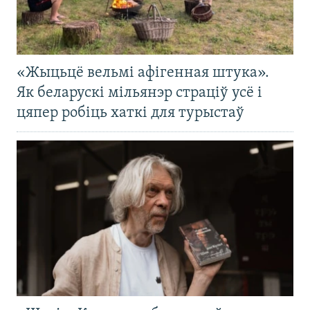
«Жыцьцё вельмі афігенная штука».
Як беларускі мільянэр страціў усё і
цяпер робіць хаткі для турыстаў