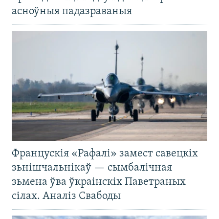
асноўныя падазраваныя
Францускія «Рафалі» замест савецкіх
зьнішчальнікаў — сымбалічная
зьмена ўва ўкраінскіх Паветраных
сілах. Аналіз Свабоды