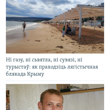
Ні газу, ні сьвятла, ні сувязі, ні
турыстаў: як праходзіць лягістычная
блякада Крыму