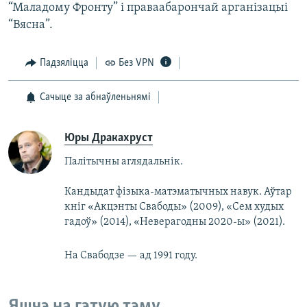
“Маладому Фронту” і праваабарончай арганізацыі
“Вясна”.
Падзяліцца
Без VPN
Сачыце за абнаўленьнямі
Юры Дракахруст
Палітычны аглядальнік.
Кандыдат фізыка-матэматычных навук. Аўтар
кніг «Акцэнты Свабоды» (2009), «Сем худых
гадоў» (2014), «Неверагодны 2020-ы» (2021).
На Свабодзе — ад 1991 году.
Яшчэ на гэтую тэму