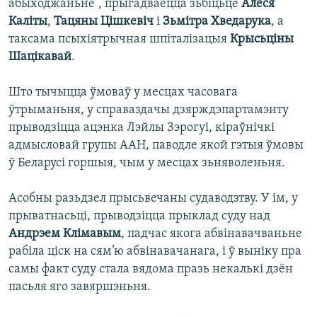
абыходжаньне”, прыгадваецца зьбіцьцё
Алеся
Каліты
,
Тацяны Цішкевіч
і
Зьмітра Хведарука
, а
таксама псыхіятрычная шпіталізацыя
Крысьціны
Шацікавай
.
Што тычыцца ўмоваў у месцах часовага
ўтрыманьня, у справаздачы дзярждэпартамэнту
прыводзіцца ацэнка Лэйлы Зэрогуі, кіраўнічкі
адмысловай групы ААН, паводле якой гэтыя ўмовы
ў Беларусі горшыя, чым у месцах зьняволеньня.
Асобны разьдзел прысьвечаны судаводзтву. У ім, у
прыватнасьці, прыводзіцца прыклад суду над
Андрэем Клімавым
, падчас якога абвінавачваньне
рабіла ціск на сям’ю абвінавачанага, і ў выніку пра
самы факт суду стала вядома празь некалькі дзён
пасьля яго завяршэньня.