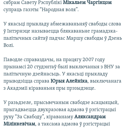
сябрам Савету Рэспублікі
Мікалаем Чаргінцом
супраць газэты “Народная воля”.
У якасьці прыкладу абмежаваньняў свабоды слова
ў Інтэрнэце называецца блякаваньне грамадзка-
палітычных сайтаў падчас Маршу свабоды ў Дзень
Волі.
Паводле справаздачы, на працягу 2007 году
прынамсі 20 студэнтаў былі выключаныя з ВНУ за
палітычную дзейнасьць. У якасьці прыкладу
прыводзіцца справа
Юрыя Алейніка
, выключанага
з Акадэміі кіраваньня пры прэзыдэнце.
У разьдзеле, прысьвечаным свабодзе асацыяцый,
прыгадваецца двухразовая адмова ў рэгістрацыі
руху “За Свабоду”, кіраванаму
Аляксандрам
Мілінкевічам
, а таксама адмова ў рэгістрацыі