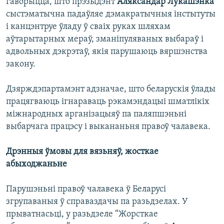
гаворыцца, што прэзыдэнт
Аляксандар Лукашэнка
сыстэматычна падаўляе дэмакратычныя інстытуты
і канцэнтруе ўладу ў сваіх руках шляхам
аўтарытарных мераў, зманіпуляваных выбараў і
адвольных дэкрэтаў, якія парушаюць вяршэнства
закону.
Дзярждэпартамэнт адзначае, што беларускія ўлады
працягваюць ігнараваць рэкамэндацыі шматлікіх
міжнародных арганізацыяў па паляпшэньні
выбарчага працэсу і выкананьня правоў чалавека.
Дрэнныя ўмовы для вязьняў, жосткае
абыходжаньне
Парушэньні правоў чалавека ў Беларусі
згрупаваныя ў справаздачы па разьдзелах. У
прыватнасьці, у разьдзеле “Жорсткае