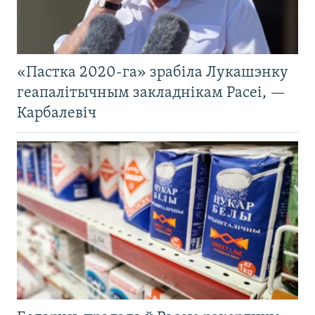
«Пастка 2020-га» зрабіла Лукашэнку
геапалітычным закладнікам Расеі, —
Карбалевіч