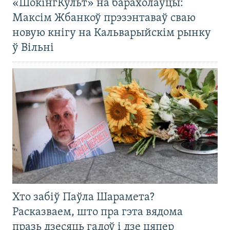
«ШокінгКульт» на барахолаўцы:
Максім Жбанкоў прэзэнтаваў сваю
новую кнігу на Кальварыйскім рынку
ў Вільні
Хто забіў Паўла Шарамета?
Расказваем, што пра гэта вядома
празь дзесяць гадоў і дзе цяпер