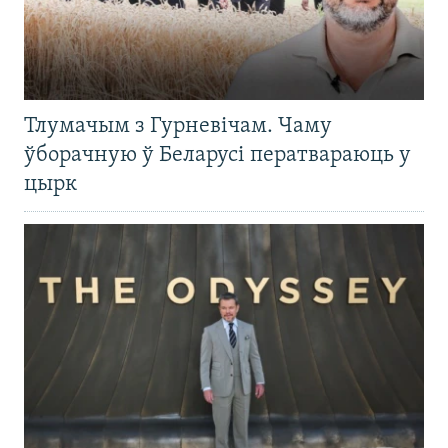
Тлумачым з Гурневічам. Чаму
ўборачную ў Беларусі ператвараюць у
цырк