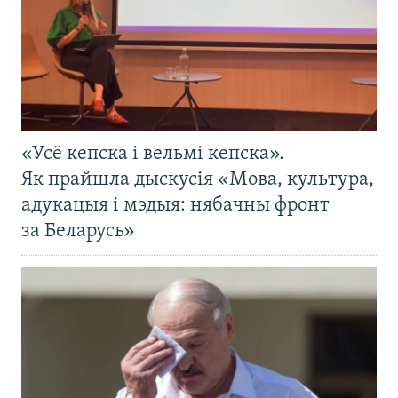
«Усё кепска і вельмі кепска».
Як прайшла дыскусія «Мова, культура,
адукацыя і мэдыя: нябачны фронт
за Беларусь»