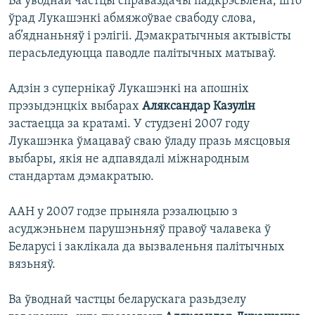
Ва ўводнай частцы справаздачы падкрэсьлена, што
ўрад Лукашэнкі абмяжоўвае свабоду слова,
аб’яднаньняў і рэлігіі. Дэмакратычныя актывісты
перасьледуюцца паводле палітычных матываў.
Адзін з супернікаў Лукашэнкі на апошніх
прэзыдэнцкіх выбарах
Аляксандар Казулін
застаецца за кратамі. У студзені 2007 году
Лукашэнка ўмацаваў сваю ўладу празь мясцовыя
выбары, якія не адпавядалі міжнародным
стандартам дэмакратыю.
ААН у 2007 годзе прыняла рэзалюцыю з
асуджэньнем парушэньняў правоў чалавека ў
Беларусі і заклікала да вызваленьня палітычных
вязьняў.
Ва ўводнай частцы беларускага разьдзелу