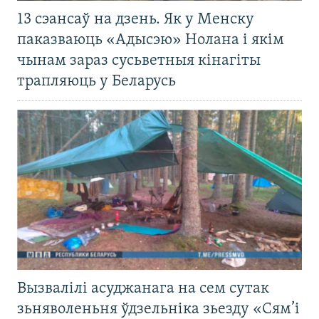
13 сэансаў на дзень. Як у Менску
паказваюць «Адысэю» Нолана і якім
чынам зараз сусьветныя кінагіты
трапляюць у Беларусь
Вызвалілі асуджанага на сем сутак
зьняволеньня ўдзельніка зьезду «Сям’і