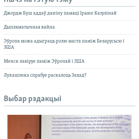
Джордж Буш аддаў даніну памяці Ірыне Казулінай
Дыпляматычная вайна
Эўропа можа адыграць ролю маста паміж Беларусьсю і
ЗША
Менск лавіруе паміж Эўропай і ЗША
Лукашэнка спрабуе раскалоць Захад?
Выбар рэдакцыі