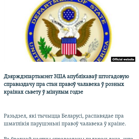
КУЛЬТУРА
МОВА
КАЛЯНДАР
НА ХВАЛЯХ СВАБОДЫ
Дзярждэпартамэнт ЗША апублікаваў штогадовую
справаздачу пра стан правоў чалавека ў розных
краінах сьвету ў мінулым годзе
Разьдзел, які тычыцца Беларусі, распавядае пра
шматлікія парушэньні правоў чалавека ў краіне.