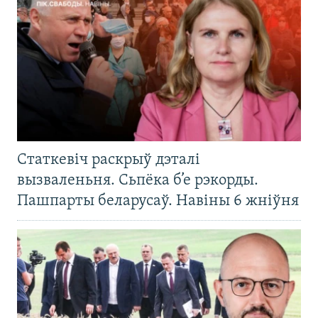
Статкевіч раскрыў дэталі
вызваленьня. Сьпёка б’е рэкорды.
Пашпарты беларусаў. Навіны 6 жніўня