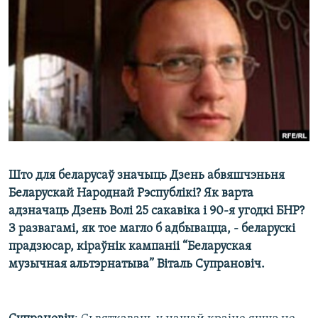
КУЛЬТУРА
МОВА
КАЛЯНДАР
НА ХВАЛЯХ СВАБОДЫ
Што для беларусаў значыць Дзень абвяшчэньня
Беларускай Народнай Рэспублікі? Як варта
адзначаць Дзень Волі 25 сакавіка і 90-я угодкі БНР?
З развагамі, як тое магло б адбывацца, - беларускі
прадзюсар, кіраўнік кампаніі “Беларуская
музычная альтэрнатыва” Віталь Супрановіч.