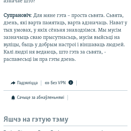
азначае што?
Супрановіч
: Для мяне гэта – проста сьвята. Сьвята,
дзень, які варта памятаць, варта адзначаць. Нават у
тых умовах, у якіх сёньня знаходзімся. Мы мусім
зазначыць сваю прысутнасьць, мусім выйсьці на
вуліцы, быць у добрым настроі і віншаваць людзей.
Калі людзі ня ведаюць, што гэта за сьвята, -
распавесьці ім пра гэты дзень.
Падзяліцца
Без VPN
Сачыце за абнаўленьнямі
Яшчэ на гэтую тэму