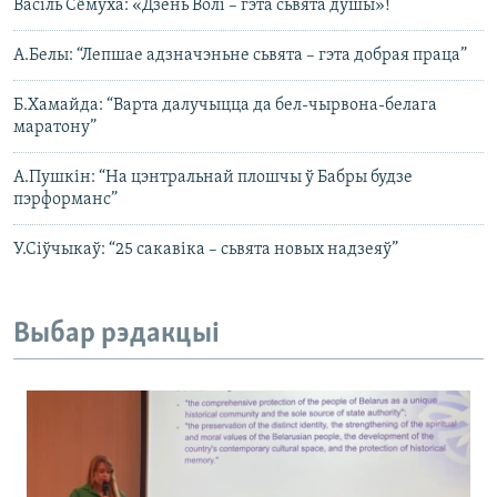
Васіль Сёмуха: «Дзень Волі – гэта сьвята душы»!
А.Белы: “Лепшае адзначэньне сьвята – гэта добрая праца”
Б.Хамайда: “Варта далучыцца да бел-чырвона-белага
маратону”
А.Пушкін: “На цэнтральнай плошчы ў Бабры будзе
пэрформанс”
У.Сіўчыкаў: “25 сакавіка – сьвята новых надзеяў”
Выбар рэдакцыі