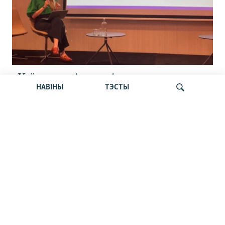
«Усё кепска і вельмі кепска».
НАВІНЫ
ТЭСТЫ
Як прайшла дыскусія «Мова, культура,
адукацыя і мэдыя: нябачны фронт
за Беларусь»
Шукаць