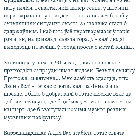
Супрановіч
: Сьвяткаваць у нашай краіне яшчэ не
навучыліся. І сьвяты, якія цяпер ёсьць, у што яны
ператвараюцца ў працэсе... – не хацелася б, каб у
сёньняшняй сытуацыі сьвята 25 сакавіка стала б
дзяржаўным. І каб гэта ўсё ператварылася ў такія
рэчы, як, напрыклад, сьвята гораду - калі людзі
выходзяць на вуліцы ў горад проста з мэтай выпіць.
Застаюцца ў памяці 90-я гады, калі на шэсьце
прыходзіла сапраўды шмат людзей. Безьліч сьцягоў.
Прыгожа, сьвяточна... Мне асабіста здаецца, што
Дзень Волі – гэткае сьвята, калі павінна быць
шэсьце. І было б добра, калі б гэтае шэсьце вяло да
добрай пляцоўкі, дзе б адбываўся вялікі сьвяточны
канцэрт. Дзе б выступалі розныя музыкі розных
музычных накірункаў.
Карэспандэнтка
: А для Вас асабіста гэтае сьвята