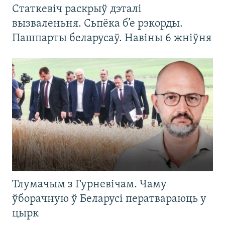
Статкевіч раскрыў дэталі
вызваленьня. Сьпёка б’е рэкорды.
Пашпарты беларусаў. Навіны 6 жніўня
Тлумачым з Гурневічам. Чаму
ўборачную ў Беларусі ператвараюць у
цырк