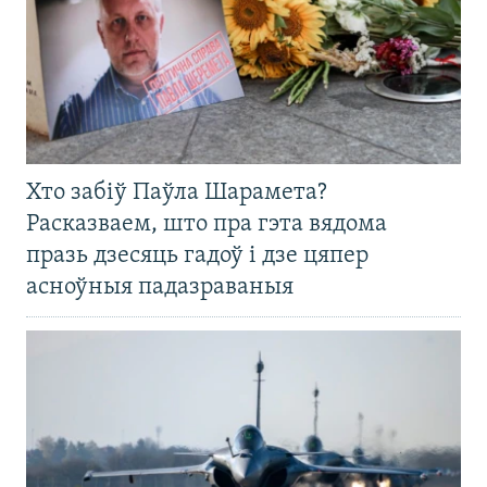
Хто забіў Паўла Шарамета?
Расказваем, што пра гэта вядома
празь дзесяць гадоў і дзе цяпер
асноўныя падазраваныя