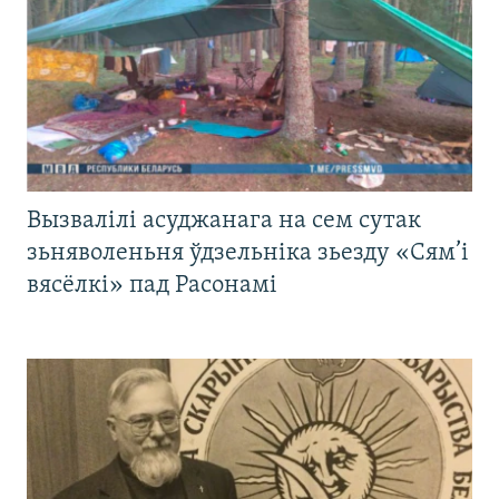
Вызвалілі асуджанага на сем сутак
зьняволеньня ўдзельніка зьезду «Сям’і
вясёлкі» пад Расонамі