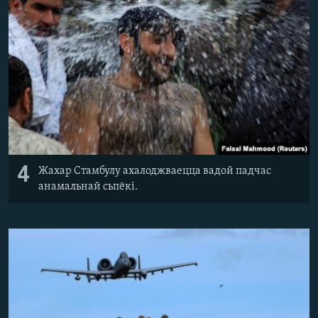
4
Жахар Стамбулу ахалоджваецца вадой падчас
анамальнай сьпёкі.