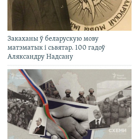
Закаханы ў беларускую мову
матэматык і сьвятар. 100 гадоў
Аляксандру Надсану