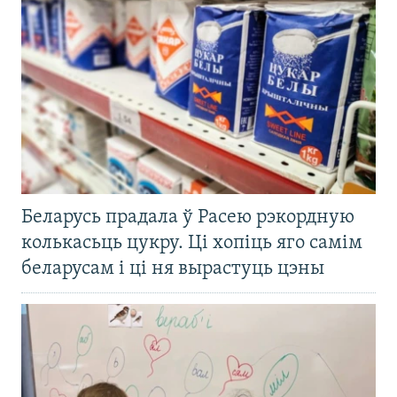
Беларусь прадала ў Расею рэкордную
колькасьць цукру. Ці хопіць яго самім
беларусам і ці ня вырастуць цэны