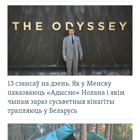
13 сэансаў на дзень. Як у Менску
паказваюць «Адысэю» Нолана і якім
чынам зараз сусьветныя кінагіты
трапляюць у Беларусь