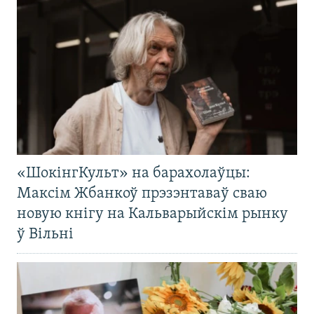
«ШокінгКульт» на барахолаўцы:
Максім Жбанкоў прэзэнтаваў сваю
новую кнігу на Кальварыйскім рынку
ў Вільні