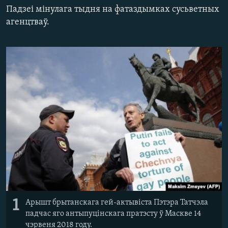
КУЛЬТУРА
МОВА
Падзеі мінулага тыдня на фатаздымках сусьветных
агенцтваў.
КАЛЯНДАР
НА ХВАЛЯХ СВАБОДЫ
1
Арышт брытанскага гей-актывіста Пэтэра Татчэла
падчас яго антыпуцінскага пратэсту ў Маскве 14
чэрвеня 2018 году.