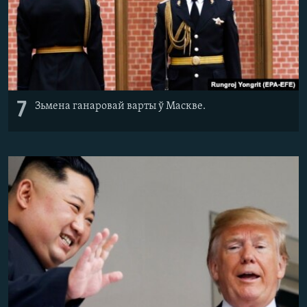
7
Зьмена ганаровай варты ў Маскве.