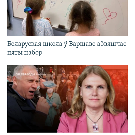
Беларуская школа ў Варшаве абвяшчае
пяты набор