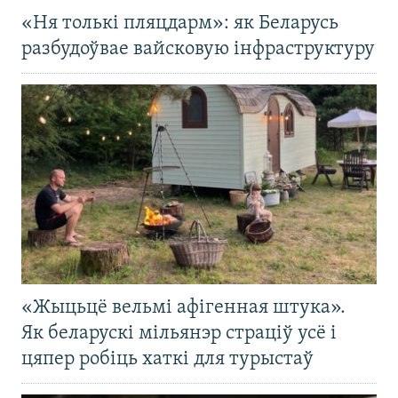
«Ня толькі пляцдарм»: як Беларусь
разбудоўвае вайсковую інфраструктуру
«Жыцьцё вельмі афігенная штука».
Як беларускі мільянэр страціў усё і
цяпер робіць хаткі для турыстаў