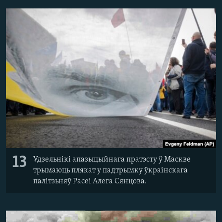
13
Удзельнікі апазыцыйнага пратэсту ў Маскве
трымаюць плякат у падтрымку ўкраінскага
палітзьняў Расеі Алега Сянцова.