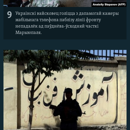
9
Украінскі вайсковец голіцца з дапамогай камеры
мабільнага тэлефона паблізу лініі фронту
непадалёк ад паўднёва-ўсходняй часткі
Марыюпаля.