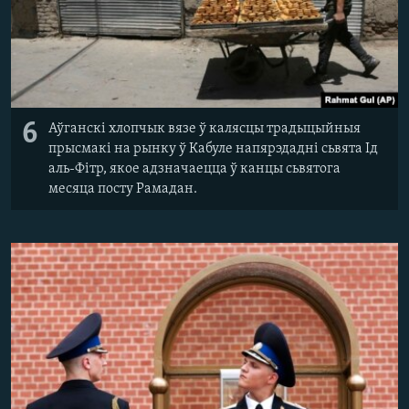
6
Аўганскі хлопчык вязе ў калясцы традыцыйныя
прысмакі на рынку ў Кабуле напярэдадні сьвята Ід
аль-Фітр, якое адзначаецца ў канцы сьвятога
месяца посту Рамадан.