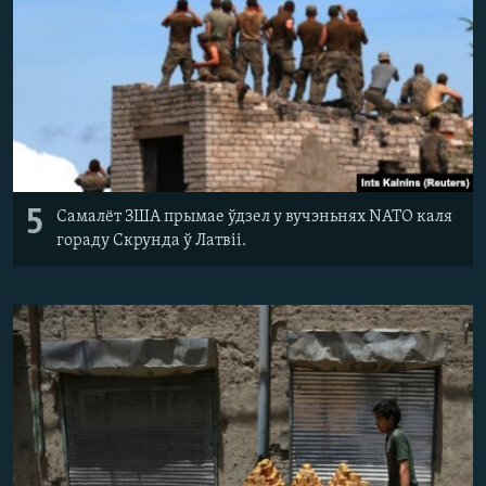
5
Самалёт ЗША прымае ўдзел у вучэньнях NATO каля
гораду Скрунда ў Латвіі.