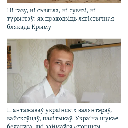
Ні газу, ні сьвятла, ні сувязі, ні
турыстаў: як праходзіць лягістычная
блякада Крыму
Шантажаваў украінскіх валянтэраў,
вайскоўцаў, палітыкаў. Украіна шукае
беларуса, які займаўся «чорным