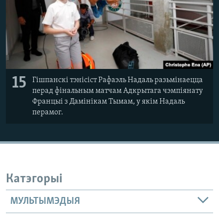
15
Гішпанскі тэнісіст Рафаэль Надаль разьмінаецца
перад фінальным матчам Адкрытага чэмпіянату
Францыі з Дамінікам Тымам, у якім Надаль
перамог.
Катэгорыі
МУЛЬТЫМЭДЫЯ