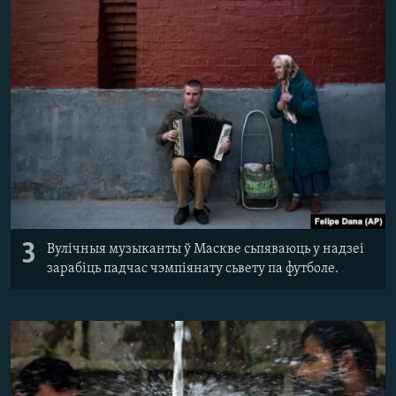
3
Вулічныя музыканты ў Маскве сьпяваюць у надзеі
зарабіць падчас чэмпіянату сьвету па футболе.