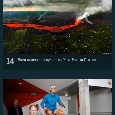
14
Лава выцякае з вулькану Калаўэя на Гаваях.