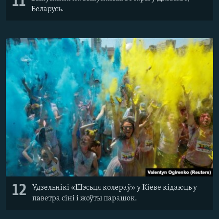
11
Беларусь.
12
Удзельнікі «Шэсьця колераў» у Кіеве кідаюць у
паветра сіні і жоўты парашок.