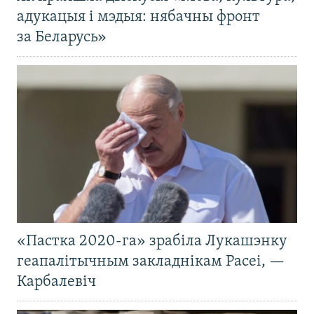
адукацыя і мэдыя: нябачны фронт
за Беларусь»
«Пастка 2020-га» зрабіла Лукашэнку
геапалітычным закладнікам Расеі, —
Карбалевіч