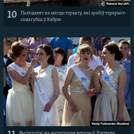
10
Паліцыянт на месцы тэракту, які зрабіў тэрарыст-
самагубца ў Кабуле.
Выпускнікі на выпускным вечары ў Дзятлаве,