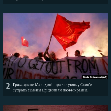
2
Грамадзяне Македоніі пратэстуюць у Скоп'е
супраць зьмены афіцыйнай назвы краіны.