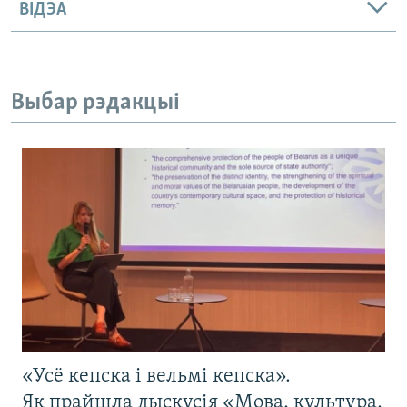
ВІДЭА
Выбар рэдакцыі
«Усё кепска і вельмі кепска».
Як прайшла дыскусія «Мова, культура,