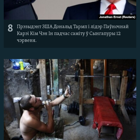
8
Прэзыдэнт ЗША Дональд Тармп і лідэр Паўночнай
Карэі Кім Чэн Ін падчас саміту ў Сынгапуры 12
чэрвеня.