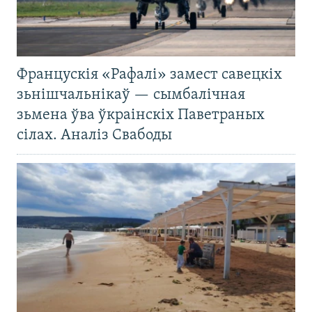
Францускія «Рафалі» замест савецкіх
зьнішчальнікаў — сымбалічная
зьмена ўва ўкраінскіх Паветраных
сілах. Аналіз Свабоды