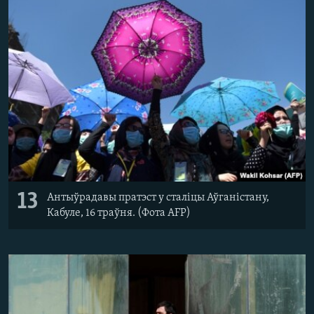
13
Антыўрадавы пратэст у сталіцы Аўганістану,
Кабуле, 16 траўня. (Фота AFP)