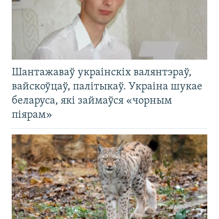
Шантажаваў украінскіх валянтэраў,
вайскоўцаў, палітыкаў. Украіна шукае
беларуса, які займаўся «чорным
піярам»