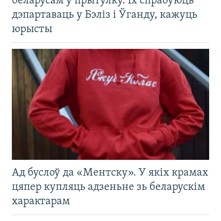
беларусам у прытулку. Іх спрабуюць
дэпартаваць у Бэліз і Ўганду, кажуць
юрысты
Ад буслоў да «Ментску». У якіх крамах
цяпер купляць адзеньне зь беларускім
характарам