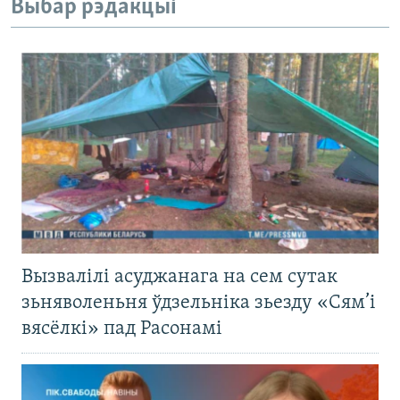
Выбар рэдакцыі
Вызвалілі асуджанага на сем сутак
зьняволеньня ўдзельніка зьезду «Сям’і
вясёлкі» пад Расонамі