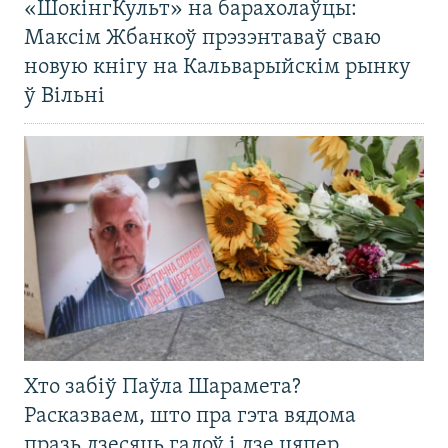
«ШокінгКульт» на барахолаўцы:
Максім Жбанкоў прэзэнтаваў сваю
новую кнігу на Кальварыйскім рынку
ў Вільні
Хто забіў Паўла Шарамета?
Расказваем, што пра гэта вядома
празь дзесяць гадоў і дзе цяпер