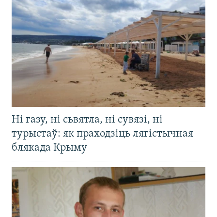
Ні газу, ні сьвятла, ні сувязі, ні
турыстаў: як праходзіць лягістычная
блякада Крыму