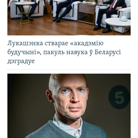
Лукашэнка стварае «акадэмію
будучыні», пакуль навука ў Беларусі
дэградуе