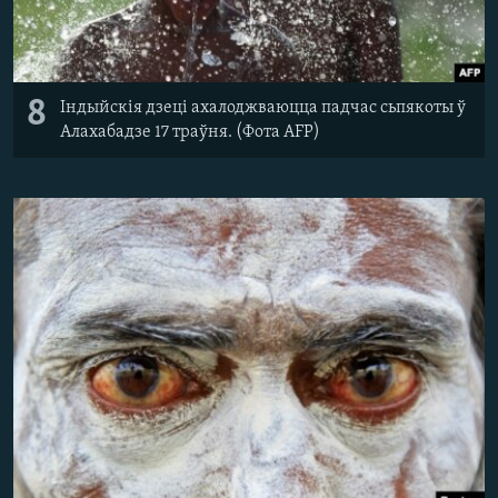
8
Індыйскія дзеці ахалоджваюцца падчас сьпякоты ў
Алахабадзе 17 траўня. (Фота AFP)