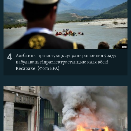
4
Альбанцы пратэстуюць супраць рашэньня ўраду
пабудаваць гідраэлектрастанцыю каля вёскі
Кесараке. (Фота EPA)