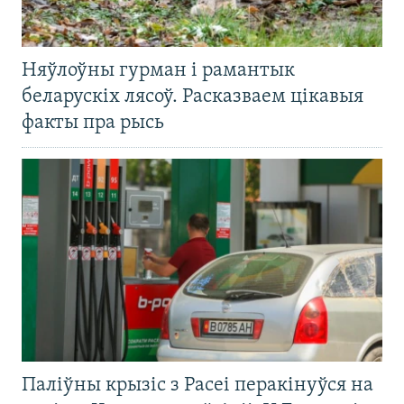
Няўлоўны гурман і рамантык
беларускіх лясоў. Расказваем цікавыя
факты пра рысь
Паліўны крызіс з Расеі перакінуўся на