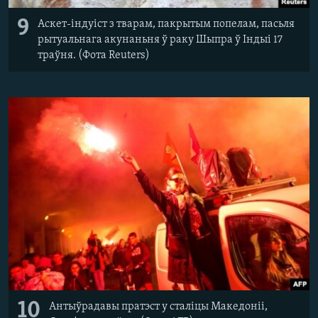
9
Аскет-індуіст з тварам, пакрытым попелам, пасьля
рытуальнага акунаньня ў раку Шыпра ў Індыі 17
траўня. (Фота Reuters)
10
Антыўрадавы пратэст у сталіцы Македоніі,