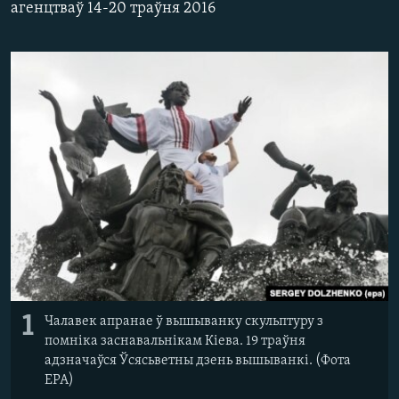
агенцтваў 14-20 траўня 2016
КУЛЬТУРА
МОВА
КАЛЯНДАР
НА ХВАЛЯХ СВАБОДЫ
1
Чалавек апранае ў вышыванку скульптуру з
помніка заснавальнікам Кіева. 19 траўня
адзначаўся Ўсясьветны дзень вышыванкі. (Фота
EPA)