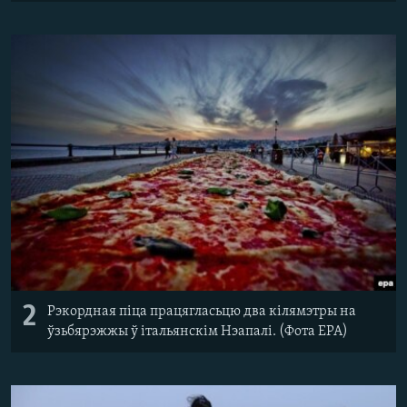
2
Рэкордная піца працягласьцю два кілямэтры на
ўзьбярэжжы ў італьянскім Нэапалі. (Фота EPA)