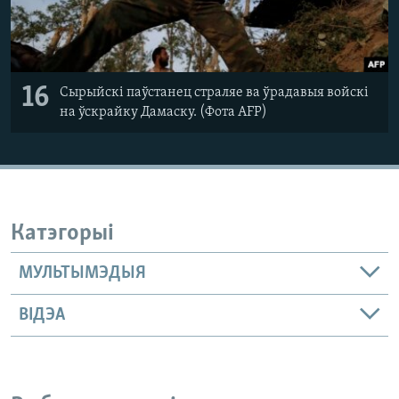
16
Сырыйскі паўстанец страляе ва ўрадавыя войскі
на ўскрайку Дамаску. (Фота AFP)
Катэгорыі
МУЛЬТЫМЭДЫЯ
ВІДЭА