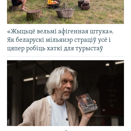
«Жыцьцё вельмі афігенная штука».
Як беларускі мільянэр страціў усё і
цяпер робіць хаткі для турыстаў