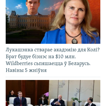
Лукашэнка стварае акадэмію для Колі?
Брат будуе бізнэс на $10 млн.
Wildberries сьпяшаецца ў Беларусь.
Навіны 5 жніўня