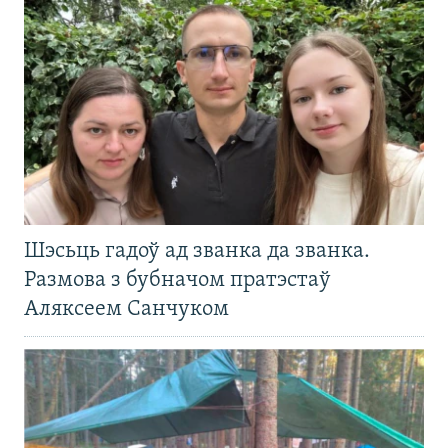
Шэсьць гадоў ад званка да званка.
Размова з бубначом пратэстаў
Аляксеем Санчуком