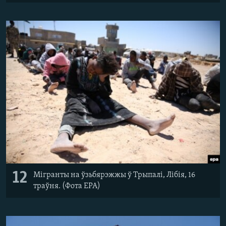
12
Мігранты на ўзьбярэжжы ў Трыпалі, Лібія, 16
траўня. (Фота EPA)