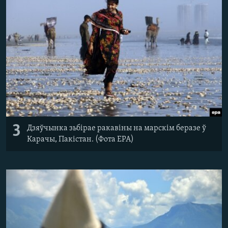
3
Дзяўчынка зьбірае ракавіны на марскім беразе ў
Карачы, Пакістан. (Фота EPA)