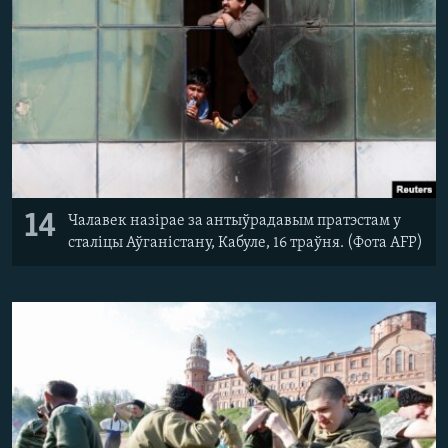
14
Чалавек назірае за антыўрадавым пратэстам у
сталіцы Аўганістану, Кабуле, 16 траўня. (Фота AFP)