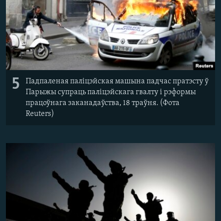
5
Падпаленая паліцэйская машына падчас пратэсту ў
Парыжы супраць паліцэйскага гвалту і рэформы
працоўнага заканадаўства, 18 траўня. (Фота
Reuters)