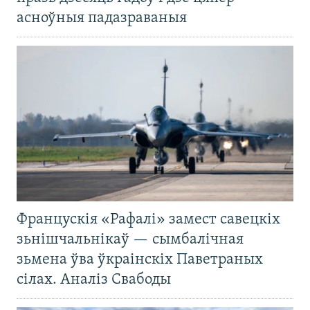
асноўныя падазраваныя
Францускія «Рафалі» замест савецкіх
зьнішчальнікаў — сымбалічная
зьмена ўва ўкраінскіх Паветраных
сілах. Аналіз Свабоды