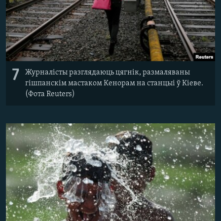
7
Журналісты разглядаюць цягнік, размаляваны
гішпанскім мастаком Кенорам на станцыі ў Кіеве.
(Фота Reuters)