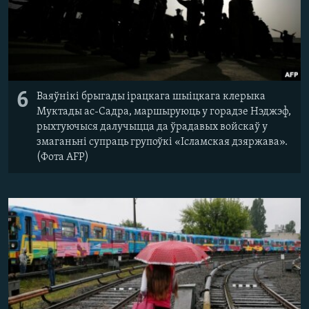
6
Ваяўнікі брыгады ірацкага шыіцкага клерыка
Муктады ас-Садра, маршыруюць у горадзе Нэджэф,
рыхтуючыся далучыцца да ўрадавых войскаў у
змаганьні супраць групоўкі «Ісламская дзяржава».
(Фота AFP)