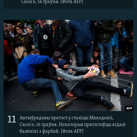
Скоп'е, 16 траўня. (Фота AFP)
11
Антыўрадавы пратэст у сталіцы Македоніі,
Скоп'е, 16 траўня. Некаторыя пратэстоўцы кідалі
балёнікі з фарбай. (Фота AFP)