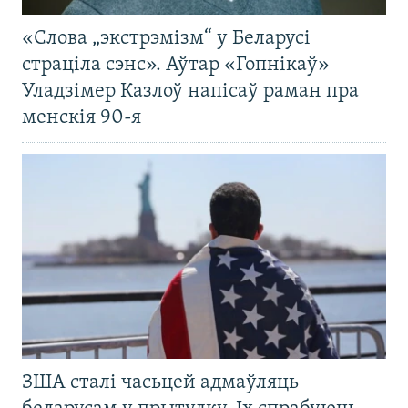
«Слова „экстрэмізм“ у Беларусі
страціла сэнс». Аўтар «Гопнікаў»
Уладзімер Казлоў напісаў раман пра
менскія 90-я
ЗША сталі часьцей адмаўляць