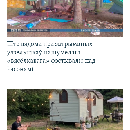
Што вядома пра затрыманых
удзельнікаў нашумелага
«вясёлкавага» фэстывалю пад
Расонамі