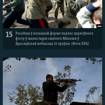
15
Расейцы ў казацкай форме падчас царкоўнага
фэсту ў манастыры сьвятога Мікалая ў
Яраслаўскай вобласьці 15 траўня. (Фота EPA)