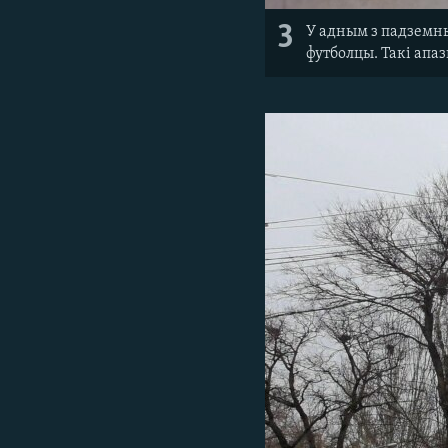
3
У адным з падземны
футболцы. Такі апа