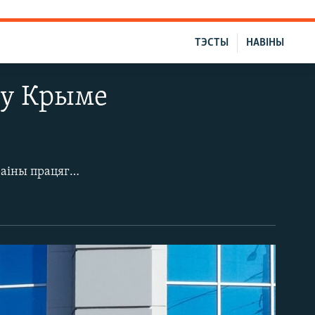
ТЭСТЫ
НАВІНЫ
 у Крыме
Расейскае поўнамаштабнае ваеннае ўварваньне на мацерыковую частку Ўкраіны працягваецца з раніцы 24 лютага. Расейскія войскі наносяць авіяўдары па ключавых аб’ектах ваеннай і грамадзянскай інфраструктуры, разбураючы аэрадромы, вайсковыя часткі, нафтабазы, запраўкі, цэрквы, школы і бальніцы.