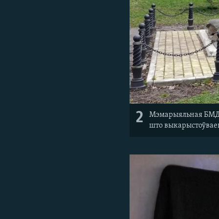
2
Мэмарыяльная БМД-1
што выкарыстоўваец