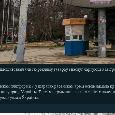
лошчы звычайную рэкляму тавараў і паслуг чаргуюць з агітро
кай плятформы», у шэрагах расейскай арміі ёсьць нямала кр
аць супраць Украіны. Таксама крымчане ёсьць у сьпісах палонн
уюць улады Ўкраіны.