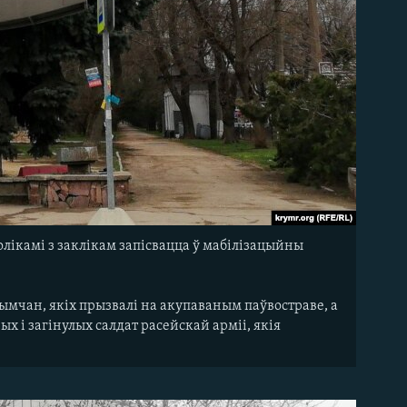
лікамі з заклікам запісвацца ў мабілізацыйны
ымчан, якіх прызвалі на акупаваным паўвостраве, а
ых і загінулых салдат расейскай арміі, якія