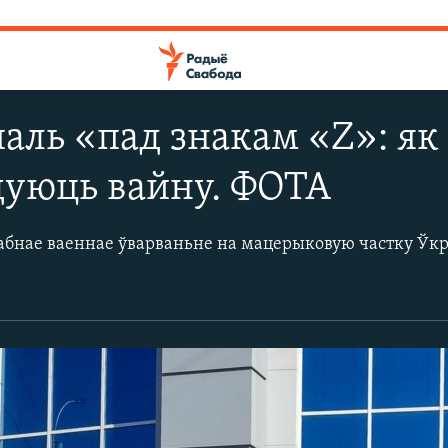
ль «пад знакам «Z»: як
дуюць вайну. ФОТА