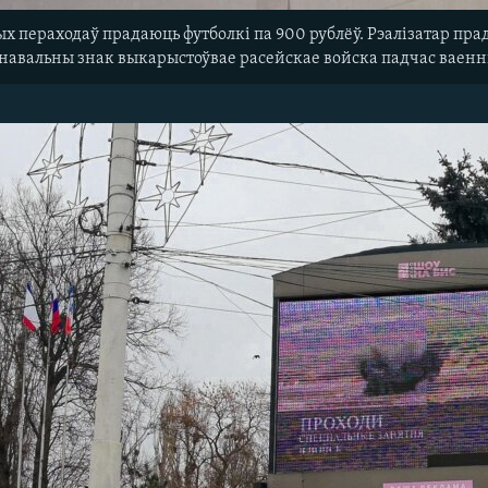
х пераходаў прадаюць футболкі па 900 рублёў. Рэалізатар пра
знавальны знак выкарыстоўвае расейскае войска падчас ваенн