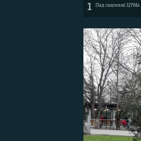
1
Пад сьценамі ЦУМа 