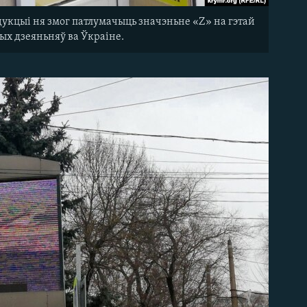
дукцыі ня змог патлумачыць значэньне «Z» на гэтай
ых дзеяньняў ва Ўкраіне.