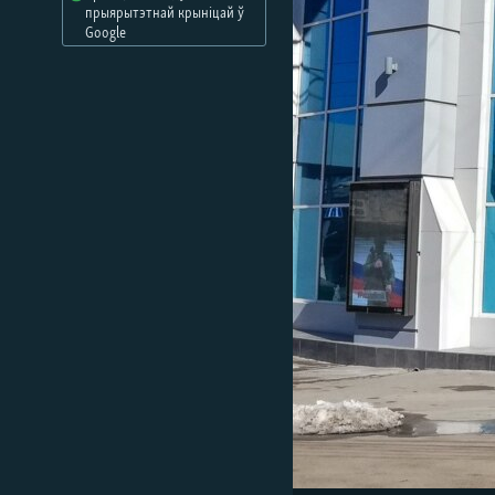
прыярытэтнай крыніцай ў
КАЛЯНДАР
НА ХВАЛЯХ СВАБОДЫ
Google