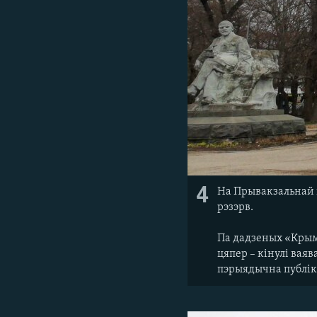
4
На Прывакзальнай п
рэзэрв.
Па дадзеных «Крымс
цяпер – кінулі ваяв
пэрыядычна публік