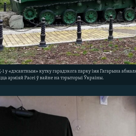
 у «дэсантным» кутку гарадзкога парку імя Гагарына абмаляв
ца арміяй Расеі ў вайне на тэрыторыі Ўкраіны.