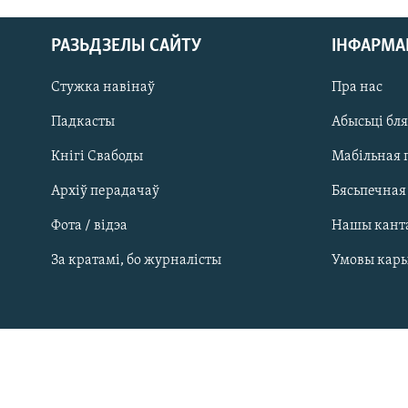
РАЗЬДЗЕЛЫ САЙТУ
ІНФАРМ
Стужка навінаў
Пра нас
Падкасты
Абысьці бл
Кнігі Свабоды
Мабільная 
Архіў перадачаў
Бясьпечная
Фота / відэа
Нашы кант
САЧЫЦЕ ЗА АБНАЎЛЕНЬНЯМІ
За кратамі, бо журналісты
Умовы кар
Усе сайты РС/РСЭ