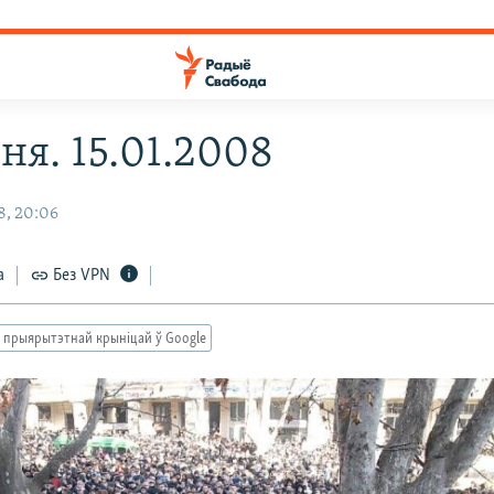
ня. 15.01.2008
8, 20:06
а
Без VPN
 прыярытэтнай крыніцай ў Google