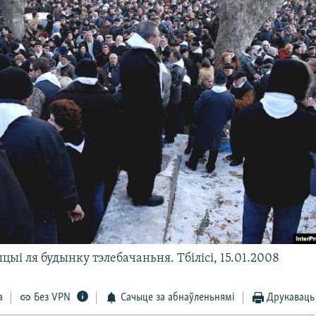
цыі ля будынку тэлебачаньня. Тбілісі, 15.01.2008
а
Без VPN
Сачыце за абнаўленьнямі
Друкаваць