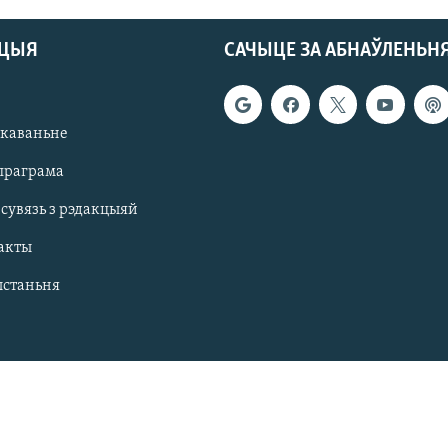
АЦЫЯ
САЧЫЦЕ ЗА АБНАЎЛЕНЬН
якаваньне
праграма
 сувязь з рэдакцыяй
акты
ыстаньня