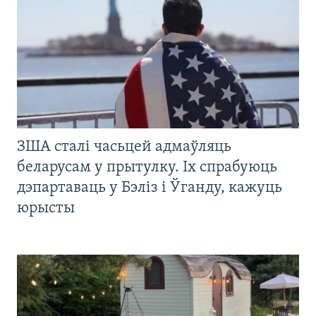
ЗША сталі часьцей адмаўляць
беларусам у прытулку. Іх спрабуюць
дэпартаваць у Бэліз і Ўганду, кажуць
юрысты