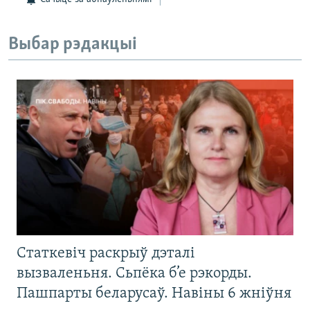
Выбар рэдакцыі
Статкевіч раскрыў дэталі
вызваленьня. Сьпёка б’е рэкорды.
Пашпарты беларусаў. Навіны 6 жніўня