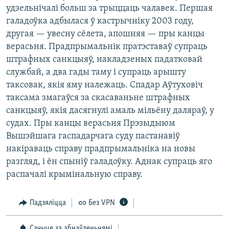
удзельнічалі больш за трыццаць чалавек. Першая
галадоўка адбылася ў кастрычніку 2003 году,
другая — увесну сёлета, апошняя — пры канцы
верасьня. Прадпрымальнік пратэставаў супраць
штрафных санкцыяў, накладзеных падатковай
службай, а два гады таму і супраць арышту
таксовак, якія яму належаць. Спадар Аўтуховіч
таксама змагаўся за скасаваньне штрафных
санкцыяў, якія дасягнулі амаль мільёну даляраў, у
судах. Пры канцы верасьня Прэзыдыюм
Вышэйшага гаспадарчага суду пастанавіў
накіраваць справу прадпрымальніка на новы
разгляд, і ён спыніў галадоўку. Аднак супраць яго
распачалі крымінальную справу.
Падзяліцца
Без VPN
Сачыце за абнаўленьнямі