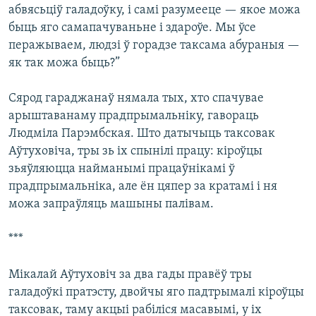
абвясьціў галадоўку, і самі разумееце — якое можа
быць яго самапачуваньне і здароўе. Мы ўсе
перажываем, людзі ў горадзе таксама абураныя —
як так можа быць?”
Сярод гараджанаў нямала тых, хто спачувае
арыштаванаму прадпрымальніку, гавораць
Людміла Парэмбская. Што датычыць таксовак
Аўтуховіча, тры зь іх спынілі працу: кіроўцы
зьяўляюцца найманымі працаўнікамі ў
прадпрымальніка, але ён цяпер за кратамі і ня
можа запраўляць машыны палівам.
***
Мікалай Аўтуховіч за два гады правёў тры
галадоўкі пратэсту, двойчы яго падтрымалі кіроўцы
таксовак, таму акцыі рабіліся масавымі, у іх