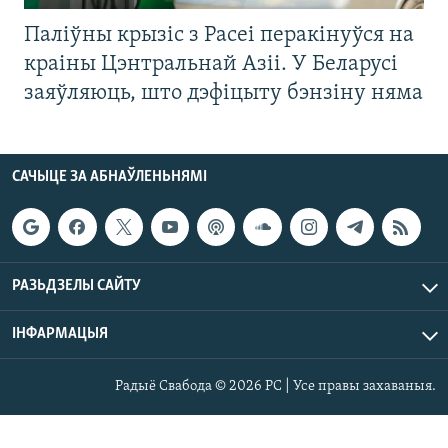
Паліўны крызіс з Расеі перакінуўся на
краіны Цэнтральнай Азіі. У Беларусі
заяўляюць, што дэфіцыту бэнзіну няма
САЧЫЦЕ ЗА АБНАЎЛЕНЬНЯМІ
РАЗЬДЗЕЛЫ САЙТУ
ІНФАРМАЦЫЯ
Радыё Свабода © 2026 РС | Усе правы захаваныя.