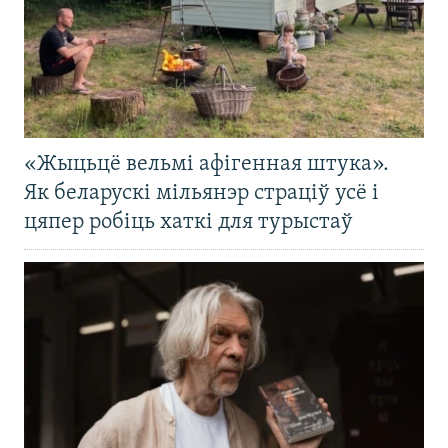
«Жыцьцё вельмі афігенная штука».
Як беларускі мільянэр страціў усё і
цяпер робіць хаткі для турыстаў