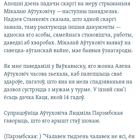
Апошні дзень падачы скаргі на меру стрыманьня
Мікалаю Аўтуховічу —наступны панядзелак.
Надзея Станкевіч сказала, што адной скаргі
замала, таму рыхтуюцца іншыя дакумэнты —
адносна яго асобы, сямейнага становішча, работы,
даведкі аб хваробах. Мікалай Аўтуховіч ваяваў на
савецка-аўганскай вайне, мае баявыя ўзнагароды.
Як мне паведамілі у Ваўкавыску, яго жонка Алена
Аўтуховіч часова зьехала, каб палепшыць сваё
здароўе, пагатоў, што яна ня мела спадзяваньня на
дазвол сустрэцца з мужам у турме. У іхняй сям’і
ёсьць дачка Каця, якой 14 гадоў.
Супрацоўніца Аўтуховіча Людміла Парэмбская
гаворыць, што яго арышт стаў шокам.
(Парэмбская: ) “Чалавек тыдзень чалавек не ясі, ён