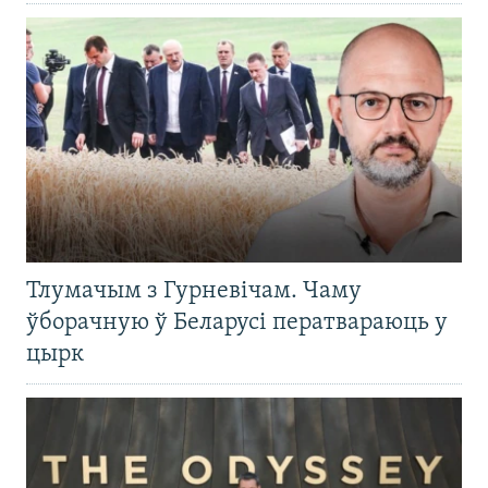
Тлумачым з Гурневічам. Чаму
ўборачную ў Беларусі ператвараюць у
цырк