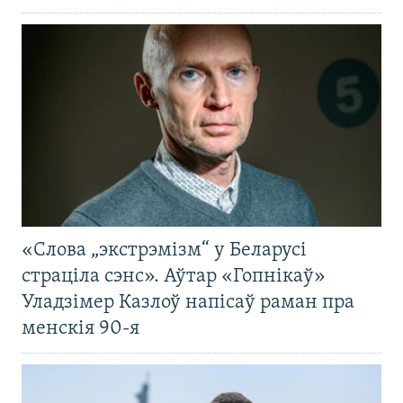
«Слова „экстрэмізм“ у Беларусі
страціла сэнс». Аўтар «Гопнікаў»
Уладзімер Казлоў напісаў раман пра
менскія 90-я