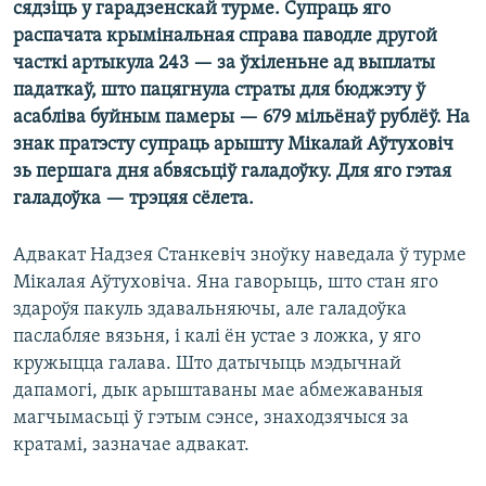
сядзіць у гарадзенскай турме. Супраць яго
КУЛЬТУРА
МОВА
распачата крымінальная справа паводле другой
КАЛЯНДАР
НА ХВАЛЯХ СВАБОДЫ
часткі артыкула 243 — за ўхіленьне ад выплаты
падаткаў, што пацягнула страты для бюджэту ў
асабліва буйным памеры — 679 мільёнаў рублёў. На
знак пратэсту супраць арышту Мікалай Аўтуховіч
зь першага дня абвясьціў галадоўку. Для яго гэтая
галадоўка — трэцяя сёлета.
Адвакат Надзея Станкевіч зноўку наведала ў турме
Мікалая Аўтуховіча. Яна гаворыць, што стан яго
здароўя пакуль здавальняючы, але галадоўка
паслабляе вязьня, і калі ён устае з ложка, у яго
кружыцца галава. Што датычыць мэдычнай
дапамогі, дык арыштаваны мае абмежаваныя
магчымасьці ў гэтым сэнсе, знаходзячыся за
кратамі, зазначае адвакат.