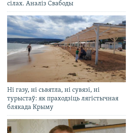
сілах. Аналіз Свабоды
Ні газу, ні сьвятла, ні сувязі, ні
турыстаў: як праходзіць лягістычная
блякада Крыму