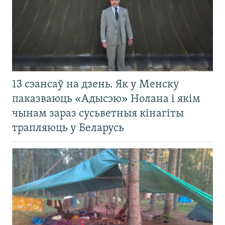
13 сэансаў на дзень. Як у Менску
паказваюць «Адысэю» Нолана і якім
чынам зараз сусьветныя кінагіты
трапляюць у Беларусь