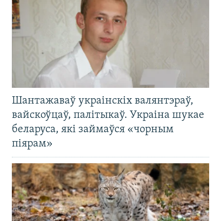
Шантажаваў украінскіх валянтэраў,
вайскоўцаў, палітыкаў. Украіна шукае
беларуса, які займаўся «чорным
піярам»