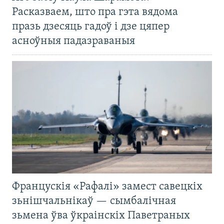
Расказваем, што пра гэта вядома
празь дзесяць гадоў і дзе цяпер
асноўныя падазраваныя
Францускія «Рафалі» замест савецкіх
зьнішчальнікаў — сымбалічная
зьмена ўва ўкраінскіх Паветраных