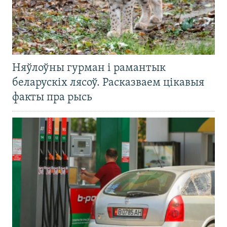
Няўлоўны гурман і рамантык
беларускіх лясоў. Расказваем цікавыя
факты пра рысь