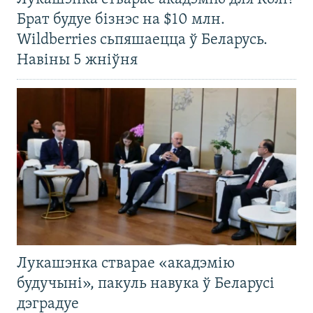
Брат будуе бізнэс на $10 млн.
Wildberries сьпяшаецца ў Беларусь.
Навіны 5 жніўня
Лукашэнка стварае «акадэмію
будучыні», пакуль навука ў Беларусі
дэградуе