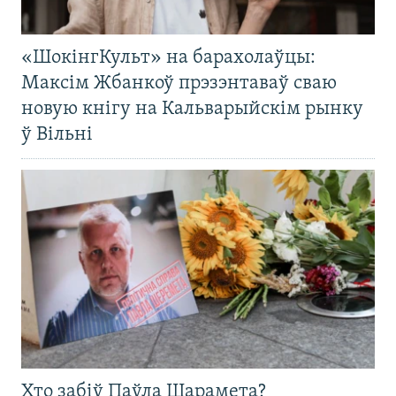
«ШокінгКульт» на барахолаўцы:
Максім Жбанкоў прэзэнтаваў сваю
новую кнігу на Кальварыйскім рынку
ў Вільні
Хто забіў Паўла Шарамета?