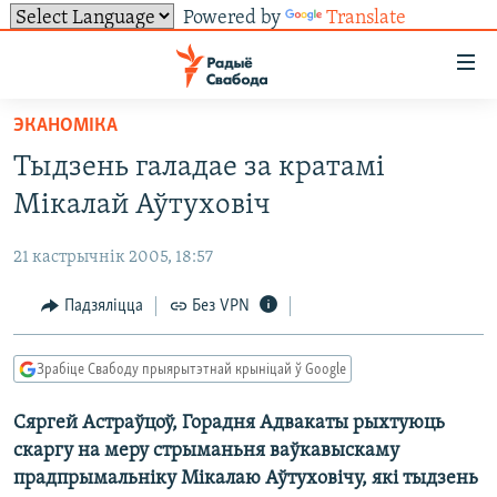
Powered by
Translate
Лінкі
ўнівэрсальнага
доступу
ЭКАНОМІКА
НАВІНЫ
Перайсьці
Тыдзень галадае за кратамі
да
ТОЛЬКІ НА СВАБОДЗЕ
УСЕ НАВІНЫ
Мікалай Аўтуховіч
галоўнага
СУВЯЗЬ
ВІДЭА І ФОТА
ТЭСТЫ
зьместу
21 кастрычнік 2005, 18:57
Перайсьці
ПАДПІСАЦЦА
ЛЮДЗІ
БЛОГІ
АБЫСЬЦІ БЛЯКАВАНЬНЕ
да
Падзяліцца
Без VPN
ПАЛІТЫКА
ГІСТОРЫЯ НА СВАБОДЗЕ
ПАДЗЯЛІЦЦА ІНФАРМАЦЫЯЙ
RSS
галоўнай
САЧЫЦЕ ЗА АБНАЎЛЕНЬНЯМІ
навігацыі
ЭКАНОМІКА
ПАДКАСТЫ
ПАДКАСТЫ
Зрабіце Свабоду прыярытэтнай крыніцай ў Google
Перайсьці
ВАЙНА
КНІГІ
FACEBOOK
да
Сяргей Астраўцоў, Горадня Адвакаты рыхтуюць
БЕЛАРУСЫ НА ВАЙНЕ
АЎДЫЁКНІГІ
TWITTER
пошуку
скаргу на меру стрыманьня ваўкавыскаму
ПАЛІТВЯЗЬНІ
PREMIUM
Усе сайты РС/РСЭ
прадпрымальніку Мікалаю Аўтуховічу, які тыдзень