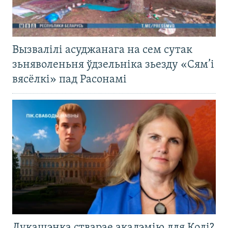
Вызвалілі асуджанага на сем сутак
зьняволеньня ўдзельніка зьезду «Сям’і
вясёлкі» пад Расонамі
Лукашэнка стварае акадэмію для Колі?