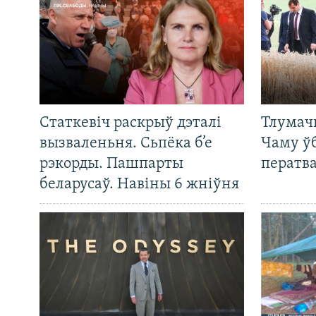
Статкевіч раскрыў дэталі
Тлумач
вызваленьня. Сьпёка б’е
Чаму ў
рэкорды. Пашпарты
ператв
беларусаў. Навіны 6 жніўня