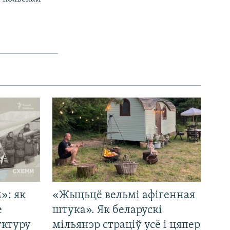
»: як
«Жыцьцё вельмі афігенная
е
штука». Як беларускі
уктуру
мільянэр страціў усё і цяпер