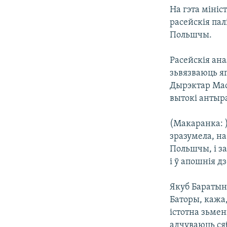
На гэта міні
расейскія пал
Польшчы.
Расейскія ана
зьвязваюць я
Дырэктар Мас
вытокі антыр
(Макаранка: )
зразумела, на
Польшчы, і з
і ў апошнія д
Якуб Баратын
Баторы, кажа
істотна зьме
адчуваюць ся