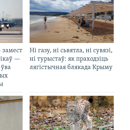
 замест
Ні газу, ні сьвятла, ні сувязі,
нікаў —
ні турыстаў: як праходзіць
 ўва
лягістычная блякада Крыму
ных
ды