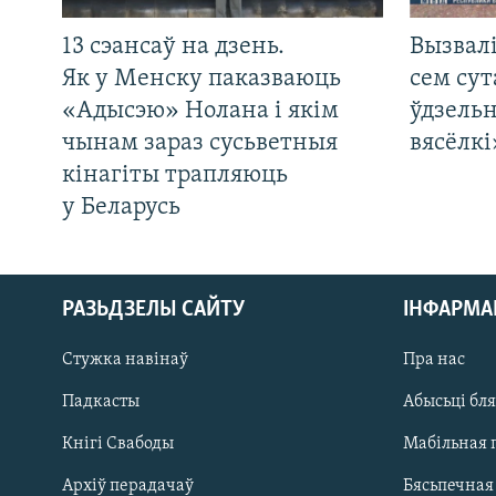
13 сэансаў на дзень.
Вызвалі
Як у Менску паказваюць
сем сут
«Адысэю» Нолана і якім
ўдзельн
чынам зараз сусьветныя
вясёлкі
кінагіты трапляюць
у Беларусь
РАЗЬДЗЕЛЫ САЙТУ
ІНФАРМ
Стужка навінаў
Пра нас
Падкасты
Абысьці бл
Кнігі Свабоды
Мабільная 
Архіў перадачаў
Бясьпечная