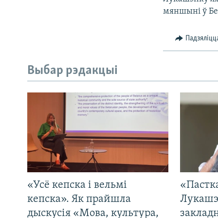
мяншыні ў Бе
Падзяліцц
Выбар рэдакцыі
«Усё кепска і вельмі
«Пастка
кепска». Як прайшла
Лукашэ
дыскусія «Мова, культура,
закладн