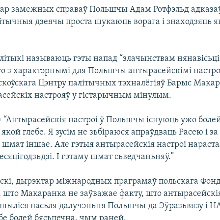
стар замежных справаў Польшчы Адам Ротфэльд адказаў
ітычныя дзеячы проста шукаюць ворага і знаходзяць я
літыкі называюць гэты напад “злачынствам нянавісьці”
го з характэрнымі для Польшчы антырасейскімі настро
коўскага Цэнтру палітычных тэхналёгіяў Барыс Мака
асейскіх настрояў у гістарычным мінулым.
 “Антырасейскія настроі ў Польшчы існуюць ужо болей 
 якой глебе. Я зусім не зьбіраюся апраўдваць Расею і з
а шмат іншае. Але гэтыя антырасейскія настроі нараст
зесяцігодзьдзі. І гэтаму шмат сьведчаньняў.”
скі, дырэктар міжнародных праграмаў польскага Фон
, што Макаранка не заўважае факту, што антырасейскі
ншыліся пасьля далучэньня Польшчы да Эўразьвязу і НА
бе болей бясьпечна, чым раней.