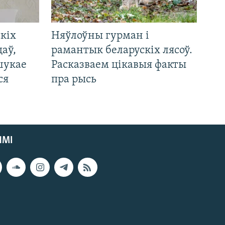
кіх
Няўлоўны гурман і
цаў,
рамантык беларускіх лясоў.
шукае
Расказваем цікавыя факты
ся
пра рысь
ЯМІ