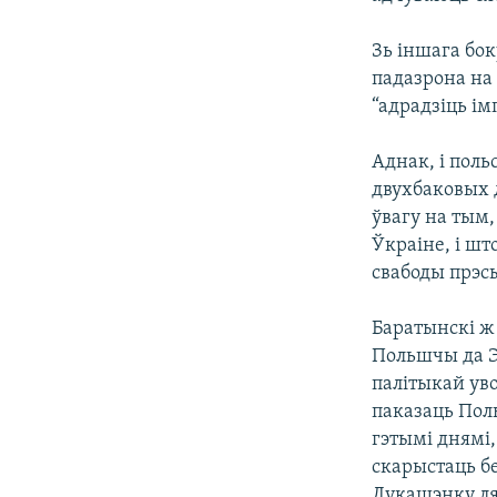
Зь іншага бо
падазрона на 
“адрадзіць і
Аднак, і поль
двухбаковых 
ўвагу на тым,
Ўкраіне, і ш
свабоды прэс
Баратынскі ж
Польшчы да Э
палітыкай ув
паказаць Пол
гэтымі днямі,
скарыстаць бе
Лукашэнку ля