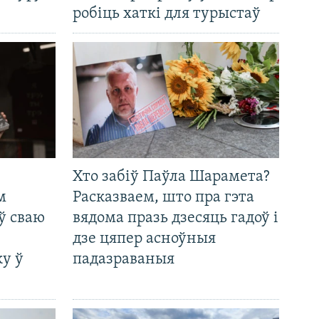
робіць хаткі для турыстаў
Хто забіў Паўла Шарамета?
м
Расказваем, што пра гэта
ў сваю
вядома празь дзесяць гадоў і
дзе цяпер асноўныя
у ў
падазраваныя