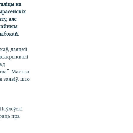
таліцы на
ырасейскіх
ту, але
ычайным
лыбокай.
каў, дзяцей
м выкрыквалі
ад
тва”. Масква
 заявіў, што
Паўлоўскі
раць пра