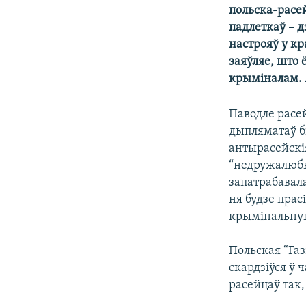
польска-расей
КАЛЯНДАР
НА ХВАЛЯХ СВАБОДЫ
падлеткаў – 
настрояў у к
заяўляе, што 
крыміналам. 
Паводле расе
дыпляматаў бі
антырасейскія
“недружалюбн
запатрабавал
ня будзе прас
крымінальную
Польская “Газ
скардзіўся ў 
расейцаў так,