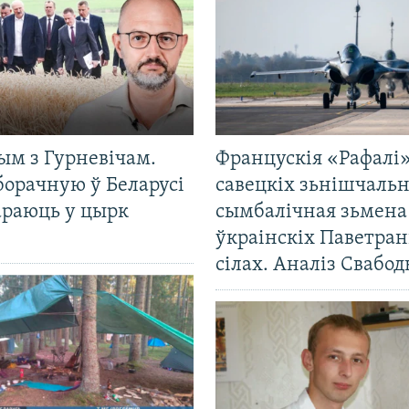
ым з Гурневічам.
Францускія «Рафалі»
борачную ў Беларусі
савецкіх зьнішчаль
араюць у цырк
сымбалічная зьмена
ўкраінскіх Паветра
сілах. Аналіз Свабо