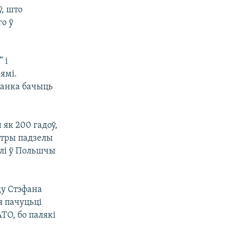
, што
го ў
 і
ямі.
ранка бачыць
як 200 гадоў,
а тры падзелы
алі ў Польшчы
ду Стэфана
я пачуцьці
ТО, бо палякі