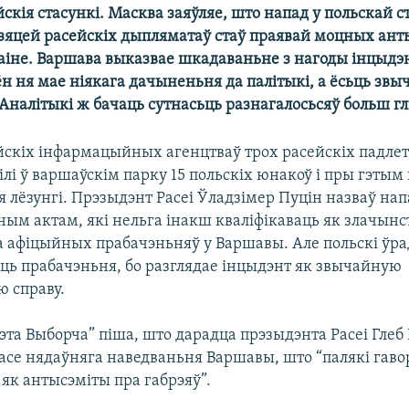
скія стасункі. Масква заяўляе, што напад у польскай с
дзяцей расейскіх дыпляматаў стаў праявай моцных ант
раіне. Варшава выказвае шкадаваньне з нагоды інцыдэн
ён ня мае ніякага дачыненьня да палітыкі, а ёсьць зв
Аналітыкі ж бачаць сутнасьць разнагалосьсяў больш г
йскіх інфармацыйных агенцтваў трох расейскіх падлет
лі ў варшаўскім парку 15 польскіх юнакоў і пры гэты
 лёзунгі. Прэзыдэнт Расеі Ўладзімер Пуцін назваў нап
ым актам, які нельга інакш кваліфікаваць як злачынс
а афіцыйных прабачэньняў у Варшавы. Але польскі ўрад
іць прабачэньня, бо разглядае інцыдэнт як звычайную
 справу.
эта Выборча” піша, што дарадца прэзыдэнта Расеі Глеб 
часе нядаўняга наведваньня Варшавы, што “палякі гаво
 як антысэміты пра габрэяў”.