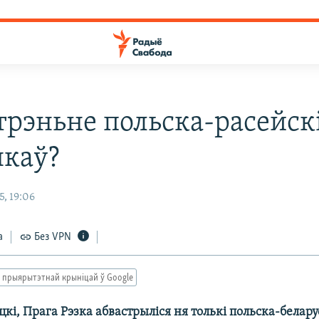
трэньне польска-расейск
нкаў?
, 19:06
а
Без VPN
 прыярытэтнай крыніцай ў Google
цкі, Прага Рэзка абвастрыліся ня толькі польска-беларус