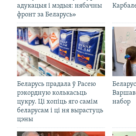
адукацыя і мэдыя: нябачны
Карбал
фронт за Беларусь»
Беларусь прадала ў Расею
Беларус
рэкордную колькасьць
Варшав
цукру. Ці хопіць яго самім
набор
беларусам і ці ня вырастуць
цэны