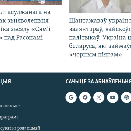
лі асуджанага на
ак зьняволеньня
Шантажаваў украінс
іка зьезду «Сям’і
валянтэраў, вайскоў
» пад Расонамі
палітыкаў. Украіна 
беларуса, які займаў
«чорным піярам»
АЦЫЯ
САЧЫЦЕ ЗА АБНАЎЛЕНЬН
якаваньне
праграма
 сувязь з рэдакцыяй