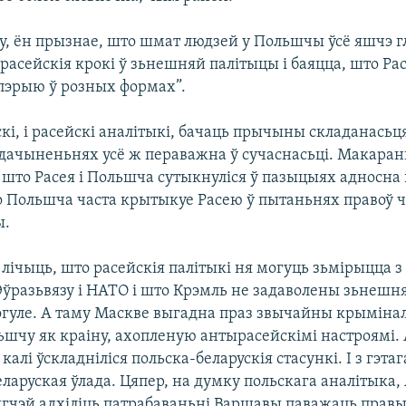
ку, ён прызнае, што шмат людзей у Польшчы ўсё яшчэ г
расейскія крокі ў зьнешняй палітыцы і баяцца, што Ра
мпэрыю ў розных формах”.
скі, і расейскі аналітыкі, бачаць прычыны складанасьц
дачыненьнях усё ж пераважна ў сучаснасьці. Макаран
 што Расея і Польшча сутыкнуліся ў пазыцыях адносна 
то Польшча часта крытыкуе Расею ў пытаньнях правоў ч
ы.
 лічыць, што расейскія палітыкі ня могуць зьмірыцца 
ўразьвязу і НАТО і што Крэмль не задаволены зьнешн
огуле. А таму Маскве выгадна праз звычайны крыміна
ьшчу як краіну, ахопленую антырасейскімі настроямі. 
 калі ўскладніліся польска-беларускія стасункі. І з гэта
ларуская ўлада. Цяпер, на думку польскага аналітыка,
гчэй адхіліць патрабаваньні Варшавы паважаць правы