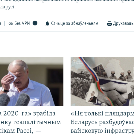
ларусі.
а
Без VPN
Сачыце за абнаўленьнямі
Друкаваць
 2020-га» зрабіла
«Ня толькі пляцдарм
нку геапалітычным
Беларусь разбудоўва
ікам Расеі, —
вайсковую інфрастр