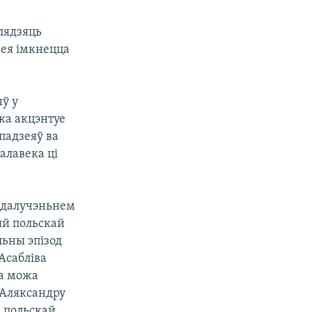
лядзяць
сея імкнецца
яў у
ка акцэнтуе
падзеяў ва
алавека ці
з далучэньнем
яй польскай
льны эпізод
Асабліва
га можа
 Аляксандру
 польскай