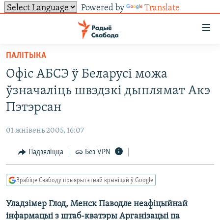
Powered by
Translate
Лінкі
ўнівэрсальнага
доступу
ПАЛІТЫКА
НАВІНЫ
Перайсьці
Офіс АБСЭ ў Беларусі можа
да
ТОЛЬКІ НА СВАБОДЗЕ
УСЕ НАВІНЫ
ўзначаліць швэдзкі дыплямат Акэ
галоўнага
СУВЯЗЬ
ВІДЭА І ФОТА
ТЭСТЫ
зьместу
Пэтэрсан
Перайсьці
ПАДПІСАЦЦА
ЛЮДЗІ
БЛОГІ
АБЫСЬЦІ БЛЯКАВАНЬНЕ
да
01 жнівень 2005, 16:07
ПАЛІТЫКА
ГІСТОРЫЯ НА СВАБОДЗЕ
ПАДЗЯЛІЦЦА ІНФАРМАЦЫЯЙ
RSS
галоўнай
САЧЫЦЕ ЗА АБНАЎЛЕНЬНЯМІ
Падзяліцца
Без VPN
навігацыі
ЭКАНОМІКА
ПАДКАСТЫ
ПАДКАСТЫ
Перайсьці
ВАЙНА
КНІГІ
FACEBOOK
да
Зрабіце Свабоду прыярытэтнай крыніцай ў Google
БЕЛАРУСЫ НА ВАЙНЕ
АЎДЫЁКНІГІ
TWITTER
пошуку
Уладзімер Глод, Менск Паводле неафіцыйнай
ПАЛІТВЯЗЬНІ
PREMIUM
Усе сайты РС/РСЭ
інфармацыі з штаб-кватэры Арганізацыі па