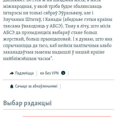
дыплямат. Бо гэта ж ня швэдзкая місія, а місія
міжнародная, у якой трэба будзе збалянсаваць
інтарэсы ня толькі сябраў Эўразьвязу, але і
Злучаных Штатаў, і Канады (абедзьве гэтыя краіны
таксама ўваходзяць у АБСЭ). Таму я лічу, што місія
АБСЭ да прэзыдэнцкіх выбараў стане больш
жорсткай, больш прынцыповай. І я думаю, што яна
спрычыніцца да таго, каб нейкія палітычныя альбо
заканадаўчыя зьмены надышлі ў нашай краіне
найбліжэйшым часам”.
Падзяліцца
Без VPN
Сачыце за абнаўленьнямі
Выбар рэдакцыі