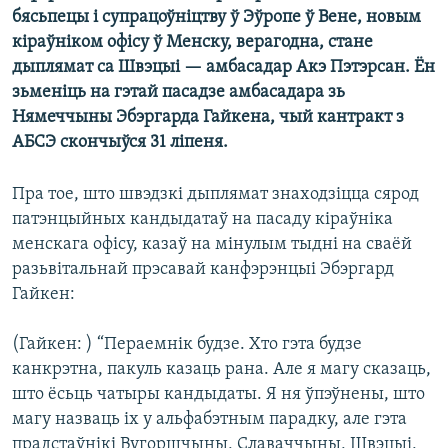
КУЛЬТУРА
МОВА
бясьпецы і супрацоўніцтву ў Эўропе ў Вене, новым
кіраўніком офісу ў Менску, верагодна, стане
КАЛЯНДАР
НА ХВАЛЯХ СВАБОДЫ
дыплямат са Швэцыі — амбасадар Акэ Пэтэрсан. Ён
зьменіць на гэтай пасадзе амбасадара зь
Нямеччыны Эбэргарда Гайкена, чый кантракт з
АБСЭ скончыўся 31 ліпеня.
Пра тое, што швэдзкі дыплямат знаходзіцца сярод
патэнцыйных кандыдатаў на пасаду кіраўніка
менскага офісу, казаў на мінулым тыдні на сваёй
разьвітальнай прэсавай канфэрэнцыі Эбэргард
Гайкен:
(Гайкен: ) “Пераемнік будзе. Хто гэта будзе
канкрэтна, пакуль казаць рана. Але я магу сказаць,
што ёсьць чатыры кандыдаты. Я ня ўпэўнены, што
магу назваць іх у альфабэтным парадку, але гэта
прадстаўнікі Вугоршчыны, Славаччыны, Швэцыі,