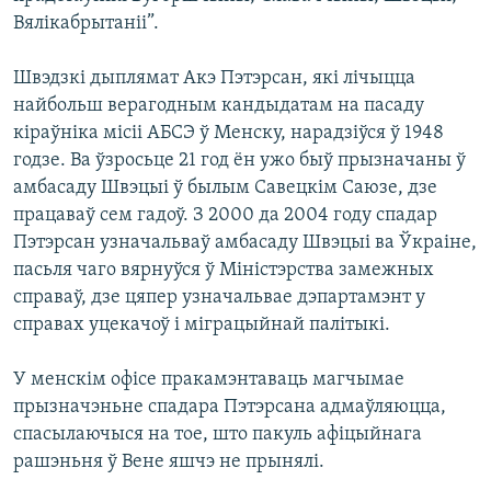
Вялікабрытаніі”.
Швэдзкі дыплямат Акэ Пэтэрсан, які лічыцца
найбольш верагодным кандыдатам на пасаду
кіраўніка місіі АБСЭ ў Менску, нарадзіўся ў 1948
годзе. Ва ўзросьце 21 год ён ужо быў прызначаны ў
амбасаду Швэцыі ў былым Савецкім Саюзе, дзе
працаваў сем гадоў. З 2000 да 2004 году спадар
Пэтэрсан узначальваў амбасаду Швэцыі ва Ўкраіне,
пасьля чаго вярнуўся ў Міністэрства замежных
справаў, дзе цяпер узначальвае дэпартамэнт у
справах уцекачоў і міграцыйнай палітыкі.
У менскім офісе пракамэнтаваць магчымае
прызначэньне спадара Пэтэрсана адмаўляюцца,
спасылаючыся на тое, што пакуль афіцыйнага
рашэньня ў Вене яшчэ не прынялі.