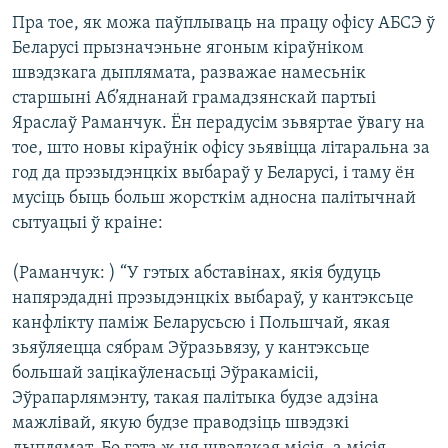
Пра тое, як можа паўплываць на працу офісу АБСЭ ў
Беларусі прызначэньне ягоным кіраўніком
швэдзкага дыплямата, разважае намесьнік
старшыні Аб’яднанай грамадзянскай партыі
Яраслаў Раманчук. Ён перадусім зьвяртае ўвагу на
тое, што новы кіраўнік офісу зьявіцца літаральна за
год да прэзыдэнцкіх выбараў у Беларусі, і таму ён
мусіць быць больш жорсткім адносна палітычнай
сытуацыі ў краіне:
(Раманчук: ) “У гэтых абставінах, якія будуць
напярэдадні прэзыдэнцкіх выбараў, у кантэксьце
канфлікту паміж Беларусьсю і Польшчай, якая
зьяўляецца сябрам Эўразьвязу, у кантэксьце
большай зацікаўленасьці Эўракамісіі,
Эўрапарлямэнту, такая палітыка будзе адзіна
мажлівай, якую будзе праводзіць швэдзкі