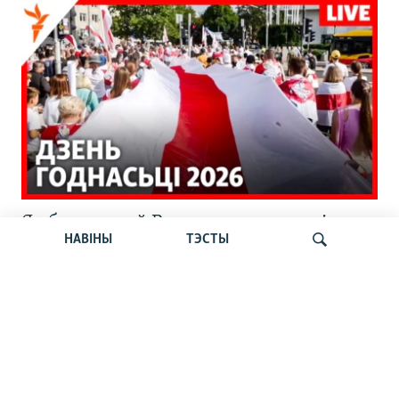
Як беларусы ў Варшаве адзначылі
НАВІНЫ
ТЭСТЫ
шостую гадавіну пратэстаў 2020-га.
Стрым Свабоды
Шукаць