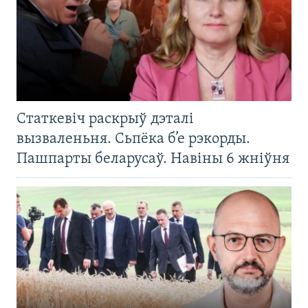
Статкевіч раскрыў дэталі
вызваленьня. Сьпёка б’е рэкорды.
Пашпарты беларусаў. Навіны 6 жніўня