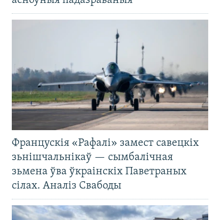
асноўныя падазраваныя
Францускія «Рафалі» замест савецкіх
зьнішчальнікаў — сымбалічная
зьмена ўва ўкраінскіх Паветраных
сілах. Аналіз Свабоды