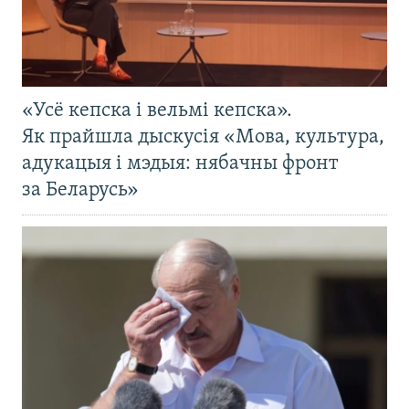
«Усё кепска і вельмі кепска».
Як прайшла дыскусія «Мова, культура,
адукацыя і мэдыя: нябачны фронт
за Беларусь»