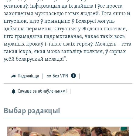
установаў, інфармацыя да іх дайшла і ўсе проста
захопленыя мужнасьцю гэтых людзей. Гэта яшчэ й
штуршок, што ў прынцыпе ў Беларусі могуць
адбыцца перамены. Сітуацыя ў Жодзіна паказвае,
што грамадзтва падрыхтаванае, чакае такіх вось
мужных крокаў і чакае сваіх герояў. Моладзь – гэта
такая іскра, якая можа запаліць полымя, ў сэрцах
усёй беларускай моладзі”.
Падзяліцца
Без VPN
Сачыце за абнаўленьнямі
Выбар рэдакцыі