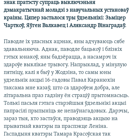
знак пратэсту супраць выключэньня
КУЛЬТУРА
МОВА
дэмакратычнай моладзі з навучальных установаў
КАЛЯНДАР
НА ХВАЛЯХ СВАБОДЫ
краіны. Цяпер засталося тры ўдзельнікі: Зьміцер
Чарткоў, Яўген Валкавец і Аляксандр Вінаградаў.
Паводле іх уласных ацэнак, яны адчуваюць сябе
здавальняюча. Аднак, паводле бацькоў і блізкіх
гэтых юнакоў, яны бадзёрацца, а насамрэч іх
здароўе выклікае трывогу. Напрыклад, у мінулую
пятніцу, калі я быў у Жодзіна, то самы юны
удзельнік акцыі 16-гадовы Павал Каранюхін
таксама мне казаў, што са здароўем добра, але
літаральна праз гадзіну ён страціў прытомнасьць.
Толькі пасьля гэтага старэйшыя ўдзельнікі акцыі
папрасілі прыпыніць яе непаўнагадовых. Дарэчы,
зараз тыя, хто застаўся, праводзяць акцыю на
прыватнай кватэры па праспэкце Леніна.
Гаспадыня кватэры Тамара Красоўская так