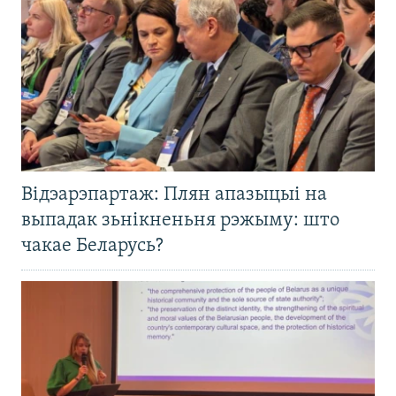
Відэарэпартаж: Плян апазыцыі на
выпадак зьнікненьня рэжыму: што
чакае Беларусь?