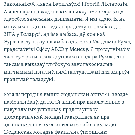
Законьнікаў, Лявон Баршчэўскі і Гергій Ліхтаровіч.
А яшчэ прасілі жодзінскіх юнакоў не ахвяраваць
здароўем замежныя дыпляматы. Я нагадаю, іх на
мінулым тыдні наведалі прадстаўнікі амбасады
ЗША у Беларусі, ад імя амбасадаў краінаў
Эўразьвязу кіраўнік амбасады Чэхіі Уладзімір Румл,
прадстаўнікі Офісу АБСЭ у Менску. Я прысутнічаў у
часе сустрэчы з галадоўнікамі спадара Румла, які
таксама выказаў глыбокую занепакоенасьць
магчымымі нэгатыўнымі наступствамі для здароўя
працяглай галадоўкі.
Якія папярэднія вынікі жодзінскай акцыі? Паводле
назіральнікаў, да гэтай акцыі пра выключэньне з
навучальных установаў прадстаўнікоў
дэмакратычнай моладзі гаварылася як пра
адзінкавыя і не зьвязаныя між сабою выпадкі.
Жодзінская моладзь фактычна ўпершыню