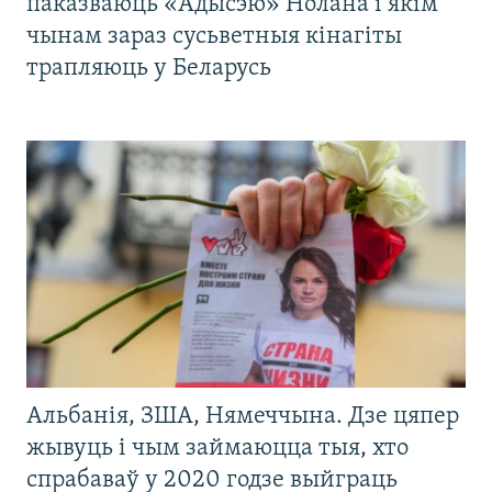
паказваюць «Адысэю» Нолана і якім
чынам зараз сусьветныя кінагіты
трапляюць у Беларусь
Альбанія, ЗША, Нямеччына. Дзе цяпер
жывуць і чым займаюцца тыя, хто
спрабаваў у 2020 годзе выйграць