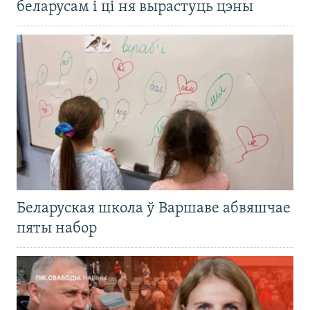
беларусам і ці ня вырастуць цэны
Беларуская школа ў Варшаве абвяшчае
пяты набор