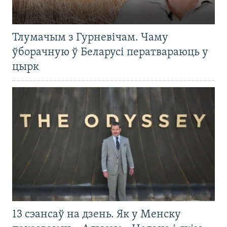
Тлумачым з Гурневічам. Чаму
ўборачную ў Беларусі ператвараюць у
цырк
13 сэансаў на дзень. Як у Менску