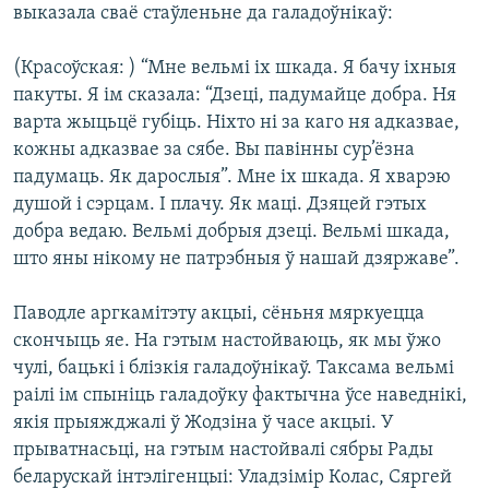
выказала сваё стаўленьне да галадоўнікаў:
(Красоўская: ) “Мне вельмі іх шкада. Я бачу іхныя
пакуты. Я ім сказала: “Дзеці, падумайце добра. Ня
варта жыцьцё губіць. Ніхто ні за каго ня адказвае,
кожны адказвае за сябе. Вы павінны сур’ёзна
падумаць. Як дарослыя”. Мне іх шкада. Я хварэю
душой і сэрцам. І плачу. Як маці. Дзяцей гэтых
добра ведаю. Вельмі добрыя дзеці. Вельмі шкада,
што яны нікому не патрэбныя ў нашай дзяржаве”.
Паводле аргкамітэту акцыі, сёньня мяркуецца
скончыць яе. На гэтым настойваюць, як мы ўжо
чулі, бацькі і блізкія галадоўнікаў. Таксама вельмі
раілі ім спыніць галадоўку фактычна ўсе наведнікі,
якія прыяжджалі ў Жодзіна ў часе акцыі. У
прыватнасьці, на гэтым настойвалі сябры Рады
беларускай інтэлігенцыі: Уладзімір Колас, Сяргей