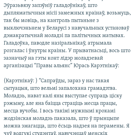
Эўразьвязу запэўніў галадоўнікаў, што
дыпляматычныя місіі замежных краінаў, возьмуць,
так бы мовіць, на кантроль пытаньне з
выключэньнем у Беларусі з навучальных установаў
дэмакратычнай моладзі па палітычных матывах.
Галадоўка, паводле назіральнікаў, атрымала
розгалас і ўнутры краіны. У прыватнасьці, вось што
зазначыў на гэты конт лідэр моладзевай
арганізацыі “Правы альянс” Юрась Карэтнікаў:
(Карэтнікаў: ) “Сапраўды, зараз у нас такая
сытуацыя, што вельмі запалохана грамадзтва.
Моладзь, нават калі яны выступае супраць ціску
рэжыму, але яна баіцца страціць месца працы,
месца вучобы. І вось такімі мужнымі крокамі
жодзінская моладзь паказала, што ў прынцыпе
можна змагацца, што ёсьць надзея на перамены. Я
чуў водгукі студэнтаў, навучэнцаў менскіх