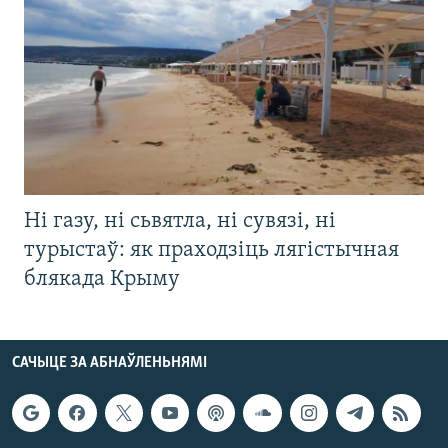
Ні газу, ні сьвятла, ні сувязі, ні
турыстаў: як праходзіць лягістычная
блякада Крыму
САЧЫЦЕ ЗА АБНАЎЛЕНЬНЯМІ