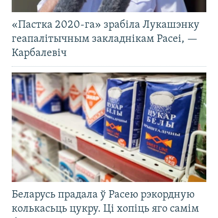
«Пастка 2020-га» зрабіла Лукашэнку
геапалітычным закладнікам Расеі, —
Карбалевіч
Беларусь прадала ў Расею рэкордную
колькасьць цукру. Ці хопіць яго самім