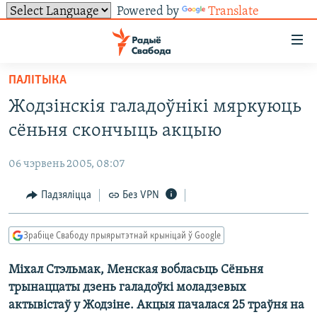
Powered by
Translate
Лінкі
ўнівэрсальнага
доступу
ПАЛІТЫКА
НАВІНЫ
Перайсьці
Жодзінскія галадоўнікі мяркуюць
да
ТОЛЬКІ НА СВАБОДЗЕ
УСЕ НАВІНЫ
сёньня скончыць акцыю
галоўнага
СУВЯЗЬ
ВІДЭА І ФОТА
ТЭСТЫ
зьместу
06 чэрвень 2005, 08:07
Перайсьці
ПАДПІСАЦЦА
ЛЮДЗІ
БЛОГІ
АБЫСЬЦІ БЛЯКАВАНЬНЕ
да
Падзяліцца
Без VPN
ПАЛІТЫКА
ГІСТОРЫЯ НА СВАБОДЗЕ
ПАДЗЯЛІЦЦА ІНФАРМАЦЫЯЙ
RSS
галоўнай
САЧЫЦЕ ЗА АБНАЎЛЕНЬНЯМІ
навігацыі
ЭКАНОМІКА
ПАДКАСТЫ
ПАДКАСТЫ
Зрабіце Свабоду прыярытэтнай крыніцай ў Google
Перайсьці
ВАЙНА
КНІГІ
FACEBOOK
да
Міхал Стэльмак, Менская вобласьць Сёньня
БЕЛАРУСЫ НА ВАЙНЕ
АЎДЫЁКНІГІ
TWITTER
пошуку
трынаццаты дзень галадоўкі моладзевых
ПАЛІТВЯЗЬНІ
PREMIUM
Усе сайты РС/РСЭ
актывістаў у Жодзіне. Акцыя пачалася 25 траўня на