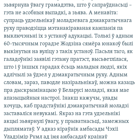
зьвярнула ўвагу грамадзтва, што ў сапраўднасьці –
гэта не асобныя выпадкі, а зьява. А менавіта:
супраць удзельнікаў моладзевага дэмакратычнага
руху праводзіцца мэтанакіраваная кампанія па
выключэньні іх з устаноў адукацыі. Толькі ў адным
60-тысячным горадзе Жодзіна сямёра юнакоў былі
выкінутыя на вуліцу з такіх устаноў. Пасьля таго, як
галадоўнікі заявілі гэтаму пратэст, высьветлілася,
што і ў іншых гарадах ёсьць маладыя людзі, якіх
адлічылі за ўдзел у дэмакратычным руху. Адным
словам, зараз, паводле назіральнікаў, можна казаць
пра дыскрымінацыю ў Беларусі моладзі, якая мае
апазыцыйныя настроі. Інакш кажучы, улады
хочуць, каб прадстаўнікі дэмакратычнай моладзі
заставаліся невукамі. Якраз на гэта удзельнікі
акцыі зьвярнулі ўвагу, у прыватнасьці, замежных
дыпляматаў. У адказ кіраўнік амбасады Чэхіі
Уладзімір Румл ад імя амбасадаў краінаў