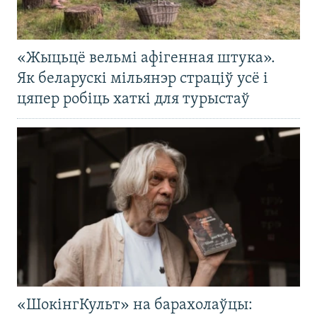
«Жыцьцё вельмі афігенная штука».
Як беларускі мільянэр страціў усё і
цяпер робіць хаткі для турыстаў
«ШокінгКульт» на барахолаўцы: