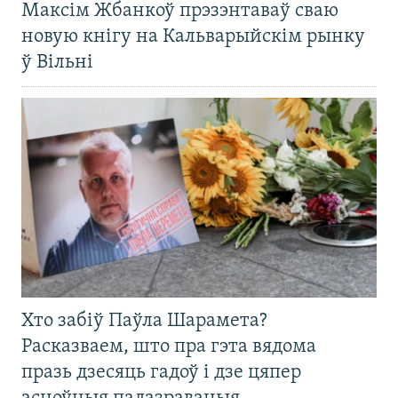
Максім Жбанкоў прэзэнтаваў сваю
новую кнігу на Кальварыйскім рынку
ў Вільні
Хто забіў Паўла Шарамета?
Расказваем, што пра гэта вядома
празь дзесяць гадоў і дзе цяпер