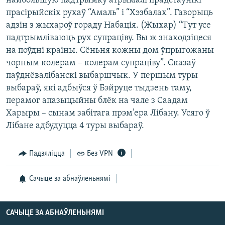
найбольшую падтрымку атрымалі прадстаўнікі
КУЛЬТУРА
МОВА
прасірыйскіх рухаў “Амаль” і “Хэзбалах”. Гаворыць
КАЛЯНДАР
НА ХВАЛЯХ СВАБОДЫ
адзін з жыхароў гораду Набація. (Жыхар) “Тут усе
падтрымліваюць рух супраціву. Вы ж знаходзіцеся
на поўдні краіны. Сёньня кожны дом ўпрыгожаны
чорным колерам – колерам супраціву”. Сказаў
паўднёвалібанскі выбаршчык. У першым туры
выбараў, які адбыўся ў Бэйруце тыдзень таму,
перамог апазыцыйны блёк на чале з Саадам
Харыры – сынам забітага прэм’ера Лібану. Усяго ў
Лібане адбудуцца 4 туры выбараў.
Падзяліцца
Без VPN
Сачыце за абнаўленьнямі
САЧЫЦЕ ЗА АБНАЎЛЕНЬНЯМІ