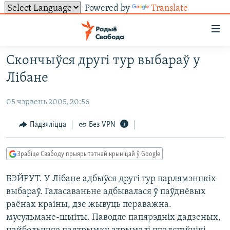
Powered by
Translate
Лінкі
ўнівэрсальнага
доступу
Скончыўся другі тур выбараў у
НАВІНЫ
Перайсьці
Лібане
да
ТОЛЬКІ НА СВАБОДЗЕ
УСЕ НАВІНЫ
галоўнага
05 чэрвень 2005, 20:56
СУВЯЗЬ
ВІДЭА І ФОТА
ТЭСТЫ
зьместу
Перайсьці
ПАДПІСАЦЦА
ЛЮДЗІ
БЛОГІ
АБЫСЬЦІ БЛЯКАВАНЬНЕ
Падзяліцца
Без VPN
да
ПАЛІТЫКА
ГІСТОРЫЯ НА СВАБОДЗЕ
ПАДЗЯЛІЦЦА ІНФАРМАЦЫЯЙ
RSS
галоўнай
САЧЫЦЕ ЗА АБНАЎЛЕНЬНЯМІ
Зрабіце Свабоду прыярытэтнай крыніцай ў Google
навігацыі
ЭКАНОМІКА
ПАДКАСТЫ
ПАДКАСТЫ
Перайсьці
БЭЙРУТ. У Лібане адбыўся другі тур парлямэнцкіх
ВАЙНА
КНІГІ
FACEBOOK
да
выбараў. Галасаваньне адбывалася ў паўднёвых
БЕЛАРУСЫ НА ВАЙНЕ
АЎДЫЁКНІГІ
TWITTER
пошуку
раёнах краіны, дзе жывуць пераважна.
ПАЛІТВЯЗЬНІ
PREMIUM
мусульмане-шыіты. Паводле папярэдніх дадзеных,
Усе сайты РС/РСЭ