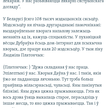
лекарам. У нас разьвіваюцца лякарні сястрынскага
догляду”.
У Беларусі ўсяго 108 тысяч мэдыцынскіх сясьцёр.
Мэдсясьцёр ня лічаць другараднымі памочнікамі:
выздараўленьне хворага напалову залежыць
менавіта ад іх, кажуць спэцыялісты. У пухавіцкай
вёсцы Дубраўка ёсьць дом-інтэрнат для псыхычна
хворых, дзе працуе каля 20 мэдсясьцёр. У тым ліку
Людміла Платончык:
(Платончык: ) “Дужа складаная ў нас праца.
Эпілептыкі ў нас. Хворыя Даўна ў нас. І такія, якія
ўжо не паддаюцца лячэньню. Тут трэба больш
праяўляць міласэрнасьці, чуласьці. Яны пакінутыя
блізкімі. Яны дужа цяжка прыжываюцца. Гэта як
вось дрэва ўзяць выкапаць старое, перасадзіць у
іншае месца, то яно цяжка прыжываецца. Так і ў