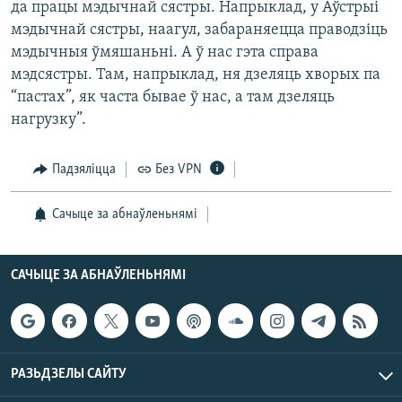
да працы мэдычнай сястры. Напрыклад, у Аўстрыі
мэдычнай сястры, наагул, забараняецца праводзіць
мэдычныя ўмяшаньні. А ў нас гэта справа
мэдсястры. Там, напрыклад, ня дзеляць хворых па
“пастах”, як часта бывае ў нас, а там дзеляць
нагрузку”.
Падзяліцца
Без VPN
Сачыце за абнаўленьнямі
САЧЫЦЕ ЗА АБНАЎЛЕНЬНЯМІ
РАЗЬДЗЕЛЫ САЙТУ