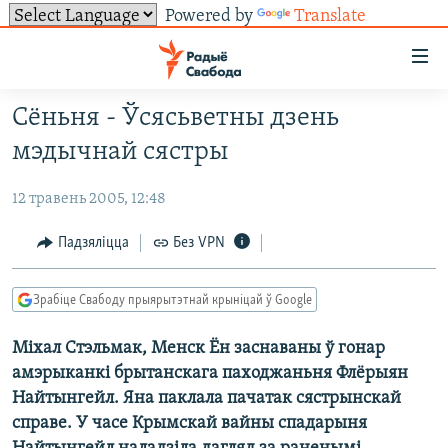
Powered by
Translate
Лінкі
ўнівэрсальнага
доступу
Сёньня - Ўсясьветны дзень
НАВІНЫ
Перайсьці
мэдычнай сястры
да
ТОЛЬКІ НА СВАБОДЗЕ
УСЕ НАВІНЫ
галоўнага
12 травень 2005, 12:48
СУВЯЗЬ
ВІДЭА І ФОТА
ТЭСТЫ
зьместу
Перайсьці
ПАДПІСАЦЦА
ЛЮДЗІ
БЛОГІ
АБЫСЬЦІ БЛЯКАВАНЬНЕ
Падзяліцца
Без VPN
да
ПАЛІТЫКА
ГІСТОРЫЯ НА СВАБОДЗЕ
ПАДЗЯЛІЦЦА ІНФАРМАЦЫЯЙ
RSS
галоўнай
САЧЫЦЕ ЗА АБНАЎЛЕНЬНЯМІ
Зрабіце Свабоду прыярытэтнай крыніцай ў Google
навігацыі
ЭКАНОМІКА
ПАДКАСТЫ
ПАДКАСТЫ
Перайсьці
Міхал Стэльмак, Менск Ён заснаваны ў гонар
ВАЙНА
КНІГІ
FACEBOOK
да
амэрыканкі брытанскага паходжаньня Флёрыян
БЕЛАРУСЫ НА ВАЙНЕ
АЎДЫЁКНІГІ
TWITTER
пошуку
Найтынгейл. Яна паклала пачатак сястрынскай
ПАЛІТВЯЗЬНІ
PREMIUM
справе. У часе Крымскай вайны спадарыня
Усе сайты РС/РСЭ