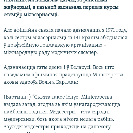
Найтынгейл наладзіла дагляд за раненымі
КУЛЬТУРА
МОВА
жаўнерамі, а пазьней заснавала першыя курсы
КАЛЯНДАР
НА ХВАЛЯХ СВАБОДЫ
сясьцёр міласэрнасьці.
Але афіцыйна сьвята пачало адзначацца з 1971 году,
калі сёстры міласэрнасьці са 141 краіны аб’ядналіся
ў прафэсійную грамадзкую арганізацыю –
міжнародную раду мэдычных сясьцёр.
Адзначаецца гэты дзень і ў Беларусі. Вось што
паведаміла афіцыйная прадстаўніца Міністэрства
аховы здароўя Вольга Бартман:
(Бартман: ) “Сьвята такое існуе. Міністэрства
выдала загад, згодна зь якім узнагароджваюцца
найбольш годныя. Мэдсёстры – гэта сярэдні
мэдпэрсанал, безь якога нічога нельга рабіць.
Заўжды мэдсёстры прыходзяць на дапамогу