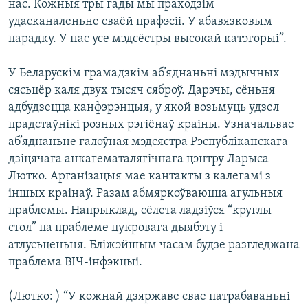
нас. Кожныя тры гады мы праходзім
удасканаленьне сваёй прафэсіі. У абавязковым
парадку. У нас усе мэдсёстры высокай катэгорыі”.
У Беларускім грамадзкім аб’яднаньні мэдычных
сясьцёр каля двух тысяч сяброў. Дарэчы, сёньня
адбудзецца канфэрэнцыя, у якой возьмуць удзел
прадстаўнікі розных рэгіёнаў краіны. Узначальвае
аб’яднаньне галоўная мэдсястра Рэспубліканскага
дзіцячага анкагематалягічнага цэнтру Ларыса
Лютко. Арганізацыя мае кантакты з калегамі з
іншых краінаў. Разам абмяркоўваюцца агульныя
праблемы. Напрыклад, сёлета ладзіўся “круглы
стол” па праблеме цукровага дыябэту і
атлусьценьня. Бліжэйшым часам будзе разгледжана
праблема ВІЧ-інфэкцыі.
(Лютко: ) “У кожнай дзяржаве свае патрабаваньні