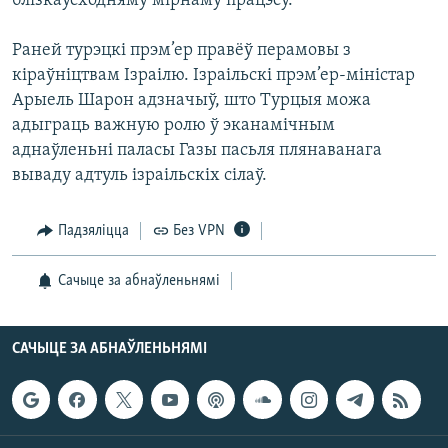
блізкаўсходняму мірнаму працэсу.
КУЛЬТУРА
МОВА
КАЛЯНДАР
НА ХВАЛЯХ СВАБОДЫ
Раней турэцкі прэм’ер правёў перамовы з
кіраўніцтвам Ізраілю. Ізраільскі прэм’ер-міністар
Арыель Шарон адзначыў, што Турцыя можа
адыграць важную ролю ў эканамічным
аднаўленьні паласы Газы пасьля плянаванага
вываду адтуль ізраільскіх сілаў.
Падзяліцца
Без VPN
Сачыце за абнаўленьнямі
САЧЫЦЕ ЗА АБНАЎЛЕНЬНЯМІ