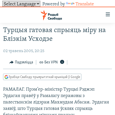
Powered by
Translate
Лінкі
ўнівэрсальнага
доступу
Турцыя гатовая спрыяць міру на
НАВІНЫ
Перайсьці
Блізкім Усходзе
да
ТОЛЬКІ НА СВАБОДЗЕ
УСЕ НАВІНЫ
галоўнага
02 травень 2005, 20:25
СУВЯЗЬ
ВІДЭА І ФОТА
ТЭСТЫ
зьместу
Перайсьці
ПАДПІСАЦЦА
ЛЮДЗІ
БЛОГІ
АБЫСЬЦІ БЛЯКАВАНЬНЕ
Падзяліцца
Без VPN
да
ПАЛІТЫКА
ГІСТОРЫЯ НА СВАБОДЗЕ
ПАДЗЯЛІЦЦА ІНФАРМАЦЫЯЙ
RSS
галоўнай
САЧЫЦЕ ЗА АБНАЎЛЕНЬНЯМІ
Зрабіце Свабоду прыярытэтнай крыніцай ў Google
навігацыі
ЭКАНОМІКА
ПАДКАСТЫ
ПАДКАСТЫ
Перайсьці
РАМАЛАГ. Прэм’ер-міністар Турцыі Рэджэп
ВАЙНА
КНІГІ
FACEBOOK
да
Эрдаган правёў у Рамалагу перамовы з
БЕЛАРУСЫ НА ВАЙНЕ
АЎДЫЁКНІГІ
TWITTER
пошуку
палестынскім лідэрам Махмудам Абасам. Эрдаган
ПАЛІТВЯЗЬНІ
PREMIUM
заявіў, што Турцыя гатовая ўсяляк спрыяць
Усе сайты РС/РСЭ