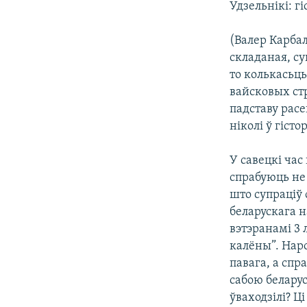
Удзельнікі: г
КАЛЯНДАР
НА ХВАЛЯХ СВАБОДЫ
(Валер Карбал
складаная, су
то колькасьць
вайсковых ст
падставу рас
ніколі ў гіст
У савецкі час
спрабуюць не 
што супраціў
беларускага 
вэтэранамі 3 
калёны”. Наро
павага, а спр
сабою белару
ўваходзілі? Ц