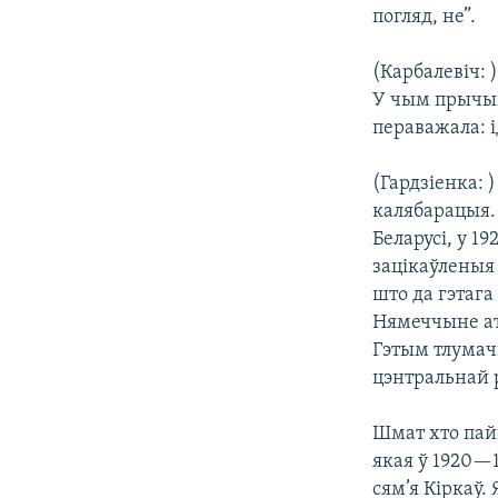
погляд, не”.
(Карбалевіч: 
У чым прычын
пераважала: 
(Гардзіенка: 
калябарацыя. 
Беларусі, у 1
зацікаўленыя 
што да гэтага
Нямеччыне ат
Гэтым тлумач
цэнтральнай р
Шмат хто пай
якая ў 1920—
сям’я Кіркаў.