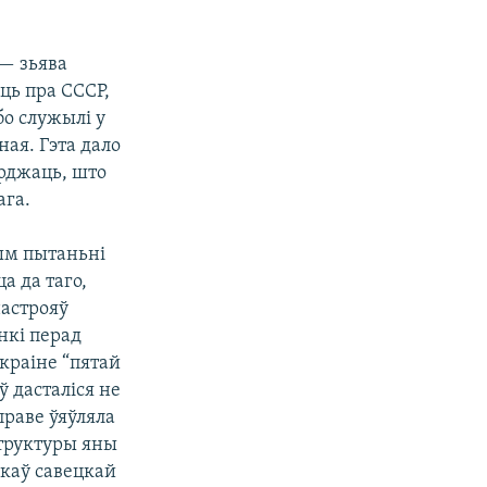
 — зьява
аць пра СССР,
бо служылі у
ая. Гэта дало
рджаць, што
ага.
тым пытаньні
а да таго,
астрояў
нкі перад
 краіне “пятай
 дасталіся не
праве ўяўляла
структуры яны
ікаў савецкай