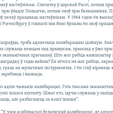
ваў настаўнікам. Спачатку ў царскай Расеі, потым пр
м пры ўладзе Польшчы, потым зноў пры бальшавіках. 
оў пачаў працаваць настаўнікам. У 1944 годзе ён выех
 Рэгенсбургу ў гімназіі імя Янкі Купалы ён зноў праца
.
 “Сапраўды, трэба адзначыць калябарацыю ідэйную. Зна
а служыць немцам пад прымусам, прыклад я ўжо прыв
з эканамічных прычынаў. Што мог рабіць кампазытар І
ваградку ў гады вайны? Ён нічога ня мог рабіць, акрам
, граць на музычных інструмэнтах. І ён стаў кіраваць
 зарабляць і выжыць.
чэ адзін чыньнік калябарацыі. Гэта таксама эканаміч
рохі іншага кшталту. Шмат хто, ідучы служыць у палі
жыць, але разбагацець за кошт іншых”.
) “У чым асаблівасьці беларускай калябарацыі, яе адро