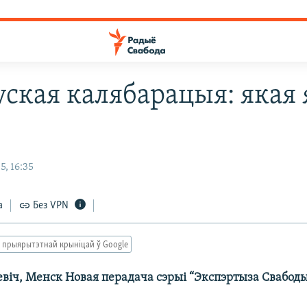
уская калябарацыя: якая 
, 16:35
а
Без VPN
 прыярытэтнай крыніцай ў Google
евіч, Менск Новая перадача сэрыі “Экспэртыза Свабоды