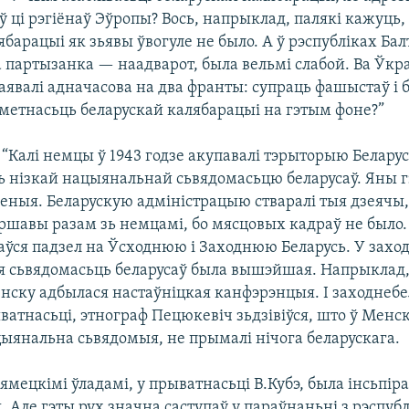
 ці рэгіёнаў Эўропы? Вось, напрыклад, палякі кажуць,
арацыі як зьявы ўвогуле не было. А ў рэспубліках Бал
 партызанка — наадварот, была вельмі слабой. Ва Ўкр
явалі адначасова на два франты: супраць фашыстаў і б
дметнасьць беларускай калябарацыі на гэтым фоне?”
) “Калі немцы ў 1943 годзе акупавалі тэрыторыю Беларусі
зь нізкай нацыянальнай сьвядомасьцю беларусаў. Яны 
еныя. Беларускую адміністрацыю стваралі тыя дзеячы,
аршавы разам зь немцамі, бо мясцовых кадраў не было.
аўся падзел на Ўсходнюю і Заходнюю Беларусь. У захо
 сьвядомасьць беларусаў была вышэйшая. Напрыклад,
енску адбылася настаўніцкая канфэрэнцыя. І заходнебе
ватнасьці, этнограф Пецюкевіч зьдзівіўся, што ў Менск
цыянальна сьвядомыя, не прымалі нічога беларускага.
нямецкімі ўладамі, у прыватнасьці В.Кубэ, была інсьпір
. Але гэты рух значна саступаў у параўнаньні з рэспубл