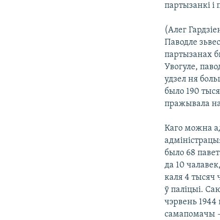
партызанкі і 
(Алег Гардзіе
Паводле зьвес
партызанах бы
Увогуле, паво
удзел ня бол
было 190 тыся
пражывала на 
Каго можна ад
адміністрацы
было 68 павет
да 10 чалавек
каля 4 тысяч
ў паліцыі. Са
чэрвень 1944 
самапомачы — 