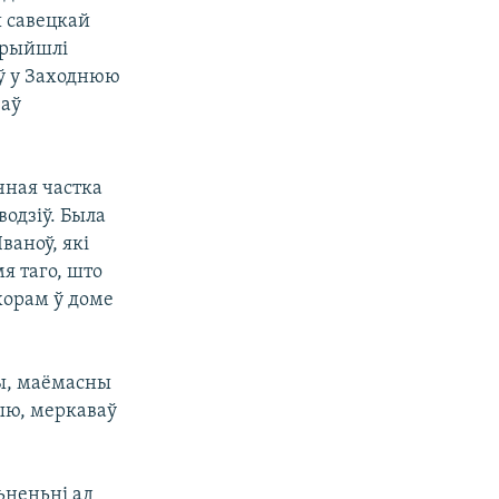
ы савецкай
Прыйшлі
аў у Заходнюю
ваў
чная частка
одзіў. Была
ваноў, які
я таго, што
 хорам ў доме
ны, маёмасны
цыю, меркаваў
зьненьні ад