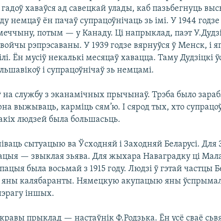
 гадоў хаваўся ад савецкай улады, каб пазьбегнуць высы
у немцаў ён пачаў супрацоўнічаць зь імі. У 1944 годзе 
еччыну, потым — у Канаду. Ці напрыклад, паэт У.Дудзі
войчы рэпрэсаваны. У 1939 годзе вярнуўся ў Менск, і я
лі. Ён мусіў некалькі месяцаў хавацца. Таму Дудзіцкі 
льшавікоў і супрацоўнічаў зь немцамі.
 на службу з эканамічных прычынаў. Трэба было зара
на выжываць, карміць сям’ю. І сярод тых, хто супрацоў
такіх людзей была большасьць.
іваць сытуацыю ва Ўсходняй і Заходняй Беларусі. Для
пацыя — звыклая зьява. Для жыхара Наваградку ці Мал
ацыя была восьмай з 1915 году. Людзі ў гэтай частцы Б
о яны калябаранты. Нямецкую акупацыю яны ўспрымал
эрагу іншых.
кравы прыклад — настаўнік Ф.Родзька. Ён усё сваё сь