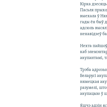
Кірка дзесяць
Пасьля прыход
выехала ў Ням
гады ён быў д
адсюль высялі
ненавідзеў ба
Нехта пайшоў
каб элемэнтар
акупантамі, 
Трэба адрозьн
Беларусі аку
нямецкая акуп
разумелі, шт
акупацыю ў ш
Яшчэ адзін яс