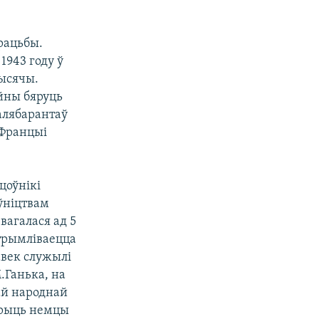
рацьбы.
1943 году ў
тысячы.
айны бяруць
алябарантаў
ў Францыі
цоўнікі
ўніцтвам
вагалася ад 5
атрымліваецца
авек служылі
М.Ганька, на
кай народнай
варыць немцы