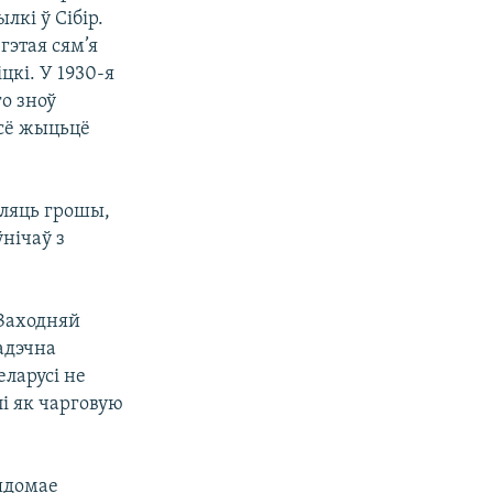
лкі ў Сібір.
гэтая сям’я
цкі. У 1930-я
го зноў
ўсё жыцьцё
бляць грошы,
нічаў з
 Заходняй
адэчна
еларусі не
і як чарговую
вядомае