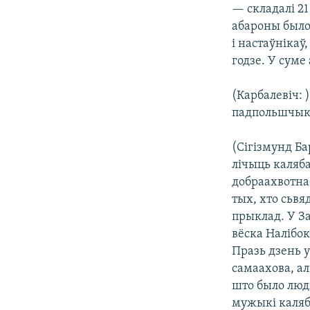
— складалі 21
абароны было
і настаўнікаў
годзе. У сум
(Карбалевіч: 
падпольшчык
(Сігізмунд Ба
лічыць каляба
добраахвотна
тых, хто сьвя
прыклад. У З
вёска Налібок
Празь дзень у
самаахова, ал
што было людз
мужыкі каляб