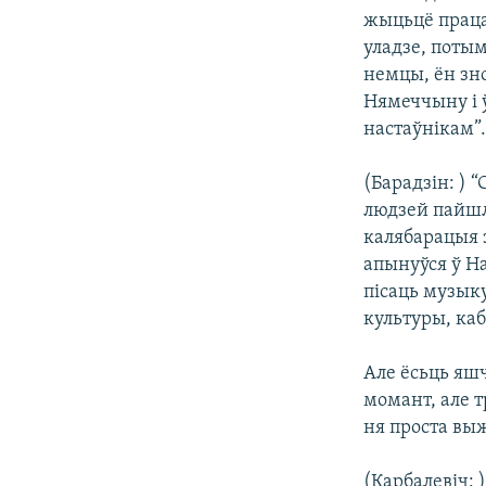
жыцьцё праца
уладзе, поты
немцы, ён зн
Нямеччыну і ў
настаўнікам”
(Барадзін: )
людзей пайшл
калябарацыя 
апынуўся ў На
пісаць музыку
культуры, каб
Але ёсьць яш
момант, але т
ня проста вы
(Карбалевіч: 