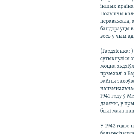
іншых краінаў
Польшчы каляб
пераважала, а
бандэраўцы ва
вось у чым а
(Гардзіенка: 
сутыкнуліся 
моцна зьдзіўл
прыехалі з В
вайны захоўв
нацыянальная
1941 году ў М
дзеячы, у пры
былі мала на
У 1942 годзе 
беларусізацыя