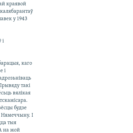
кай краявой
 калябарантаў
лавек у 1943
 і
барацыя, каго
е і
адрозьніваць
Прывяду такі
сьць вялікая
ітскамісара.
вёсцы будзе
 Нямеччыну. І
цца тыя
А на мой