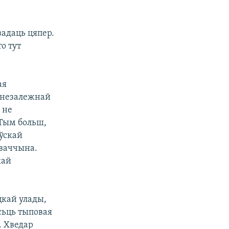
задаць цяпер.
о тут
ая
е незалежнай
 не
 Тым больш,
аўскай
аваччына.
кай
цкай улады,
сьць тыповая
. Хведар