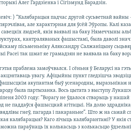
історыкі Алег Гардзіенка і Сігізмунд Барадзін.
евіч: ) “Калябарацыя падчас другой сусьветнай вайны
пярэчлівая, але характэрная для ўсёй Эўропы. Калі каз
 савецкіх людзей, якія ваявалі на баку Нямеччыны аль
руктурах, кантраляваных фашыстамі, была даволі значн
ейскаму пісьменьніку Аляксандру Салжаніцыну сьцьвя
орыі Расеі так шмат яе грамадзян не ваявала на баку вор
 гэтая праблема замоўчвался. І сёньня ў Беларусі на гэ
акцэнтаваць увагу. Афіцыйны пункт гледзішча зводзіцц
 фашысцкім акупантам быў усенародны, выразьнікам н
народу была партызанка. Вось цытата з выступу Лукашэ
ліпеня 2003 году: “Ворагу не ўдалося стварыць у нашай
д не паддаўся фашысцкай агітацыі. На долю здраднікаў
авядлівы гнеў, пагарда і пакараньне”. Што ж на самай с
ская калябарацыя? Каго лічыць калябарантамі? У якія 
і можна параўнаць іх колькасьць з колькасьцю ўдзельн