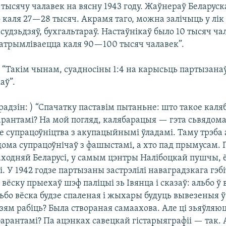
 тысячу чалавек на вясну 1943 году. Жаўнераў Беларус
 каля 27—28 тысяч. Акрамя таго, можна залічыць у лік
, судзьдзяў, бухгальтараў. Настаўнікаў было 10 тысяч ча
е атрымліваецца каля 90—100 тысяч чалавек”.
) “Такім чынам, суадносіны 1:4 на карысьць партызанаў
аў”.
радзін: ) “Спачатку паставім пытаньне: што такое каля
рантамі? На мой погляд, калябарацыя — гэта сьвядома
е супрацоўніцтва з акупацыйнымі ўладамі. Таму трэба 
дома супрацоўнічаў з фашыстамі, а хто пад прымусам. 
аходняй Беларусі, у самым цэнтры Налібоцкай пушчы, ё
і. У 1942 годзе партызаны застрэлілі наваградзкага гэб
 вёску прыехаў шэф паліцыі зь Івянца і сказаў: альбо ў 
ьбо вёска будзе спаленая і жыхары будуць вывезеныя ў
ям рабіць? Была створаная самаахова. Але ці зьяўляю
арантамі? Па ацэнках савецкай гістарыяграфіі — так. 