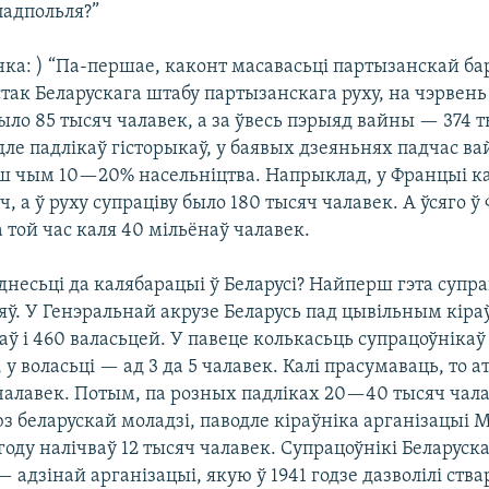
падпольля?”
нка: ) “Па-першае, каконт масавасьці партызанскай ба
так Беларускага штабу партызанскага руху, на чэрвень 
ло 85 тысяч чалавек, а за ўвесь пэрыяд вайны — 374 
дле падлікаў гісторыкаў, у баявых дзеяньнях падчас в
ьш чым 10—20% насельніцтва. Напрыклад, у Францыі к
ч, а ў руху супраціву было 180 тысяч чалавек. А ўсяго 
той час каля 40 мільёнаў чалавек.
несьці да калябарацыі ў Беларусі? Найперш гэта супра
яў. У Генэральнай акрузе Беларусь пад цывільным кіра
аў і 460 валасьцей. У павеце колькасьць супрацоўнікаў 
, у воласьці — ад 3 да 5 чалавек. Калі прасумаваць, то 
 чалавек. Потым, па розных падліках 20—40 тысяч чал
юз беларускай моладзі, паводле кіраўніка арганізацыі 
году налічваў 12 тысяч чалавек. Супрацоўнікі Беларус
адзінай арганізацыі, якую ў 1941 годзе дазволілі ст