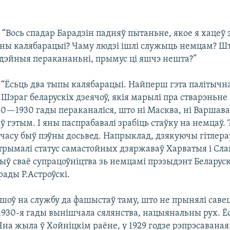
) “Вось спадар Барадзін падняў пытаньне, якое я хацеў 
ы калябарацыі? Чаму людзі ішлі служыць немцам? Шт
ідэйныя перакананьні, прымус ці яшчэ нешта?”
) “Ёсьць два тыпы калябарацыі. Найперш гэта палітычн
Шэраг беларускіх дзеячоў, якія марылі пра стварэньн
920—1930 гады пераканаліся, што ні Масква, ні Варшава
ў гэтым. І яны паспрабавалі зрабіць стаўку на немцаў.
 часу быў пэўны досьвед. Напрыклад, дзякуючы гітлер
рымалі статус самастойных дзяржаваў Харватыя і Сл
ыў сваё супрацоўніцтва зь немцамі прэзыдэнт Беларус
ады Р.Астроўскі.
шоў на службу да фашыстаў таму, што не прынялі саве
1930-я гады вынішчала сялянства, нацыянальны рух. Ё
 Яна жыла ў Хойніцкім раёне, у 1929 годзе рэпрэсаваная