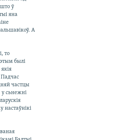
 што ў
тыі яна
аіне
альшавікоў. А
, то
гэтым былі
 якія
 Падчас
дняй частцы
 у сьнежні
ларускія
у настаўнікі
аваная
ікамі Балтыі.